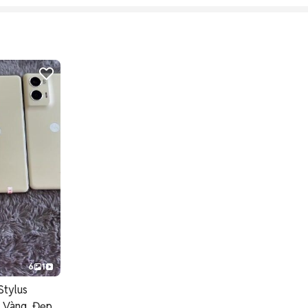
6
1
Stylus
 Vàng, Đẹp