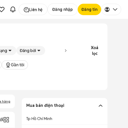
Đăng nhập
Đăng tin
Liên hệ
Xoá
rạng
Đăng bởi
lọc
Gần tôi
a hàng
Mua bán điện thoại
Tp Hồ Chí Minh
ới