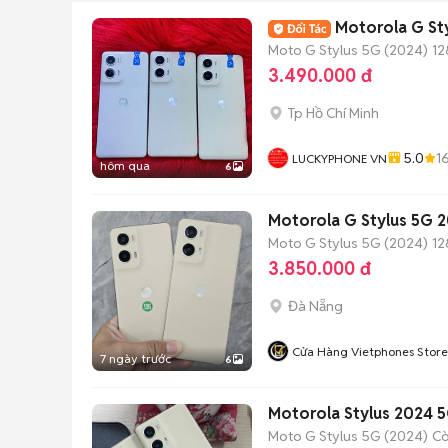
Motorola G St
Moto G Stylus 5G (2024)
12
3.490.000 đ
Tp Hồ Chí Minh
5.0
1
LUCKYPHONE VN
hôm qua
6
Motorola G Stylus 5G 
Moto G Stylus 5G (2024)
12
3.850.000 đ
Đà Nẵng
Cửa Hàng Vietphones Store
7 ngày trước
6
Moto G Stylus 5G (2024)
Cò