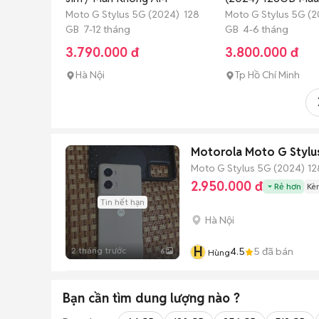
Moto G Stylus 5G (2024) 128
Moto G Stylus 5G (
GB 7-12 tháng
GB 4-6 tháng
3.790.000 đ
3.800.000 đ
Hà Nội
Tp Hồ Chí Minh
Motorola Moto G Stylu
Moto G Stylus 5G (2024)
12
2.950.000 đ
Rẻ hơn
Kè
Tin hết hạn
Hà Nội
H
2 tháng trước
4.5
5
đã bán
6
Hùng
Bạn cần tìm
dung lượng
nào ?