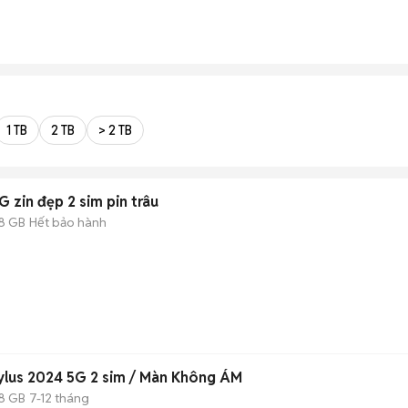
1 TB
2 TB
> 2 TB
 zin đẹp 2 sim pin trâu
8 GB
Hết bảo hành
ylus 2024 5G 2 sim / Màn Không ÁM
8 GB
7-12 tháng