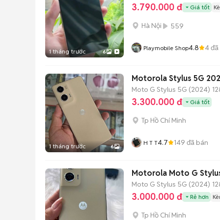
3.790.000 đ
Giá tốt
Kè
Hà Nội
559
4.8
4
đã
Playmobile Shop
1 tháng trước
6
Motorola Stylus 5G 20
Moto G Stylus 5G (2024)
12
3.300.000 đ
Giá tốt
Tp Hồ Chí Minh
4.7
149
đã bán
H T T
1 tháng trước
6
Motorola Moto G Styl
Moto G Stylus 5G (2024)
12
3.000.000 đ
Rẻ hơn
Kè
Tp Hồ Chí Minh