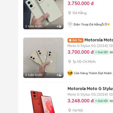
3.750.000 đ
Đà Nẵng
5.0
Điện Thoại Đà Nẵng
2 tuần trước
6
Motorola Moto
Moto G Stylus 5G (2024)
12
3.700.000 đ
Giá tốt
Kè
Tp Hồ Chí Minh
Cửa Hàng Thành Đạt Mobil
2 tuần trước
6
Quận 11
Motorola Moto G Stylu
Moto G Stylus 5G (2024)
12
3.248.000 đ
Giá tốt
Kè
Hà Nội