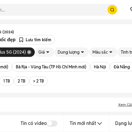
G (2024)
uốc đẹp
Lưu tìm kiếm
lus 5G (2024)
Giá
Dung lượng
Màu sắc
Tình t
 mới)
Bà Rịa - Vũng Tàu (TP Hồ Chí Minh mới)
Hà Nội
Đà Nẵng
1 TB
2 TB
> 2 TB
Xem Cử
Tin có video
Tin mới nhất
Dạng lư