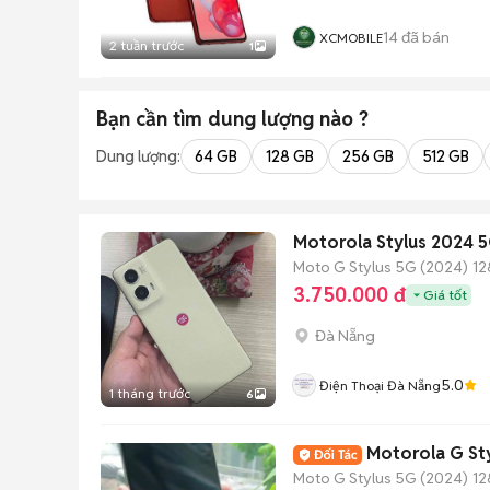
14
đã bán
XCMOBILE
2 tuần trước
1
Bạn cần tìm
dung lượng
nào ?
Dung lượng:
64 GB
128 GB
256 GB
512 GB
Motorola Stylus 2024 5G
Moto G Stylus 5G (2024)
12
3.750.000 đ
Giá tốt
Đà Nẵng
5.0
Điện Thoại Đà Nẵng
1 tháng trước
6
Motorola G St
Moto G Stylus 5G (2024)
12