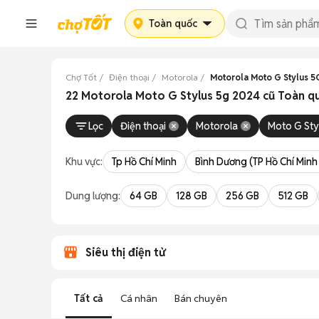
Toàn quốc
Chợ Tốt
Điện thoại
Motorola
Motorola Moto G Stylus 5
22 Motorola Moto G Stylus 5g 2024 cũ Toàn q
Lọc
Điện thoại
Motorola
Moto G Sty
Khu vực:
Tp Hồ Chí Minh
Bình Dương (TP Hồ Chí Minh
Dung lượng:
64 GB
128 GB
256 GB
512 GB
Siêu thị điện tử
Tất cả
Cá nhân
Bán chuyên