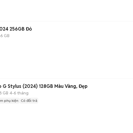
2024 256GB Đỏ
6 GB
 G Stylus (2024) 128GB Màu Vàng, Đẹp
8 GB
4-6 tháng
m phụ kiện
Có đổi trả
n