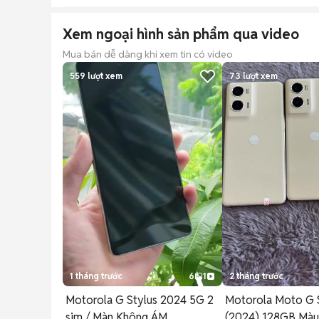
Xem ngoại hình sản phẩm qua video
Mua bán dễ dàng khi xem tin có video
559
lượt xem
73
lượt xem
1 tháng trước
6
1
2 tháng trước
Motorola G Stylus 2024 5G 2
Motorola Moto G 
sim / Màn Không ÁM
(2024) 128GB Màu