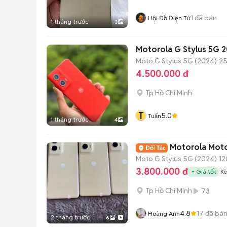
1
đã bán
Hội Đồ Điện Tử
1 tháng trước
3
Motorola G Stylus 5G 
Moto G Stylus 5G (2024)
25
4.500.000 đ
Tp Hồ Chí Minh
T
5.0
Tuấn
1 tháng trước
4
Motorola Moto
Moto G Stylus 5G (2024)
12
3.800.000 đ
Giá tốt
Kè
Tp Hồ Chí Minh
73
4.8
17
đã bá
Hoàng Anh
2 tháng trước
6