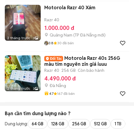
Motorola Razr 40 Xám
Razr 40
1.000.000 đ
Quảng Nam
(
TP Đà Nẵng
mới)
2 tháng trước
3
3.8
30
đã bán
Motorola Razr 40s 256G
màu tím nguyên zin giá iuuu
Razr 40
256 GB
Còn bảo hành
4.490.000 đ
Đà Nẵng
2 tháng trước
3
4.7
167
đã bán
Bạn cần tìm
dung lượng
nào ?
Dung lượng:
64 GB
128 GB
256 GB
512 GB
1 TB
2 