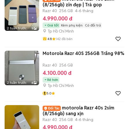
(8/256gb) zin đẹp | Trả gop
Razr 40
256 GB
4-6 tháng
4.990.000 đ
Giá tốt
Kèm phụ kiện
Có đổi trả
2 tuần trước
5
Tp Hồ Chí Minh
4.8
142
đã bán
Motorola Razr 40S 256GB Trắng 98%
Razr 40
256 GB
4.100.000 đ
Rẻ hơn
2 tuần trước
6
Tp Hồ Chí Minh
t
5.0
motorola Razr 40s 2sim
(8/256gb) sang xịn
Razr 40
256 GB
4-6 tháng
4.990.000 đ