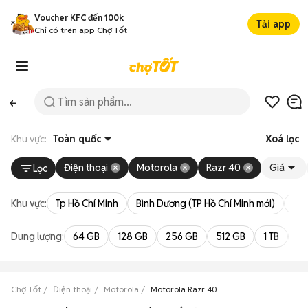
Voucher KFC đến 100k
Tải app
Chỉ có trên app Chợ Tốt
Khu vực:
Toàn quốc
Xoá lọc
Điện thoại
Motorola
Razr 40
Giá
Lọc
Khu vực:
Tp Hồ Chí Minh
Bình Dương (TP Hồ Chí Minh mới)
Bà 
Dung lượng:
64 GB
128 GB
256 GB
512 GB
1 TB
2 
Chợ Tốt
Điện thoại
Motorola
Motorola Razr 40