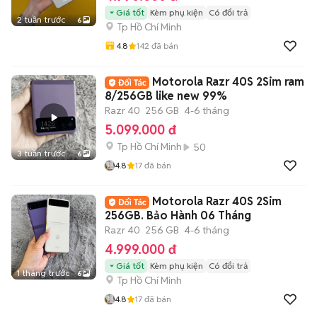
Giá tốt
Kèm phụ kiện
Có đổi trả
2 tuần trước
6
Tp Hồ Chí Minh
4.8
142
đã bán
Motorola Razr 40S 2Sim ram
8/256GB like new 99%
Razr 40
256 GB
4-6 tháng
5.099.000 đ
Tp Hồ Chí Minh
50
3 tuần trước
6
4.8
17
đã bán
Motorola Razr 40S 2Sim
256GB. Bảo Hành 06 Tháng
Razr 40
256 GB
4-6 tháng
4.999.000 đ
Giá tốt
Kèm phụ kiện
Có đổi trả
1 tháng trước
6
Tp Hồ Chí Minh
4.8
17
đã bán