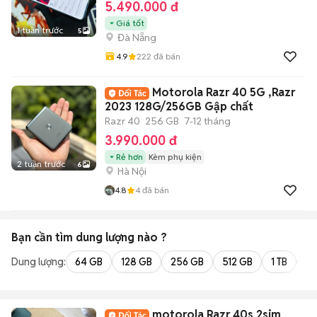
5.490.000 đ
Giá tốt
1 tuần trước
5
Đà Nẵng
4.9
222
đã bán
Motorola Razr 40 5G ,Razr
2023 128G/256GB Gập chất
Razr 40
256 GB
7-12 tháng
3.990.000 đ
Rẻ hơn
Kèm phụ kiện
2 tuần trước
6
Hà Nội
4.8
4
đã bán
Bạn cần tìm
dung lượng
nào ?
Dung lượng:
64 GB
128 GB
256 GB
512 GB
1 TB
2 
motorola Razr 40s 2sim