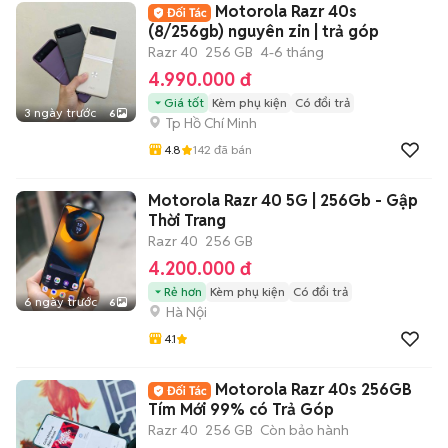
Motorola Razr 40s
(8/256gb) nguyên zin | trả góp
Razr 40
256 GB
4-6 tháng
4.990.000 đ
Giá tốt
Kèm phụ kiện
Có đổi trả
3 ngày trước
6
Tp Hồ Chí Minh
4.8
142
đã bán
Motorola Razr 40 5G | 256Gb - Gập
Thời Trang
Razr 40
256 GB
4.200.000 đ
Rẻ hơn
Kèm phụ kiện
Có đổi trả
6 ngày trước
6
Hà Nội
4.1
Motorola Razr 40s 256GB
Tím Mới 99% có Trả Góp
Razr 40
256 GB
Còn bảo hành