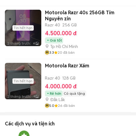
Motorola Razr 40s 256GB Tím
Nguyên zin
Razr 40
256 GB
Tin hết hạn
4.500.000 đ
Giá tốt
2 tháng trước
6
Tp Hồ Chí Minh
H
3.3
20
đã bán
Motorola Razr Xám
Razr 40
128 GB
Tin hết hạn
4.000.000 đ
Rẻ hơn
Có quà tặng
2 tháng trước
4
Đắk Lắk
H
5.0
26
đã bán
Các dịch vụ và tiện ích