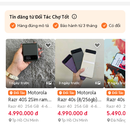
Tin đăng từ Đối Tác Chợ Tốt
Hàng đúng mô tả
Bảo hành từ 3 tháng
Có đổi trả
1 ngày trước
6
3 ngày trước
6
9 ngày trước
Motorola
Motorola
M
Razr 40S 2Sim ram
Razr 40s (8/256gb)
Razr 40s 
8/256GB. Màu Xám
Razr 40
256 GB
4-6
nguyên zin | trả góp
Razr 40
256 GB
4-6
Mới 99% có
Razr 40
25
tháng
tháng
bảo hành
4.990.000 đ
4.990.000 đ
5.490.00
Tp Hồ Chí Minh
Tp Hồ Chí Minh
Đà Nẵng