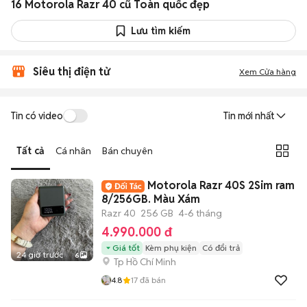
16 Motorola Razr 40 cũ Toàn quốc đẹp
Lưu tìm kiếm
Siêu thị điện tử
Xem Cửa hàng
Tin có video
Tin mới nhất
Tất cả
Cá nhân
Bán chuyên
Motorola Razr 40S 2Sim ram
8/256GB. Màu Xám
Razr 40
256 GB
4-6 tháng
4.990.000 đ
Giá tốt
Kèm phụ kiện
Có đổi trả
24 giờ trước
6
Tp Hồ Chí Minh
4.8
17
đã bán