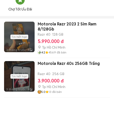
Chợ Tốt Ưu Đãi
Motorola Razr 2023 2 Sim Ram
8/128Gb
Razr 40
128 GB
Tin hết hạn
5.990.000 đ
Tp Hồ Chí Minh
3 tháng trước
5
4.2
4569
đã bán
Motorola Razr 40s 256GB Trắng
Razr 40
256 GB
Tin hết hạn
3.900.000 đ
Tp Hồ Chí Minh
3 tháng trước
6
5.0
13
đã bán