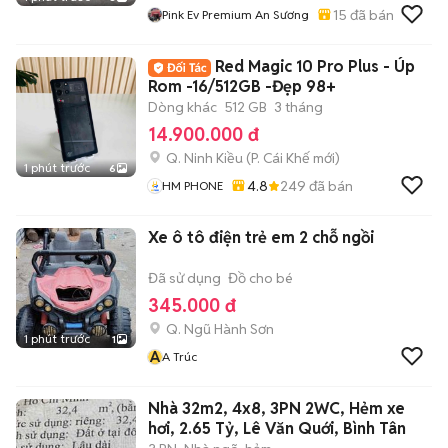
15
đã bán
Pink Ev Premium An Sương
Red Magic 10 Pro Plus - Úp
Rom -16/512GB -Đẹp 98+
Dòng khác
512 GB
3 tháng
14.900.000 đ
Q. Ninh Kiều
(
P. Cái Khế
mới)
1 phút trước
6
4.8
249
đã bán
HM PHONE
Xe ô tô điện trẻ em 2 chỗ ngồi
Đã sử dụng
Đồ cho bé
345.000 đ
Q. Ngũ Hành Sơn
1 phút trước
1
A
A Trúc
Nhà 32m2, 4x8, 3PN 2WC, Hẻm xe
hơi, 2.65 Tỷ, Lê Văn Quới, Bình Tân