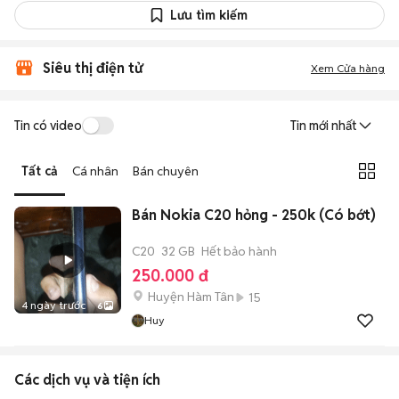
Lưu tìm kiếm
Siêu thị điện tử
Xem Cửa hàng
Tin có video
Tin mới nhất
Tất cả
Cá nhân
Bán chuyên
Bán Nokia C20 hỏng - 250k (Có bớt)
C20
32 GB
Hết bảo hành
250.000 đ
Huyện Hàm Tân
15
4 ngày trước
6
Huy
Các dịch vụ và tiện ích