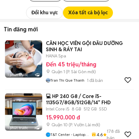
Đổi khu vực
Xóa tất cả bộ lọc
Tin đăng mới
CẦN HỌC VIÊN GỘI ĐẦU DƯỠNG
SINH & RÁY TAI
HANA Spa
Đến 45 triệu/tháng
Quận 1
(
P. Sài Gòn
mới)
1 phút trước
1
1
đã bán
Tran Thi Que Thanh
💻 HP 240 G8 / Core i5-
1135G7/8GB/512GB/14" FHD
Intel Core i5
8 GB
512 GB
SSD
15.990.000 đ
Quận 10
(
P. Vườn Lài
mới)
1 phút trước
3
178
đã
4.6
T&T Center - Laptop,
bán