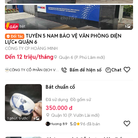
Tin nổi bật
5
TUYỂN 5 NAM BẢO VỆ VĂN PHÒNG ĐIỆN
LỰC♦️ QUẬN 6
CÔNG TY CP HOÀNG MINH
Đến 12 triệu/tháng
Quận 6
(
P. Phú Lâm
mới)
Bấm để hiện số
Chat
CÔNG TY CỔ PHẦN DỊCH VỤ
HOÀNG MINH SG
Bát chuẩn cổ
Đã sử dụng
Đồ gốm sứ
350.000 đ
Quận 10
(
P. Vườn Lài
mới)
1 phút trước
6
5.0
96
đã bán
Huong 89