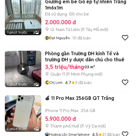
Giường em bé Gỗ ép tự nhiên Trắng
1m6x1m
Đã sử dụng
Đồ cho bé
2.000.000 đ
Q. Nam Từ Liêm
(
P. Tây Mỗ
mới)
1 phút trước
2
Đ
10
đã bán
Đạt Nguyễn
Phòng gần Trường ĐH kinh Tế và
trường ĐH y dược dân chủ cho thuê
3,5 triệu/tháng
23 m²
Quận 11
(
P. Minh Phụng
mới)
C
4.7
3
đã bán
Chị Linh
1 phút trước
3
🍎 11 Pro Max 256GB QT Trắng
iPhone 11 Pro Max
256 GB
5.900.000 đ
Thành phố Huế
(
P. Vỹ Dạ
mới)
1 phút trước
3
4.5
31
đã bán
Hoàng Lộc Smartphone