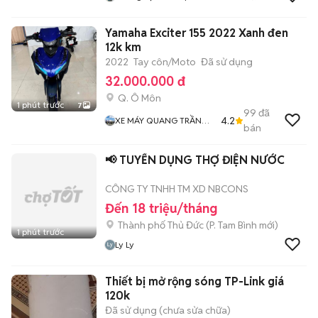
Yamaha Exciter 155 2022 Xanh đen
12k km
2022
Tay côn/Moto
Đã sử dụng
32.000.000 đ
Q. Ô Môn
1 phút trước
7
99
đã
4.2
XE MÁY QUANG TRẦN
bán
Chuyen Bán Xe Trúng
Thưởng
📢 TUYỂN DỤNG THỢ ĐIỆN NƯỚC
CÔNG TY TNHH TM XD NBCONS
Đến 18 triệu/tháng
Thành phố Thủ Đức
(
P. Tam Bình
mới)
1 phút trước
Ly Ly
Thiết bị mở rộng sóng TP-Link giá
120k
Đã sử dụng (chưa sửa chữa)