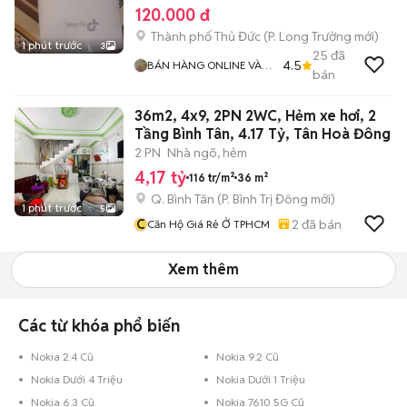
120.000 đ
Thành phố Thủ Đức
(
P. Long Trường
mới)
1 phút trước
3
25
đã
4.5
BÁN HÀNG ONLINE VÀ
bán
TUYỂN DỤNG
36m2, 4x9, 2PN 2WC, Hẻm xe hơi, 2
Tầng Bình Tân, 4.17 Tỷ, Tân Hoà Đông
2 PN
Nhà ngõ, hẻm
4,17 tỷ
116 tr/m²
36 m²
Q. Bình Tân
(
P. Bình Trị Đông
mới)
1 phút trước
5
C
2
đã bán
Căn Hộ Giá Rẻ Ở TPHCM
Xem thêm
Các từ khóa phổ biến
Nokia 2.4 Cũ
Nokia 9.2 Cũ
Nokia Dưới 4 Triệu
Nokia Dưới 1 Triệu
Nokia 6.3 Cũ
Nokia 7610 5G Cũ