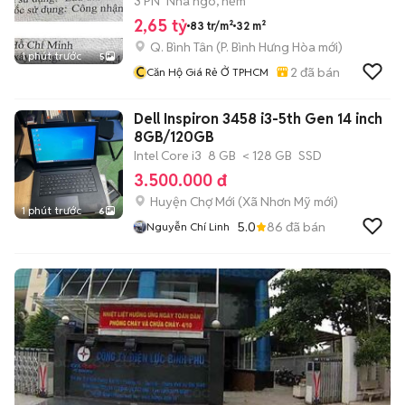
3 PN
Nhà ngõ, hẻm
2,65 tỷ
83 tr/m²
32 m²
Q. Bình Tân
(
P. Bình Hưng Hòa
mới)
1 phút trước
5
C
2
đã bán
Căn Hộ Giá Rẻ Ở TPHCM
Dell Inspiron 3458 i3-5th Gen 14 inch
8GB/120GB
Intel Core i3
8 GB
< 128 GB
SSD
3.500.000 đ
Huyện Chợ Mới
(
Xã Nhơn Mỹ
mới)
1 phút trước
6
5.0
86
đã bán
Nguyễn Chí Linh