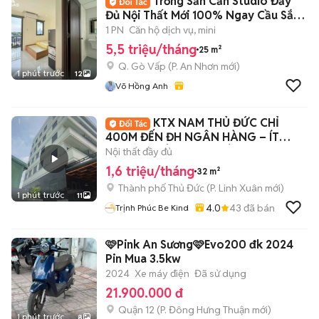
Trống Sẵn Căn Studio Đầy
Đủ Nội Thất Mới 100% Ngay Cầu Sắt
An Phú Đông
1 PN
Căn hộ dịch vụ, mini
5,5 triệu/tháng
25 m²
Q. Gò Vấp
(
P. An Nhơn
mới)
1 phút trước
12
Võ Hồng Anh
KTX NAM THỦ ĐỨC CHỈ
400M ĐẾN ĐH NGÂN HÀNG – ÍT
NGƯỜI, CHỈ 4 BẠN/PHÒNG
Nội thất đầy đủ
1,6 triệu/tháng
32 m²
Thành phố Thủ Đức
(
P. Linh Xuân
mới)
1 phút trước
11
4.0
43
đã bán
Trịnh Phúc Be Kind
🩷Pink An Sương🩷Evo200 đk 2024
Pin Mua 3.5kw
2024
Xe máy điện
Đã sử dụng
21.900.000 đ
Quận 12
(
P. Đông Hưng Thuận
mới)
1 phút trước
8