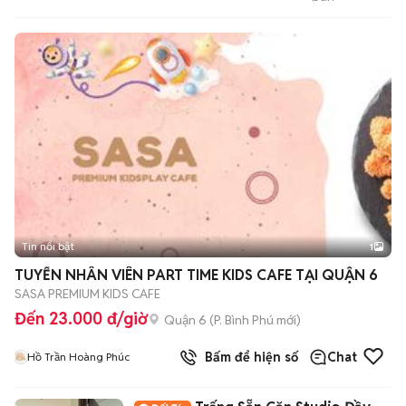
MacBook, IPhone Tại
HCM
Tin nổi bật
1
TUYỂN NHÂN VIÊN PART TIME KIDS CAFE TẠI QUẬN 6
SASA PREMIUM KIDS CAFE
Đến 23.000 đ/giờ
Quận 6
(
P. Bình Phú
mới)
Bấm để hiện số
Chat
Hồ Trần Hoàng Phúc