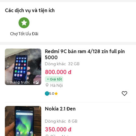
Các dịch vụ và tiện ích
Chợ Tốt Ưu Đãi
Redmi 9C bản ram 4/128 zin full pin
5000
Dòng khác
32 GB
800.000 đ
Giá tốt
1 tháng trước
6
Hà Nội
5.0
Nokia 2.1 Đen
Dòng khác
8 GB
350.000 đ