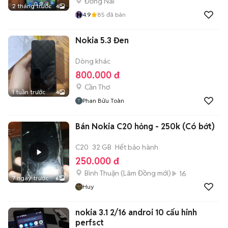
Đồng Nai
2 tháng trước
4
4.9
85
đã bán
Nokia 5.3 Đen
Dòng khác
800.000 đ
Cần Thơ
1 tuần trước
4
Phan Bửu Toàn
Bán Nokia C20 hỏng - 250k (Có bớt)
C20
32 GB
Hết bảo hành
250.000 đ
Bình Thuận
(
Lâm Đồng
mới)
16
7 ngày trước
6
Huy
nokia 3.1 2/16 androi 10 cấu hinh
perfsct