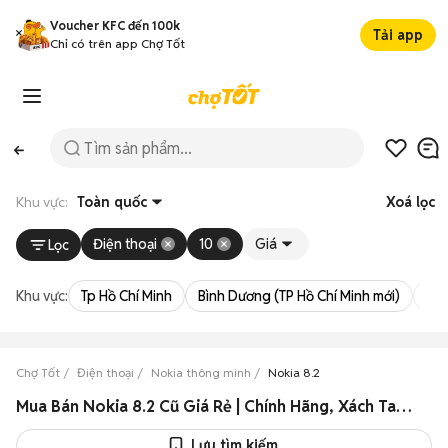
Voucher KFC đến 100k
Tải app
Chỉ có trên app Chợ Tốt
Khu vực:
Toàn quốc
Xoá lọc
Điện thoại
10
Giá
Lọc
Khu vực:
Tp Hồ Chí Minh
Bình Dương (TP Hồ Chí Minh mới)
Bà 
Chợ Tốt
Điện thoại
Nokia thông minh
Nokia 8.2
Mua Bán Nokia 8.2 Cũ Giá Rẻ | Chính Hãng, Xách Tay 2026
Lưu tìm kiếm