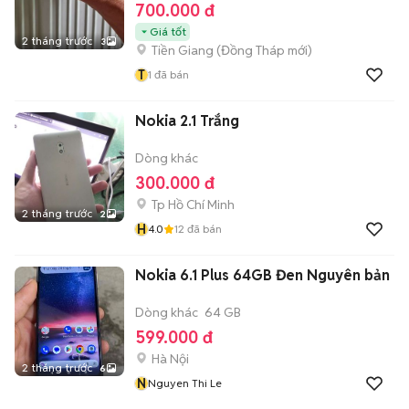
700.000 đ
Giá tốt
2 tháng trước
3
Tiền Giang
(
Đồng Tháp
mới)
T
1
đã bán
Nokia 2.1 Trắng
Dòng khác
300.000 đ
Tp Hồ Chí Minh
2 tháng trước
2
H
4.0
12
đã bán
Nokia 6.1 Plus 64GB Đen Nguyên bản
Dòng khác
64 GB
599.000 đ
Hà Nội
2 tháng trước
6
N
Nguyen Thi Le