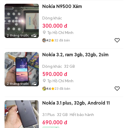
Nokia N9500 Xám
Dòng khác
300.000 đ
Tp Hồ Chí Minh
2 tháng trước
6
4.2
32
đã bán
Nokia 3.2, ram 3gb, 32gb, 2sim
Dòng khác
32 GB
590.000 đ
Tp Hồ Chí Minh
2 tháng trước
3
4.6
23
đã bán
Nokia 3.1 plus, 32gb, Android 11
3.1 Plus
32 GB
Hết bảo hành
690.000 đ