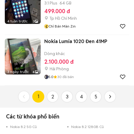
3.1 Plus
64 GB
499.000 đ
Tp Hồ Chí Minh
4 tuần trước
3
c
Chỉ Bán Màn Zin
Nokia Lumia 1020 Đen 41MP
Dòng khác
2.100.000 đ
Hải Phòng
3 ngày trước
6
5.0
30
đã bán
1
2
3
4
5
Các từ khóa phổ biến
Nokia 8.2 5G Cũ
Nokia 8.2 128GB Cũ