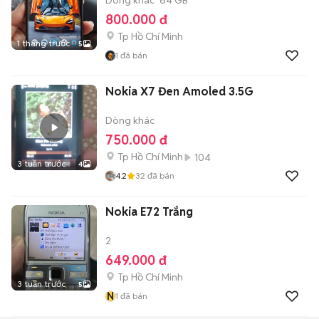
Dòng khác
64 GB
800.000 đ
Tp Hồ Chí Minh
1 tháng trước
5
1
đã bán
Nokia X7 Đen Amoled 3.5G
Dòng khác
750.000 đ
Tp Hồ Chí Minh
104
3 tuần trước
4
4.2
32
đã bán
Nokia E72 Trắng
2
649.000 đ
Tp Hồ Chí Minh
3 tuần trước
5
N
1
đã bán