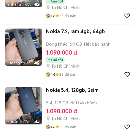
Giá tốt
2 tháng trước
4
Tp Hồ Chí Minh
4.6
23
đã bán
Nokia 7.2, ram 4gb, 64gb
Dòng khác
64 GB
Hết bảo hành
1.090.000 đ
Giá tốt
1 tháng trước
4
Tp Hồ Chí Minh
4.6
23
đã bán
Nokia 5.4, 128gb, 2sim
5.4
128 GB
Hết bảo hành
1.090.000 đ
Tp Hồ Chí Minh
4 tuần trước
3
4.6
23
đã bán