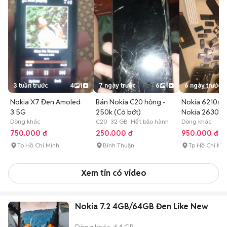
3 tuần trước
4
1
7 ngày trước
6
1
6 ngày trước
Nokia X7 Đen Amoled
Bán Nokia C20 hỏng -
Nokia 6210s 
3.5G
250k (Có bớt)
Nokia 2630 HT
Dòng khác
C20 32 GB Hết bảo hành
LV
Dòng khác
750.000 đ
250.000 đ
950.000 đ
Tp Hồ Chí Minh
Bình Thuận
Tp Hồ Chí Mi
Xem tin có video
Nokia 7.2 4GB/64GB Đen Like New