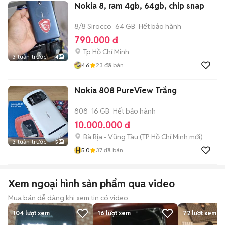
Nokia 8, ram 4gb, 64gb, chip snap
8/8 Sirocco
64 GB
Hết bảo hành
790.000 đ
Tp Hồ Chí Minh
3 tuần trước
4
4.6
23
đã bán
Nokia 808 PureView Trắng
808
16 GB
Hết bảo hành
10.000.000 đ
Bà Rịa - Vũng Tàu
(
TP Hồ Chí Minh
mới)
3 tuần trước
5
H
5.0
37
đã bán
Xem ngoại hình sản phẩm qua video
Mua bán dễ dàng khi xem tin có video
104
lượt xem
16
lượt xem
72
lượt xem