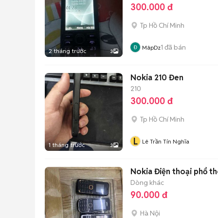
300.000 đ
Tp Hồ Chí Minh
1
đã bán
MâpDz
2 tháng trước
3
Nokia 210 Đen
210
300.000 đ
Tp Hồ Chí Minh
L
Lê Trần Tín Nghĩa
1 tháng trước
3
Nokia Điện thoại phổ t
Dòng khác
90.000 đ
Hà Nội