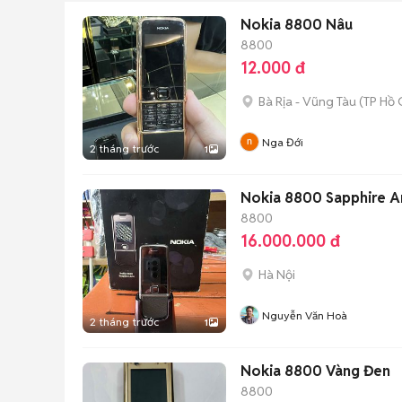
Nokia 8800 Nâu
8800
12.000 đ
Bà Rịa - Vũng Tàu
(
TP Hồ 
Nga Đới
2 tháng trước
1
Nokia 8800 Sapphire A
8800
16.000.000 đ
Hà Nội
Nguyễn Văn Hoà
2 tháng trước
1
Nokia 8800 Vàng Đen
8800