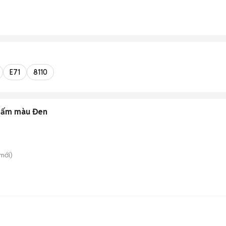
E71
8110
 bấm màu Đen
mới)