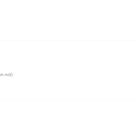
nh
mới)