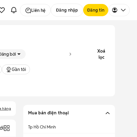
Đăng nhập
Đăng tin
Liên hệ
Xoá
Đăng bởi
lọc
Gần tôi
a hàng
Mua bán điện thoại
Tp Hồ Chí Minh
ới