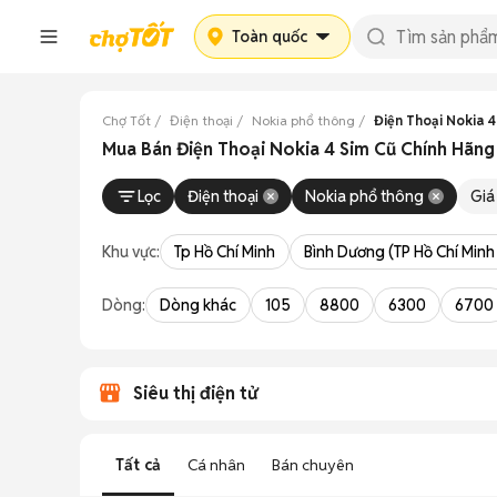
Toàn quốc
Chợ Tốt
Điện thoại
Nokia phổ thông
Điện Thoại Nokia 4
Mua Bán Điện Thoại Nokia 4 Sim Cũ Chính Hãng 
Lọc
Điện thoại
Nokia phổ thông
Giá
Khu vực:
Tp Hồ Chí Minh
Bình Dương (TP Hồ Chí Minh
Dòng:
Dòng khác
105
8800
6300
6700
Siêu thị điện tử
Tất cả
Cá nhân
Bán chuyên