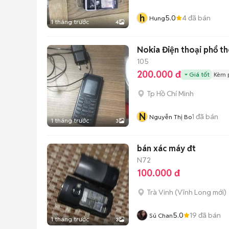
h
5.0
4
đã bán
Hung
1 tháng trước
4
Nokia Điện thoại phổ t
105
200.000 đ
Giá tốt
Kèm 
Tp Hồ Chí Minh
N
1
đã bán
Nguyễn Thị Bo
1 tháng trước
3
bán xác máy đt
N72
100.000 đ
Trà Vinh
(
Vĩnh Long
mới)
5.0
19
đã bán
Sú Chan
1 tháng trước
3