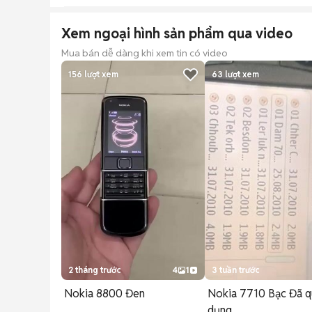
Xem ngoại hình sản phẩm qua video
Mua bán dễ dàng khi xem tin có video
156
lượt xem
63
lượt xem
2 tháng trước
4
1
3 tuần trước
Nokia 8800 Đen
Nokia 7710 Bạc Đã q
dụng