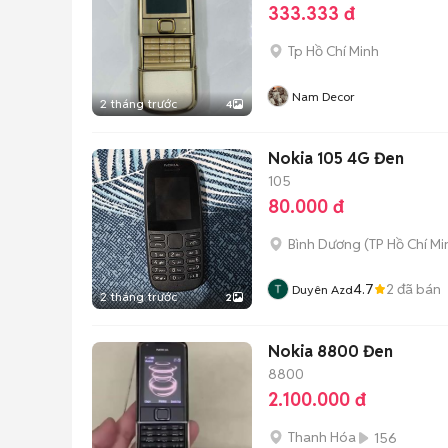
333.333 đ
Tp Hồ Chí Minh
Nam Decor
2 tháng trước
4
Nokia 105 4G Đen
105
80.000 đ
Bình Dương
(
TP Hồ Chí Mi
4.7
2
đã bán
Duyên Azd
2 tháng trước
2
Nokia 8800 Đen
8800
2.100.000 đ
Thanh Hóa
156