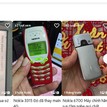
62
lượt xem
282
lượt xem
6
1
2 tuần trước
5
1
1 tháng trước
5
1
ua sử
Nokia 3315 Đỏ đã thay main
Nokia 6700 Máy chính hã
4G
sưu tầm nghe gọi chất