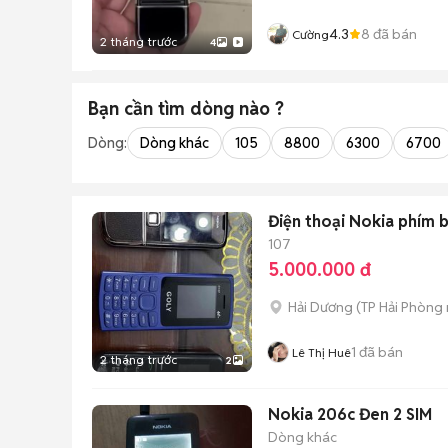
4.3
8
đã bán
Cường
2 tháng trước
4
Bạn cần tìm
dòng
nào ?
Dòng:
Dòng khác
105
8800
6300
6700
Điện thoại Nokia phím
107
5.000.000 đ
Hải Dương
(
TP Hải Phòng
1
đã bán
Lê Thị Huê
2 tháng trước
2
Nokia 206c Đen 2 SIM
Dòng khác