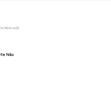
Chí Minh
mới)
rte Nâu