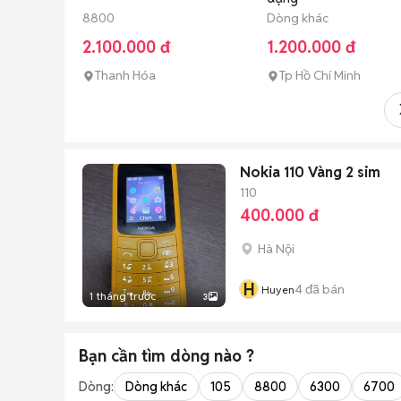
8800
Dòng khác
2.100.000 đ
1.200.000 đ
Thanh Hóa
Tp Hồ Chí Minh
Nokia 110 Vàng 2 sim
110
400.000 đ
Hà Nội
H
4
đã bán
Huyen
1 tháng trước
3
Bạn cần tìm
dòng
nào ?
Dòng:
Dòng khác
105
8800
6300
6700