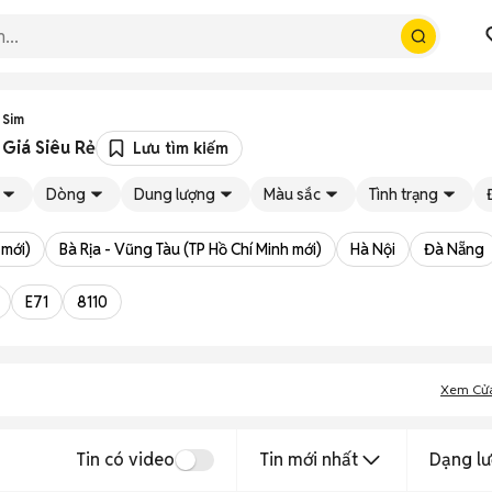
 Sim
Giá Siêu Rẻ
Lưu tìm kiếm
Dòng
Dung lượng
Màu sắc
Tình trạng
 mới)
Bà Rịa - Vũng Tàu (TP Hồ Chí Minh mới)
Hà Nội
Đà Nẵng
E71
8110
Xem Cử
Tin có video
Tin mới nhất
Dạng lư