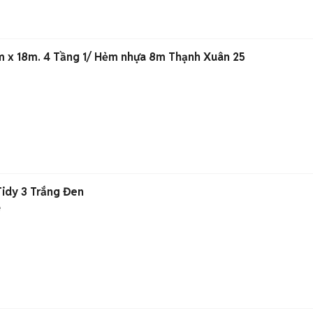
m x 18m. 4 Tầng 1/ Hẻm nhựa 8m Thạnh Xuân 25
Tidy 3 Trắng Đen
é