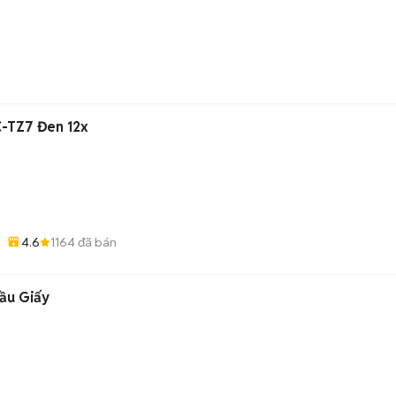
-TZ7 Đen 12x
4.6
1164
đã bán
Cầu Giấy