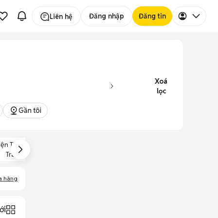
Đăng nhập
Đăng tin
Liên hệ
Xoá
lọc
Gần tôi
iện Thoại Nokia
Tràn Viền
a hàng
ới