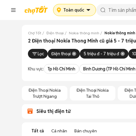
Toàn quốc
Chợ Tốt
Điện thoại
Nokia thông minh
Nokia thông minh g
2 Điện thoại Nokia Thong Minh cũ giá 5 - 7 triệ
Lọc
Điện thoại
5 triệu đ - 7 triệu đ
1
Khu vực:
Tp Hồ Chí Minh
Bình Dương (TP Hồ Chí Minh
Điện Thoại Nokia
Điện Thoại Nokia
Điện 
Trượt Ngang
Tai Thỏ
Dướ
Siêu thị điện tử
Tất cả
Cá nhân
Bán chuyên