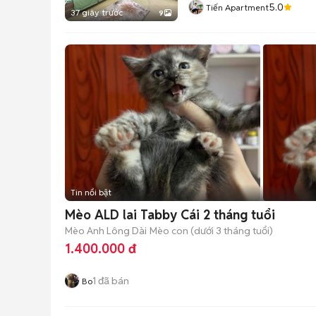
5.0
Tiến Apartment
37 giây trước
9
Tin nổi bật
Mèo ALD lai Tabby Cái 2 tháng tuổi
Mèo Anh Lông Dài
Mèo con (dưới 3 tháng tuổi)
1.400.000 đ
1
đã bán
Bo