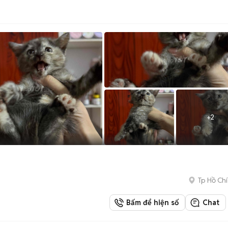
+
2
Tp Hồ Chí
Bấm để hiện số
Chat