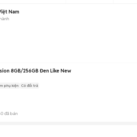
Việt Nam
 hành
sion 8GB/256GB Đen Like New
m phụ kiện
Có đổi trả
60
đã bán