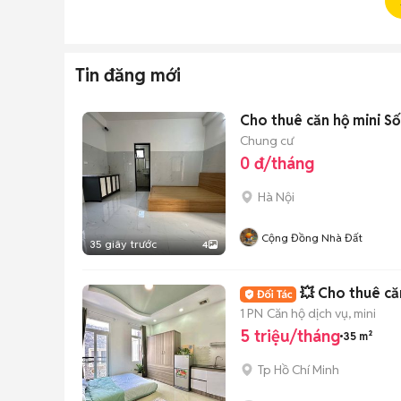
Tin đăng mới
Cho thuê căn hộ mini Số
Chung cư
0 đ/tháng
Hà Nội
Cộng Đồng Nhà Đất
35 giây trước
4
💥 Cho thuê căn
1 PN
Căn hộ dịch vụ, mini
5 triệu/tháng
35 m²
Tp Hồ Chí Minh