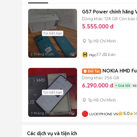
G57 Power chính hãng 
Dòng khác
128 GB
Còn bảo
5.555.000 đ
Tin hết hạn
Tp Hồ Chí Minh
H
2 tháng trước
37
đã bán
3
Học
NOKIA HMD Fu
Dòng khác
256 GB
6.290.000 đ
Giá tốt
Kè
Tin hết hạn
Tp Hồ Chí Minh
3 tháng trước
5.0
1
5
LUCKYPHONE VN
Các dịch vụ và tiện ích