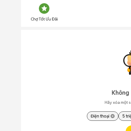
Chợ Tốt Ưu Đãi
Không 
Hãy xóa một s
Điện thoại
5 tri