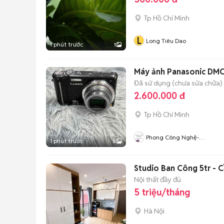
Tp Hồ Chí Minh
L
Long Tiêu Dao
1 phút trước
1
Máy ảnh Panasonic DMC
Đã sử dụng (chưa sửa chữa)
2.600.000 đ
Tp Hồ Chí Minh
Phong Công Nghệ-
1 phút trước
5
TienTranMobile
Studio Ban Công 5tr - 
Nội thất đầy đủ
5 triệu/tháng
Hà Nội