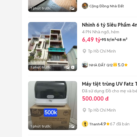
Cộng Đồng Nhà Đất
1 phút trước
3
Nhỉnh 6 tỷ Siêu Phẩm 4
4 PN
Nhà ngõ, hẻm
6,49 tỷ
95 tr/m²
68 m²
Tp Hồ Chí Minh
5.0
NHÀ ĐẤT Q12
1 phút trước
11
Máy tiệt trùng UV Fatz 
Đã sử dụng
Đồ cho mẹ và b
500.000 đ
Tp Hồ Chí Minh
t
4.9
67
đã bán
Thanh
1 phút trước
2