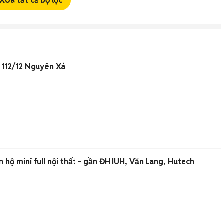
Xóa tất cả bộ lọc
 112/12 Nguyên Xá
 hộ mini full nội thất - gần ĐH IUH, Văn Lang, Hutech