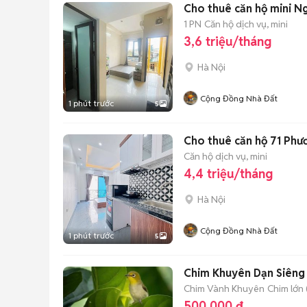
Cho thuê căn hộ mini Ng
1 PN
Căn hộ dịch vụ, mini
3,6 triệu/tháng
Hà Nội
Cộng Đồng Nhà Đất
1 phút trước
5
Cho thuê căn hộ 71 Phươ
Căn hộ dịch vụ, mini
4,4 triệu/tháng
Hà Nội
Cộng Đồng Nhà Đất
1 phút trước
5
Chim Khuyên Dạn Siêng 
Chim Vành Khuyên
Chim lớn 
500.000 đ