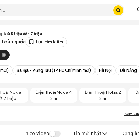
iá từ 5 triệu đến 7 triệu
u Toàn quốc
Lưu tìm kiếm
0
 mới)
Bà Rịa - Vũng Tàu (TP Hồ Chí Minh mới)
Hà Nội
Đà Nẵng
Thoại Nokia
Điện Thoại Nokia 4
Điện Thoại Nokia 2
Đ
i 2 Triệu
Sim
Sim
Xem Cử
Tin có video
Tin mới nhất
Dạng lư