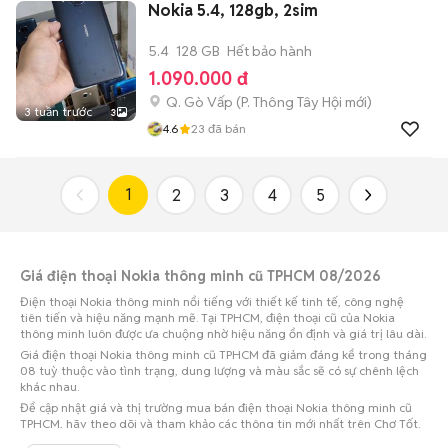
Nokia 5.4, 128gb, 2sim
5.4
128 GB
Hết bảo hành
1.090.000 đ
Q. Gò Vấp
(
P. Thông Tây Hội
mới)
3 tuần trước
3
4.6
23
đã bán
1
2
3
4
5
Giá điện thoại Nokia thông minh cũ TPHCM 08/2026
Điện thoại Nokia thông minh nổi tiếng với thiết kế tinh tế, công nghệ
tiên tiến và hiệu năng mạnh mẽ. Tại TPHCM, điện thoại cũ của Nokia
thông minh luôn được ưa chuộng nhờ hiệu năng ổn định và giá trị lâu dài.
Giá điện thoại Nokia thông minh cũ TPHCM đã giảm đáng kể trong tháng
08 tuỳ thuộc vào tình trạng, dung lượng và màu sắc sẽ có sự chênh lệch
khác nhau.
Để cập nhật giá và thị trường mua bán điện thoại Nokia thông minh cũ
TPHCM, hãy theo dõi và tham khảo các thông tin mới nhất trên Chợ Tốt.