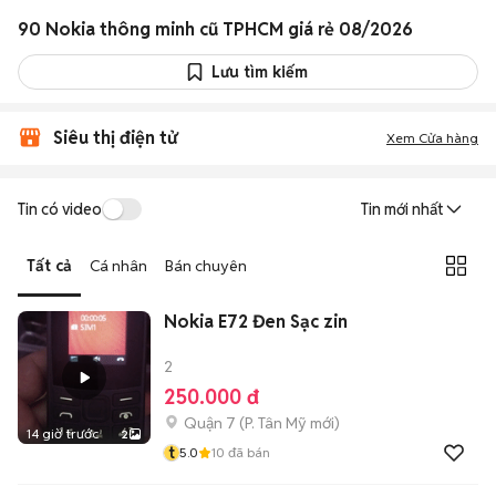
90 Nokia thông minh cũ TPHCM giá rẻ 08/2026
Lưu tìm kiếm
Siêu thị điện tử
Xem Cửa hàng
Tin có video
Tin mới nhất
Tất cả
Cá nhân
Bán chuyên
Nokia E72 Đen Sạc zin
2
250.000 đ
Quận 7
(
P. Tân Mỹ
mới)
14 giờ trước
2
t
5.0
10
đã bán