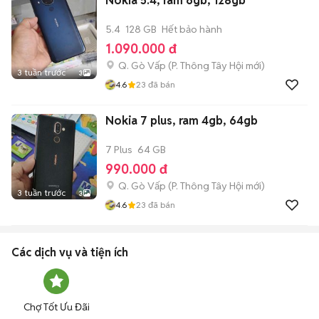
Nokia 5.4, ram 6gb, 128gb
5.4
128 GB
Hết bảo hành
1.090.000 đ
Q. Gò Vấp
(
P. Thông Tây Hội
mới)
3 tuần trước
3
4.6
23
đã bán
Nokia 7 plus, ram 4gb, 64gb
7 Plus
64 GB
990.000 đ
Q. Gò Vấp
(
P. Thông Tây Hội
mới)
3 tuần trước
3
4.6
23
đã bán
Các dịch vụ và tiện ích
Chợ Tốt Ưu Đãi