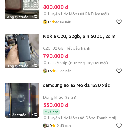
800.000 đ
Huyện Hóc Môn
(
Xã Bà Điểm
mới)
3 ngày trước
4
D
4.4
32
đã bán
Nokia C20, 32gb, pin 6000, 2sim
C20
32 GB
Hết bảo hành
790.000 đ
Q. Gò Vấp
(
P. Thông Tây Hội
mới)
4 ngày trước
4
4.6
23
đã bán
samsung a6 a3 Nokia 1520 xác
Dòng khác
32 GB
550.000 đ
Rẻ hơn
1 tuần trước
6
Huyện Hóc Môn
(
Xã Đông Thạnh
mới)
3.0
19
đã bán