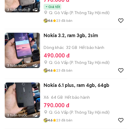
Giá tốt
3 tuần trước
4
Q. Gò Vấp
(
P. Thông Tây Hội
mới)
4.6
23
đã bán
Nokia 3.2, ram 3gb, 2sim
Dòng khác
32 GB
Hết bảo hành
490.000 đ
Q. Gò Vấp
(
P. Thông Tây Hội
mới)
3 tuần trước
4
4.6
23
đã bán
Nokia 6.1 plus, ram 4gb, 64gb
X6
64 GB
Hết bảo hành
790.000 đ
Q. Gò Vấp
(
P. Thông Tây Hội
mới)
3 tuần trước
3
4.6
23
đã bán