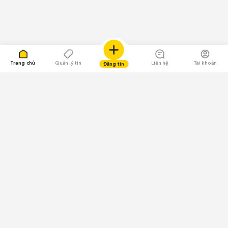
Trang chủ
Quản lý tin
Liên hệ
Tài khoản
Đăng tin
109.000 Bình chọn
Tải ứng dụng Chợ Tốt
Về Chợ Tốt
Quy chế sàn
Chính sách bảo mật
Giải quyết tranh chấp
CÔNG TY TNHH CHỢ TỐT - Người đại diện theo pháp luật:
Nguyễn Trọng Tấn; GPDKKD: 0312120782 do Sở KH & ĐT TP.HCM cấp ngày