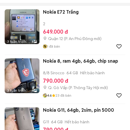
Nokia E72 Trắng
2
649.000 đ
Quận 12
(
P. An Phú Đông
mới)
3 tuần trước
5
N
1
đã bán
Nokia 8, ram 4gb, 64gb, chip snap
8/8 Sirocco
64 GB
Hết bảo hành
790.000 đ
Q. Gò Vấp
(
P. Thông Tây Hội
mới)
3 tuần trước
4
4.6
23
đã bán
Nokia G11, 64gb, 2sim, pin 5000
G11
64 GB
Hết bảo hành
790.000 đ