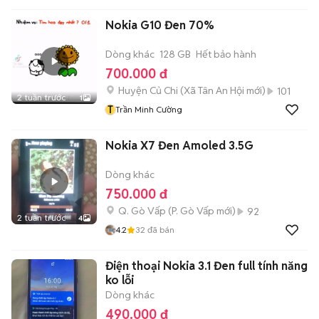
Nokia G10 Đen 70%
Dòng khác
128 GB
Hết bảo hành
700.000 đ
Huyện Củ Chi
(
Xã Tân An Hội
mới)
101
2 tuần trước
1
T
Trần Minh Cường
Nokia X7 Đen Amoled 3.5G
Dòng khác
750.000 đ
Q. Gò Vấp
(
P. Gò Vấp
mới)
92
2 tuần trước
4
4.2
32
đã bán
Điện thoại Nokia 3.1 Đen full tính năng
ko lỗi
Dòng khác
490.000 đ