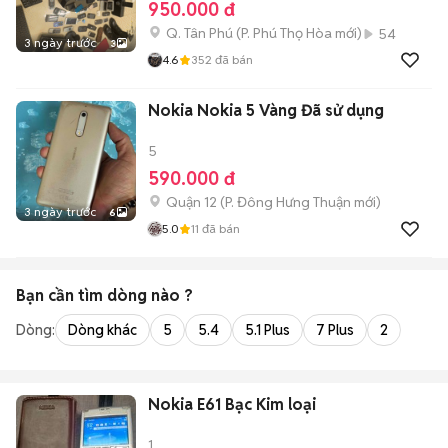
950.000 đ
Q. Tân Phú
(
P. Phú Thọ Hòa
mới)
54
3 ngày trước
3
4.6
352
đã bán
Nokia Nokia 5 Vàng Đã sử dụng
5
590.000 đ
Quận 12
(
P. Đông Hưng Thuận
mới)
3 ngày trước
6
5.0
11
đã bán
Bạn cần tìm
dòng
nào ?
Dòng:
Dòng khác
5
5.4
5.1 Plus
7 Plus
2
Nokia E61 Bạc Kim loại
1