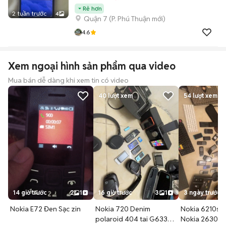
Rẻ hơn
2 tuần trước
4
Quận 7
(
P. Phú Thuận
mới)
4.6
Xem ngoại hình sản phẩm qua video
Mua bán dễ dàng khi xem tin có video
40
lượt xem
54
lượt xem
14 giờ trước
2
1
16 giờ trước
3
1
3 ngày trước
Nokia E72 Đen Sạc zin
Nokia 720 Denim
Nokia 6210s 
polaroid 404 tai G633
Nokia 2630 HT