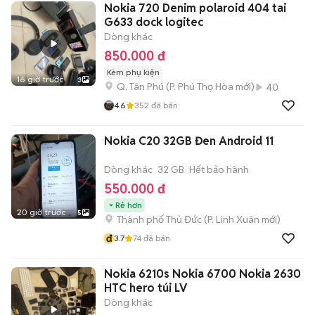
Nokia 720 Denim polaroid 404 tai
G633 dock logitec
Dòng khác
850.000 đ
Kèm phụ kiện
16 giờ trước
3
Q. Tân Phú
(
P. Phú Thọ Hòa
mới)
40
4.6
352
đã bán
Nokia C20 32GB Đen Android 11
Dòng khác
32 GB
Hết bảo hành
550.000 đ
Rẻ hơn
20 giờ trước
5
Thành phố Thủ Đức
(
P. Linh Xuân
mới)
đ
3.7
74
đã bán
Nokia 6210s Nokia 6700 Nokia 2630
HTC hero túi LV
Dòng khác