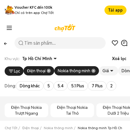
Voucher KFC đến 100k
Tải app
Chỉ có trên app Chợ Tốt
Khu vực:
Tp Hồ Chí Minh
Xoá lọc
Điện thoại
Nokia thông minh
Giá
Dòn
Lọc
Dòng:
Dòng khác
5
5.4
5.1 Plus
7 Plus
2
Điện Thoại Nokia
Điện Thoại Nokia
Điện Thoại Nok
Trượt Ngang
Tai Thỏ
Dưới 2 Triệu
Chợ Tốt
Điện thoại
Nokia thông minh
Nokia thông minh Tp Hồ Chí Min