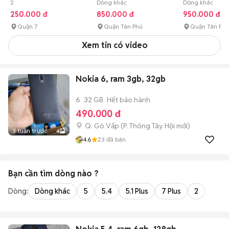
2
dock logitec
Dòng khác
LV
Dòng khác
250.000 đ
850.000 đ
950.000 đ
Quận 7
Quận Tân Phú
Quận Tân Phú
Xem tin có video
Nokia 6, ram 3gb, 32gb
6
32 GB
Hết bảo hành
490.000 đ
Q. Gò Vấp
(
P. Thông Tây Hội
mới)
3 tuần trước
4
4.6
23
đã bán
Bạn cần tìm
dòng
nào ?
Dòng:
Dòng khác
5
5.4
5.1 Plus
7 Plus
2