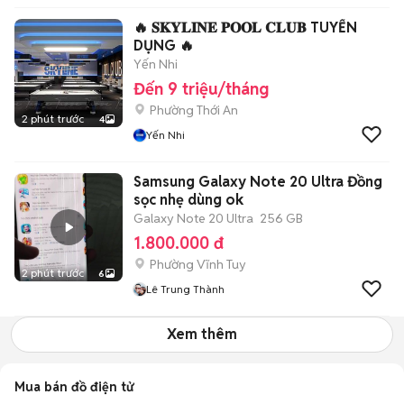
🔥 𝐒𝐊𝐘𝐋𝐈𝐍𝐄 𝐏𝐎𝐎𝐋 𝐂𝐋𝐔𝐁 TUYỂN
DỤNG 🔥
Yến Nhi
Đến 9 triệu/tháng
Phường Thới An
2 phút trước
4
Yến Nhi
Samsung Galaxy Note 20 Ultra Đồng
sọc nhẹ dùng ok
Galaxy Note 20 Ultra
256 GB
1.800.000 đ
Phường Vĩnh Tuy
2 phút trước
6
Lê Trung Thành
Xem thêm
Mua bán đồ điện tử