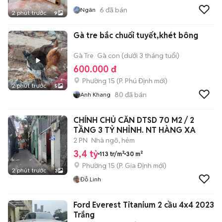
6
đã bán
Ngân
2 phút trước
9
Gà tre bắc chuối tuyết,khét bông
Gà Tre
Gà con (dưới 3 tháng tuổi)
600.000 đ
Phường 15
(
P. Phú Định
mới)
2 phút trước
5
80
đã bán
Anh Khang
CHÍNH CHỦ CĂN DTSD 70 M2 / 2
TẦNG 3 TỶ NHỈNH. NT HÀNG XA
2 PN
Nhà ngõ, hẻm
3,4 tỷ
113 tr/m²
30 m²
Phường 15
(
P. Gia Định
mới)
2 phút trước
3
Đỗ Linh
Ford Everest Titanium 2 cầu 4x4 2023
Trắng