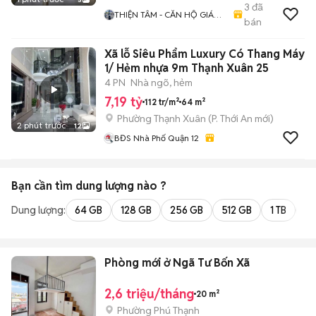
3
đã
THIỆN TÂM - CĂN HỘ GIÁ
bán
TỐT
Xã lỗ Siêu Phẩm Luxury Có Thang Máy
1/ Hẻm nhựa 9m Thạnh Xuân 25
4 PN
Nhà ngõ, hẻm
7,19 tỷ
112 tr/m²
64 m²
Phường Thạnh Xuân
(
P. Thới An
mới)
2 phút trước
12
BĐS Nhà Phố Quận 12
Bạn cần tìm
dung lượng
nào ?
Dung lượng:
64 GB
128 GB
256 GB
512 GB
1 TB
2 
Phòng mới ở Ngã Tư Bốn Xã
2,6 triệu/tháng
20 m²
Phường Phú Thạnh