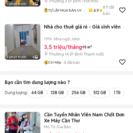
Phường 3
(
P. Bình Thới
mới)
1 phút trước
8
811
đã
T
4.9
TỰ LẬP MUA BÁN UY
bán
TÍN CHẤT LƯỢNG
Nhà cho thuê giá rẻ - Giá sinh viên
1 PN
Nhà ngõ, hẻm
3,5 triệu/tháng
15 m²
Phường 14
(
P. Bình Thạnh
mới)
1 phút trước
5
c
4
đã bán
Cô Hiệp
Bạn cần tìm
dung lượng
nào ?
Dung lượng:
64 GB
128 GB
256 GB
512 GB
1 TB
2 
Cần Tuyển Nhân Viên Nam Chốt Đơn
Xe Máy Cần Thơ
Mô Tô Gia Bảo