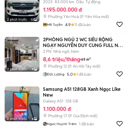
2023
83.000 km
Dầu
Tự động
1.195.000.000 đ
Phường Yên Hoà
(
P. Yên Hòa
mới)
2 phút trước
13
M
4.9
11
đã bán
MR Tuyền
2PHÒNG NGỦ 2 WC SIÊU RỘNG
NGAY NGUYỄN DUY CUNG FULL NỘI
THẤT
2 PN
Nhà ngõ, hẻm
8,6 triệu/tháng
65 m²
Phường 12
(
P. An Hội Tây
mới)
2 phút trước
9
5.0
1
đã bán
Đức Lương
Samsung A51 128GB Xanh Ngọc Like
New
Galaxy A51
128 GB
1.100.000 đ
Phường 17
(
P. Gia Định
mới)
2 phút trước
6
1
đã bán
Ngoc Huynh Trâm