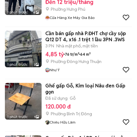
Đến 12 triệu/tháng
Phường Hưng Phú
1 phút trước
6
Cửa Hàng Xe Máy Gia Bảo
Cần bán gấp nhà P.ĐHT chợ cầy sộp
Q12 DT 4, x16 .1 trệt 1 lầu 3PN .3WS
3 PN
Nhà mặt phố, mặt tiền
4,85 tỷ
76 tr/m²
64 m²
Phường Đông Hưng Thuận
1 phút trước
3
Như Ý
Ghế gấp Gỗ, Kim loại Nâu đen Gấp
gọn
Đã sử dụng
Gỗ
120.000 đ
Phường Bình Trị Đông
1 phút trước
1
Chiêu Hữu Lâm