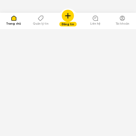
Trang chủ
Quản lý tin
Liên hệ
Tài khoản
Đăng tin
109.000 Bình chọn
Tải ứng dụng Chợ Tốt
Về Chợ Tốt
Quy chế sàn
Chính sách bảo mật
Giải quyết tranh chấp
CÔNG TY TNHH CHỢ TỐT - Người đại diện theo pháp luật:
Nguyễn Trọng Tấn; GPDKKD: 0312120782 do Sở KH & ĐT TP.HCM cấp ngày
11/01/2013;
GPMXH: 185/GP-BTTTT do Bộ Thông tin và Truyền thông
cấp ngày 09/07/2024 - Chịu trách nhiệm