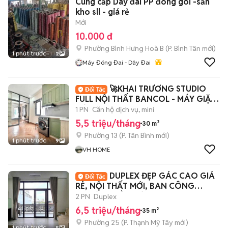
Cung cấp Dây đai PP đóng gói -sẳn
kho sll - giá rẻ
Mới
10.000 đ
Phường Bình Hưng Hoà B
(
P. Bình Tân
mới)
1 phút trước
2
Máy Đóng Đai - Dây Đai
🚀KHAI TRƯƠNG STUDIO
FULL NỘI THẤT BANCOL - MÁY GIẶT
RIÊNG
1 PN
Căn hộ dịch vụ, mini
5,5 triệu/tháng
30 m²
Phường 13
(
P. Tân Bình
mới)
1 phút trước
9
VH HOME
DUPLEX ĐẸP GÁC CAO GIÁ
RẺ, NỘI THẤT MỚI, BAN CÔNG
THOÁNG GẦN HÀNG XANH
2 PN
Duplex
6,5 triệu/tháng
35 m²
Phường 25
(
P. Thạnh Mỹ Tây
mới)
1 phút trước
5