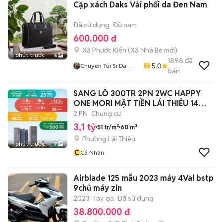
Cặp xách Daks Vải phối da Đen Nam
Đã sử dụng
Đồ nam
600.000 đ
Xã Phước Kiển
(
Xã Nhà Bè
mới)
1 phút trước
6
1898
đã
5.0
Chuyên Túi Si Da
bán
Thật Thời Trang Nam
Nữ
SANG LỖ 300TR 2PN 2WC HAPPY
ONE MORI MẶT TIỀN LÁI THIÊU 14
VIEW ĐẸP
2 PN
Chung cư
3,1 tỷ
51 tr/m²
60 m²
Phường Lái Thiêu
1 phút trước
7
C
Cá Nhân
Airblade 125 mẫu 2023 máy 4Val bstp
9chủ máy zin
2023
Tay ga
Đã sử dụng
38.800.000 đ