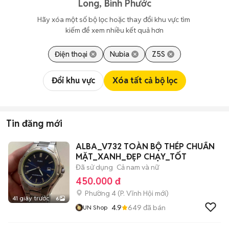
Long, Bình Phước
Hãy xóa một số bộ lọc hoặc thay đổi khu vực tìm 
kiếm để xem nhiều kết quả hơn
Điện thoại
Nubia
Z5S
Đổi khu vực
Xóa tất cả bộ lọc
Tin đăng mới
ALBA_V732 TOÀN BỘ THÉP CHUẨN
MẶT_XANH_ĐẸP CHẠY_TỐT
Đã sử dụng
Cả nam và nữ
450.000 đ
Phường 4
(
P. Vĩnh Hội
mới)
41 giây trước
6
4.9
649
đã bán
UN Shop