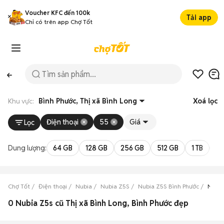
Voucher KFC đến 100k
Tải app
Chỉ có trên app Chợ Tốt
Khu vực:
Bình Phước, Thị xã Bình Long
Xoá lọc
Điện thoại
55
Giá
Lọc
Dung lượng:
64 GB
128 GB
256 GB
512 GB
1 TB
2 
Chợ Tốt
Điện thoại
Nubia
Nubia Z5S
Nubia Z5S Bình Phước
Nubia
0 Nubia Z5s cũ Thị xã Bình Long, Bình Phước đẹp