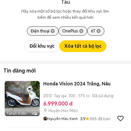
Tàu
Hãy xóa một số bộ lọc hoặc thay đổi khu vực tìm 
kiếm để xem nhiều kết quả hơn
Điện thoại
OnePlus
6T
Đổi khu vực
Xóa tất cả bộ lọc
Tin đăng mới
Honda Vision 2024 Trắng, Nâu
2012
Tay ga
100 - 175 cc
Đã sử dụng
6.999.000 đ
Huyện Hóc Môn
1 phút trước
11
3.9
388
đã bán
Nguyễn Màu Xanh