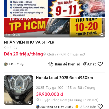
Tin nổi bật
4
NHÂN VIÊN KHO VA SHIPER
Kim Thủy
Đến 20 triệu/tháng
Quận 7
(
P. Phú Thuận
mới)
Bấm để hiện số
Chat
Lê Kim Thủy
Honda Lead 2025 Đen 4930km
2025
Tay ga
100 - 175 cc
Đã sử dụng
39.900.000 đ
Huyện Trảng Bom
(
Xã Hưng Thịnh
mới)
1 phút trước
10
185
đã bán
Cửa Hàng Xe Máy U Kiều