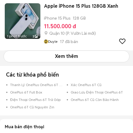
Apple iPhone 15 Plus 128GB Xanh
iPhone 15 Plus
128 GB
11.500.000 đ
Quận 10
(
P. Vườn Lài
mới)
1 phút trước
2
D
17
đã bán
Duyle
Xem thêm
Các từ khóa phổ biến
Thanh Lý OnePlus OnePlus 6T Cũ
Xác OnePlus 6T Cũ
OnePlus 6T Full Box
Giao Lưu Điện Thoại OnePlus 6T
Điện Thoại OnePlus 6T Trả Góp
OnePlus 6T Cũ Còn Bảo Hành
OnePlus 6T Cũ Nguyên Zin
Mua bán điện thoại