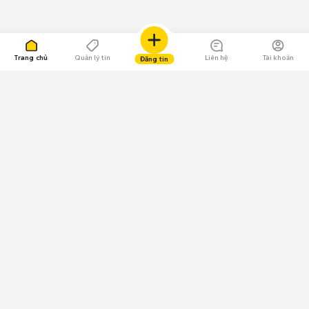
Trang chủ
Quản lý tin
Liên hệ
Tài khoản
Đăng tin
109.000 Bình chọn
Tải ứng dụng Chợ Tốt
Về Chợ Tốt
Quy chế sàn
Chính sách bảo mật
Giải quyết tranh chấp
CÔNG TY TNHH CHỢ TỐT - Người đại diện theo pháp luật:
Nguyễn Trọng Tấn; GPDKKD: 0312120782 do Sở KH & ĐT TP.HCM cấp ngày
11/01/2013;
GPMXH: 185/GP-BTTTT do Bộ Thông tin và Truyền thông