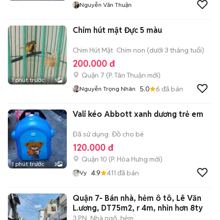
Nguyễn Văn Thuận
Chim hút mật Đực 5 màu
Chim Hút Mật
Chim non (dưới 3 tháng tuổi)
200.000 đ
Quận 7
(
P. Tân Thuận
mới)
1 phút trước
1
5.0
6
đã bán
Nguyễn Trọng Nhân
Vali kéo Abbott xanh dương trẻ em
Đã sử dụng
Đồ cho bé
120.000 đ
Quận 10
(
P. Hòa Hưng
mới)
1 phút trước
3
4.9
411
đã bán
Vy
Quận 7- Bán nhà, hẻm ô tô, Lê Văn
L.ương, DT75m2, r 4m, nhỉn hơn 8ty
3 PN
Nhà ngõ, hẻm