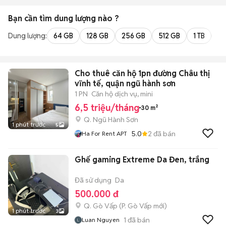
Bạn cần tìm
dung lượng
nào ?
Dung lượng:
64 GB
128 GB
256 GB
512 GB
1 TB
2 
Cho thuê căn hộ 1pn đường Châu thị
vĩnh tế, quận ngũ hành sơn
1 PN
Căn hộ dịch vụ, mini
6,5 triệu/tháng
30 m²
Q. Ngũ Hành Sơn
1 phút trước
5
5.0
2
đã bán
Ha For Rent APT
Ghế gaming Extreme Da Đen, trắng
Đã sử dụng
Da
500.000 đ
Q. Gò Vấp
(
P. Gò Vấp
mới)
1 phút trước
3
1
đã bán
Luan Nguyen