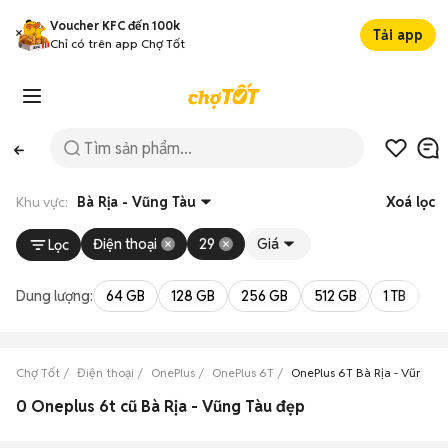
Voucher KFC đến 100k
Tải app
Chỉ có trên app Chợ Tốt
Khu vực:
Bà Rịa - Vũng Tàu
Xoá lọc
Điện thoại
29
Giá
Lọc
Dung lượng:
64 GB
128 GB
256 GB
512 GB
1 TB
2 
Chợ Tốt
Điện thoại
OnePlus
OnePlus 6T
OnePlus 6T Bà Rịa - Vũng T
0 Oneplus 6t cũ Bà Rịa - Vũng Tàu đẹp