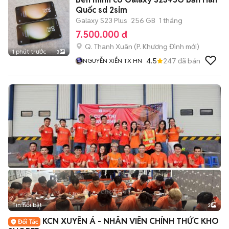
Quốc sd 2sim
Galaxy S23 Plus
256 GB
1 tháng
7.500.000 đ
Q. Thanh Xuân
(
P. Khương Đình
mới)
1 phút trước
3
4.5
247
đã bán
NGUYỄN XIỂN TX HN
Tin nổi bật
3
KCN XUYÊN Á - NHÂN VIÊN CHÍNH THỨC KHO