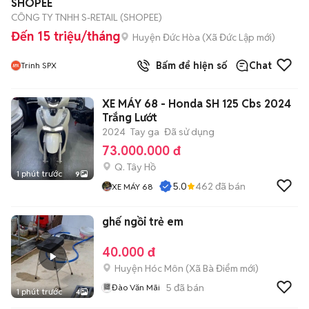
SHOPEE
CÔNG TY TNHH S-RETAIL (SHOPEE)
Đến 15 triệu/tháng
Huyện Đức Hòa
(
Xã Đức Lập
mới)
Bấm để hiện số
Chat
Trinh SPX
XE MÁY 68 - Honda SH 125 Cbs 2024
Trắng Lướt
2024
Tay ga
Đã sử dụng
73.000.000 đ
Q. Tây Hồ
1 phút trước
9
5.0
462
đã bán
XE MÁY 68
ghế ngồi trẻ em
40.000 đ
Huyện Hóc Môn
(
Xã Bà Điểm
mới)
5
đã bán
Đào Văn Mãi
1 phút trước
4