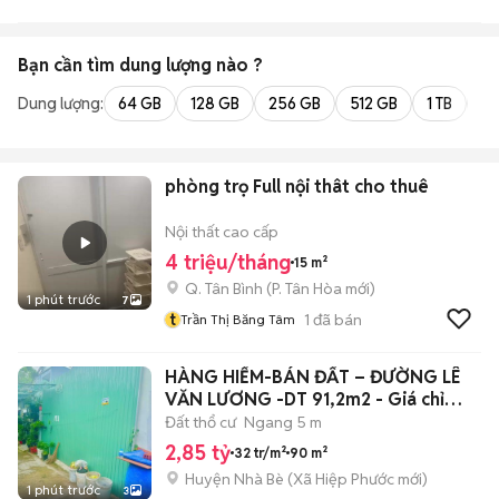
Bạn cần tìm
dung lượng
nào ?
Dung lượng:
64 GB
128 GB
256 GB
512 GB
1 TB
2 
phòng trọ Full nội thât cho thuê
Nội thất cao cấp
4 triệu/tháng
15 m²
Q. Tân Bình
(
P. Tân Hòa
mới)
1 phút trước
7
t
1
đã bán
Trần Thị Băng Tâm
HÀNG HIẾM-BÁN ĐẤT – ĐƯỜNG LÊ
VĂN LƯƠNG -DT 91,2m2 - Giá chỉ
2,85 tỷ
Đất thổ cư
Ngang 5 m
2,85 tỷ
32 tr/m²
90 m²
Huyện Nhà Bè
(
Xã Hiệp Phước
mới)
1 phút trước
3