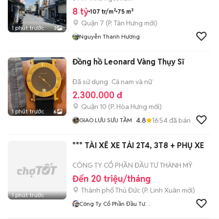
8 tỷ
107 tr/m²
75 m²
Quận 7
(
P. Tân Hưng
mới)
1 phút trước
3
Nguyễn Thanh Hương
Đồng hồ Leonard Vàng Thụy Sĩ
Đã sử dụng
Cả nam và nữ
2.300.000 đ
Quận 10
(
P. Hòa Hưng
mới)
1 phút trước
6
4.8
1654
đã bán
GIAO LƯU SƯU TẦM
*** TÀI XẾ XE TẢI 2T4, 3T8 + PHỤ XE
CÔNG TY CỔ PHẦN ĐẦU TƯ THÀNH MỸ
Đến 20 triệu/tháng
Thành phố Thủ Đức
(
P. Linh Xuân
mới)
1 phút trước
Công Ty Cổ Phần Đầu Tư
Thành Mỹ