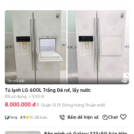
Tin nổi bật
2
Tủ lạnh LG 600L Trắng Đá rơi, lấy nước
Đã sử dụng
> 500 lít
8.000.000 đ
Quận 12
(
P. Đông Hưng Thuận
mới)
4.9
10
đã bán
Bấm để hiện số
Chat
Tùng
Bên mình có Galaxy S23+5G bản Hàn