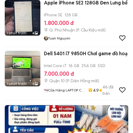
Apple iPhone SE2 128GB Đen Lưng bể
iPhone SE
128 GB
1.800.000 đ
Q. Phú Nhuận
(
P. Cầu Kiệu
mới)
1 phút trước
6
Tuan Nguyen
Dell 5401 i7 9850H Chơi game đồ hoạ
Intel Core i7
16 GB
256 GB
SSD
7.000.000 đ
Quận 10
(
P. Diên Hồng
mới)
1 phút trước
5
46
đã
4.9
Cửa Hàng LAPTOP Cũ
bán
Giá Rẻ