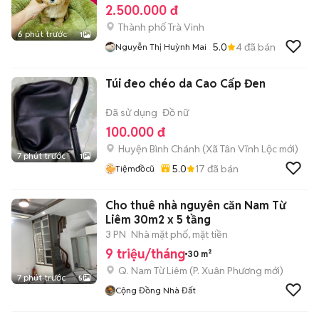
2.500.000 đ
Thành phố Trà Vinh
6 phút trước
1
5.0
4
đã bán
Nguyễn Thị Huỳnh Mai
Túi đeo chéo da Cao Cấp Đen
Đã sử dụng
Đồ nữ
100.000 đ
Huyện Bình Chánh
(
Xã Tân Vĩnh Lộc
mới)
7 phút trước
1
5.0
17
đã bán
Tiệmđồcũ
Cho thuê nhà nguyên căn Nam Từ
Liêm 30m2 x 5 tầng
3 PN
Nhà mặt phố, mặt tiền
9 triệu/tháng
30 m²
Q. Nam Từ Liêm
(
P. Xuân Phương
mới)
7 phút trước
5
Cộng Đồng Nhà Đất