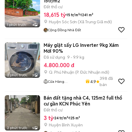
15tr/m2
Đất thổ cư
18,615 tỷ
15 tr/m²
1241 m²
Huyện Sóc Sơn
(
Xã Trung Giã
mới)
1 phút trước
4
Cộng Đồng Nhà Đất
Máy giặt sấy LG Inverter 9kg Xám
Mới 90%
Đã sử dụng
9 - 9.9 kg
4.800.000 đ
Q. Phú Nhuận
(
P. Đức Nhuận
mới)
2 phút trước
2
398
đã
4.9
Cửa Hàng
bán
Huynhvanthanh
Bán đất tặng nhà C4, 125m2 full thổ
cư gần KCN Phúc Yên
Đất thổ cư
3 tỷ
24 tr/m²
125 m²
Huyện Bình Xuyên
2 phút trước
5