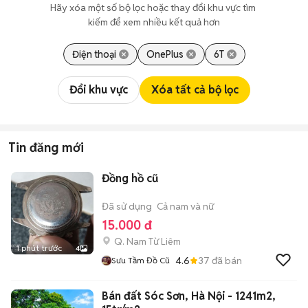
Hãy xóa một số bộ lọc hoặc thay đổi khu vực tìm 
kiếm để xem nhiều kết quả hơn
Điện thoại
OnePlus
6T
Đổi khu vực
Xóa tất cả bộ lọc
Tin đăng mới
Đồng hồ cũ
Đã sử dụng
Cả nam và nữ
15.000 đ
Q. Nam Từ Liêm
1 phút trước
4
4.6
37
đã bán
Sưu Tầm Đồ Cũ
Bán đất Sóc Sơn, Hà Nội - 1241m2,