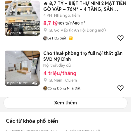
🔥 8,7 TỶ – BIỆT THỰ MINI 2 MẶT TIỀN
GÒ VẤP – 76M² – 4 TẦNG, SÂN
VƯỜN +
4 PN
Nhà ngõ, hẻm
8,7 tỷ
109 tr/m²
80 m²
Q. Gò Vấp
(
P. An Hội Đông
mới)
8 phút trước
11
Lê Hữu Biết
Cho thuê phòng trọ full nội thất gần
SVĐ Mỹ Đình
Nội thất đầy đủ
4 triệu/tháng
Q. Nam Từ Liêm
8 phút trước
4
Cộng Đồng Nhà Đất
Xem thêm
Các từ khóa phổ biến
Thanh Lý OnePlus OnePlus 6T Cũ
Xác OnePlus 6T Cũ