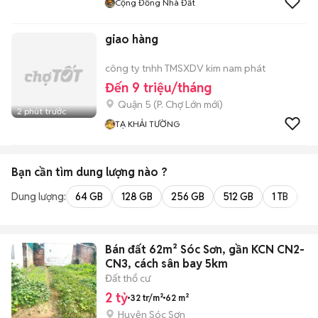
Cộng Đồng Nhà Đất
giao hàng
công ty tnhh TMSXDV kim nam phát
Đến 9 triệu/tháng
Quận 5
(
P. Chợ Lớn
mới)
2 phút trước
TẠ KHẢI TƯỜNG
Bạn cần tìm
dung lượng
nào ?
Dung lượng:
64 GB
128 GB
256 GB
512 GB
1 TB
2 
Bán đất 62m² Sóc Sơn, gần KCN CN2-
CN3, cách sân bay 5km
Đất thổ cư
2 tỷ
32 tr/m²
62 m²
Huyện Sóc Sơn