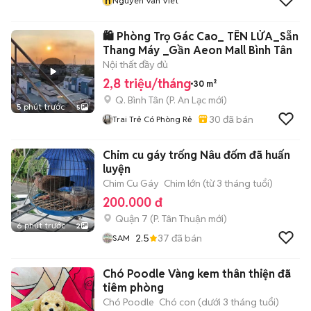
n
Nguyen Van Viet
🛍️ Phòng Trọ Gác Cao_ TÊN LỬA_Sẵn
Thang Máy _Gần Aeon Mall Bình Tân
Nội thất đầy đủ
2,8 triệu/tháng
30 m²
Q. Bình Tân
(
P. An Lạc
mới)
5 phút trước
5
30
đã bán
Trai Trẻ Có Phòng Rẻ
Chim cu gáy trống Nâu đốm đã huấn
luyện
Chim Cu Gáy
Chim lớn (từ 3 tháng tuổi)
200.000 đ
Quận 7
(
P. Tân Thuận
mới)
6 phút trước
2
2.5
37
đã bán
SAM
Chó Poodle Vàng kem thân thiện đã
tiêm phòng
Chó Poodle
Chó con (dưới 3 tháng tuổi)