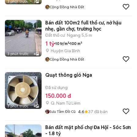
3 phút trước
3
Cộng Đồng Nhà Đất
Bán đất 100m2 full thổ cư, nở hậu
nhẹ, gần chợ, trường học
Đất thổ cư
Ngang 5,5 m
1 tỷ
10 tr/m²
100 m²
Huyện Gia Bình
3 phút trước
4
Cộng Đồng Nhà Đất
Quạt thông gió Nga
Đã sử dụng
150.000 đ
Q. Nam Từ Liêm
3 phút trước
4
4.6
37
đã bán
Sưu Tầm Đồ Cũ
Bán đất mặt phố chợ Đa Hội - Sóc Sơn
- 1.8 tỷ