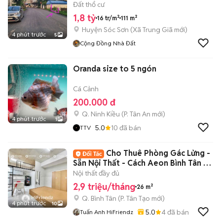
Đất thổ cư
1,8 tỷ
16 tr/m²
111 m²
Huyện Sóc Sơn
(
Xã Trung Giã
mới)
4 phút trước
5
Cộng Đồng Nhà Đất
Oranda size to 5 ngón
Cá Cảnh
200.000 đ
Q. Ninh Kiều
(
P. Tân An
mới)
4 phút trước
1
5.0
10
đã bán
TTV
Cho Thuê Phòng Gác Lửng -
Sẵn Nội Thất - Cách Aeon Bình Tân 5-
7P Đi Xe
Nội thất đầy đủ
2,9 triệu/tháng
26 m²
Q. Bình Tân
(
P. Tân Tạo
mới)
4 phút trước
10
5.0
4
đã bán
Tuấn Anh HiFriendz