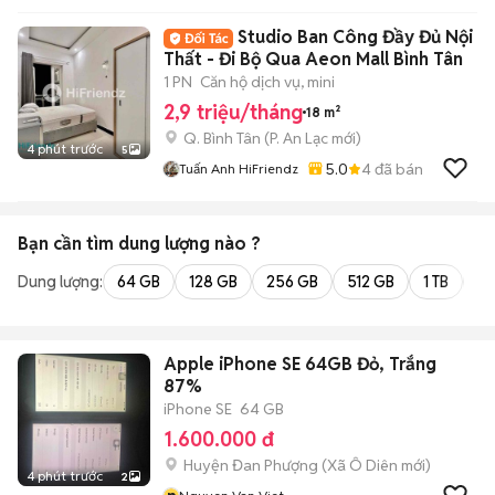
Studio Ban Công Đầy Đủ Nội
Thất - Đi Bộ Qua Aeon Mall Bình Tân
1 PN
Căn hộ dịch vụ, mini
2,9 triệu/tháng
18 m²
Q. Bình Tân
(
P. An Lạc
mới)
4 phút trước
5
5.0
4
đã bán
Tuấn Anh HiFriendz
Bạn cần tìm
dung lượng
nào ?
Dung lượng:
64 GB
128 GB
256 GB
512 GB
1 TB
2 
Apple iPhone SE 64GB Đỏ, Trắng
87%
iPhone SE
64 GB
1.600.000 đ
Huyện Đan Phượng
(
Xã Ô Diên
mới)
4 phút trước
2