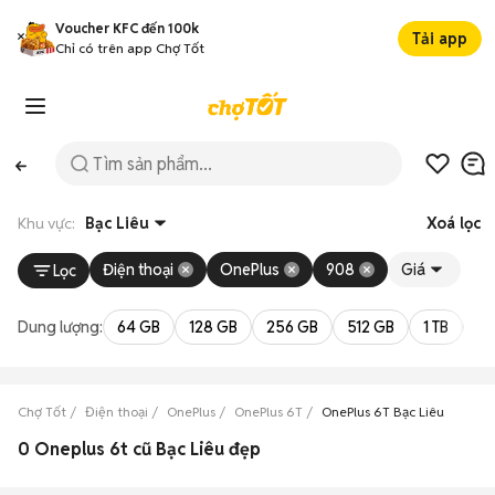
Voucher KFC đến 100k
Tải app
Chỉ có trên app Chợ Tốt
Khu vực:
Bạc Liêu
Xoá lọc
Điện thoại
OnePlus
908
Giá
Lọc
Dung lượng:
64 GB
128 GB
256 GB
512 GB
1 TB
2 
Chợ Tốt
Điện thoại
OnePlus
OnePlus 6T
OnePlus 6T Bạc Liêu
0 Oneplus 6t cũ Bạc Liêu đẹp