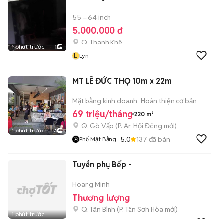
55 – 64 inch
5.000.000 đ
Q. Thanh Khê
1 phút trước
1
L
Lyn
MT LÊ ĐỨC THỌ 10m x 22m
Mặt bằng kinh doanh
Hoàn thiện cơ bản
69 triệu/tháng
220 m²
Q. Gò Vấp
(
P. An Hội Đông
mới)
1 phút trước
3
5.0
137
đã bán
Phố Mặt Bằng
Tuyển phụ Bếp -
Hoang Minh
Thương lượng
Q. Tân Bình
(
P. Tân Sơn Hòa
mới)
1 phút trước