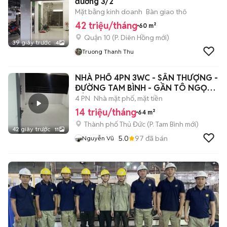
đường 3/2
Mặt bằng kinh doanh
Bàn giao thô
42 triệu/tháng
60 m²
Quận 10
(
P. Diên Hồng
mới)
39 giây trước
4
Truong Thanh Thu
NHÀ PHỐ 4PN 3WC - SÂN THƯỢNG -
ĐƯỜNG TAM BÌNH - GẦN TÔ NGỌC
VÂN - TĐ
4 PN
Nhà mặt phố, mặt tiền
14 triệu/tháng
64 m²
Thành phố Thủ Đức
(
P. Tam Bình
mới)
42 giây trước
11
5.0
97
đã bán
Nguyễn Vũ