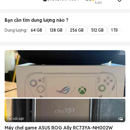
bán
HOÀ
Bạn cần tìm
dung lượng
nào ?
Dung lượng:
64 GB
128 GB
256 GB
512 GB
1 TB
2 
Tin nổi bật
3
Máy chơi game ASUS ROG Ally RC73YA-NH002W