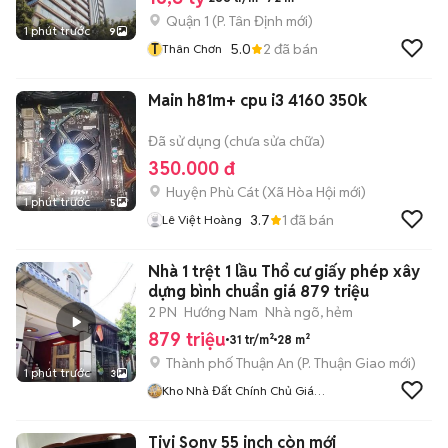
Quận 1
(
P. Tân Định
mới)
1 phút trước
9
T
5.0
2
đã bán
Thân Chơn
Main h81m+ cpu i3 4160 350k
Đã sử dụng (chưa sửa chữa)
350.000 đ
Huyện Phù Cát
(
Xã Hòa Hội
mới)
1 phút trước
5
3.7
1
đã bán
Lê Việt Hoàng
Nhà 1 trệt 1 lầu Thổ cư giấy phép xây
dựng bình chuẩn giá 879 triệu
2 PN
Hướng Nam
Nhà ngõ, hẻm
879 triệu
31 tr/m²
28 m²
Thành phố Thuận An
(
P. Thuận Giao
mới)
1 phút trước
3
Kho Nhà Đất Chính Chủ Giá
Gốc Bình Dương
Tivi Sony 55 inch còn mới