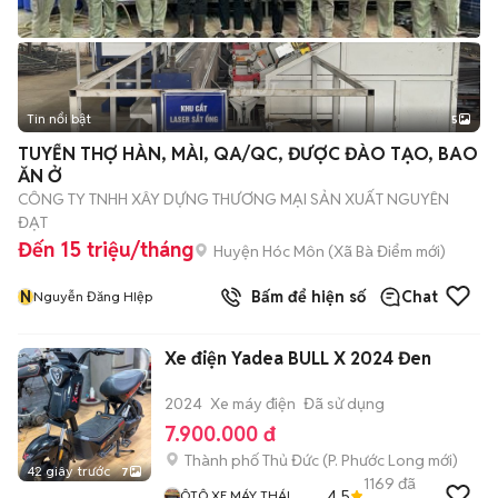
Tin nổi bật
5
TUYỂN THỢ HÀN, MÀI, QA/QC, ĐƯỢC ĐÀO TẠO, BAO
ĂN Ở
CÔNG TY TNHH XÂY DỰNG THƯƠNG MẠI SẢN XUẤT NGUYÊN
ĐẠT
Đến 15 triệu/tháng
Huyện Hóc Môn
(
Xã Bà Điểm
mới)
N
Bấm để hiện số
Chat
Nguyễn Đăng HIệp
Xe điện Yadea BULL X 2024 Đen
2024
Xe máy điện
Đã sử dụng
7.900.000 đ
Thành phố Thủ Đức
(
P. Phước Long
mới)
42 giây trước
7
1169
đã
4.5
ÔTÔ XE MÁY THÁI