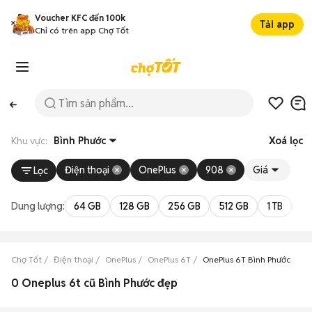
Voucher KFC đến 100k
Tải app
Chỉ có trên app Chợ Tốt
Khu vực:
Bình Phước
Xoá lọc
Điện thoại
OnePlus
908
Giá
Lọc
Dung lượng:
64 GB
128 GB
256 GB
512 GB
1 TB
2 
Chợ Tốt
Điện thoại
OnePlus
OnePlus 6T
OnePlus 6T Bình Phước
0 Oneplus 6t cũ Bình Phước đẹp