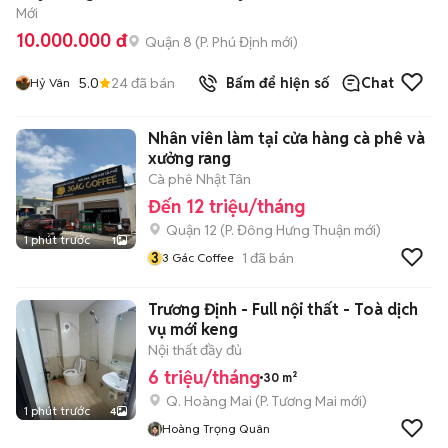
Mới
10.000.000 đ
Quận 8
(
P. Phú Định
mới)
5.0
24
đã bán
Bấm để hiện số
Chat
Hỷ Vân
Nhân viên làm tại cửa hàng cà phê và
xưởng rang
Cà phê Nhật Tân
Đến 12 triệu/tháng
Quận 12
(
P. Đông Hưng Thuận
mới)
1 phút trước
1
3
1
đã bán
3 Gác Coffee
Trương Định - Full nội thất - Toà dịch
vụ mới keng
Nội thất đầy đủ
6 triệu/tháng
30 m²
Q. Hoàng Mai
(
P. Tương Mai
mới)
1 phút trước
4
Hoàng Trọng Quân