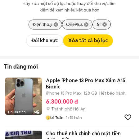
Hãy xóa một số bộ lọc hoặc thay đổi khu vực tìm 
kiếm để xem nhiều kết quả hơn
Điện thoại
OnePlus
6T
Đổi khu vực
Xóa tất cả bộ lọc
Tin đăng mới
Apple iPhone 13 Pro Max Xám A15
Bionic
iPhone 13 Pro Max
128 GB
Hết bảo hành
6.300.000 đ
Thành phố Hội An
Tin ưu tiên
5
l
1
đã bán
Lê Tuấn
Cho thuê nhà chính chủ mặt tiền