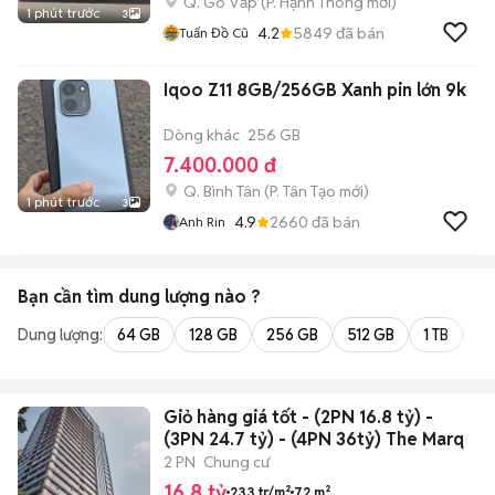
Q. Gò Vấp
(
P. Hạnh Thông
mới)
1 phút trước
3
4.2
5849
đã bán
Tuấn Đồ Cũ
Iqoo Z11 8GB/256GB Xanh pin lớn 9k
Dòng khác
256 GB
7.400.000 đ
Q. Bình Tân
(
P. Tân Tạo
mới)
1 phút trước
3
4.9
2660
đã bán
Anh Rin
Bạn cần tìm
dung lượng
nào ?
Dung lượng:
64 GB
128 GB
256 GB
512 GB
1 TB
2 
Giỏ hàng giá tốt - (2PN 16.8 tỷ) -
(3PN 24.7 tỷ) - (4PN 36tỷ) The Marq
2 PN
Chung cư
16,8 tỷ
233 tr/m²
72 m²