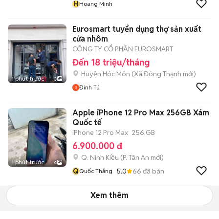
H
Hoang Minh
Eurosmart tuyển dụng thợ sản xuất
cửa nhôm
CÔNG TY CỔ PHẦN EUROSMART
Đến 18 triệu/tháng
Huyện Hóc Môn
(
Xã Đông Thạnh
mới)
1 phút trước
3
Đinh Tú
Apple iPhone 12 Pro Max 256GB Xám
Quốc tế
iPhone 12 Pro Max
256 GB
6.900.000 đ
Q. Ninh Kiều
(
P. Tân An
mới)
1 phút trước
4
Q
5.0
66
đã bán
Quốc Thắng
Xem thêm