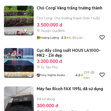
Chó Corgi Vàng trắng trưởng thành
Chó Corgi
Chó trưởng thành (hơn 1 tuổi)
3.500.000 đ
Huyện Gia Bình
1 phút trước
3
H
4.3
6
đã bán
Hoàng Lượng
Cục đẩy công suất HOUS LA1000-
MK2 - Zin đẹp
3.200.000 đ
Q. Tân Phú
339
đã
4.6
Tony Nghĩa Audio
1 phút trước
4
bán
Hàng Bãi
Máy fax Ricoh FAX 1195L đã sử dụng
Đã sử dụng
300.000 đ