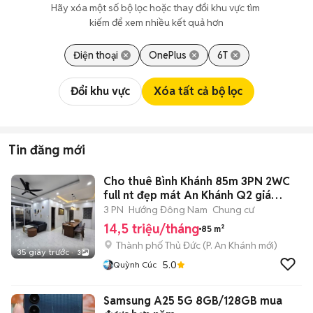
Hãy xóa một số bộ lọc hoặc thay đổi khu vực tìm 
kiếm để xem nhiều kết quả hơn
Điện thoại
OnePlus
6T
Đổi khu vực
Xóa tất cả bộ lọc
Tin đăng mới
Cho thuê Bình Khánh 85m 3PN 2WC
full nt đẹp mát An Khánh Q2 giá
14,5tr
3 PN
Hướng Đông Nam
Chung cư
14,5 triệu/tháng
85 m²
Thành phố Thủ Đức
(
P. An Khánh
mới)
35 giây trước
3
5.0
Quỳnh Cúc
Samsung A25 5G 8GB/128GB mua