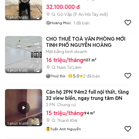
32.100.000 đ
Q. Gò Vấp
(
P. An Hội Tây
mới)
1 phút trước
19
1
đã bán
Hoàng Phúc
CHO THUÊ TOÀ VĂN PHÒNG MỚI
TINH PHỐ NGUYỄN HOÀNG
Mặt bằng kinh doanh
16 triệu/tháng
107 m²
Q. Nam Từ Liêm
1 phút trước
5
5.0
2
đã bán
Thuý Bùi
Căn hộ 2PN 94m2 full nội thất, tầng
32 view biển, ngay trung tâm ĐN
2 PN
Chung cư
15 triệu/tháng
94 m²
Q. Thanh Khê
1 phút trước
12
T
Tuấn Anh Nguyễn