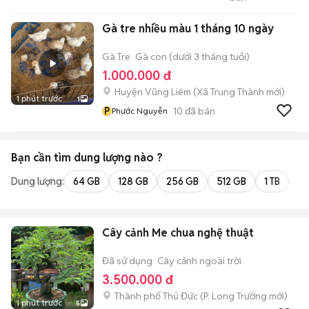
Hiếu
Gà tre nhiều màu 1 tháng 10 ngày
Gà Tre
Gà con (dưới 3 tháng tuổi)
1.000.000 đ
Huyện Vũng Liêm
(
Xã Trung Thành
mới)
1 phút trước
1
P
10
đã bán
Phước Nguyễn
Bạn cần tìm
dung lượng
nào ?
Dung lượng:
64 GB
128 GB
256 GB
512 GB
1 TB
2 
Cây cảnh Me chua nghệ thuật
Đã sử dụng
Cây cảnh ngoài trời
3.500.000 đ
Thành phố Thủ Đức
(
P. Long Trường
mới)
1 phút trước
5