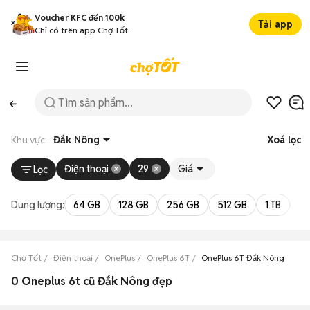
Voucher KFC đến 100k
Tải app
Chỉ có trên app Chợ Tốt
Khu vực:
Đắk Nông
Xoá lọc
Điện thoại
29
Giá
Lọc
Dung lượng:
64 GB
128 GB
256 GB
512 GB
1 TB
2 
Chợ Tốt
Điện thoại
OnePlus
OnePlus 6T
OnePlus 6T Đắk Nông
0 Oneplus 6t cũ Đắk Nông đẹp