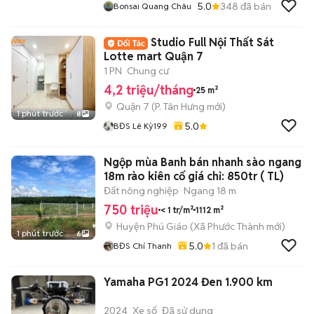
5.0
348
đã bán
Bonsai Quang Châu
Studio Full Nội Thất Sát
Lotte mart Quận 7
1 PN
Chung cư
4,2 triệu/tháng
25 m²
Quận 7
(
P. Tân Hưng
mới)
1 phút trước
8
5.0
BĐS Lê Kỳ199
Ngộp mùa Banh bán nhanh sào ngang
18m rào kiên cố giá chỉ: 850tr ( TL)
Đất nông nghiệp
Ngang 18 m
750 triệu
< 1 tr/m²
1112 m²
Huyện Phú Giáo
(
Xã Phước Thành
mới)
1 phút trước
6
5.0
1
đã bán
BĐS Chí Thanh
Yamaha PG1 2024 Đen 1.900 km
2024
Xe số
Đã sử dụng