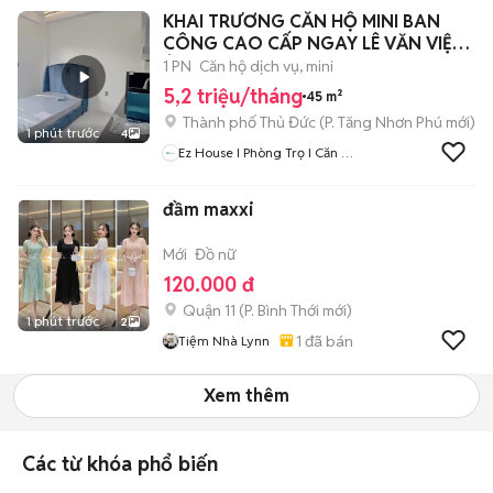
KHAI TRƯƠNG CĂN HỘ MINI BAN
CÔNG CAO CẤP NGAY LÊ VĂN VIỆT
Ở NGAY
1 PN
Căn hộ dịch vụ, mini
5,2 triệu/tháng
45 m²
Thành phố Thủ Đức
(
P. Tăng Nhơn Phú
mới)
1 phút trước
4
Ez House I Phòng Trọ I Căn Hộ
Sài Gòn
đầm maxxi
Mới
Đồ nữ
120.000 đ
Quận 11
(
P. Bình Thới
mới)
1 phút trước
2
1
đã bán
Tiệm Nhà Lynn
Xem thêm
Các từ khóa phổ biến