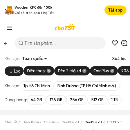
Voucher KFC đến 100k
Tải app
Chỉ có trên app Chợ Tốt
Khu vực:
Toàn quốc
Xoá lọc
Điện thoại
Đến 2 triệu đ
OnePlus
908
Lọc
Khu vực:
Tp Hồ Chí Minh
Bình Dương (TP Hồ Chí Minh mới)
Bà 
Dung lượng:
64 GB
128 GB
256 GB
512 GB
1 TB
2 
Chợ Tốt
Điện thoại
OnePlus
OnePlus 6T
OnePlus 6T giá dưới 2 triệu