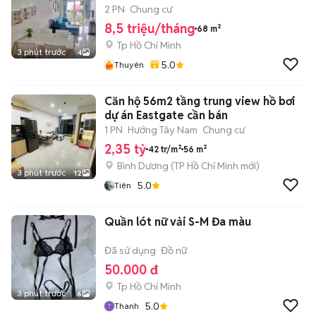
2 PN
Chung cư
8,5 triệu/tháng
68 m²
Tp Hồ Chí Minh
3 phút trước
4
5.0
Thuyên
Căn hộ 56m2 tầng trung view hồ bơi
dự án Eastgate cần bán
1 PN
Hướng Tây Nam
Chung cư
2,35 tỷ
42 tr/m²
56 m²
Bình Dương
(
TP Hồ Chí Minh
mới)
3 phút trước
12
5.0
Tiên
Quần lót nữ vải S-M Đa màu
Đã sử dụng
Đồ nữ
50.000 đ
Tp Hồ Chí Minh
3 phút trước
6
5.0
Thanh