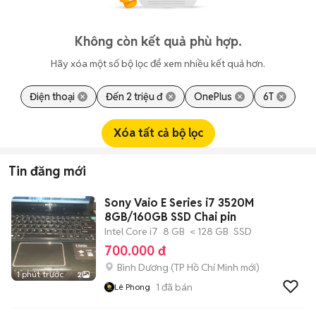
Không còn kết quả phù hợp.
Hãy xóa một số bộ lọc để xem nhiều kết quả hơn.
Điện thoại
Đến 2 triệu đ
OnePlus
6T
Xóa tất cả bộ lọc
Tin đăng mới
Sony Vaio E Series i7 3520M
8GB/160GB SSD Chai pin
Intel Core i7
8 GB
< 128 GB
SSD
700.000 đ
Bình Dương
(
TP Hồ Chí Minh
mới)
1 phút trước
2
1
đã bán
Lê Phong