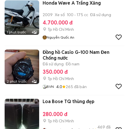
Honda Wave A Trắng Xăng
2009
Xe số
100 - 175 cc
Đã sử dụng
4.700.000 đ
Tp Hồ Chí Minh
1 phút trước
4
Nguyễn Quốc An
Đồng hồ Casio G-100 Nam Đen
Chống nước
Đã sử dụng
Đồ nam
350.000 đ
Tp Hồ Chí Minh
2 phút trước
4
4.0
265
đã bán
BVN
Loa Bose TQ thùng đẹp
280.000 đ
Tp Hồ Chí Minh
469
đã