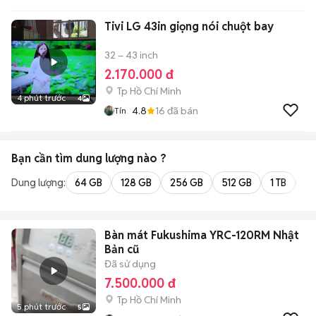
Tivi LG 43in giọng nói chuột bay
32 – 43 inch
2.170.000 đ
Tp Hồ Chí Minh
4 phút trước
4
4.8
16
đã bán
Tín
Bạn cần tìm
dung lượng
nào ?
Dung lượng:
64 GB
128 GB
256 GB
512 GB
1 TB
2 
Bàn mát Fukushima YRC-120RM Nhật
Bản cũ
Đã sử dụng
7.500.000 đ
Tp Hồ Chí Minh
5 phút trước
5