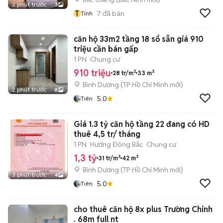
2 phút trước
3
T
7
đã bán
Tỉnh
căn hộ 33m2 tầng 18 sổ sẵn giá 910
triệu cần bán gấp
1 PN
Chung cư
910 triệu
28 tr/m²
33 m²
Bình Dương
(
TP Hồ Chí Minh
mới)
2 phút trước
8
5.0
Tiên
Giá 1.3 tỷ căn hộ tầng 22 đang có HD
thuê 4,5 tr/ tháng
1 PN
Hướng Đông Bắc
Chung cư
1,3 tỷ
31 tr/m²
42 m²
Bình Dương
(
TP Hồ Chí Minh
mới)
3 phút trước
4
5.0
Tiên
cho thuê căn hộ 8x plus Trường Chinh
. 68m full nt