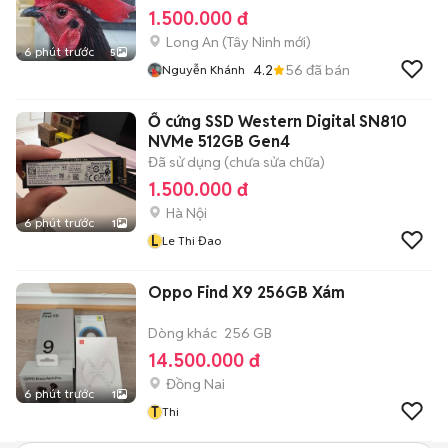
1.500.000 đ
Long An
(
Tây Ninh
mới)
6 phút trước
5
4.2
56
đã bán
Nguyễn Khánh
Ổ cứng SSD Western Digital SN810
NVMe 512GB Gen4
Đã sử dụng (chưa sửa chữa)
1.500.000 đ
Hà Nội
6 phút trước
1
L
Le Thi Đao
Oppo Find X9 256GB Xám
Dòng khác
256 GB
14.500.000 đ
Đồng Nai
6 phút trước
1
T
Thi