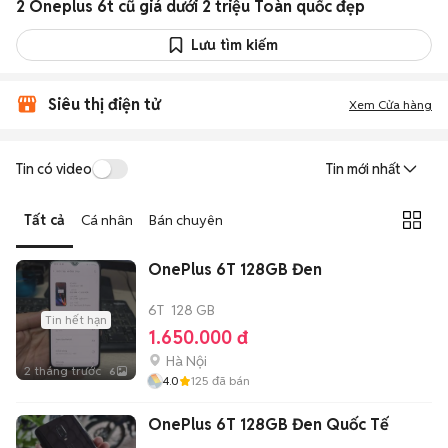
2 Oneplus 6t cũ giá dưới 2 triệu Toàn quốc đẹp
Lưu tìm kiếm
Siêu thị điện tử
Xem Cửa hàng
Tin có video
Tin mới nhất
Tất cả
Cá nhân
Bán chuyên
OnePlus 6T 128GB Đen
6T
128 GB
Tin hết hạn
1.650.000 đ
Hà Nội
2 tháng trước
6
4.0
125
đã bán
OnePlus 6T 128GB Đen Quốc Tế