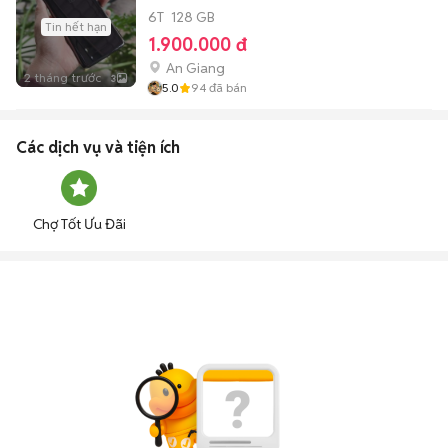
6T
128 GB
Tin hết hạn
1.900.000 đ
An Giang
2 tháng trước
3
5.0
94
đã bán
Các dịch vụ và tiện ích
Chợ Tốt Ưu Đãi