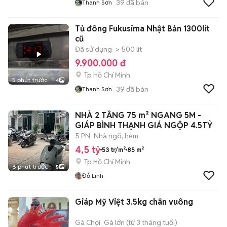
39
đã bán
Thanh Sơn
Tủ đông Fukusima Nhật Bản 1300lít
cũ
Đã sử dụng
> 500 lít
9.900.000 đ
Tp Hồ Chí Minh
5 phút trước
4
39
đã bán
Thanh Sơn
NHÀ 2 TẦNG 75 m² NGANG 5M -
GIÁP BÌNH THẠNH GIÁ NGỘP 4.5TỶ
5 PN
Nhà ngõ, hẻm
4,5 tỷ
53 tr/m²
85 m²
Tp Hồ Chí Minh
6 phút trước
5
Đỗ Linh
Giáp Mỹ Việt 3.5kg chân vuông
Gà Chọi
Gà lớn (từ 3 tháng tuổi)