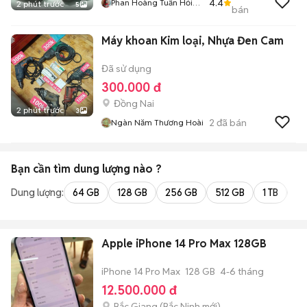
4.4
Phan Hoàng Tuấn Hỏi
2 phút trước
5
bán
Chơi Cho Vui Thì Bỏ
Qua Dùm
Máy khoan Kim loại, Nhựa Đen Cam
Đã sử dụng
300.000 đ
Đồng Nai
2 phút trước
3
2
đã bán
Ngàn Năm Thương Hoài
Bạn cần tìm
dung lượng
nào ?
Dung lượng:
64 GB
128 GB
256 GB
512 GB
1 TB
2 
Apple iPhone 14 Pro Max 128GB
iPhone 14 Pro Max
128 GB
4-6 tháng
12.500.000 đ
Bắc Giang
(
Bắc Ninh
mới)