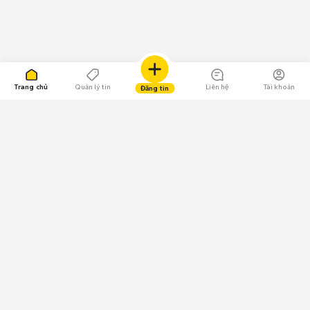
Trang chủ
Quản lý tin
Liên hệ
Tài khoản
Đăng tin
109.000 Bình chọn
Tải ứng dụng Chợ Tốt
Về Chợ Tốt
Quy chế sàn
Chính sách bảo mật
Giải quyết tranh chấp
CÔNG TY TNHH CHỢ TỐT - Người đại diện theo pháp luật:
Nguyễn Trọng Tấn; GPDKKD: 0312120782 do Sở KH & ĐT TP.HCM cấp ngày