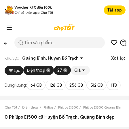
Voucher KFC đến 100k
Tải app
Chỉ có trên app Chợ Tốt
Khu vực:
Quảng Bình, Huyện Bố Trạch
Xoá lọc
Điện thoại
27
Giá
Lọc
Dung lượng:
64 GB
128 GB
256 GB
512 GB
1 TB
2 
Chợ Tốt
Điện thoại
Philips
Philips E1500
Philips E1500 Quảng Bình
0 Philips E1500 cũ Huyện Bố Trạch, Quảng Bình đẹp