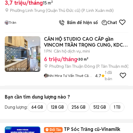
3,7 triệu/tháng
15 m²
Phường Linh Trung (Quận Thủ Đức cũ)
(
P. Linh Xuân
mới)
Bấm để hiện số
Chat
Trân
CĂN HỘ STUDIO CAO CẤP gần
VINCOM TRẦN TRỌNG CUNG, KDC
NAM LONG QUẬN 7
1 PN
Căn hộ dịch vụ, mini
6 triệu/tháng
30 m²
Phường Tân Thuận Đông
(
P. Tân Thuận
mới)
1 phút trước
5
1
đã
4.7
Nhi Mira Tư Vấn Thuê Căn
bán
Hộ
Bạn cần tìm
dung lượng
nào ?
Dung lượng:
64 GB
128 GB
256 GB
512 GB
1 TB
2 
TP Sóc Trăng cũ-Vinamilk