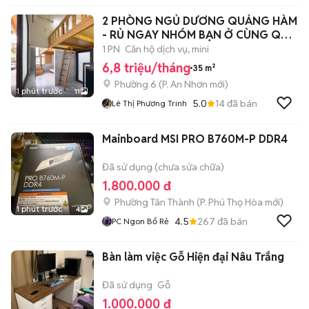
2 PHÒNG NGỦ DƯƠNG QUẢNG HÀM
- RỦ NGAY NHÓM BẠN Ở CÙNG QUÁ
HỜI 😘🔥🔥
1 PN
Căn hộ dịch vụ, mini
6,8 triệu/tháng
35 m²
Phường 6
(
P. An Nhơn
mới)
1 phút trước
11
5.0
14
đã bán
Lê Thị Phương Trinh
Mainboard MSI PRO B760M-P DDR4
Đã sử dụng (chưa sửa chữa)
1.800.000 đ
Phường Tân Thành
(
P. Phú Thọ Hòa
mới)
1 phút trước
4
4.5
267
đã bán
PC Ngon Bổ Rẻ
Bàn làm việc Gỗ Hiện đại Nâu Trắng
Đã sử dụng
Gỗ
1.000.000 đ