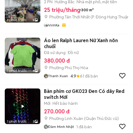
2 PN
Hướng Bắc
Nhà mặt phố, mặt tiền
25 triệu/tháng
300 m²
Phường Tân Thới Nhất
(
P. Đông Hưng Thuận
m
1 phút trước
5
VinhKa
Áo len Ralph Lauren Nữ Xanh nõn
chuối
Đã sử dụng
Đồ nữ
380.000 đ
Phường Phú Thọ Hòa
1 phút trước
4
4.9
61
đã bán
Thanh Xuan
Bàn phím cơ GK023 Đen Có dây Red
switch Mới
Mới
Hết bảo hành
270.000 đ
Phường Linh Xuân (Quận Thủ Đức cũ)
1 phút trước
3
1
đã bán
Đàm Minh Nhật