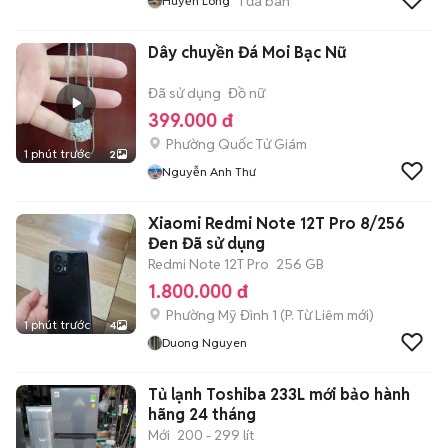
1
đã bán
Huyền Long
Dây chuyền Đá Moi Bạc Nữ
Đã sử dụng
Đồ nữ
399.000 đ
Phường Quốc Tử Giám
1 phút trước
2
Nguyễn Anh Thư
Xiaomi Redmi Note 12T Pro 8/256
Đen Đã sử dụng
Redmi Note 12T Pro
256 GB
1.800.000 đ
Phường Mỹ Đình 1
(
P. Từ Liêm
mới)
1 phút trước
4
Duong Nguyen
Tủ lạnh Toshiba 233L mới bảo hành
hãng 24 tháng
Mới
200 - 299 lít