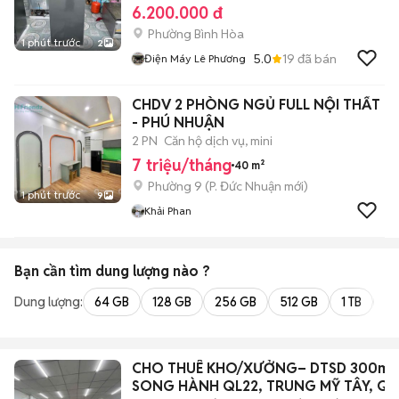
6.200.000 đ
Phường Bình Hòa
1 phút trước
2
5.0
19
đã bán
Điện Máy Lê Phương
CHDV 2 PHÒNG NGỦ FULL NỘI THẤT
- PHÚ NHUẬN
2 PN
Căn hộ dịch vụ, mini
7 triệu/tháng
40 m²
Phường 9
(
P. Đức Nhuận
mới)
1 phút trước
9
Khải Phan
Bạn cần tìm
dung lượng
nào ?
Dung lượng:
64 GB
128 GB
256 GB
512 GB
1 TB
2 
CHO THUÊ KHO/XƯỞNG– DTSD 300m2
SONG HÀNH QL22, TRUNG MỸ TÂY, Q1