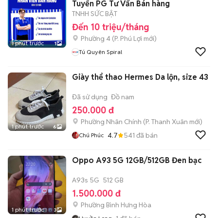
Tuyển PG Tư Vấn Bán hàng
TNHH SỨC BẬT
Đến 10 triệu/tháng
Phường 4
(
P. Phú Lợi
mới)
1 phút trước
1
Tú Quyên Spiral
Giày thể thao Hermes Da lộn, size 43
Đã sử dụng
Đồ nam
250.000 đ
Phường Nhân Chính
(
P. Thanh Xuân
mới)
1 phút trước
6
4.7
541
đã bán
Chú Phúc
Oppo A93 5G 12GB/512GB Đen bạc
A93s 5G
512 GB
1.500.000 đ
Phường Bình Hưng Hòa
1 phút trước
3