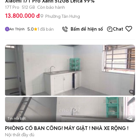
Xiaomi 17T Pro Xanh 512GB Leica 99%
17T Pro
512 GB
Còn bảo hành
13.800.000 đ
Phường Tân Hưng
5.0
1
đã bán
Bấm để hiện số
Chat
An Thịnh
Tin nổi bật
4
PHÒNG CÓ BAN CÔNG! MÁY GIẶT ! NHÀ XE RỘNG !
Nội thất đầy đủ