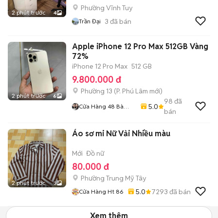
Phường Vĩnh Tuy
2 phút trước
4
3
đã bán
Trần Đại
Apple iPhone 12 Pro Max 512GB Vàng
72%
iPhone 12 Pro Max
512 GB
9.800.000 đ
Phường 13
(
P. Phú Lâm
mới)
2 phút trước
6
98
đã
5.0
Cửa Hàng 48 Bà
bán
Hom
Áo sơ mi Nữ Vải Nhiều màu
Mới
Đồ nữ
80.000 đ
Phường Trung Mỹ Tây
2 phút trước
3
5.0
7293
đã bán
Cửa Hàng Ht 86
Xem thêm