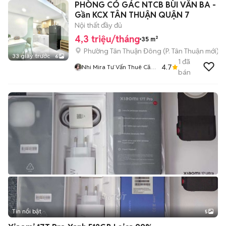
PHÒNG CÓ GÁC NTCB BÙI VĂN BA -
Gần KCX TÂN THUẬN QUẬN 7
Nội thất đầy đủ
4,3 triệu/tháng
35 m²
Phường Tân Thuận Đông
(
P. Tân Thuận
mới)
33 giây trước
6
1
đã
4.7
Nhi Mira Tư Vấn Thuê Căn
bán
Hộ
Tin nổi bật
5