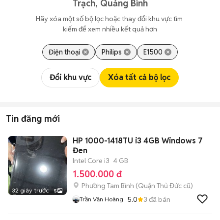
Trạch, Quảng Bình
Hãy xóa một số bộ lọc hoặc thay đổi khu vực tìm 
kiếm để xem nhiều kết quả hơn
Điện thoại
Philips
E1500
Đổi khu vực
Xóa tất cả bộ lọc
Tin đăng mới
HP 1000-1418TU i3 4GB Windows 7
Đen
Intel Core i3
4 GB
1.500.000 đ
Phường Tam Bình (Quận Thủ Đức cũ)
32 giây trước
5
5.0
3
đã bán
Trần Văn Hoàng