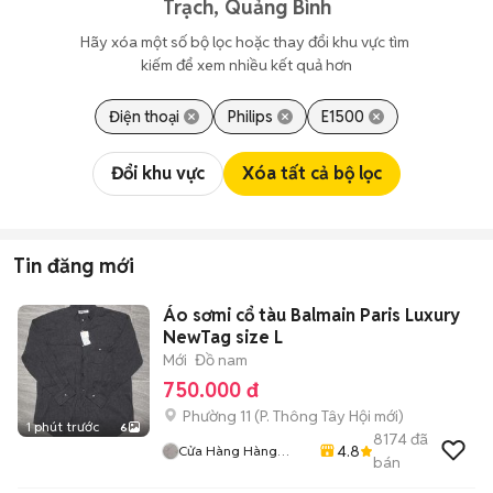
Trạch, Quảng Bình
Hãy xóa một số bộ lọc hoặc thay đổi khu vực tìm 
kiếm để xem nhiều kết quả hơn
Điện thoại
Philips
E1500
Đổi khu vực
Xóa tất cả bộ lọc
Tin đăng mới
Áo sơmi cổ tàu Balmain Paris Luxury
NewTag size L
Mới
Đồ nam
750.000 đ
Phường 11
(
P. Thông Tây Hội
mới)
1 phút trước
6
8174
đã
4.8
Cửa Hàng Hàng
bán
2handsgood