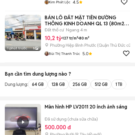
4.5
Kim Phát Lộc
BÁN LÔ ĐẤT MẶT TIỀN ĐƯỜNG
THÔNG KINH DOANH QL 13 (80m2
xây cao 5t)
Đất thổ cư
Ngang 4 m
10,2 tỷ
127 tr/m²
80 m²
Phường Hiệp Bình Phước (Quận Thủ Đức cũ)
1 phút trước
5
5.0
Bùi Thị Thanh Trúc
Bạn cần tìm
dung lượng
nào ?
Dung lượng:
64 GB
128 GB
256 GB
512 GB
1 TB
2 
Màn hình HP LV2011 20 inch ảnh sáng
Đã sử dụng (chưa sửa chữa)
500.000 đ
Phường Bưởi
(
P. Tây Hồ
mới)