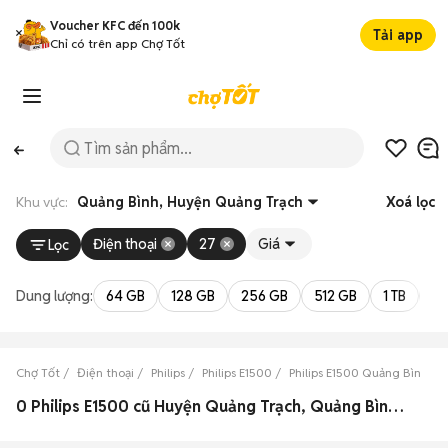
Voucher KFC đến 100k
Tải app
Chỉ có trên app Chợ Tốt
Khu vực:
Quảng Bình, Huyện Quảng Trạch
Xoá lọc
Điện thoại
27
Giá
Lọc
Dung lượng:
64 GB
128 GB
256 GB
512 GB
1 TB
2 
Chợ Tốt
Điện thoại
Philips
Philips E1500
Philips E1500 Quảng Bình
0 Philips E1500 cũ Huyện Quảng Trạch, Quảng Bình đẹp