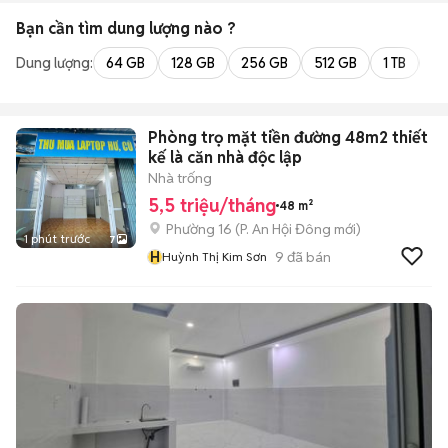
Bạn cần tìm
dung lượng
nào ?
Dung lượng:
64 GB
128 GB
256 GB
512 GB
1 TB
2 
Phòng trọ mặt tiền đường 48m2 thiết
kế là căn nhà độc lập
Nhà trống
5,5 triệu/tháng
48 m²
Phường 16
(
P. An Hội Đông
mới)
1 phút trước
7
H
9
đã bán
Huỳnh Thị Kim Sơn