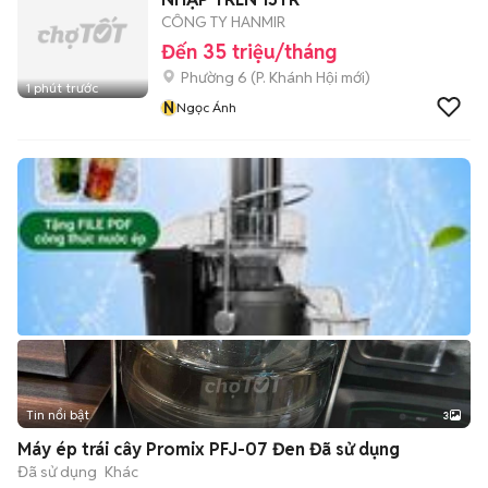
CÔNG TY HANMIR
Đến 35 triệu/tháng
Phường 6
(
P. Khánh Hội
mới)
1 phút trước
N
Ngọc Ánh
Tin nổi bật
3
Máy ép trái cây Promix PFJ-07 Đen Đã sử dụng
Đã sử dụng
Khác