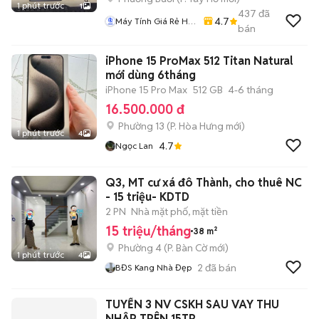
1 phút trước
1
437
đã
4.7
Máy Tính Giá Rẻ Hà
bán
Nôi
iPhone 15 ProMax 512 Titan Natural
mới dùng 6tháng
iPhone 15 Pro Max
512 GB
4-6 tháng
16.500.000 đ
Phường 13
(
P. Hòa Hưng
mới)
1 phút trước
4
4.7
Ngọc Lan
Q3, MT cư xá đô Thành, cho thuê NC
- 15 triệu- KDTD
2 PN
Nhà mặt phố, mặt tiền
15 triệu/tháng
38 m²
Phường 4
(
P. Bàn Cờ
mới)
1 phút trước
4
2
đã bán
BĐS Kang Nhà Đẹp
TUYỂN 3 NV CSKH SAU VAY THU
NHẬP TRÊN 15TR