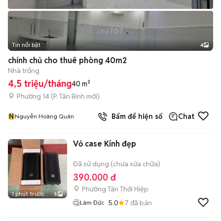
Tin nổi bật
4
chính chủ cho thuê phòng 40m2
Nhà trống
4,5 triệu/tháng
40 m²
Phường 14
(
P. Tân Bình
mới)
N
Bấm để hiện số
Chat
Nguyễn Hoàng Quân
Vỏ case Kính đẹp
Đã sử dụng (chưa sửa chữa)
390.000 đ
Phường Tân Thới Hiệp
1 phút trước
5
5.0
7
đã bán
Lâm Đức