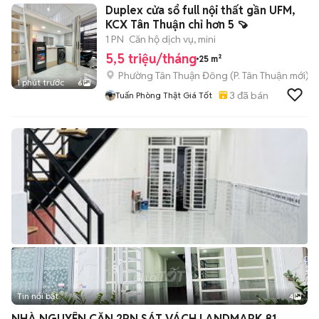
Duplex cửa sổ full nội thất gần UFM,
KCX Tân Thuận chỉ hơn 5 🍠
1 PN
Căn hộ dịch vụ, mini
5,5 triệu/tháng
25 m²
Phường Tân Thuận Đông
(
P. Tân Thuận
mới)
1 phút trước
6
3
đã bán
Tuấn Phòng Thật Giá Tốt
Tin nổi bật
4
NHÀ NGUYÊN CĂN 2PN SÁT VÁCH LANDMARK 81