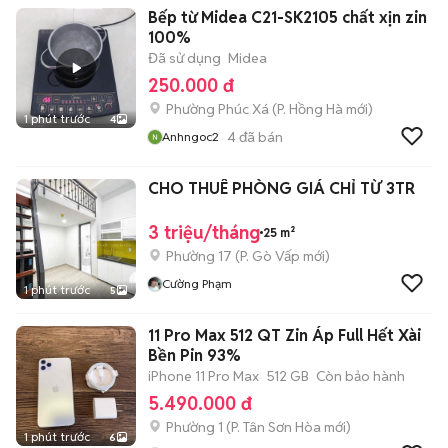
Bếp từ Midea C21-SK2105 chất xịn zin
100%
Đã sử dụng
Midea
250.000 đ
Phường Phúc Xá
(
P. Hồng Hà
mới)
1 phút trước
4
4
đã bán
Anhngoc2
CHO THUÊ PHÒNG GIÁ CHỈ TỪ 3TR
3 triệu/tháng
25 m²
Phường 17
(
P. Gò Vấp
mới)
Cường Phạm
1 phút trước
5
11 Pro Max 512 QT Zin Áp Full Hết Xài
Bền Pin 93%
iPhone 11 Pro Max
512 GB
Còn bảo hành
5.490.000 đ
Phường 1
(
P. Tân Sơn Hòa
mới)
1 phút trước
6