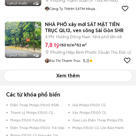
Phường Thạnh Xuân
(
P. Thới An
mới)
1 phút trước
6
Công Ty TNHH SXTM Nhựa
Tốt
NHÀ PHỐ xây mới SÁT MẶT TIỀN
TRỤC QL13, ven sông Sài Gòn SHR
4 PN
Hướng Đông Nam
Nhà phố liền kề
7,8 tỷ
150 tr/m²
52 m²
Phường Hiệp Bình Phước (Quận Thủ Đức cũ)
1 phút trước
9
5.0
Bùi Thị Thanh Trúc
Xem thêm
Các từ khóa phổ biến
Điện Thoại Philips E1500 8GB Vàng
Giá Philips E1500 Cũ
Thanh Lý Philips E1500 Cũ
Xác Philips E1500 Cũ
Philips E1500 Full Box
Giao Lưu Điện Thoại Philips E1500
Điện Thoại Philips E1500 Trả Góp
Philips E1500 Cũ Còn Bảo Hành
Philips E1500 Cũ Nguyên Zin