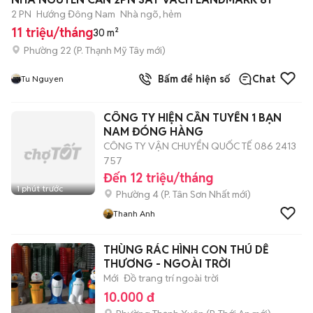
2 PN
Hướng Đông Nam
Nhà ngõ, hẻm
11 triệu/tháng
30 m²
Phường 22
(
P. Thạnh Mỹ Tây
mới)
Bấm để hiện số
Chat
Tu Nguyen
CÔNG TY HIỆN CẦN TUYỂN 1 BẠN
NAM ĐÓNG HÀNG
CÔNG TY VẬN CHUYỂN QUỐC TẾ 086 2413
757
Đến 12 triệu/tháng
1 phút trước
Phường 4
(
P. Tân Sơn Nhất
mới)
Thanh Anh
THÙNG RÁC HÌNH CON THÚ DỄ
THƯƠNG - NGOÀI TRỜI
Mới
Đồ trang trí ngoài trời
10.000 đ