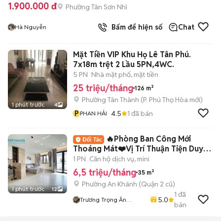
1.900.000 đ
Phường Tân Sơn Nhì
Bấm để hiện số
Chat
Hà Nguyễn
Mặt Tiền VIP Khu Họ Lê Tân Phú.
7x18m trệt 2 Lầu 5PN,4WC.
5 PN
Nhà mặt phố, mặt tiền
25 triệu/tháng
126 m²
Phường Tân Thành
(
P. Phú Thọ Hòa
mới)
1 phút trước
4
P
4.5
1
đã bán
PHAN HẢI
🔥Phòng Ban Công Mới
Thoáng Mát❤️Vị Trí Thuận Tiện Duy
Chuyển
1 PN
Căn hộ dịch vụ, mini
6,5 triệu/tháng
35 m²
Phường An Khánh (Quận 2 cũ)
1 phút trước
12
1
đã
5.0
Trương Trọng Ân
bán
Hifriendz