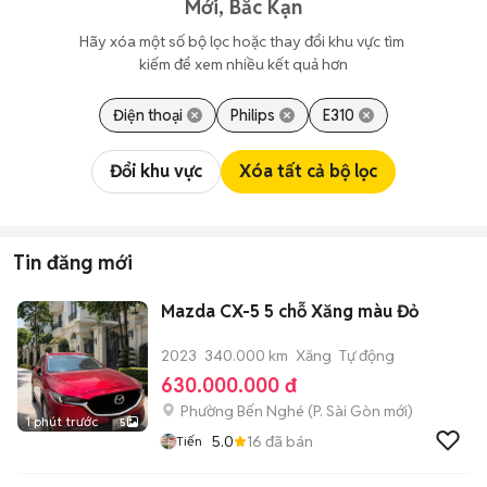
Mới, Bắc Kạn
Hãy xóa một số bộ lọc hoặc thay đổi khu vực tìm 
kiếm để xem nhiều kết quả hơn
Điện thoại
Philips
E310
Đổi khu vực
Xóa tất cả bộ lọc
Tin đăng mới
Mazda CX-5 5 chỗ Xăng màu Đỏ
2023
340.000 km
Xăng
Tự động
630.000.000 đ
Phường Bến Nghé
(
P. Sài Gòn
mới)
1 phút trước
5
5.0
16
đã bán
Tiến