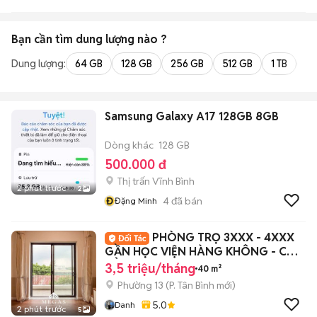
Bạn cần tìm
dung lượng
nào ?
Dung lượng:
64 GB
128 GB
256 GB
512 GB
1 TB
2 
Samsung Galaxy A17 128GB 8GB
Dòng khác
128 GB
500.000 đ
Thị trấn Vĩnh Bình
2 phút trước
2
Đ
4
đã bán
Đặng Minh
PHÒNG TRỌ 3XXX - 4XXX
GẦN HỌC VIỆN HÀNG KHÔNG - CAO
ĐẲNG Y PNT
3,5 triệu/tháng
40 m²
Phường 13
(
P. Tân Bình
mới)
5.0
Danh
2 phút trước
5