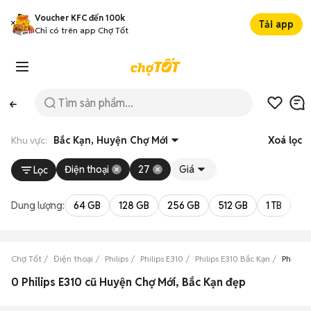
Voucher KFC đến 100k
Tải app
Chỉ có trên app Chợ Tốt
Khu vực:
Bắc Kạn, Huyện Chợ Mới
Xoá lọc
Điện thoại
27
Giá
Lọc
Dung lượng:
64 GB
128 GB
256 GB
512 GB
1 TB
2 
Chợ Tốt
Điện thoại
Philips
Philips E310
Philips E310 Bắc Kạn
Philips
0 Philips E310 cũ Huyện Chợ Mới, Bắc Kạn đẹp