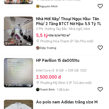
1 phút trước
1
N
Nguyen Minh
Nhà Mới Xây/ Thoại Ngọc Hầu- Tân
Phú/ 2 Tầng BTCT Nở Hậu: 5.5 Tỷ TL
2 PN
Hướng Tây Bắc
Nhà ngõ, hẻm
5,5 tỷ
106 tr/m²
52 m²
Phường Hòa Thạnh
(
P. Tân Phú
mới)
2 phút trước
8
Điệp Trương
HP Pavilion 15 da0051tu
Intel Core i3
8 GB
< 128 GB
SSD
2.500.000 đ
Phường Mỹ Đình 2
(
P. Từ Liêm
mới)
2 phút trước
5
1
đã bán
Thanh Bình
Áo polo nam Adidas trắng size M