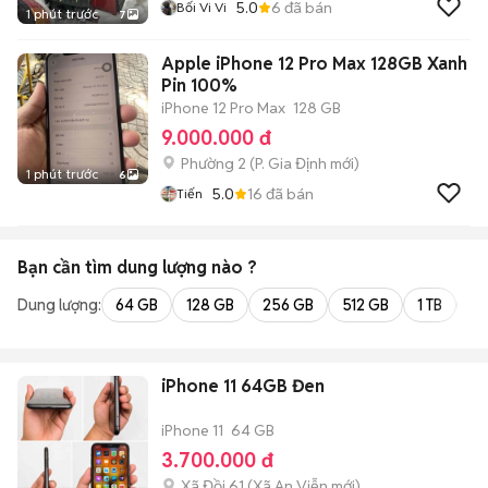
5.0
6
đã bán
Bối Vi Vi
1 phút trước
7
Apple iPhone 12 Pro Max 128GB Xanh
Pin 100%
iPhone 12 Pro Max
128 GB
9.000.000 đ
Phường 2
(
P. Gia Định
mới)
1 phút trước
6
5.0
16
đã bán
Tiến
Bạn cần tìm
dung lượng
nào ?
Dung lượng:
64 GB
128 GB
256 GB
512 GB
1 TB
2 
iPhone 11 64GB Đen
iPhone 11
64 GB
3.700.000 đ
Xã Đồi 61
(
Xã An Viễn
mới)