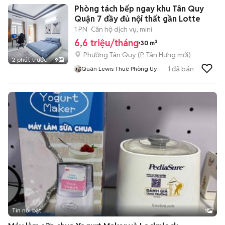
Phòng tách bếp ngay khu Tân Quy
Quận 7 đầy đủ nội thất gần Lotte
1 PN
Căn hộ dịch vụ, mini
6,6 triệu/tháng
30 m²
Phường Tân Quy
(
P. Tân Hưng
mới)
2 phút trước
9
1
đã bán
Quân Lewis Thuê Phòng Uy
Tín
Tin nổi bật
1