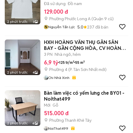
Đã sử dụng
Đồ nam
129.000 đ
Phường Phước Long A (Quận 9 cũ)
2 phút trước
3
N
5.0
237
đã bán
Nguyễn Tấn Lực
HXH HOÀNG VĂN THỤ GẦN SÂN
BAY - GẦN CỘNG HÒA, CV HOÀNG
VĂN THỤ.
3 PN
Nhà ngõ, hẻm
6,9 tỷ
125 tr/m²
55 m²
Phường 4
(
P. Tân Sơn Nhất
mới)
2 phút trước
4
Chi Nhà Xinh
Bàn làm việc có yếm lưng che BY01 -
Noithat499
Mới
Gỗ
515.000 đ
Phường Thanh Khê Tây
2 phút trước
6
NoiThat499