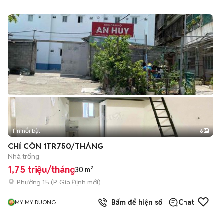
Tin nổi bật
6
+
2
CHỈ CÒN 1TR750/THÁNG
Nhà trống
1,75 triệu/tháng
30 m²
Phường 15
(
P. Gia Định
mới)
Bấm để hiện số
Chat
MY MY DUONG