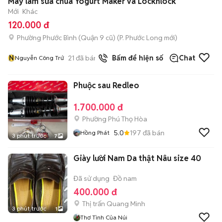
Máy làm sữa chua Yogurt Maker và Locknlock
Mới
Khác
120.000 đ
Phường Phước Bình (Quận 9 cũ)
(
P. Phước Long
mới)
N
21
đã bán
Bấm để hiện số
Chat
Nguyễn Công Trứ
Phuộc sau Redleo
1.700.000 đ
Phường Phú Thọ Hòa
5.0
197
đã bán
Hồng Phát
3 phút trước
7
Giày lười Nam Da thật Nâu size 40
Đã sử dụng
Đồ nam
400.000 đ
Thị trấn Quang Minh
3 phút trước
1
Thơ Tình Của Núi