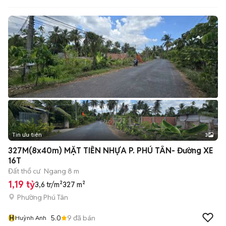
Tin ưu tiên
3
327M(8x40m) MẶT TIỀN NHỰA P. PHÚ TÂN- Đường XE
16T
Đất thổ cư
Ngang 8 m
1,19 tỷ
3,6 tr/m²
327 m²
Phường Phú Tân
H
5.0
9
đã bán
Huỳnh Anh