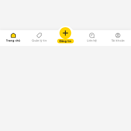
Trang chủ
Quản lý tin
Liên hệ
Tài khoản
Đăng tin
109.000 Bình chọn
Tải ứng dụng Chợ Tốt
Về Chợ Tốt
Quy chế sàn
Chính sách bảo mật
Giải quyết tranh chấp
CÔNG TY TNHH CHỢ TỐT - Người đại diện theo pháp luật: