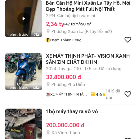
Bán Căn Hộ Mini Xuân La Tây Hồ, Mới
Đẹp Thoáng Mát Full Nội Thất
2 PN
Căn hộ dịch vụ, mini
2,36 tỷ
47 tr/m²
50 m²
Phường Xuân La
(
P. Tây Hồ
mới)
1 phút trước
7
P
Phạm Thành Công
XE MÁY THỊNH PHÁT- VISION XANH
SẦN ZIN CHẤT DKI HN
2024
Tay ga
100 - 175 cc
Đã sử dụng
32.800.000 đ
Phường Phú Diễn
1 phút trước
12
1416
đã
4.6
XE MÁY THỊNH PHÁT
bán
XE LƯỚT GIÁ RẺ
1 bộ máy thay ra vô vỏ
200.000.000 đ
Xã Vĩnh Thành