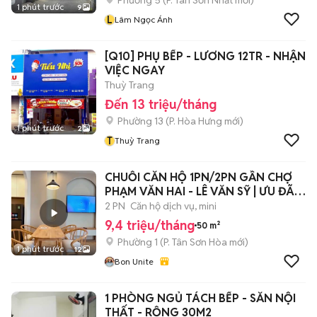
Phường 5
(
P. Tân Sơn Nhất
mới)
1 phút trước
9
L
Lâm Ngọc Ánh
[Q10] PHỤ BẾP - LƯƠNG 12TR - NHẬN
VIỆC NGAY
Thuỳ Trang
Đến 13 triệu/tháng
Phường 13
(
P. Hòa Hưng
mới)
1 phút trước
2
T
Thuỳ Trang
CHUỖI CĂN HỘ 1PN/2PN GẦN CHỢ
PHẠM VĂN HAI - LÊ VĂN SỸ | ƯU ĐÃI
MẠNH T8
2 PN
Căn hộ dịch vụ, mini
9,4 triệu/tháng
50 m²
Phường 1
(
P. Tân Sơn Hòa
mới)
1 phút trước
12
Bon Unite
1 PHÒNG NGỦ TÁCH BẾP - SẴN NỘI
THẤT - RỘNG 30M2