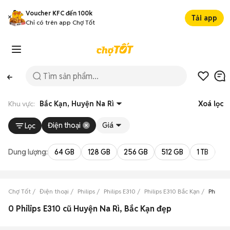
Voucher KFC đến 100k
Tải app
Chỉ có trên app Chợ Tốt
Khu vực:
Bắc Kạn, Huyện Na Rì
Xoá lọc
Điện thoại
Giá
Lọc
Dung lượng:
64 GB
128 GB
256 GB
512 GB
1 TB
2 
Chợ Tốt
Điện thoại
Philips
Philips E310
Philips E310 Bắc Kạn
Philips
0 Philips E310 cũ Huyện Na Rì, Bắc Kạn đẹp