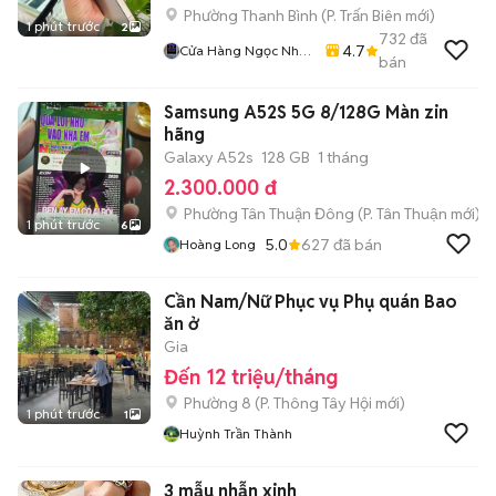
Phường Thanh Bình
(
P. Trấn Biên
mới)
1 phút trước
2
732
đã
4.7
Cửa Hàng Ngọc Nhân
bán
Smartphone
Samsung A52S 5G 8/128G Màn zin
hãng
Galaxy A52s
128 GB
1 tháng
2.300.000 đ
Phường Tân Thuận Đông
(
P. Tân Thuận
mới)
1 phút trước
6
5.0
627
đã bán
Hoàng Long
Cần Nam/Nữ Phục vụ Phụ quán Bao
ăn ở
Gia
Đến 12 triệu/tháng
Phường 8
(
P. Thông Tây Hội
mới)
1 phút trước
1
Huỳnh Trần Thành
3 mẫu nhẫn xinh