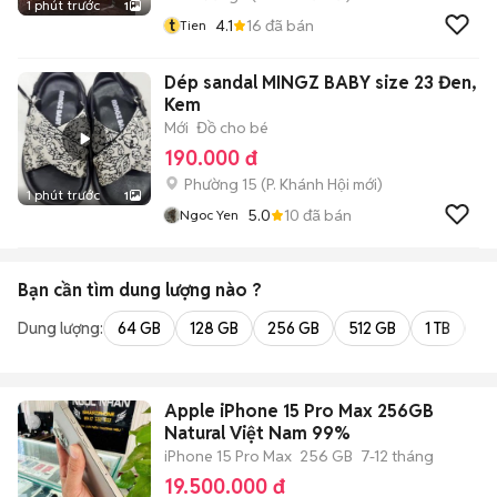
1 phút trước
1
t
4.1
16
đã bán
Tien
Dép sandal MINGZ BABY size 23 Đen,
Kem
Mới
Đồ cho bé
190.000 đ
Phường 15
(
P. Khánh Hội
mới)
1 phút trước
1
5.0
10
đã bán
Ngoc Yen
Bạn cần tìm
dung lượng
nào ?
Dung lượng:
64 GB
128 GB
256 GB
512 GB
1 TB
2 
Apple iPhone 15 Pro Max 256GB
Natural Việt Nam 99%
iPhone 15 Pro Max
256 GB
7-12 tháng
19.500.000 đ