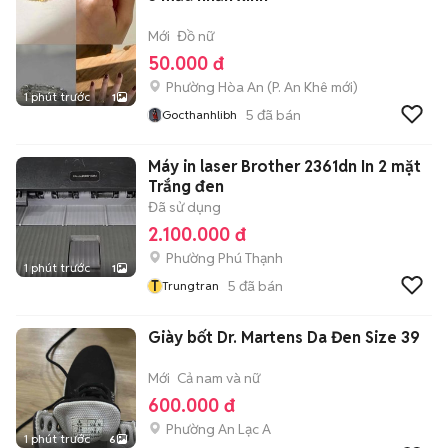
Mới
Đồ nữ
50.000 đ
Phường Hòa An
(
P. An Khê
mới)
1 phút trước
1
5
đã bán
Gocthanhlibh
Máy in laser Brother 2361dn In 2 mặt
Trắng đen
Đã sử dụng
2.100.000 đ
Phường Phú Thạnh
1 phút trước
1
T
5
đã bán
Trungtran
Giày bốt Dr. Martens Da Đen Size 39
Mới
Cả nam và nữ
600.000 đ
Phường An Lạc A
1 phút trước
6