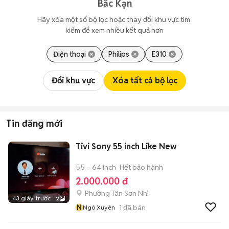
Bắc Kạn
Hãy xóa một số bộ lọc hoặc thay đổi khu vực tìm 
kiếm để xem nhiều kết quả hơn
Điện thoại
Philips
E310
Đổi khu vực
Xóa tất cả bộ lọc
Tin đăng mới
Tivi Sony 55 inch Like New
55 – 64 inch
Hết bảo hành
2.000.000 đ
Phường Tân Sơn Nhì
43 giây trước
2
N
1
đã bán
Ngô Xuyên