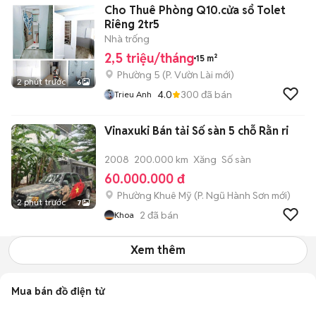
Cho Thuê Phòng Q10.cửa sổ Tolet
Riêng 2tr5
Nhà trống
2,5 triệu/tháng
15 m²
Phường 5
(
P. Vườn Lài
mới)
2 phút trước
6
4.0
300
đã bán
Trieu Anh
Vinaxuki Bán tải Số sàn 5 chỗ Rằn ri
2008
200.000 km
Xăng
Số sàn
60.000.000 đ
Phường Khuê Mỹ
(
P. Ngũ Hành Sơn
mới)
2 phút trước
7
2
đã bán
Khoa
Xem thêm
Mua bán đồ điện tử