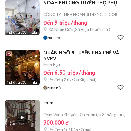
NOAH BEDDING TUYỂN THỢ PHỤ
CÔNG TY TNHH NOAH BEDDING DECOR
Đến 9 triệu/tháng
Xã Nhơn Đức
(
Xã Hiệp Phước
mới)
1 phút trước
2
Ngoc Vo
QUÁN NGÕ 8 TUYỂN PHA CHẾ VÀ
NVPV
Minh Hậu
Đến 6,50 triệu/tháng
Phường 2
(
P. Cầu Kiệu
mới)
1 phút trước
1
Minh Hậu
chim
Chim Vành Khuyên
Chim lớn (từ 3 tháng tuổi)
900.000 đ
Phường 1
(
P. Bàn Cờ
mới)