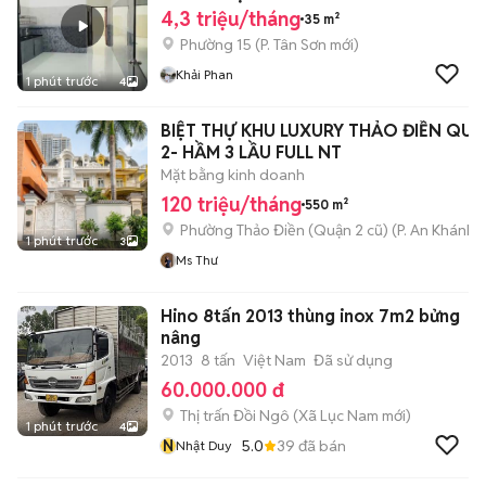
4,3 triệu/tháng
35 m²
Phường 15
(
P. Tân Sơn
mới)
Khải Phan
1 phút trước
4
BIỆT THỰ KHU LUXURY THẢO ĐIỀN QU
2- HẦM 3 LẦU FULL NT
Mặt bằng kinh doanh
120 triệu/tháng
550 m²
Phường Thảo Điền (Quận 2 cũ)
(
P. An Khánh
m
1 phút trước
3
Ms Thư
Hino 8tấn 2013 thùng inox 7m2 bửng
nâng
2013
8 tấn
Việt Nam
Đã sử dụng
60.000.000 đ
Thị trấn Đồi Ngô
(
Xã Lục Nam
mới)
1 phút trước
4
N
5.0
39
đã bán
Nhật Duy