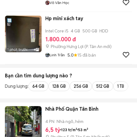
Võ Văn Học
Hp mini xách tay
Intel Core i5
4 GB
500 GB
HDD
1.800.000 đ
Phường Hưng Lợi
(
P. Tân An
mới)
1 phút trước
4
5.0
15
đã bán
Linh Trần
Bạn cần tìm
dung lượng
nào ?
Dung lượng:
64 GB
128 GB
256 GB
512 GB
1 TB
2 
Nhà Phố Quận Tân Bình
4 PN
Nhà ngõ, hẻm
6,5 tỷ
123 tr/m²
53 m²