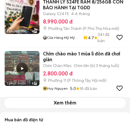
THANH LÝ S24FE RAM 8/256GB CÒN
BẢO HÀNH TẠI TGDD
Galaxy S24 FE
4-6 tháng
8.990.000 đ
Phường Tân Thành
(
P. Phú Thọ Hòa
mới)
1 phút trước
4
341
đã
4.7
Cửa Hàng Mỹ Mỹ
bán
Store
Chim chào mào 1 mùa lì đòn đã chơi
giàn
Chim Chào Mào
Chim lớn (từ 3 tháng tuổi)
2.800.000 đ
Phường 11
(
P. Thông Tây Hội
mới)
1 phút trước
5
H
5.0
18
đã bán
Huy Nguyen
Xem thêm
Mua bán đồ điện tử