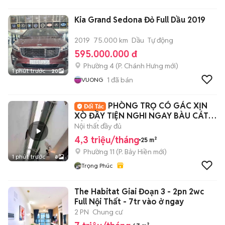
Kia Grand Sedona Đỏ Full Dầu 2019
2019
75.000 km
Dầu
Tự động
595.000.000 đ
Phường 4
(
P. Chánh Hưng
mới)
1 phút trước
20
1
đã bán
VUONG
PHÒNG TRỌ CÓ GÁC XỊN
XÒ ĐẦY TIỆN NGHI NGAY BÀU CÁT -
TÂN BÌNH
Nội thất đầy đủ
4,3 triệu/tháng
25 m²
Phường 11
(
P. Bảy Hiền
mới)
1 phút trước
8
Trọng Phúc
The Habitat Giai Đoạn 3 - 2pn 2wc
Full Nội Thất - 7tr vào ở ngay
2 PN
Chung cư