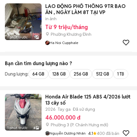
LAO ĐỘNG PHỔ THÔNG 9TR BAO
ĂN , NGÀY LÀM 8T TẠI VP
in ảnh
Từ 9 triệu/tháng
Phường Khương Đình
1 phút trước
1
Ha Noi Cupphale
Bạn cần tìm
dung lượng
nào ?
Dung lượng:
64 GB
128 GB
256 GB
512 GB
1 TB
2 
Honda Air Blade 125 ABS 4/2026 lướt
13 cây số
2026
Tay ga
Đã sử dụng
46.000.000 đ
Phường 3
(
P. Chánh Hưng
mới)
1 phút trước
8
4.1
400
đã bán
Nguyễn Dương Nhân