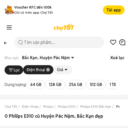
Voucher KFC đến 100k
Tải app
Chỉ có trên app Chợ Tốt
Khu vực:
Bắc Kạn, Huyện Pác Nặm
Xoá lọc
Điện thoại
Giá
Lọc
Dung lượng:
64 GB
128 GB
256 GB
512 GB
1 TB
2 
Chợ Tốt
Điện thoại
Philips
Philips E310
Philips E310 Bắc Kạn
Philips
0 Philips E310 cũ Huyện Pác Nặm, Bắc Kạn đẹp