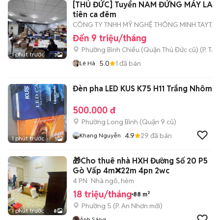
[THỦ ĐỨC] Tuyển NAM ĐỨNG MÁY LASE
tiên ca đêm
CÔNG TY TNHH MỸ NGHỆ THÔNG MINH TAYTA
Đến 9 triệu/tháng
Phường Bình Chiểu (Quận Thủ Đức cũ)
(
P. Ta
1 phút trước
3
5.0
1
đã bán
Lê Hà
Đèn pha LED KUS K75 H11 Trắng Nhôm
500.000 đ
Phường Long Bình (Quận 9 cũ)
4.9
29
đã bán
Khang Nguyễn
1 phút trước
1
🎁Cho thuê nhà HXH Đường Số 20 P5
Gò Vấp 4m❌22m 4pn 2wc
4 PN
Nhà ngõ, hẻm
18 triệu/tháng
88 m²
Phường 5
(
P. An Nhơn
mới)
1 phút trước
8
Ánh Sáng