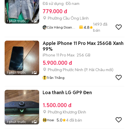
Đã sử dụng
Đồ nam
779.000 đ
Phường Cầu Ông Lãnh
1 phút trước
6
1493
đã
4.8
Cửa Hàng Doan
bán
Vu
Apple iPhone 11 Pro Max 256GB Xanh
99%
iPhone 11 Pro Max
256 GB
5.900.000 đ
Phường Phước Ninh
(
P. Hải Châu
mới)
1 phút trước
2
T
Trần Thắng
Loa thanh LG GP9 Đen
1.500.000 đ
Phường Khương Đình
H
5.0
4
đã bán
Hoai
1 phút trước
2