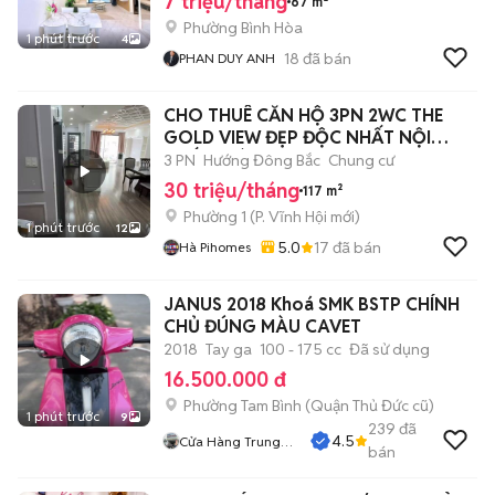
7 triệu/tháng
67 m²
Phường Bình Hòa
1 phút trước
4
18
đã bán
PHAN DUY ANH
CHO THUÊ CĂN HỘ 3PN 2WC THE
GOLD VIEW ĐẸP ĐỘC NHẤT NỘI
THẤT Y HÌNH
3 PN
Hướng Đông Bắc
Chung cư
30 triệu/tháng
117 m²
Phường 1
(
P. Vĩnh Hội
mới)
1 phút trước
12
5.0
17
đã bán
Hà Pihomes
JANUS 2018 Khoá SMK BSTP CHÍNH
CHỦ ĐÚNG MÀU CAVET
2018
Tay ga
100 - 175 cc
Đã sử dụng
16.500.000 đ
Phường Tam Bình (Quận Thủ Đức cũ)
1 phút trước
9
239
đã
4.5
Cửa Hàng Trung
bán
Hiếu