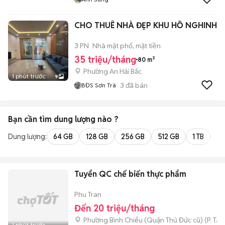
CHO THUÊ NHÀ ĐẸP KHU HỒ NGHINH
3 PN
Nhà mặt phố, mặt tiền
35 triệu/tháng
80 m²
Phường An Hải Bắc
1 phút trước
9
3
đã bán
BĐS Sơn Trà
Bạn cần tìm
dung lượng
nào ?
Dung lượng:
64 GB
128 GB
256 GB
512 GB
1 TB
2 
Tuyển QC chế biến thực phẩm
Phu Tran
Đến 20 triệu/tháng
Phường Bình Chiểu (Quận Thủ Đức cũ)
(
P. Ta
1 phút trước