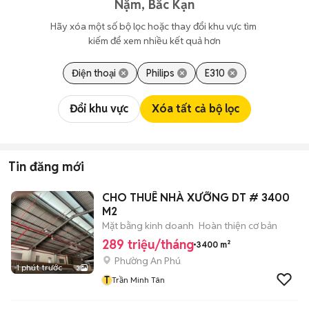
Nặm, Bắc Kạn
Hãy xóa một số bộ lọc hoặc thay đổi khu vực tìm 
kiếm để xem nhiều kết quả hơn
Điện thoại
Philips
E310
Đổi khu vực
Xóa tất cả bộ lọc
Tin đăng mới
CHO THUÊ NHÀ XƯỠNG DT # 3400
M2
Mặt bằng kinh doanh
Hoàn thiện cơ bản
289 triệu/tháng
3400 m²
Phường An Phú
1 phút trước
3
T
Trần Minh Tân