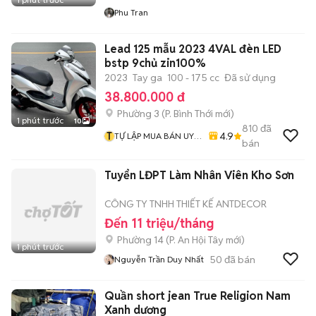
Phu Tran
Lead 125 mẫu 2023 4VAL đèn LED
bstp 9chủ zin100%
2023
Tay ga
100 - 175 cc
Đã sử dụng
38.800.000 đ
Phường 3
(
P. Bình Thới
mới)
1 phút trước
10
810
đã
T
4.9
TỰ LẬP MUA BÁN UY
bán
TÍN CHẤT LƯỢNG
Tuyển LĐPT Làm Nhân Viên Kho Sơn
CÔNG TY TNHH THIẾT KẾ ANTDECOR
Đến 11 triệu/tháng
Phường 14
(
P. An Hội Tây
mới)
1 phút trước
50
đã bán
Nguyễn Trần Duy Nhất
Quần short jean True Religion Nam
Xanh dương