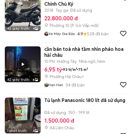
Chính Chủ Ký
2018
Tay ga
Đã sử dụng
22.800.000 đ
Phường 10
(
P. Gò Vấp
mới)
42 giây trước
4
4.9
528
đã bán
Xe Máy Gia Bảo
cần bán toà nhà tầm nhìn pháo hoa
hải châu
10 PN
Hướng Tây
Nhà ngõ, hẻm
6,95 tỷ
93 tr/m²
75 m²
Phường Hải Châu I
42 giây trước
6
34
đã bán
Han Han
Tủ lạnh Panasonic 180 lít đã sử dụng
Đã sử dụng
150 - 199 lít
1.500.000 đ
Xã Liên Châu
1 phút trước
4