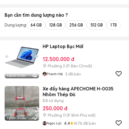
Bạn cần tìm
dung lượng
nào ?
Dung lượng:
64 GB
128 GB
256 GB
512 GB
1 TB
2 
HP Laptop Bạc Mới
12.500.000 đ
Phường 2
(
P. Bàn Cờ
mới)
3
đã bán
Thanh Hải
1 phút trước
3
Xe đẩy hàng APECHOME H-0035
Nhôm Thép Đỏ
Đã sử dụng
250.000 đ
Phường 11
(
P. Bình Phú
mới)
1 phút trước
4
4.4
1676
đã bán
Ngọc Lực