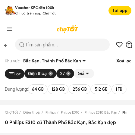
Voucher KFC đến 100k
Tải app
Chỉ có trên app Chợ Tốt
Khu vực:
Bắc Kạn, Thành Phố Bắc Kạn
Xoá lọc
Điện thoại
27
Giá
Lọc
Dung lượng:
64 GB
128 GB
256 GB
512 GB
1 TB
2 
Chợ Tốt
Điện thoại
Philips
Philips E310
Philips E310 Bắc Kạn
Philips
0 Philips E310 cũ Thành Phố Bắc Kạn, Bắc Kạn đẹp