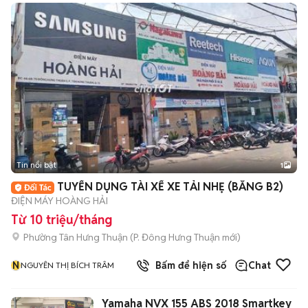
Tin nổi bật
1
TUYỂN DỤNG TÀI XẾ XE TẢI NHẸ (BẰNG B2)
ĐIỆN MÁY HOÀNG HẢI
Từ 10 triệu/tháng
Phường Tân Hưng Thuận
(
P. Đông Hưng Thuận
mới)
N
Bấm để hiện số
Chat
NGUYÊN THỊ BÍCH TRÂM
Yamaha NVX 155 ABS 2018 Smartkey