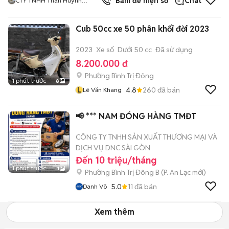
8
đã bán
Bấm để hiện số
Chat
CTY TNHH Than Huỳnh
Phương
Cub 50cc xe 50 phân khối đời 2023
2023
Xe số
Dưới 50 cc
Đã sử dụng
8.200.000 đ
Phường Bình Trị Đông
1 phút trước
8
L
4.8
260
đã bán
Lê Văn Khang
📢 *** NAM ĐÓNG HÀNG TMĐT
CÔNG TY TNHH SẢN XUẤT THƯƠNG MẠI VÀ
DỊCH VỤ DNC SÀI GÒN
Đến 10 triệu/tháng
1 phút trước
1
Phường Bình Trị Đông B
(
P. An Lạc
mới)
5.0
11
đã bán
Danh Võ
Xem thêm