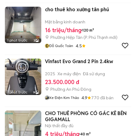
cho thuê kho xưởng tân phú
Mặt bằng kinh doanh
16 triệu/tháng
120 m²
Phường Hiệp Tân
(
P. Phú Thạnh
mới)
1 phút trước
3
Đ
4.5
Đỗ Quốc Toàn
Vinfast Evo Grand 2 Pin 2.4kw
2025
Xe máy điện
Đã sử dụng
23.500.000 đ
Phường An Phú Đông
1 phút trước
9
4.9
770
đã bán
Xe Điện Kim Thảo
CHO THUÊ PHÒNG CÓ GÁC KÊ BÊN
GIGAMALL
Nội thất đầy đủ
4 triệu/tháng
40 m²