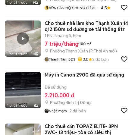
1 phút trước
9
B
4.5
BĐS CĂN HỘ CHUNG CƯ GIÁ
RẺ
Cho thuê nhà làm kho Thạnh Xuân 14
q12 150m sd đường xe tải thông 8tr
1 PN
Nhà ngõ, hẻm
7 triệu/tháng
100 m²
Phường Thạnh Xuân
(
P. Thới An
mới)
1 phút trước
3
3.0
2
đã bán
Thanh Tâm BDS
Máy in Canon 2900 đã qua sử dụng
Đã sử dụng
2.210.000 đ
Phường Bình Trị Đông
1 phút trước
1
2
đã bán
Nhật Phạm
Cho thuê căn TOPAZ ELITE- 3PN
2WC- 13 triệu- tòa có siêu thị