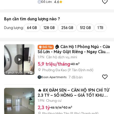
4.6
Đỗ Liên
Bạn cần tìm
dung lượng
nào ?
Dung lượng:
64 GB
128 GB
256 GB
512 GB
1 TB
2 
🏠 Căn Hộ 1 Phòng Ngủ - Cửa
Sổ Lớn - Máy Giặt Riêng - Ngay Cầu
Thị Nghè
1 PN
Căn hộ dịch vụ, mini
5,9 triệu/tháng
40 m²
Phường Đa Kao
(
P. Tân Định
mới)
1 phút trước
6
7
đã bán
Boon Apartments
🔥 8X ĐẦM SEN – CĂN HỘ 1PN CHỈ TỪ
2.3 TỶ – SỔ HỒNG – GIÁ TỐT KHU
VỰC 🔥
1 PN
Chung cư
2,3 tỷ
46 tr/m²
50 m²
Phường Hiệp Tân
(
P. Phú Thạnh
mới)