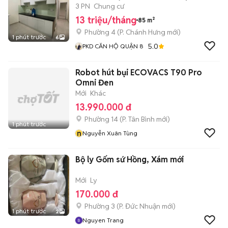
3 PN
Chung cư
13 triệu/tháng
85 m²
Phường 4
(
P. Chánh Hưng
mới)
1 phút trước
6
5.0
PKD CĂN HỘ QUẬN 8
Robot hút bụi ECOVACS T90 Pro
Omni Đen
Mới
Khác
13.990.000 đ
Phường 14
(
P. Tân Bình
mới)
1 phút trước
n
Nguyễn Xuân Tùng
Bộ ly Gốm sứ Hồng, Xám mới
Mới
Ly
170.000 đ
Phường 3
(
P. Đức Nhuận
mới)
1 phút trước
2
Nguyen Trang