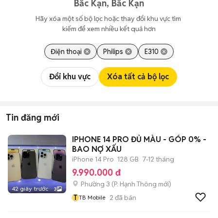
Bắc Kạn, Bắc Kạn
Hãy xóa một số bộ lọc hoặc thay đổi khu vực tìm 
kiếm để xem nhiều kết quả hơn
Điện thoại
Philips
E310
Đổi khu vực
Xóa tất cả bộ lọc
Tin đăng mới
IPHONE 14 PRO ĐỦ MÀU - GÓP 0% -
BAO NỢ XẤU
iPhone 14 Pro
128 GB
7-12 tháng
9.990.000 đ
Phường 3
(
P. Hạnh Thông
mới)
42 giây trước
3
T
2
đã bán
TB Mobile