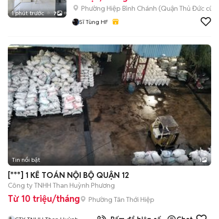
Phường Hiệp Bình Chánh (Quận Thủ Đức cũ)
1 phút trước
7
Sĩ Tùng HF
Tin nổi bật
1
[***] 1 KẾ TOÁN NỘI BỘ QUẬN 12
Công ty TNHH Than Huỳnh Phương
Từ 10 triệu/tháng
Phường Tân Thới Hiệp