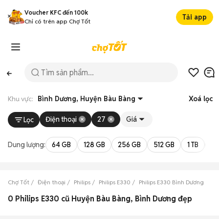
Voucher KFC đến 100k
Tải app
Chỉ có trên app Chợ Tốt
Khu vực:
Bình Dương, Huyện Bàu Bàng
Xoá lọc
Điện thoại
27
Giá
Lọc
Dung lượng:
64 GB
128 GB
256 GB
512 GB
1 TB
2 
Chợ Tốt
Điện thoại
Philips
Philips E330
Philips E330 Bình Dương
Ph
0 Philips E330 cũ Huyện Bàu Bàng, Bình Dương đẹp