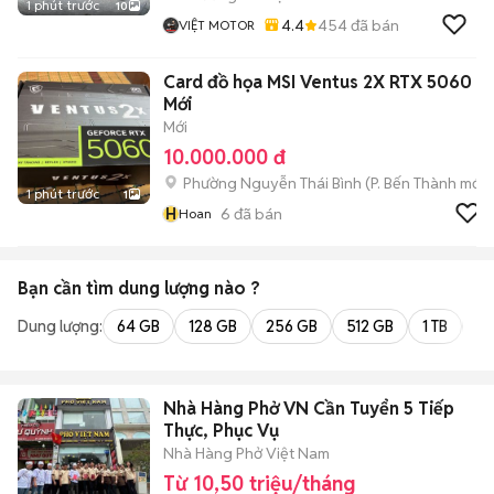
1 phút trước
10
4.4
454
đã bán
VIỆT MOTOR
Card đồ họa MSI Ventus 2X RTX 5060
Mới
Mới
10.000.000 đ
Phường Nguyễn Thái Bình
(
P. Bến Thành
mới)
1 phút trước
1
H
6
đã bán
Hoan
Bạn cần tìm
dung lượng
nào ?
Dung lượng:
64 GB
128 GB
256 GB
512 GB
1 TB
2 
Nhà Hàng Phở VN Cần Tuyển 5 Tiếp
Thực, Phục Vụ
Nhà Hàng Phở Việt Nam
Từ 10,50 triệu/tháng