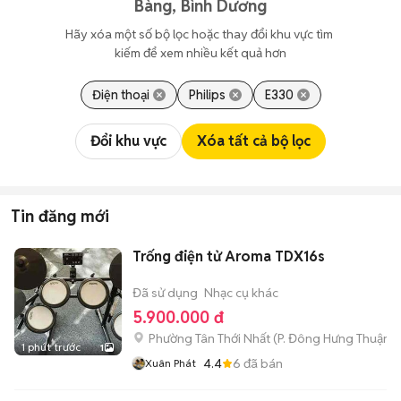
Bàng, Bình Dương
Hãy xóa một số bộ lọc hoặc thay đổi khu vực tìm 
kiếm để xem nhiều kết quả hơn
Điện thoại
Philips
E330
Đổi khu vực
Xóa tất cả bộ lọc
Tin đăng mới
Trống điện tử Aroma TDX16s
Đã sử dụng
Nhạc cụ khác
5.900.000 đ
Phường Tân Thới Nhất
(
P. Đông Hưng Thuận
m
1 phút trước
1
4.4
6
đã bán
Xuân Phát