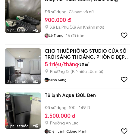
Đã sử dụng
Cả nam và nữ
900.000 đ
Xã La Phù
(
Xã An Khánh
mới)
2 phút trước
6
15
đã bán
Lê Trang
CHO THUÊ PHÒNG STUDIO CỬA SỔ
TRỜI SÁNG THOÁNG, PHÒNG ĐẸP-
LÊ VĂN SỸ
5 triệu/tháng
30 m²
Phường 13
(
P. Nhiêu Lộc
mới)
Minh Sang
2 phút trước
8
Tủ lạnh Aqua 130L Đen
Đã sử dụng
100 - 149 lít
2.500.000 đ
Phường An Lạc
2 phút trước
2
Điện Lạnh Cường Mạnh