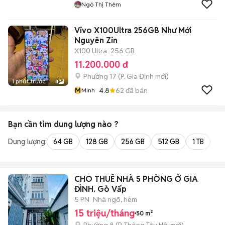
Ngô Thị Thêm
Vivo X100Ultra 256GB Như Mới
Nguyên Zin
X100 Ultra
256 GB
11.200.000 đ
Phường 17
(
P. Gia Định
mới)
1 phút trước
4
M
4.8
62
đã bán
Minh
Bạn cần tìm
dung lượng
nào ?
Dung lượng:
64 GB
128 GB
256 GB
512 GB
1 TB
2 
CHO THUÊ NHÀ 5 PHÒNG Ở GIA
ĐÌNH. Gò Vấp
5 PN
Nhà ngõ, hẻm
15 triệu/tháng
50 m²