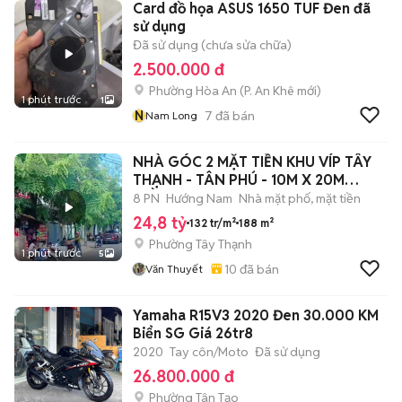
Card đồ họa ASUS 1650 TUF Đen đã
sử dụng
Đã sử dụng (chưa sửa chữa)
2.500.000 đ
Phường Hòa An
(
P. An Khê
mới)
1 phút trước
1
N
7
đã bán
Nam Long
NHÀ GÓC 2 MẶT TIỀN KHU VÍP TÂY
THẠNH - TÂN PHÚ - 10M X 20M
4TẦNG -
8 PN
Hướng Nam
Nhà mặt phố, mặt tiền
24,8 tỷ
132 tr/m²
188 m²
Phường Tây Thạnh
1 phút trước
5
10
đã bán
Văn Thuyết
Yamaha R15V3 2020 Đen 30.000 KM
Biển SG Giá 26tr8
2020
Tay côn/Moto
Đã sử dụng
26.800.000 đ
Phường Tân Tạo