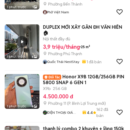
Phường Bến Thành
1 phút trước
1
Phở Việt Nam
DUPLEX MỚI XÂY GẦN ĐH VĂN HIẾN
🏠
Nội thất đầy đủ
3,9 triệu/tháng
25 m²
Phường Phú Thạnh
1 phút trước
6
1
đã bán
Quốc Thái NestStay
Honor X9B 12GB/256GB PIN
5800 SNAP 6 GEN 1
X9b
256 GB
4.500.000 đ
Phường 11
(
P. Bình Lợi Trung
mới)
1 phút trước
6
162
đã
4.4
ĐIỆN THOẠI GIÁ
bán
TỐT
thanh lý combo 2 khuyên + lồng 150k