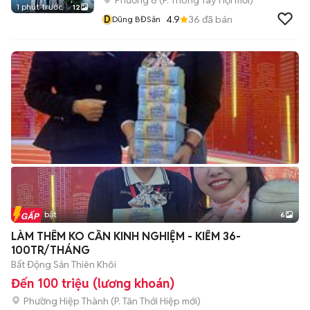
Phường 8
(
P. Thông Tây Hội
mới)
1 phút trước
12
D
4.9
36
đã bán
Dũng BĐSản
Tin nổi bật
6
+
2
LÀM THÊM KO CẦN KINH NGHIỆM - KIẾM 36-
100TR/THÁNG
Bất Động Sản Thiên Khôi
Đến 100 triệu (lương khoán)
Phường Hiệp Thành
(
P. Tân Thới Hiệp
mới)