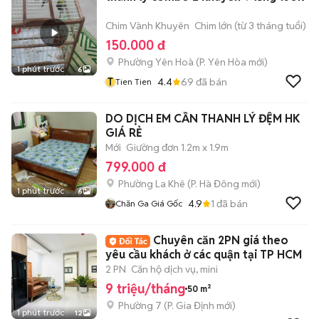
Chim Vành Khuyên
Chim lớn (từ 3 tháng tuổi)
150.000 đ
Phường Yên Hoà
(
P. Yên Hòa
mới)
1 phút trước
6
T
4.4
69
đã bán
Tien Tien
DO DỊCH EM CẦN THANH LÝ ĐỆM HK
GIÁ RẺ
Mới
Giường đơn 1.2m x 1.9m
799.000 đ
Phường La Khê
(
P. Hà Đông
mới)
1 phút trước
6
4.9
1
đã bán
Chăn Ga Giá Gốc
Chuyên căn 2PN giá theo
yêu cầu khách ở các quận tại TP HCM
2 PN
Căn hộ dịch vụ, mini
9 triệu/tháng
50 m²
Phường 7
(
P. Gia Định
mới)
1 phút trước
12