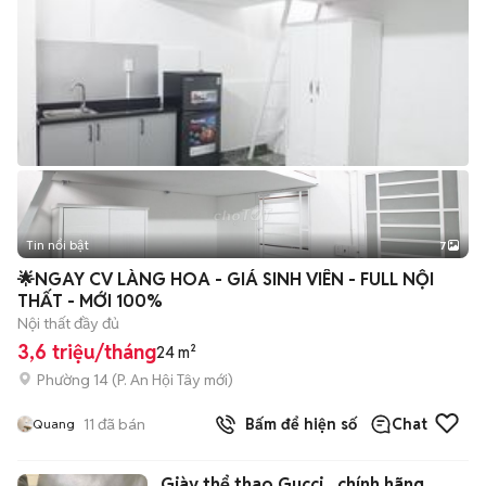
Tin nổi bật
7
+
2
🌟NGAY CV LÀNG HOA - GIÁ SINH VIÊN - FULL NỘI
THẤT - MỚI 100%
Nội thất đầy đủ
3,6 triệu/tháng
24 m²
Phường 14
(
P. An Hội Tây
mới)
11
đã bán
Bấm để hiện số
Chat
Quang
Giày thể thao Gucci , chính hãng