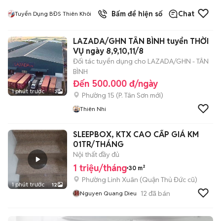
Bấm để hiện số
Chat
Tuyển Dụng BĐS Thiên Khôi
LAZADA/GHN TÂN BÌNH tuyển THỜI
VỤ ngày 8,9,10,11/8
Đối tác tuyển dụng cho LAZADA/GHN - TÂN
BÌNH
Đến 500.000 đ/ngày
1 phút trước
3
Phường 15
(
P. Tân Sơn
mới)
Thiên Nhi
SLEEPBOX, KTX CAO CẤP GIÁ KM
01TR/THÁNG
Nội thất đầy đủ
1 triệu/tháng
30 m²
Phường Linh Xuân (Quận Thủ Đức cũ)
1 phút trước
12
12
đã bán
Nguyen Quang Dieu