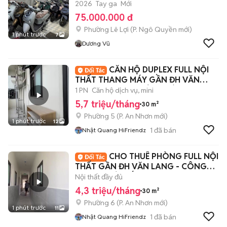
2026
Tay ga
Mới
75.000.000 đ
Phường Lê Lợi
(
P. Ngô Quyền
mới)
1 phút trước
7
Dương Vũ
CĂN HỘ DUPLEX FULL NỘI
THẤT THANG MÁY GẦN ĐH VĂN
LANG DƯƠNG QUẢNG HÀM
1 PN
Căn hộ dịch vụ, mini
5,7 triệu/tháng
30 m²
Phường 5
(
P. An Nhơn
mới)
1 phút trước
12
1
đã bán
Nhật Quang HiFriendz
CHO THUÊ PHÒNG FULL NỘI
THẤT GẦN ĐH VĂN LANG - CÔNG
NGHIỆP GÒ VẤP
Nội thất đầy đủ
4,3 triệu/tháng
30 m²
Phường 6
(
P. An Nhơn
mới)
1 phút trước
11
1
đã bán
Nhật Quang HiFriendz