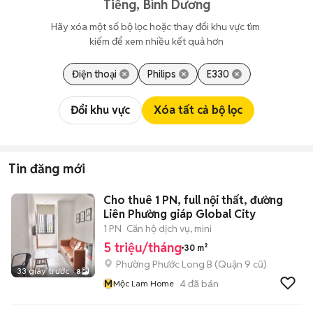
Tiếng, Bình Dương
Hãy xóa một số bộ lọc hoặc thay đổi khu vực tìm 
kiếm để xem nhiều kết quả hơn
Điện thoại
Philips
E330
Đổi khu vực
Xóa tất cả bộ lọc
Tin đăng mới
Cho thuê 1 PN, full nội thất, đường
Liên Phường giáp Global City
1 PN
Căn hộ dịch vụ, mini
5 triệu/tháng
30 m²
Phường Phước Long B (Quận 9 cũ)
33 giây trước
8
M
4
đã bán
Mộc Lam Home