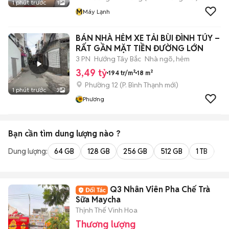
1 phút trước
1
M
Máy Lạnh
BÁN NHÀ HẺM XE TẢI BÙI ĐÌNH TÚY –
RẤT GẦN MẶT TIỀN ĐƯỜNG LỚN
3 PN
Hướng Tây Bắc
Nhà ngõ, hẻm
3,49 tỷ
194 tr/m²
18 m²
Phường 12
(
P. Bình Thạnh
mới)
1 phút trước
3
Phương
Bạn cần tìm
dung lượng
nào ?
Dung lượng:
64 GB
128 GB
256 GB
512 GB
1 TB
2 
Q3 Nhân Viên Pha Chế Trà
Sữa Maycha
Thịnh Thế Vinh Hoa
Thương lượng