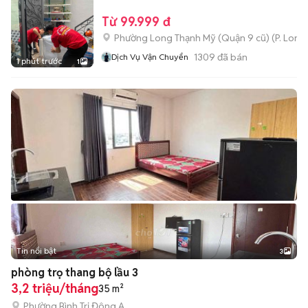
Từ 99.999 đ
Phường Long Thạnh Mỹ (Quận 9 cũ)
(
P. Long
1309
đã bán
Dịch Vụ Vận Chuyển
1 phút trước
1
Tin nổi bật
3
phòng trọ thang bộ lầu 3
3,2 triệu/tháng
35 m²
Phường Bình Trị Đông A