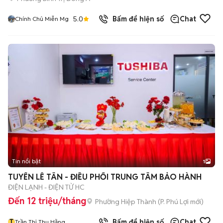
5.0
Bấm để hiện số
Chat
Chính Chủ Miễn Mg
Tin nổi bật
1
TUYỂN LỄ TÂN - ĐIỀU PHỐI TRUNG TÂM BẢO HÀNH
ĐIỆN LẠNH - ĐIỆN TỬ HC
Đến 12 triệu/tháng
Phường Hiệp Thành
(
P. Phú Lợi
mới)
T
Bấm để hiện số
Chat
Trần Thị Thu Hằng