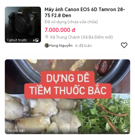
Máy ảnh Canon EOS 6D Tamron 28-
75 F2.8 Đen
Đã sử dụng (chưa sửa chữa)
7.000.000 đ
Xã Trung Chánh
(
Xã Bà Điểm
mới)
1 phút trước
6
6
đã bán
Hùng Nguyễn
Tin nổi bật
1