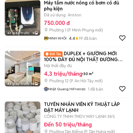
Máy tắm nước nóng có bơm có đủ
phụ kiện
Đã sử dụng
Ariston
750.000 đ
Phường 1
(
P. Minh Phụng
mới)
43 giây trước
5
M
4.4
19
đã bán
MINH KHÔI
DUPLEX + GIƯỜNG MỚI
100% ĐẦY ĐỦ NỘI THẤT ĐƯỜNG
QUANG TRUNG GÒ VẤP
Nội thất đầy đủ
4,3 triệu/tháng
30 m²
Phường 12
(
P. An Hội Tây
mới)
43 giây trước
10
1
đã bán
Nhật Quang HiFriendz
TUYỂN NHÂN VIÊN KỸ THUẬT LẮP
ĐẶT MÁY LẠNH
CÔNG TY TNHH TMDV MÁY LẠNH 365
Đến 50 triệu/tháng
Phường Tân Kiểng
(
P. Tân Hưng
mới)