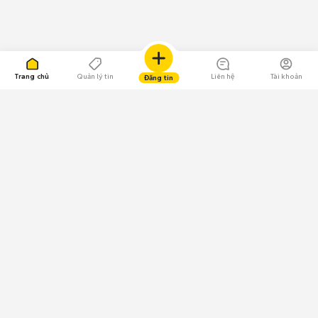
Trang chủ
Quản lý tin
Liên hệ
Tài khoản
Đăng tin
109.000 Bình chọn
Tải ứng dụng Chợ Tốt
Về Chợ Tốt
Quy chế sàn
Chính sách bảo mật
Giải quyết tranh chấp
CÔNG TY TNHH CHỢ TỐT - Người đại diện theo pháp luật:
Nguyễn Trọng Tấn; GPDKKD: 0312120782 do Sở KH & ĐT TP.HCM cấp ngày
11/01/2013;