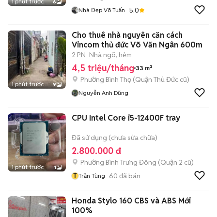
1 phút trước
6
5.0
Nhà Đẹp Võ Tuấn
Cho thuê nhà nguyên căn cách
Vincom thủ đức Võ Văn Ngân 600m
2 PN
Nhà ngõ, hẻm
4,5 triệu/tháng
33 m²
Phường Bình Thọ (Quận Thủ Đức cũ)
1 phút trước
9
Nguyễn Anh Dũng
CPU Intel Core i5-12400F tray
Đã sử dụng (chưa sửa chữa)
2.800.000 đ
Phường Bình Trưng Đông (Quận 2 cũ)
1 phút trước
1
T
60
đã bán
Trần Tùng
Honda Stylo 160 CBS và ABS Mới
100%