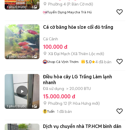
Phường 4
(
P. Bàn Cờ
mới)
1 phút trước
5
Tuyển Dụng Maycha Trà Hú
Cá cờ băng hỏa size cối đỏ trắng
Cá Cảnh
100.000 đ
Xã Đại Mạch
(
Xã Thiên Lộc
mới)
1 phút trước
2
5.0
4
đã bán
Shop Cá Vịnh Thơm
Điều hòa cây LG Trắng Làm lạnh
nhanh
Đã sử dụng
> 20,000 BTU
15.000.000 đ
Phường 12
(
P. Hòa Hưng
mới)
1 phút trước
5
T
1
đã bán
Tuấn
Dịch vụ chuyển nhà TP.HCM bình dân