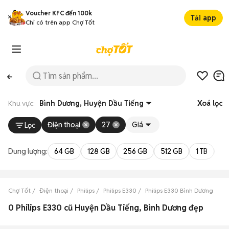
Voucher KFC đến 100k
Tải app
Chỉ có trên app Chợ Tốt
Khu vực:
Bình Dương, Huyện Dầu Tiếng
Xoá lọc
Điện thoại
27
Giá
Lọc
Dung lượng:
64 GB
128 GB
256 GB
512 GB
1 TB
2 
Chợ Tốt
Điện thoại
Philips
Philips E330
Philips E330 Bình Dương
Ph
0 Philips E330 cũ Huyện Dầu Tiếng, Bình Dương đẹp