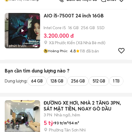
AIO i5-7500T 24 inch 16GB
Intel Core i5
16 GB
256 GB
SSD
3.200.000 đ
Xã Phước Kiển
(
Xã Nhà Bè
mới)
1 phút trước
4
h
4.8
118
đã bán
Hoàng Phúc
Bạn cần tìm
dung lượng
nào ?
Dung lượng:
64 GB
128 GB
256 GB
512 GB
1 TB
2 
ĐƯỜNG XE HƠI, NHÀ 2 TẦNG 3PN,
SÁT MẶT TIỀN, NGAY GÒ DẦU
3 PN
Nhà ngõ, hẻm
5 tỷ
93 tr/m²
54 m²
Phường Tân Sơn Nhì