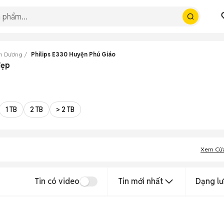
nh Dương
Philips E330 Huyện Phú Giáo
đẹp
1 TB
2 TB
> 2 TB
Xem Cử
Tin có video
Tin mới nhất
Dạng lư