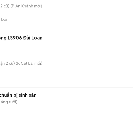
2 cũ)
(
P. An Khánh
mới)
 bán
yong LS906 Đài Loan
ận 2 cũ)
(
P. Cát Lái
mới)
huẩn bị sinh sản
háng tuổi)