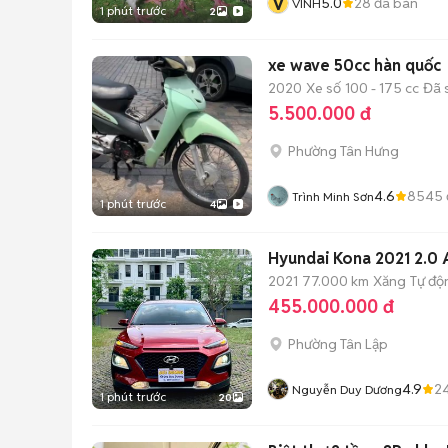
V
5.0
28
đã bán
VINH
1 phút trước
2
xe wave 50cc hàn quốc
2020
Xe số
100 - 175 cc
Đã 
5.500.000 đ
Phường Tân Hưng
4.6
8545
Trình Minh Sơn
1 phút trước
4
Hyundai Kona 2021 2.0
2021
77.000 km
Xăng
Tự độ
455.000.000 đ
Phường Tân Lập
4.9
2
Nguyễn Duy Dương
1 phút trước
20