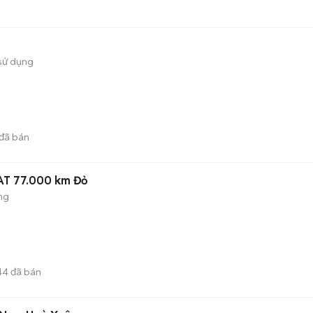
sử dụng
đã bán
 AT 77.000 km Đỏ
ng
44
đã bán