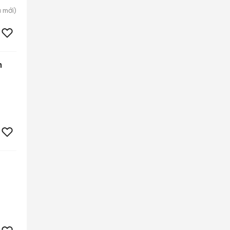
u
mới)
n