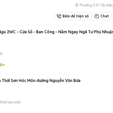
Phường 2
(
P. Cầu Kiệ
Bấm để hiện số
Chat
Ngủ 2WC - Cửa Sổ - Ban Công - Nằm Ngay Ngã Tư Phú Nhuậ
i)
.0
uân Thới Sơn Hóc Môn đường Nguyễn Văn Bứa
Thới Sơn
mới)