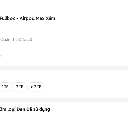
Fullbox - Airpod Max Xám
(Quận Thủ Đức cũ)
n
1 TB
2 TB
> 2 TB
Kim loại Đen Đã sử dụng