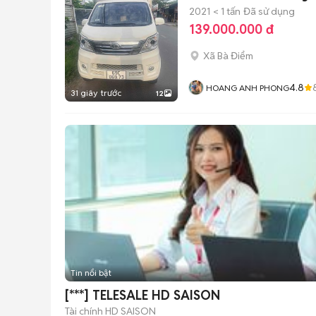
2021
< 1 tấn
Đã sử dụng
139.000.000 đ
Xã Bà Điểm
4.8
HOANG ANH PHONG
31 giây trước
12
Tin nổi bật
[***] TELESALE HD SAISON
Tài chính HD SAISON