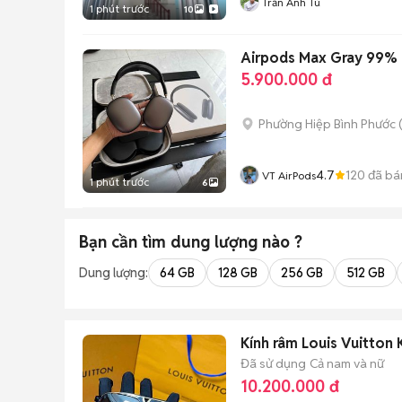
Trần Anh Tú
1 phút trước
10
Airpods Max Gray 99% 
5.900.000 đ
Phường Hiệp Bình Phước 
4.7
120
đã bá
VT AirPods
1 phút trước
6
Bạn cần tìm
dung lượng
nào ?
Dung lượng:
64 GB
128 GB
256 GB
512 GB
Kính râm Louis Vuitton 
Đã sử dụng
Cả nam và nữ
10.200.000 đ