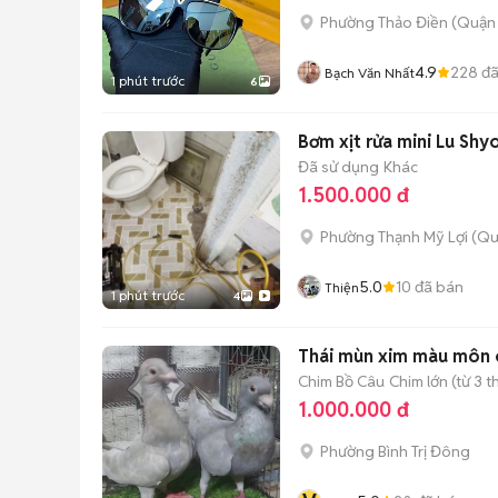
Phường Thảo Điền (Quận 
4.9
228
đã
Bạch Văn Nhất
1 phút trước
6
Bơm xịt rửa mini Lu Sh
Đã sử dụng
Khác
1.500.000 đ
Phường Thạnh Mỹ Lợi (Qu
5.0
10
đã bán
Thiện
1 phút trước
4
Thái mùn xim màu môn c
Chim Bồ Câu
Chim lớn (từ 3 t
1.000.000 đ
Phường Bình Trị Đông