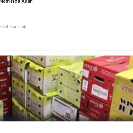
u Nam Hoà Xuân
 Hành Sơn
mới)