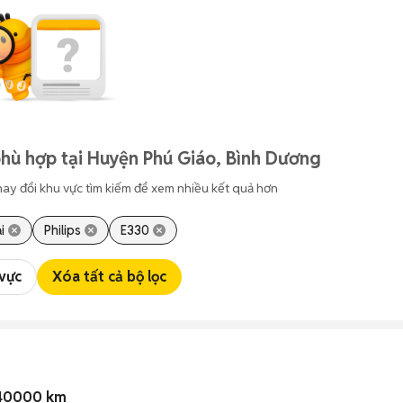
hù hợp tại Huyện Phú Giáo, Bình Dương
hay đổi khu vực tìm kiếm để xem nhiều kết quả hơn
i
Philips
E330
 vực
Xóa tất cả bộ lọc
 40000 km