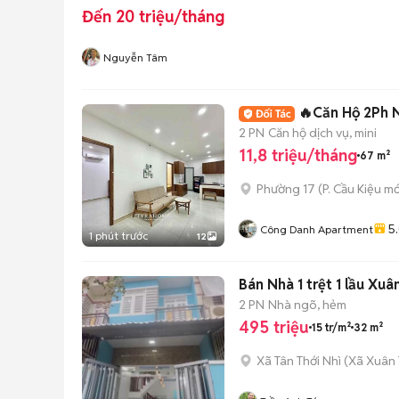
Đến 20 triệu/tháng
Nguyễn Tâm
🔥Căn Hộ 2Ph 
2 PN
Căn hộ dịch vụ, mini
11,8 triệu/tháng
67 m²
Phường 17
(
P. Cầu Kiệu
mớ
5
Công Danh Apartment
1 phút trước
12
Bán Nhà 1 trệt 1 lầu X
2 PN
Nhà ngõ, hẻm
495 triệu
15 tr/m²
32 m²
Xã Tân Thới Nhì
(
Xã Xuân 