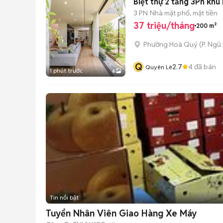
Biệt thự 2 tầng 3Pn kh
3 PN
Nhà mặt phố, mặt tiền
37 triệu/tháng
200 m²
Phường Hoà Quý
(
P. Ngũ
Q
2.7
4
đã bán
Quyên Lê
1 phút trước
6
Tin nổi bật
Tuyển Nhân Viên Giao Hàng Xe Máy