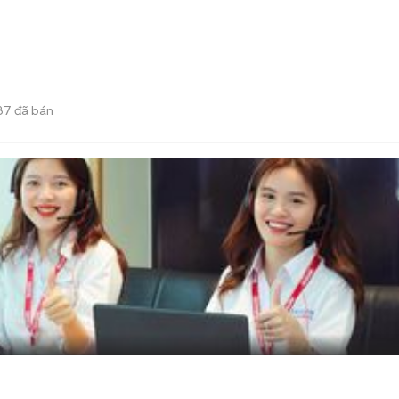
87
đã bán