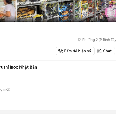
Phường 2
(
P. Bình Tâ
Bấm để hiện số
Chat
irushi Inox Nhật Bản
ng
mới)
n