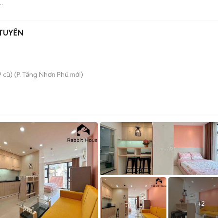
TUYỂN
 cũ)
(
P. Tăng Nhơn Phú
mới)
+
2