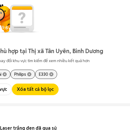
hù hợp tại Thị xã Tân Uyên, Bình Dương
hay đổi khu vực tìm kiếm để xem nhiều kết quả hơn
i
Philips
E330
 vực
Xóa tất cả bộ lọc
Laser trắng đen đã qua sử