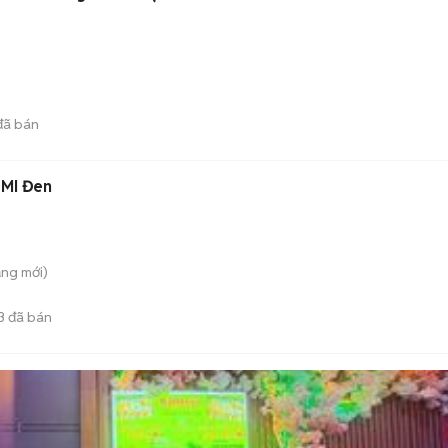
ã bán
DMI Đen
ăng
mới)
3
đã bán