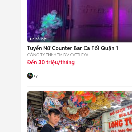
Tin nổi bật
Tuyển Nữ Counter Bar Ca Tối Quận 1
CÔNG TY TNHH TM DV CATTLEYA
Đến 30 triệu/tháng
Ly