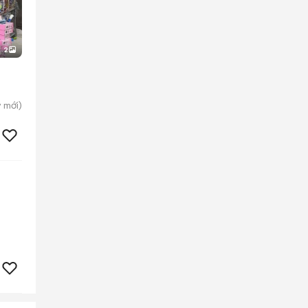
2
y
mới)