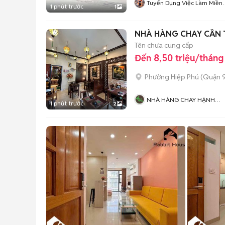
Tuyển Dụng Việc Làm Miền
1 phút trước
1
Tây
NHÀ HÀNG CHAY CẦN 
Tên chưa cung cấp
Đến 8,50 triệu/tháng
Phường Hiệp Phú (Quận 9
NHÀ HÀNG CHAY HẠNH
1 phút trước
2
NGUYỆN