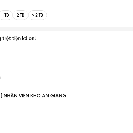
1 TB
2 TB
> 2 TB
trệt tiện kd onl
n
N] NHÂN VIÊN KHO AN GIANG