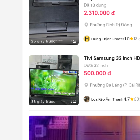
Đã sử dụng
2.310.000 đ
Phường Bình Trị Đông
H
1.0
13
đ
Hưng Thịnh Printer
28 giây trước
1
Tivi Samsung 32 inch H
Dưới 32 inch
500.000 đ
Phường Ba Láng
(
P. Cái R
4.7
63
Loa Kéo Âm Thanh
38 giây trước
2