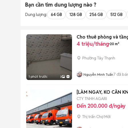
Bạn cần tìm
dung lượng
nào ?
Dung lượng:
64 GB
128 GB
256 GB
512 GB
Cho thuê phòng và tầng 
4 triệu/tháng
20 m²
Phường Tây Thạnh
7
đã bá
Nguyễn Minh Tuấn
1 phút trước
3
[LÀM NGAY, KO CẦN K
CTY TNHH AGARI
Đến 200.000 đ/ngày
Thị trấn Chợ Mới