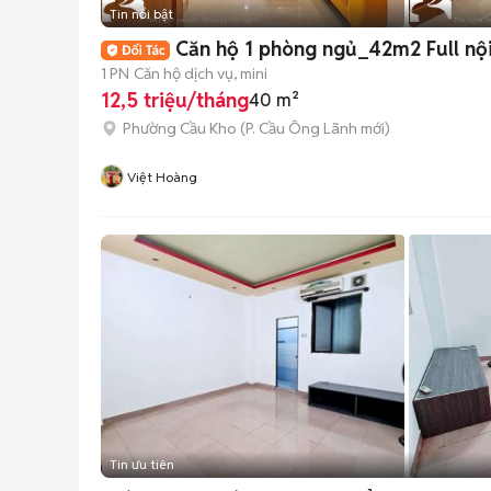
Tin nổi bật
Căn hộ 1 phòng ngủ_42m2 Full nội
1 PN
Căn hộ dịch vụ, mini
12,5 triệu/tháng
40 m²
Phường Cầu Kho
(
P. Cầu Ông Lãnh
mới)
Việt Hoàng
Tin ưu tiên