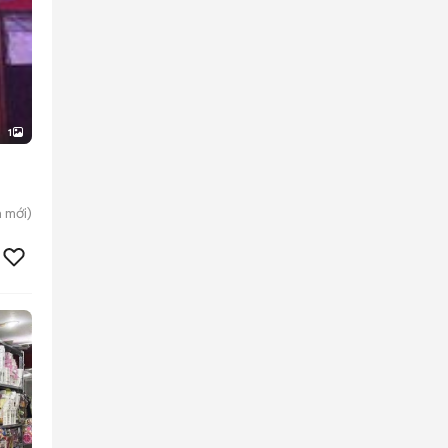
1
n
mới)