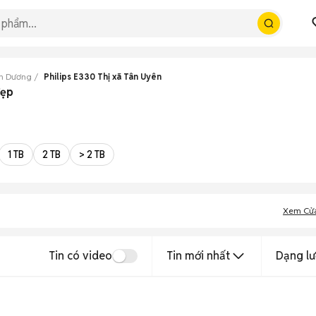
nh Dương
Philips E330 Thị xã Tân Uyên
đẹp
1 TB
2 TB
> 2 TB
Xem Cử
Tin có video
Tin mới nhất
Dạng lư