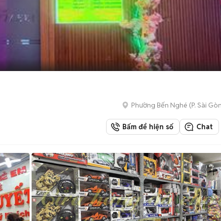
Phường Bến Nghé
(
P. Sài Gò
Bấm để hiện số
Chat