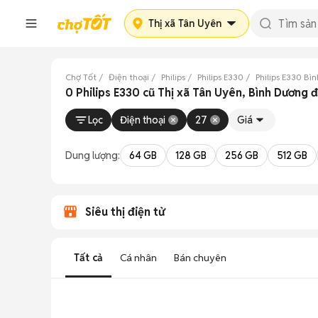
Thị xã Tân Uyên
Chợ Tốt
Điện thoại
Philips
Philips E330
Philips E330 Bì
0 Philips E330 cũ Thị xã Tân Uyên, Bình Dương 
Lọc
Điện thoại
27
Giá
Dung lượng:
64 GB
128 GB
256 GB
512 GB
Siêu thị điện tử
Tất cả
Cá nhân
Bán chuyên