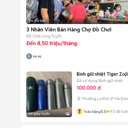
Tin nổi bật
3 Nhân Viên Bán Hàng Chợ Đồ Chơi
Đồ Chơi Long Tuyết
Đến 8,50 triệu/tháng
Mi Mi
Bình giữ nhiệt Tiger Zoj
Đã sử dụng
Bình giữ nhiệt
100.000 đ
Phường La Khê
(
P. Hà Đô
T
5.0
92
đã bá
Thảo Đặng
43 giây trước
1