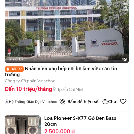
Tin nổi bật
1
Nhân viên phụ bếp nội bộ làm việc căn tin
trường
Công ty Cổ phần Vinschool
Đến 10 triệu/tháng
Tp Hồ Chí Minh
Bấm để hiện số
Chat
Hệ Thống Giáo Dục Vinschool
Loa Pioneer S-X77 Gỗ Đen Bass
20cm
2.500.000 đ