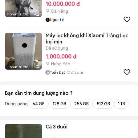
10.000.000 đ
Đà Nẵng
1 phút trước
4
Ngọc Lê
Máy lọc không khí Xiaomi Trắng Lọc
bụi mịn
Đã sử dụng
1.000.000 đ
Hưng Yên
1 phút trước
1
2
đã bán
Tuấn Đạt
Bạn cần tìm
dung lượng
nào ?
Dung lượng:
64 GB
128 GB
256 GB
512 GB
1 TB
2 
Cá 3 đuôi