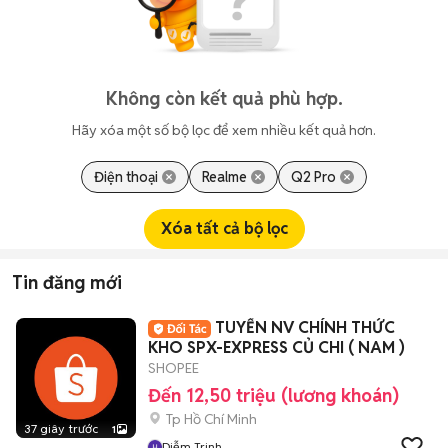
Không còn kết quả phù hợp.
Hãy xóa một số bộ lọc để xem nhiều kết quả hơn.
Điện thoại
Realme
Q2 Pro
Xóa tất cả bộ lọc
Tin đăng mới
TUYỂN NV CHÍNH THỨC
KHO SPX-EXPRESS CỦ CHI ( NAM )
SHOPEE
Đến 12,50 triệu (lương khoán)
Tp Hồ Chí Minh
37 giây trước
1
Diễm Trinh