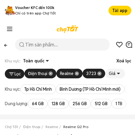
Voucher KFC đến 100k
Tải app
Chỉ có trên app Chợ Tốt
Khu vực:
Toàn quốc
Xoá lọc
Điện thoại
Realme
3723
Giá
Lọc
Khu vực:
Tp Hồ Chí Minh
Bình Dương (TP Hồ Chí Minh mới)
Bà 
Dung lượng:
64 GB
128 GB
256 GB
512 GB
1 TB
2 
Chợ Tốt
Điện thoại
Realme
Realme Q2 Pro