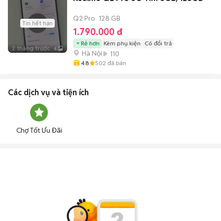
Q2 Pro
128 GB
Tin hết hạn
1.790.000 đ
Rẻ hơn
Kèm phụ kiện
Có đổi trả
2 tháng trước
6
Hà Nội
110
4.8
502
đã bán
Các dịch vụ và tiện ích
Chợ Tốt Ưu Đãi