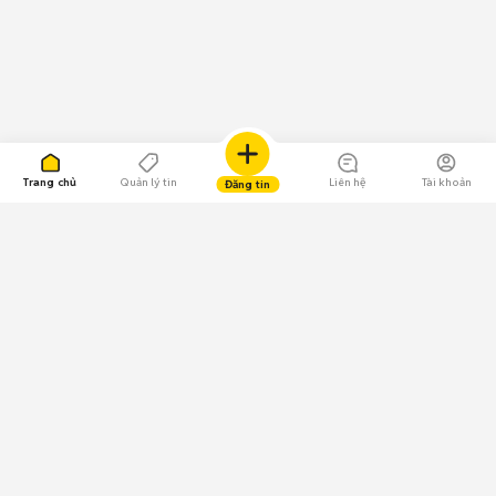
Trang chủ
Quản lý tin
Liên hệ
Tài khoản
Đăng tin
109.000 Bình chọn
Tải ứng dụng Chợ Tốt