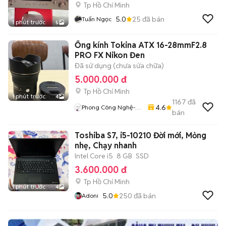
Tp Hồ Chí Minh
5.0
25
đã bán
Tuấn Ngọc
1 phút trước
5
Ống kính Tokina ATX 16-28mmF2.8
PRO FX Nikon Đen
Đã sử dụng (chưa sửa chữa)
5.000.000 đ
Tp Hồ Chí Minh
1 phút trước
4
1167
đã
4.6
Phong Công Nghệ-
bán
TienTranMobile
Toshiba S7, i5-10210 Đời mới, Mỏng
nhẹ, Chạy nhanh
Intel Core i5
8 GB
SSD
3.600.000 đ
Tp Hồ Chí Minh
1 phút trước
4
5.0
250
đã bán
Adoni