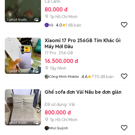
Cá Cảnh
80.000 đ
Tp Hồ Chí Minh
1 phút trước
1
4.0
1
đã bán
Vũ
Xiaomi 17 Pro 256GB Tím Khác Gì
Máy Mới Đâu
17 Pro
256 GB
16.500.000 đ
Tây Ninh
1 phút trước
6
4.6
770
đã bán
Công Minh Mobile
Ghế sofa đơn Vải Nâu be đơn giản
Đã sử dụng
Vải
800.000 đ
Tp Hồ Chí Minh
1 phút trước
3
Như Quỳnh