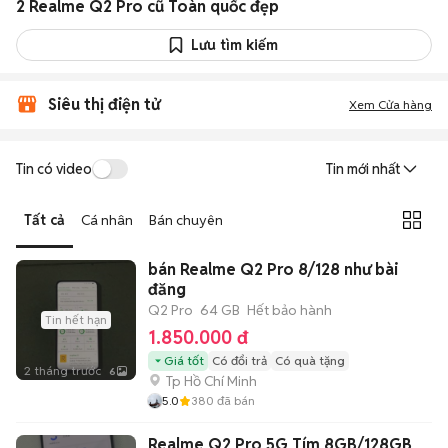
2 Realme Q2 Pro cũ Toàn quốc đẹp
Lưu tìm kiếm
Siêu thị điện tử
Xem Cửa hàng
Tin có video
Tin mới nhất
Tất cả
Cá nhân
Bán chuyên
bán Realme Q2 Pro 8/128 như bài
đăng
Q2 Pro
64 GB
Hết bảo hành
Tin hết hạn
1.850.000 đ
Giá tốt
Có đổi trả
Có quà tặng
2 tháng trước
6
Tp Hồ Chí Minh
5.0
380
đã bán
Realme Q2 Pro 5G Tím 8GB/128GB