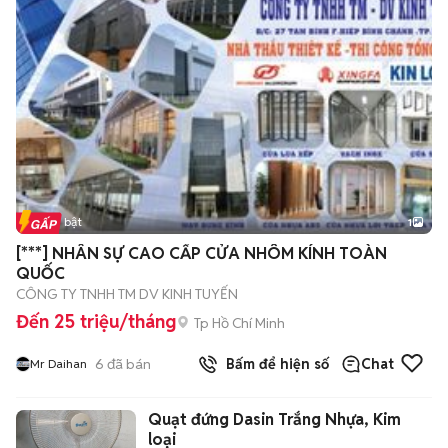
Tin nổi bật
1
[***] NHÂN SỰ CAO CẤP CỬA NHÔM KÍNH TOÀN
QUỐC
CÔNG TY TNHH TM DV KINH TUYẾN
Đến 25 triệu/tháng
Tp Hồ Chí Minh
6
đã bán
Bấm để hiện số
Chat
Mr Daihan
Quạt đứng Dasin Trắng Nhựa, Kim
loại