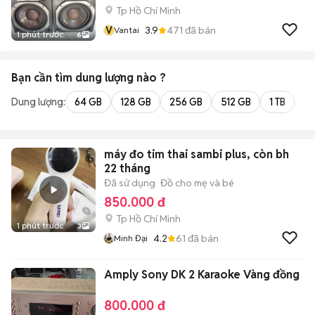
Tp Hồ Chí Minh
V
3.9
471
đã bán
Vantai
1 phút trước
6
Bạn cần tìm
dung lượng
nào ?
Dung lượng:
64 GB
128 GB
256 GB
512 GB
1 TB
2 
máy đo tim thai sambi plus, còn bh
22 tháng
Đã sử dụng
Đồ cho mẹ và bé
850.000 đ
Tp Hồ Chí Minh
1 phút trước
3
4.2
61
đã bán
Minh Đại
Amply Sony DK 2 Karaoke Vàng đồng
800.000 đ