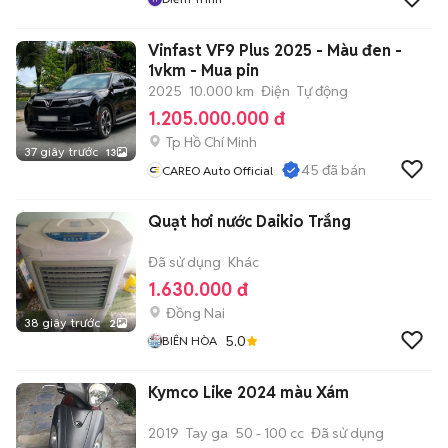
Vinfast VF9 Plus 2025 - Màu đen -
1vkm - Mua pin
2025
10.000 km
Điện
Tự động
1.205.000.000 đ
Tp Hồ Chí Minh
37 giây trước
13
45
đã bán
CAREO Auto Official
Quạt hơi nước Daikio Trắng
Đã sử dụng
Khác
1.630.000 đ
Đồng Nai
38 giây trước
2
5.0
BIÊN HÒA
Kymco Like 2024 màu Xám
2019
Tay ga
50 - 100 cc
Đã sử dụng