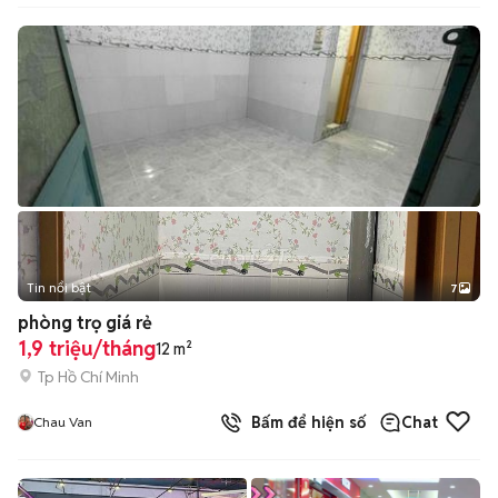
Tin nổi bật
7
+
2
phòng trọ giá rẻ
1,9 triệu/tháng
12 m²
Tp Hồ Chí Minh
Bấm để hiện số
Chat
Chau Van