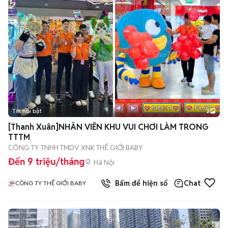
Tin nổi bật
2
[Thanh Xuân]NHÂN VIÊN KHU VUI CHƠI LÀM TRONG
TTTM
CÔNG TY TNHH TMDV XNK THẾ GIỚI BABY
Đến 9 triệu/tháng
Hà Nội
Bấm để hiện số
Chat
CÔNG TY THẾ GIỚI BABY