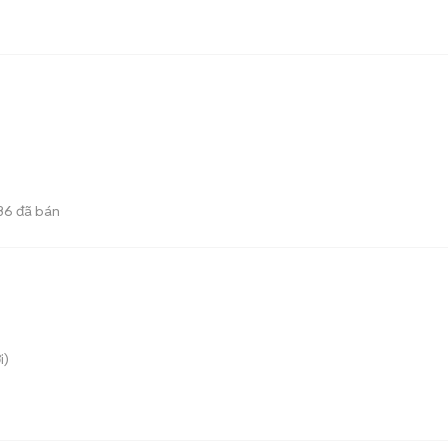
36
đã bán
i)