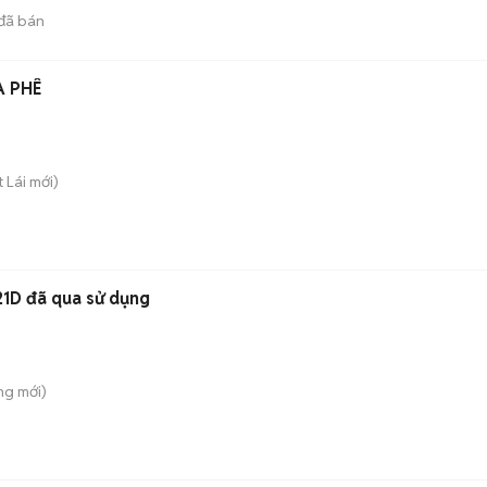
đã bán
N CÀ PHÊ
t Lái
mới)
21D đã qua sử dụng
ông
mới)