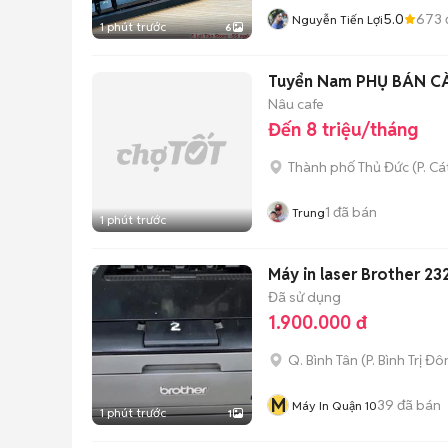
5.0
673
Nguyễn Tiến Lợi
1 phút trước
6
Tuyển Nam PHỤ BÁ
Nâu cafe
Đến 8 triệu/tháng
Thành phố Thủ Đức
(
P. Cá
1
đã bán
Trung
1 phút trước
Máy in laser Brother 23
Đã sử dụng
1.900.000 đ
Q. Bình Tân
(
P. Bình Trị Đ
M
39
đã bán
Máy In Quận 10
1 phút trước
1