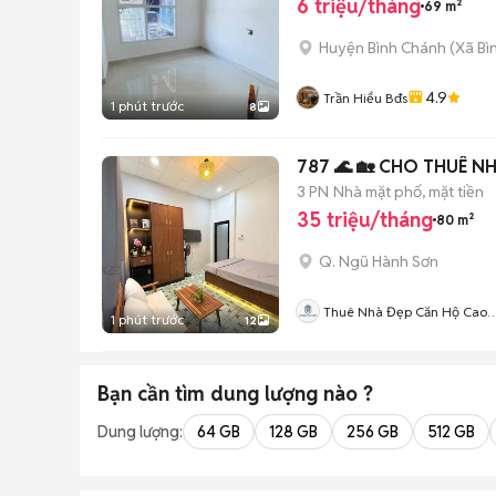
6 triệu/tháng
69 m²
Huyện Bình Chánh
(
Xã Bì
4.9
Trần Hiểu Bđs
1 phút trước
8
787 🌊 🏡 CHO THUÊ 
3 PN
Nhà mặt phố, mặt tiền
35 triệu/tháng
80 m²
Q. Ngũ Hành Sơn
Thuê Nhà Đẹp Căn Hộ Cao
1 phút trước
12
Cấp Đà Nẵng
Bạn cần tìm
dung lượng
nào ?
Dung lượng:
64 GB
128 GB
256 GB
512 GB