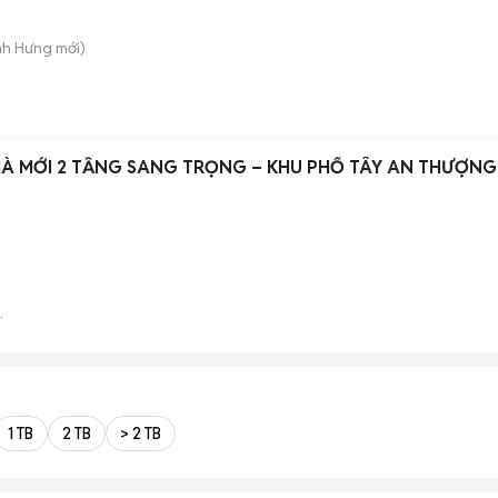
nh Hưng
mới)
NHÀ MỚI 2 TẦNG SANG TRỌNG – KHU PHỐ TÂY AN THƯỢNG
1 TB
2 TB
> 2 TB