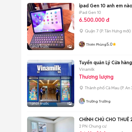
ipad Gen 10 anh em nào
iPad Gen 10
6.500.000 đ
Quận 7
(
P. Tân Hưng
mới)
5.0
Thiên Phùng
1 phút trước
1
Tuyển quản Lý Cửa hàng
Vinamilk
Thương lượng
Thành phố Cà Mau
(
P. An
Trường Trường
1 phút trước
1
CHÍNH CHỦ CHO THUÊ 2P
2 PN
Chung cư