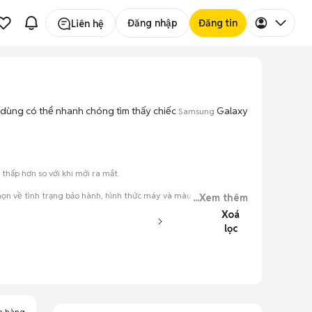
Đăng nhập
Đăng tin
Liên hệ
ời dùng có thể nhanh chóng tìm thấy chiếc
Galaxy
Samsung
hấp hơn so với khi mới ra mắt.
ọn về tình trạng bảo hành, hình thức máy và màu sắc.
...Xem thêm
Xoá
đăng.
lọc
tiếng nói chung.
a hàng