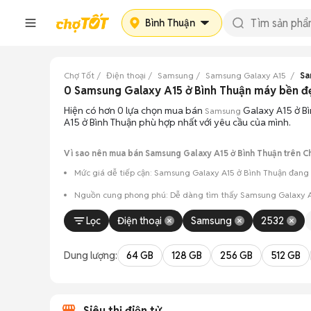
Bình Thuận
Chợ Tốt
Điện thoại
Samsung
Samsung Galaxy A15
Sa
0 Samsung Galaxy A15 ở Bình Thuận máy bền 
Hiện có hơn 0 lựa chọn mua bán
Galaxy A15 ở Bì
Samsung
A15 ở Bình Thuận phù hợp nhất với yêu cầu của mình.
Vì sao nên mua bán Samsung Galaxy A15 ở Bình Thuận trên C
Mức giá dễ tiếp cận: Samsung Galaxy A15 ở Bình Thuận đang l
Nguồn cung phong phú: Dễ dàng tìm thấy
Samsung
Galaxy A
Giao dịch minh bạch: Việc gặp gỡ trực tiếp giúp người 
Lọc
Điện thoại
Samsung
2532
Mua bán linh hoạt: Hai bên có thể chủ động thỏa thuận
Dung lượng:
64 GB
128 GB
256 GB
512 GB
Siêu thị điện tử