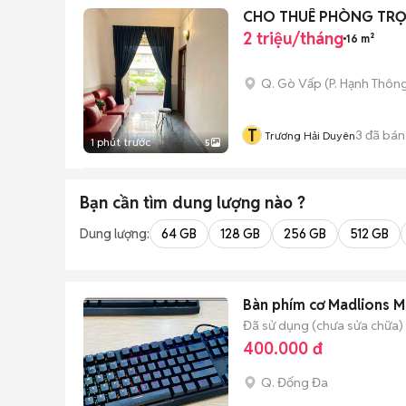
CHO THUÊ PHÒNG TRỌ 
2 triệu/tháng
16 m²
Q. Gò Vấp
(
P. Hạnh Thôn
T
3
đã bán
Trương Hải Duyên
1 phút trước
5
Bạn cần tìm
dung lượng
nào ?
Dung lượng:
64 GB
128 GB
256 GB
512 GB
Bàn phím cơ Madlions 
Đã sử dụng (chưa sửa chữa)
400.000 đ
Q. Đống Đa