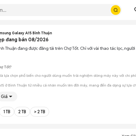
msung Galaxy A15 Bình Thuận
đẹp đang bán 08/2026
nh Thuận đang được đăng tải trên Chợ Tốt. Chỉ với vài thao tác lọc, ngư
hợ Tốt?
à lựa chọn phổ biến cho người dùng muốn trải nghiệm dòng máy này với chi phí t
15 ở Bình Thuận từ nhiều cá nhân muốn lên đời máy, mang đến đa dạng sự lựa ch
mua đánh giá chính xác hiệu năng thực tế của máy so với mô tả trên tin 
Giá
 giá cả và địa điểm giao nhận, chốt giao dịch nhanh chóng khi đạt được 
1 TB
2 TB
> 2 TB
Xem Cử