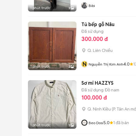
Bibi
1 phút trước
2
Tủ bếp gỗ Nâu
Đã sử dụng
300.000 đ
Q. Liên Chiểu
N
4.0
1
Nguyễn Thị Kim Anh
1 phút trước
2
Sơ mi HAZZYS
Đã sử dụng
Đồ nam
100.000 đ
Q. Ninh Kiều
(
P. Tân An
mớ
5.0
1
đã bán
Beo Dosi
1 phút trước
2