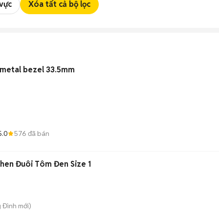
 vực
Xóa tất cả bộ lọc
 metal bezel 33.5mm
)
5.0
576
đã bán
en Đuôi Tôm Đen Size 1
g Đình
mới)