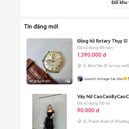
Đổi khu
Tin đăng mới
Đồng hồ Rotary Thụy Sĩ
Đã sử dụng
Đồ nam
1.390.000 đ
Q. Bình Tân
(
P. An Lạc
mới
Swatch Vintage Sài Gòn
43 giây trước
5
Váy Nữ CaoCaoByCaoCh
Đã sử dụng
Đồ nữ
90.000 đ
Q. Thanh Xuân
(
P. Khươn