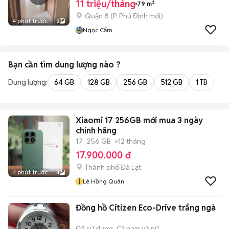
11 triệu/tháng
79 m²
Quận 8
(
P. Phú Định
mới)
4 phút trước
3
Ngọc Cẩm
Bạn cần tìm
dung lượng
nào ?
Dung lượng:
64 GB
128 GB
256 GB
512 GB
1 TB
2 
Xiaomi 17 256GB mới mua 3 ngày
chính hãng
17
256 GB
>12 tháng
17.900.000 đ
Thành phố Đà Lạt
4 phút trước
4
l
Lê Hồng Quân
Đồng hồ Citizen Eco-Drive trắng ngà
Đã sử dụng
Cả nam và nữ