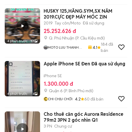
HUSKY 125,HÃNG.SYM,SX NĂM
2019.CỰC ĐẸP MÁY MÓC ZIN
2019
Tay côn/Moto
Đã sử dụng
25.252.626 đ
Q. Phú Nhuận
(
P. Cầu Kiệu
mới)
4 phút trước
17
184
đã
4.1
MOTO LUU THANH
bán
HAI-Cua Hang MOTO
LUU THANH HAI 77A
Apple iPhone SE Đen Đã qua sử dụng
Hoang Van Thu , PN ,
TPHCM
iPhone SE
1.300.000 đ
Quận 6
(
P. Bình Phú
mới)
4 phút trước
3
C
4.2
60
đã bán
CHI CHỊU CHƠI
Cho thuê căn góc Aurora Residence
79m2 3PN 2 góc nhìn Q1
3 PN
Chung cư