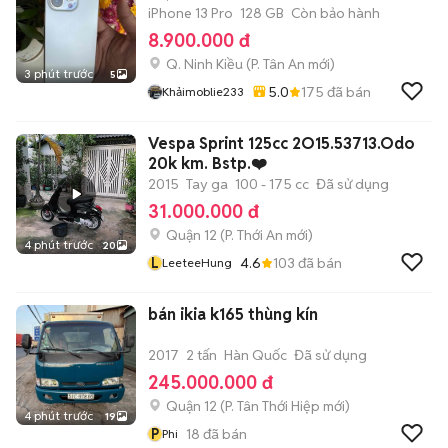
iPhone 13 Pro
128 GB
Còn bảo hành
8.900.000 đ
Q. Ninh Kiều
(
P. Tân An
mới)
3 phút trước
5
5.0
175
đã bán
Khảimoblie233
Vespa Sprint 125cc 2O15.53713.Odo
20k km. Bstp.❤️
2015
Tay ga
100 - 175 cc
Đã sử dụng
31.000.000 đ
Quận 12
(
P. Thới An
mới)
4 phút trước
20
L
4.6
103
đã bán
LeeteeHung
bán ikia k165 thùng kín
2017
2 tấn
Hàn Quốc
Đã sử dụng
245.000.000 đ
Quận 12
(
P. Tân Thới Hiệp
mới)
4 phút trước
19
P
18
đã bán
Phi