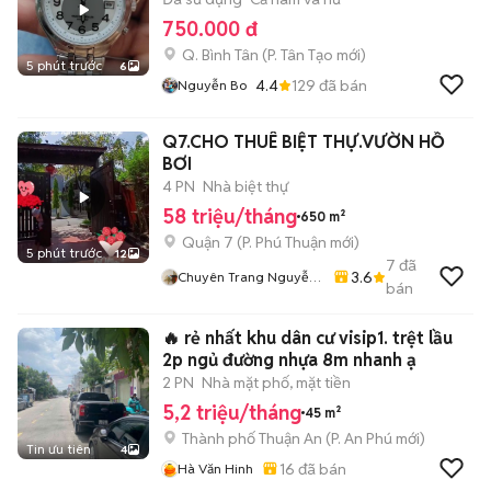
750.000 đ
Q. Bình Tân
(
P. Tân Tạo
mới)
5 phút trước
6
4.4
129
đã bán
Nguyễn Bo
Q7.CHO THUÊ BIỆT THỰ.VƯỜN HỒ
BƠI
4 PN
Nhà biệt thự
58 triệu/tháng
650 m²
Quận 7
(
P. Phú Thuận
mới)
5 phút trước
12
7
đã
3.6
Chuyên Trang Nguyễn
bán
Văn Quyết
🔥 rẻ nhất khu dân cư visip1. trệt lầu
2p ngủ đường nhựa 8m nhanh ạ
2 PN
Nhà mặt phố, mặt tiền
5,2 triệu/tháng
45 m²
Thành phố Thuận An
(
P. An Phú
mới)
Tin ưu tiên
4
16
đã bán
Hà Văn Hinh