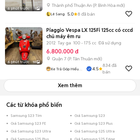
Thành phố Thuận An
(
P. Bình Hòa
mới)
6 phút trước
1
L
5.0
8
đã bán
Lê Sang
Piaggio Vespa LX 125Fi 125cc có cccd
chủ máy êm ru
2012
Tay ga
100 - 175 cc
Đã sử dụng
6.800.000 đ
Quận 7
(
P. Tân Thuận
mới)
6 phút trước
10
834
đã
4.5
Xe Trả Góp Hiếu
bán
CT
Xem thêm
Các từ khóa phổ biến
Samsung S23 Tím
Giá Samsung S23
Giá Samsung S23 FE
Giá Samsung S23 Plus
Giá Samsung S23 Ultra
Giá Samsung S25 Ultra
Giá Samsung S25 Plus
Giá Samsung S25 Edge