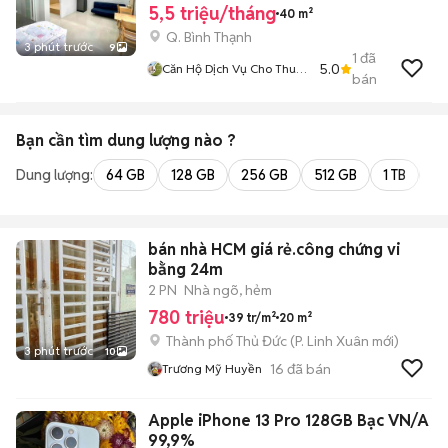
5,5 triệu/tháng
40 m²
Q. Bình Thạnh
3 phút trước
9
1
đã
5.0
Căn Hộ Dịch Vụ Cho Thuê
bán
TPHCM
Bạn cần tìm
dung lượng
nào ?
Dung lượng:
64 GB
128 GB
256 GB
512 GB
1 TB
2 
bán nhà HCM giá rẻ.công chứng vi
bằng 24m
2 PN
Nhà ngõ, hẻm
780 triệu
39 tr/m²
20 m²
Thành phố Thủ Đức
(
P. Linh Xuân
mới)
3 phút trước
10
16
đã bán
Trương Mỹ Huyền
Apple iPhone 13 Pro 128GB Bạc VN/A
99,9%