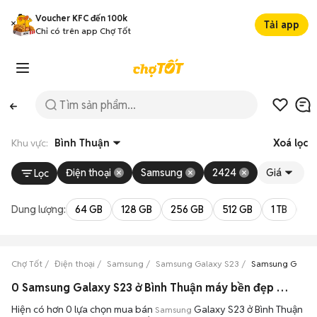
Voucher KFC đến 100k
Tải app
Chỉ có trên app Chợ Tốt
Khu vực:
Bình Thuận
Xoá lọc
Điện thoại
Samsung
2424
Giá
Lọc
Dung lượng:
64 GB
128 GB
256 GB
512 GB
1 TB
2 
Chợ Tốt
Điện thoại
Samsung
Samsung Galaxy S23
Samsung Galaxy
0 Samsung Galaxy S23 ở Bình Thuận máy bền đẹp đang bán 08/2026
Hiện có hơn 0 lựa chọn mua bán
Galaxy S23 ở Bình Thuận
Samsung