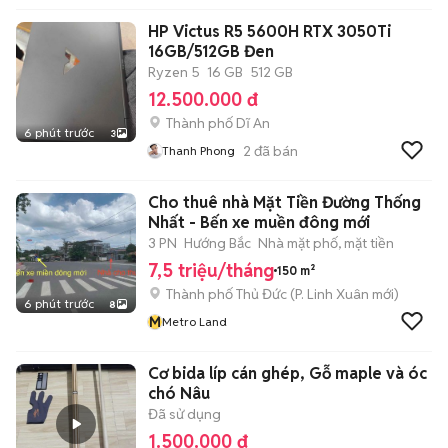
HP Victus R5 5600H RTX 3050Ti
16GB/512GB Đen
Ryzen 5
16 GB
512 GB
12.500.000 đ
Thành phố Dĩ An
6 phút trước
3
2
đã bán
Thanh Phong
Cho thuê nhà Mặt Tiền Đường Thống
Nhất - Bến xe muền đông mới
3 PN
Hướng Bắc
Nhà mặt phố, mặt tiền
7,5 triệu/tháng
150 m²
Thành phố Thủ Đức
(
P. Linh Xuân
mới)
6 phút trước
8
M
Metro Land
Cơ bida líp cán ghép, Gỗ maple và óc
chó Nâu
Đã sử dụng
1.500.000 đ