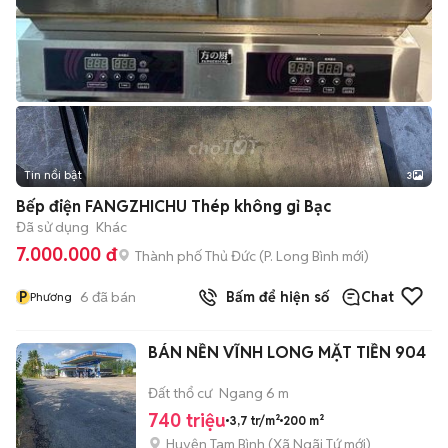
Tin nổi bật
3
Bếp điện FANGZHICHU Thép không gỉ Bạc
Đã sử dụng
Khác
7.000.000 đ
Thành phố Thủ Đức
(
P. Long Bình
mới)
P
6
đã bán
Bấm để hiện số
Chat
Phương
BÁN NỀN VĨNH LONG MẶT TIỀN 904
Đất thổ cư
Ngang 6 m
740 triệu
3,7 tr/m²
200 m²
Huyện Tam Bình
(
Xã Ngãi Tứ
mới)