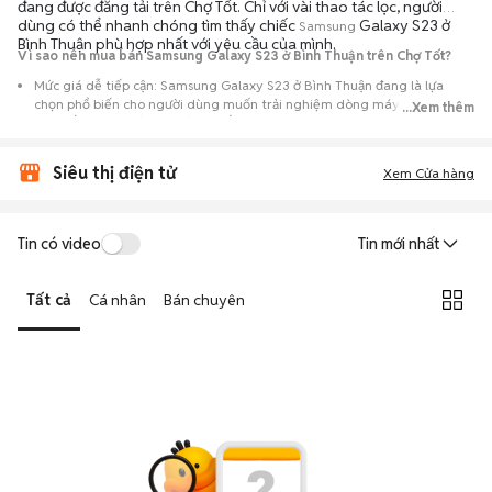
đang được đăng tải trên Chợ Tốt. Chỉ với vài thao tác lọc, người
dùng có thể nhanh chóng tìm thấy chiếc
Galaxy S23 ở
Samsung
Bình Thuận phù hợp nhất với yêu cầu của mình.
Vì sao nên mua bán Samsung Galaxy S23 ở Bình Thuận trên Chợ Tốt?
Mức giá dễ tiếp cận: Samsung Galaxy S23 ở Bình Thuận đang là lựa
chọn phổ biến cho người dùng muốn trải nghiệm dòng máy này với chi
...Xem thêm
phí thấp hơn so với khi mới ra mắt.
Nguồn cung phong phú: Dễ dàng tìm thấy
Samsung
Galaxy S23 ở Bình
Siêu thị điện tử
Thuận từ nhiều cá nhân muốn lên đời máy, mang đến đa dạng sự lựa
Xem Cửa hàng
chọn về tình trạng bảo hành, hình thức máy và màu sắc.
Giao dịch minh bạch: Việc gặp gỡ trực tiếp giúp người mua
Tin có video
Tin mới nhất
đánh giá chính xác hiệu năng thực tế của máy so với mô tả trên
tin đăng.
Tất cả
Cá nhân
Bán chuyên
Mua bán linh hoạt: Hai bên có thể chủ động thỏa thuận giá cả và
địa điểm giao nhận, chốt giao dịch nhanh chóng khi đạt được
tiếng nói chung.