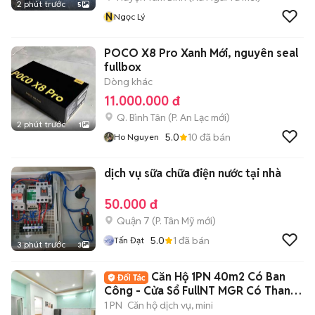
2 phút trước
5
N
Ngọc Lý
POCO X8 Pro Xanh Mới, nguyên seal
fullbox
Dòng khác
11.000.000 đ
Q. Bình Tân
(
P. An Lạc
mới)
2 phút trước
1
5.0
10
đã bán
Ho Nguyen
dịch vụ sữa chữa điện nước tại nhà
50.000 đ
Quận 7
(
P. Tân Mỹ
mới)
5.0
1
đã bán
Tấn Đạt
3 phút trước
3
Căn Hộ 1PN 40m2 Có Ban
Công - Cửa Sổ FullNT MGR Có Thang
Máy
1 PN
Căn hộ dịch vụ, mini