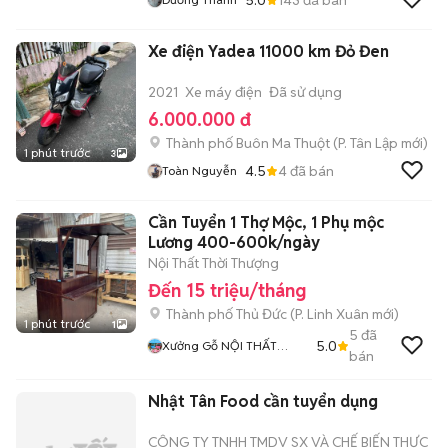
Xe điện Yadea 11000 km Đỏ Đen
2021
Xe máy điện
Đã sử dụng
6.000.000 đ
Thành phố Buôn Ma Thuột
(
P. Tân Lập
mới)
1 phút trước
3
4.5
4
đã bán
Toàn Nguyễn
Cần Tuyển 1 Thợ Mộc, 1 Phụ mộc
Lương 400-600k/ngày
Nội Thất Thời Thượng
Đến 15 triệu/tháng
Thành phố Thủ Đức
(
P. Linh Xuân
mới)
1 phút trước
1
5
đã
5.0
Xưởng Gỗ NỘI THẤT
bán
THỜI THƯỢNG
Nhật Tân Food cần tuyển dụng
CÔNG TY TNHH TMDV SX VÀ CHẾ BIẾN THỰC