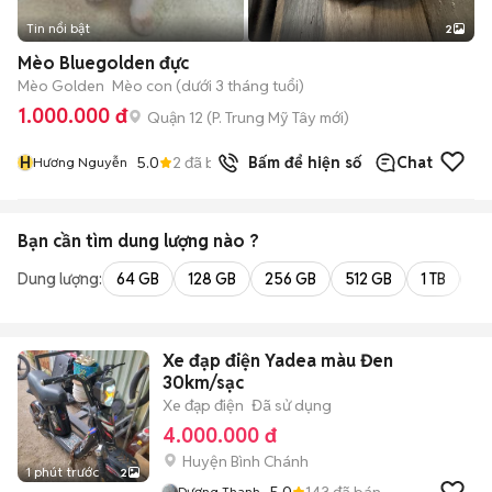
Tin nổi bật
2
Mèo Bluegolden đực
Mèo Golden
Mèo con (dưới 3 tháng tuổi)
1.000.000 đ
Quận 12
(
P. Trung Mỹ Tây
mới)
H
5.0
2
đã bán
Bấm để hiện số
Chat
Hương Nguyễn
Bạn cần tìm
dung lượng
nào ?
Dung lượng:
64 GB
128 GB
256 GB
512 GB
1 TB
2 
Xe đạp điện Yadea màu Đen
30km/sạc
Xe đạp điện
Đã sử dụng
4.000.000 đ
Huyện Bình Chánh
1 phút trước
2
5.0
143
đã bán
Dương Thanh