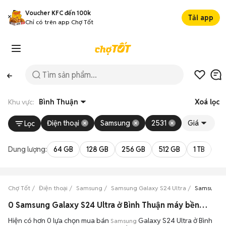
Voucher KFC đến 100k
Tải app
Chỉ có trên app Chợ Tốt
Khu vực:
Bình Thuận
Xoá lọc
Điện thoại
Samsung
2531
Giá
Lọc
Dung lượng:
64 GB
128 GB
256 GB
512 GB
1 TB
2 
Chợ Tốt
Điện thoại
Samsung
Samsung Galaxy S24 Ultra
Samsung Ga
0 Samsung Galaxy S24 Ultra ở Bình Thuận máy bền đẹp đang bán 08/2026
Hiện có hơn 0 lựa chọn mua bán
Galaxy S24 Ultra ở Bình
Samsung