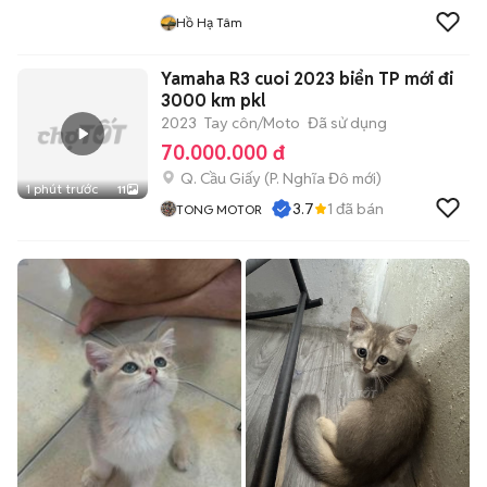
Hồ Hạ Tâm
Yamaha R3 cuoi 2023 biển TP mới đi
3000 km pkl
2023
Tay côn/Moto
Đã sử dụng
70.000.000 đ
Q. Cầu Giấy
(
P. Nghĩa Đô
mới)
1 phút trước
11
3.7
1
đã bán
TONG MOTOR