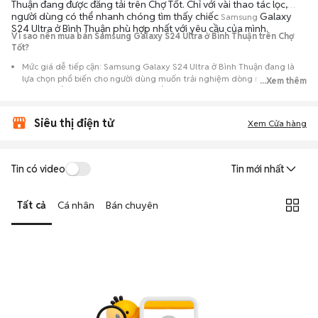
Thuận đang được đăng tải trên Chợ Tốt. Chỉ với vài thao tác lọc,
người dùng có thể nhanh chóng tìm thấy chiếc
Galaxy
Samsung
S24 Ultra ở Bình Thuận phù hợp nhất với yêu cầu của mình.
Vì sao nên mua bán Samsung Galaxy S24 Ultra ở Bình Thuận trên Chợ
Tốt?
Mức giá dễ tiếp cận: Samsung Galaxy S24 Ultra ở Bình Thuận đang là
lựa chọn phổ biến cho người dùng muốn trải nghiệm dòng máy này với
...Xem thêm
chi phí thấp hơn so với khi mới ra mắt.
Nguồn cung phong phú: Dễ dàng tìm thấy
Samsung
Galaxy S24 Ultra ở
Siêu thị điện tử
Bình Thuận từ nhiều cá nhân muốn lên đời máy, mang đến đa dạng sự
Xem Cửa hàng
lựa chọn về tình trạng bảo hành, hình thức máy và màu sắc.
Giao dịch minh bạch: Việc gặp gỡ trực tiếp giúp người mua
Tin có video
Tin mới nhất
đánh giá chính xác hiệu năng thực tế của máy so với mô tả trên
tin đăng.
Tất cả
Cá nhân
Bán chuyên
Mua bán linh hoạt: Hai bên có thể chủ động thỏa thuận giá cả và
địa điểm giao nhận, chốt giao dịch nhanh chóng khi đạt được
tiếng nói chung.