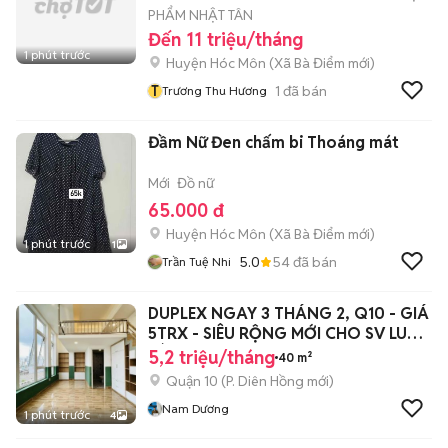
PHẨM NHẬT TÂN
Đến 11 triệu/tháng
1 phút trước
Huyện Hóc Môn
(
Xã Bà Điểm
mới)
T
1
đã bán
Trương Thu Hương
Đầm Nữ Đen chấm bi Thoáng mát
Mới
Đồ nữ
65.000 đ
Huyện Hóc Môn
(
Xã Bà Điểm
mới)
1 phút trước
1
5.0
54
đã bán
Trần Tuệ Nhi
DUPLEX NGAY 3 THÁNG 2, Q10 - GIÁ
5TRX - SIÊU RỘNG MỚI CHO SV LUN
NÈ
5,2 triệu/tháng
40 m²
Quận 10
(
P. Diên Hồng
mới)
Nam Dương
1 phút trước
4