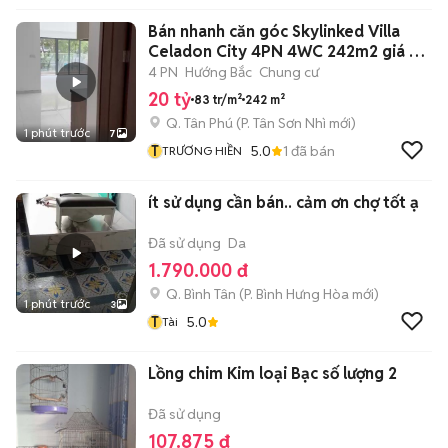
Bán nhanh căn góc Skylinked Villa
Celadon City 4PN 4WC 242m2 giá 20
tỷ
4 PN
Hướng Bắc
Chung cư
20 tỷ
83 tr/m²
242 m²
Q. Tân Phú
(
P. Tân Sơn Nhì
mới)
1 phút trước
7
T
5.0
1
đã bán
TRƯƠNG HIỀN
ít sử dụng cần bán.. cảm ơn chợ tốt ạ
Đã sử dụng
Da
1.790.000 đ
Q. Bình Tân
(
P. Bình Hưng Hòa
mới)
1 phút trước
3
T
5.0
Tài
Lồng chim Kim loại Bạc số lượng 2
Đã sử dụng
107.875 đ