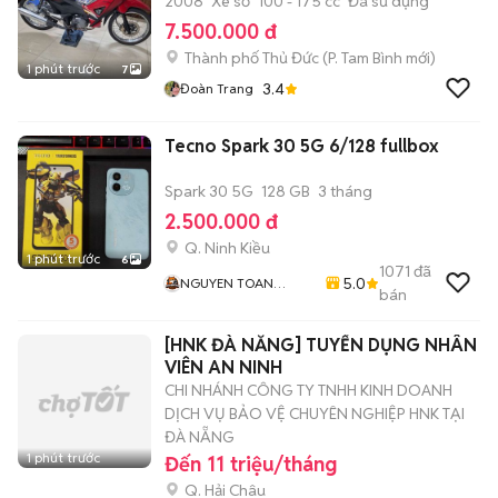
2008
Xe số
100 - 175 cc
Đã sử dụng
7.500.000 đ
Thành phố Thủ Đức
(
P. Tam Bình
mới)
1 phút trước
7
3.4
Đoàn Trang
Tecno Spark 30 5G 6/128 fullbox
Spark 30 5G
128 GB
3 tháng
2.500.000 đ
Q. Ninh Kiều
1 phút trước
6
1071
đã
5.0
NGUYEN TOAN
bán
Mobile - Thu Máy Cũ -
Bán Trả Góp
[HNK ĐÀ NẴNG] TUYỂN DỤNG NHÂN
VIÊN AN NINH
CHI NHÁNH CÔNG TY TNHH KINH DOANH
DỊCH VỤ BẢO VỆ CHUYÊN NGHIỆP HNK TẠI
ĐÀ NẴNG
1 phút trước
Đến 11 triệu/tháng
Q. Hải Châu