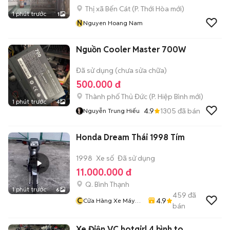
Thị xã Bến Cát
(
P. Thới Hòa
mới)
1 phút trước
1
N
Nguyen Hoang Nam
Nguồn Cooler Master 700W
Đã sử dụng (chưa sửa chữa)
500.000 đ
Thành phố Thủ Đức
(
P. Hiệp Bình
mới)
1 phút trước
4
4.9
1305
đã bán
Nguyễn Trung Hiếu
Honda Dream Thái 1998 Tím
1998
Xe số
Đã sử dụng
11.000.000 đ
Q. Bình Thạnh
1 phút trước
6
459
đã
C
4.9
Cửa Hàng Xe Máy
bán
Văn Vũ
Xe Điện VC hotgirl 4 bình to