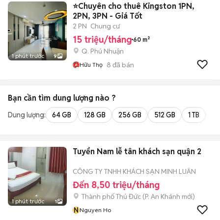
⭐Chuyên cho thuê Kingston 1PN,
2PN, 3PN - Giá Tốt
2 PN
Chung cư
15 triệu/tháng
60 m²
Q. Phú Nhuận
1 phút trước
9
8
đã bán
Hữu Thọ
Bạn cần tìm
dung lượng
nào ?
Dung lượng:
64 GB
128 GB
256 GB
512 GB
1 TB
2 
Tuyển Nam lễ tân khách sạn quận 2
CÔNG TY TNHH KHÁCH SẠN MINH LUÂN
Đến 8,50 triệu/tháng
Thành phố Thủ Đức
(
P. An Khánh
mới)
1 phút trước
1
N
Nguyen Ho