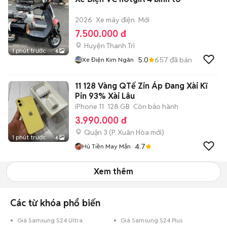
2026
Xe máy điện
Mới
7.500.000 đ
Huyện Thanh Trì
1 phút trước
6
5.0
657
đã bán
Xe Điện Kim Ngân
11 128 Vàng QTế Zin Áp Đang Xài Kĩ
Pin 93% Xài Lâu
iPhone 11
128 GB
Còn bảo hành
3.990.000 đ
Quận 3
(
P. Xuân Hòa
mới)
1 phút trước
6
4.7
Hủ Tiền May Mắn
Xem thêm
Các từ khóa phổ biến
Giá Samsung S24 Ultra
Giá Samsung S24 Plus