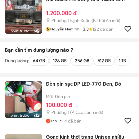
1.200.000 đ
Phường Thạnh Xuân
(
P. Thới An
mới)
N
3.3
122
đã bán
Nguyễn Nam Nhi
3 phút trước
5
Bạn cần tìm
dung lượng
nào ?
Dung lượng:
64 GB
128 GB
256 GB
512 GB
1 TB
2 
Đèn pin sạc DP LED-770 Đen, Đỏ
Mới
Đèn pin
100.000 đ
Phường 1
(
P. Cao Lãnh
mới)
4 phút trước
6
4
đã bán
Tho Lê
Gọng kính thời trang Unisex nhiều