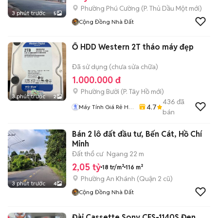
Phường Phú Cường
(
P. Thủ Dầu Một
mới)
3 phút trước
5
Cộng Đồng Nhà Đất
Ổ HDD Western 2T tháo máy đẹp
Đã sử dụng (chưa sửa chữa)
1.000.000 đ
Phường Bưởi
(
P. Tây Hồ
mới)
3 phút trước
2
436
đã
4.7
Máy Tính Giá Rẻ Hà
bán
Nôi
Bán 2 lô đất đầu tư, Bến Cát, Hồ Chí
Minh
Đất thổ cư
Ngang 22 m
2,05 tỷ
18 tr/m²
116 m²
Phường An Khánh (Quận 2 cũ)
3 phút trước
4
Cộng Đồng Nhà Đất
Đài Cassette Sony CFS-1140S Đen