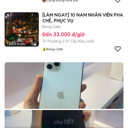
Cộng Đồng Nhà Đất
[LÀM NGAY] 10 NAM NHÂN VIÊN PHA
CHẾ, PHỤC VỤ
Reng Cafe
Đến 33.000 đ/giờ
Phường 2
(
P. Cầu Kiệu
mới)
1 phút trước
5
Reng Cafe