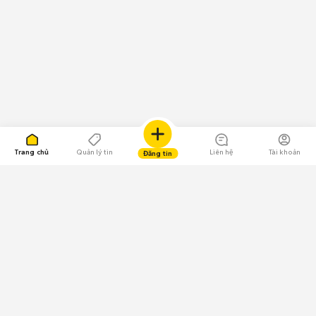
Trang chủ
Quản lý tin
Liên hệ
Tài khoản
Đăng tin
109.000 Bình chọn
Tải ứng dụng Chợ Tốt