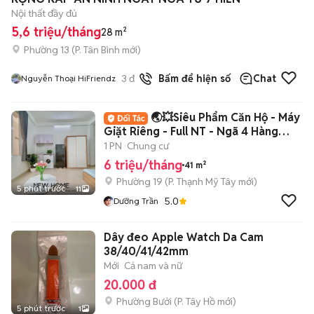
Nội thất đầy đủ
5,6 triệu/tháng
28 m²
Phường 13
(
P. Tân Bình
mới)
3
đã bán
Bấm để hiện số
Chat
Nguyễn Thoại HiFriendz
🌏💥Siêu Phẩm Căn Hộ - Máy
Giặt Riêng - Full NT - Ngã 4 Hàng
Xanh Q.BT
1 PN
Chung cư
6 triệu/tháng
41 m²
Phường 19
(
P. Thạnh Mỹ Tây
mới)
5 phút trước
11
5.0
Dưỡng Trần
Dây đeo Apple Watch Da Cam
38/40/41/42mm
Mới
Cả nam và nữ
20.000 đ
Phường Bưởi
(
P. Tây Hồ
mới)
5 phút trước
1