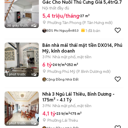
Gác Cho Nuôi Thú Cưng Giá 5,4trQ.7
Nội thất đầy đủ
5,4 triệu/tháng
27 m²
Phường Tân Phong
(
P. Tân Hưng
mới)
36 giây trước
8
1
đã bán
BĐS Phi Nguyễn853
Bán nhà mái thái mặt tiền DX014, Phú
Mỹ, kinh doanh
3 PN
Nhà mặt phố, mặt tiền
6 tỷ
24 tr/m²
252 m²
Phường Phú Mỹ
(
P. Bình Dương
mới)
1 phút trước
5
Cộng Đồng Nhà Đất
Nhà 3 Ngủ Lái Thiêu, Bình Dương -
175m² - 4.1 Tỷ
3 PN
Nhà mặt phố, mặt tiền
4,1 tỷ
23 tr/m²
175 m²
Phường Lái Thiêu
1 phút trước
5