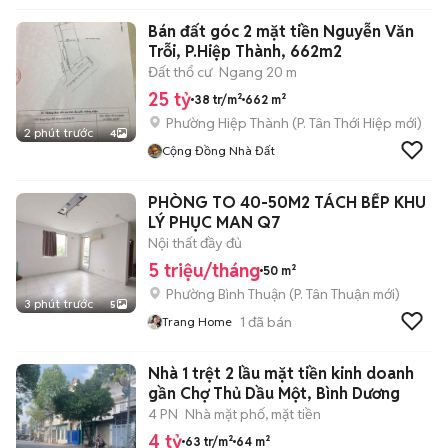
Bán đất góc 2 mặt tiền Nguyễn Văn
Trỗi, P.Hiệp Thành, 662m2
Đất thổ cư
Ngang 20 m
25 tỷ
38 tr/m²
662 m²
Phường Hiệp Thành
(
P. Tân Thới Hiệp
mới)
2 phút trước
4
Cộng Đồng Nhà Đất
PHÒNG TO 40-50M2 TÁCH BẾP KHU
LÝ PHỤC MAN Q7
Nội thất đầy đủ
5 triệu/tháng
50 m²
Phường Bình Thuận
(
P. Tân Thuận
mới)
3 phút trước
5
1
đã bán
Trang Home
Nhà 1 trệt 2 lầu mặt tiền kinh doanh
gần Chợ Thủ Dầu Một, Bình Dương
4 PN
Nhà mặt phố, mặt tiền
4 tỷ
63 tr/m²
64 m²