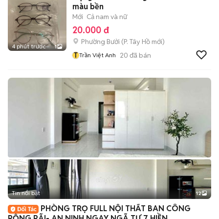
màu bền
Mới
Cả nam và nữ
20.000 đ
Phường Bưởi
(
P. Tây Hồ
mới)
4 phút trước
1
T
20
đã bán
Trần Việt Anh
Tin nổi bật
12
+
2
PHÒNG TRỌ FULL NỘI THẤT BAN CÔNG
RỘNG RÃI- AN NINH NGAY NGÃ TƯ 7 HIỀN