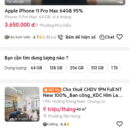
Tin nổi bật
3
Apple iPhone 11 Pro Max 64GB 95%
iPhone 11 Pro Max
64 GB
4-6 tháng
3.650.000 đ
Phường Phú Diễn
4.7
2
đã bán
Bấm để hiện số
Chat
Táo Sinh Viên
Bạn cần tìm
dung lượng
nào ?
Dung lượng:
64 GB
128 GB
256 GB
512 GB
1 TB
2 
Cho thuê CHDV 1PN Full NT
New 100%_Ban công_KDC Him Lam
Quận 7.
1 PN
Hướng Đông Nam
Chung cư
9 triệu/tháng
40 m²
Phường Tân Hưng
2 phút trước
12
4.4
Cường