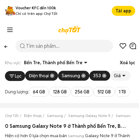
Voucher KFC đến 100k
Tải app
Chỉ có trên app Chợ Tốt
Khu vực:
Bến Tre, Thành phố Bến Tre
Xoá lọc
Điện thoại
Samsung
353
Giá
Lọc
Dung lượng:
64 GB
128 GB
256 GB
512 GB
1 TB
2 
Chợ Tốt
Điện thoại
Samsung
Samsung Galaxy Note 9
Samsung Gal
0 Samsung Galaxy Note 9 ở Thành phố Bến Tre, Bến Tre máy bền đẹp đang bán 08/2026
Hiện có hơn 0 lựa chọn mua bán
Galaxy Note 9 ở Thành
Samsung