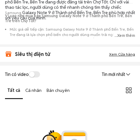
phố Bến Tre, Bến Tre đang được đăng tải trên Chợ Tốt. Chỉ với vài
thao tác lọc, người dùng có thể nhanh chóng tìm thấy chiếc
Galaxy Note 9 ở Thành phố Bến Tre, Bến Tre phù hợp nhất
Samsung
Vì sao nên mua bán Samsung Galaxy Note 9 ở Thành phố Bến Tre, Bến
với yêu cầu của mình.
Tre trên Chợ Tốt?
Mức giá dễ tiếp cận: Samsung Galaxy Note 9 ở Thành phố Bến Tre, Bến
Tre đang là lựa chọn phổ biến cho người dùng muốn trải nghiệm dòng
...Xem thêm
máy này với chi phí thấp hơn so với khi mới ra mắt.
Nguồn cung phong phú: Dễ dàng tìm thấy
Samsung
Galaxy Note 9 ở
Siêu thị điện tử
Thành phố Bến Tre, Bến Tre từ nhiều cá nhân muốn lên đời máy, mang
Xem Cửa hàng
đến đa dạng sự lựa chọn về tình trạng bảo hành, hình thức máy và màu
sắc.
Giao dịch minh bạch: Việc gặp gỡ trực tiếp giúp người mua
Tin có video
Tin mới nhất
đánh giá chính xác hiệu năng thực tế của máy so với mô tả trên
tin đăng.
Tất cả
Cá nhân
Bán chuyên
Mua bán linh hoạt: Hai bên có thể chủ động thỏa thuận giá cả và
địa điểm giao nhận, chốt giao dịch nhanh chóng khi đạt được
tiếng nói chung.