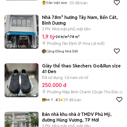
T
20
đã bán
Trần Việt Anh
Nhà 78m² hướng Tây Nam, Bến Cát,
Bình Dương
2 PN
Nhà mặt phố, mặt tiền
1,9 tỷ
24 tr/m²
78 m²
Phường Tân Định
(
P. Hòa Lợi
mới)
5 phút trước
5
Cộng Đồng Nhà Đất
Giày thể thao Skechers Go&Run size
41 Đen
Đã sử dụng
Cả nam và nữ
250.000 đ
Phường Hiệp Bình Chánh (Quận Thủ Đức cũ)
5 phút trước
3
M
4.1
29
đã bán
Mr T
Bán nhà khu nhà ở TMDV Phú Mỹ,
đường Hùng Vương, TP Mới
3 PN
Nhà mặt phố, mặt tiền