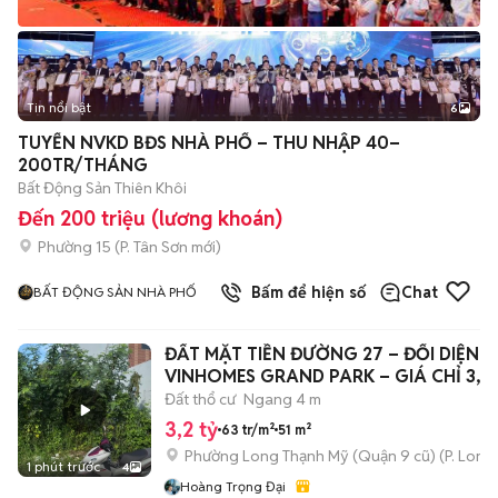
Tin nổi bật
6
+
2
TUYỂN NVKD BĐS NHÀ PHỐ – THU NHẬP 40–
200TR/THÁNG
Bất Động Sản Thiên Khôi
Đến 200 triệu (lương khoán)
Phường 15
(
P. Tân Sơn
mới)
Bấm để hiện số
Chat
BẤT ĐỘNG SẢN NHÀ PHỐ
ĐẤT MẶT TIỀN ĐƯỜNG 27 – ĐỐI DIỆN
VINHOMES GRAND PARK – GIÁ CHỈ 3,2
Đất thổ cư
Ngang 4 m
3,2 tỷ
63 tr/m²
51 m²
Phường Long Thạnh Mỹ (Quận 9 cũ)
(
P. Long
1 phút trước
4
Hoàng Trọng Đại