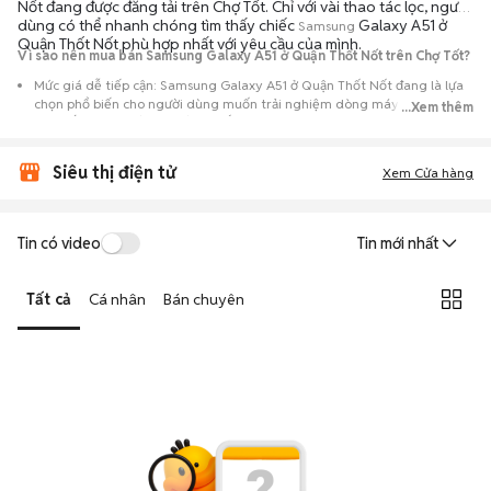
Nốt đang được đăng tải trên Chợ Tốt. Chỉ với vài thao tác lọc, người
dùng có thể nhanh chóng tìm thấy chiếc
Galaxy A51 ở
Samsung
Quận Thốt Nốt phù hợp nhất với yêu cầu của mình.
Vì sao nên mua bán Samsung Galaxy A51 ở Quận Thốt Nốt trên Chợ Tốt?
Mức giá dễ tiếp cận: Samsung Galaxy A51 ở Quận Thốt Nốt đang là lựa
chọn phổ biến cho người dùng muốn trải nghiệm dòng máy này với chi
...Xem thêm
phí thấp hơn so với khi mới ra mắt.
Nguồn cung phong phú: Dễ dàng tìm thấy
Samsung
Galaxy A51 ở Quận
Siêu thị điện tử
Thốt Nốt từ nhiều cá nhân muốn lên đời máy, mang đến đa dạng sự lựa
Xem Cửa hàng
chọn về tình trạng bảo hành, hình thức máy và màu sắc.
Giao dịch minh bạch: Việc gặp gỡ trực tiếp giúp người mua
Tin có video
Tin mới nhất
đánh giá chính xác hiệu năng thực tế của máy so với mô tả trên
tin đăng.
Tất cả
Cá nhân
Bán chuyên
Mua bán linh hoạt: Hai bên có thể chủ động thỏa thuận giá cả và
địa điểm giao nhận, chốt giao dịch nhanh chóng khi đạt được
tiếng nói chung.