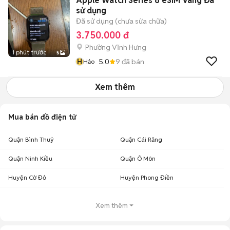
Apple Watch Series 6 eSIM Vàng Đã
sử dụng
Đã sử dụng (chưa sửa chữa)
3.750.000 đ
Phường Vĩnh Hưng
1 phút trước
5
H
5.0
9
đã bán
Hảo
Xem thêm
Mua bán đồ điện tử
Quận Bình Thuỷ
Quận Cái Răng
Quận Ninh Kiều
Quận Ô Môn
Huyện Cờ Đỏ
Huyện Phong Điền
Xem thêm