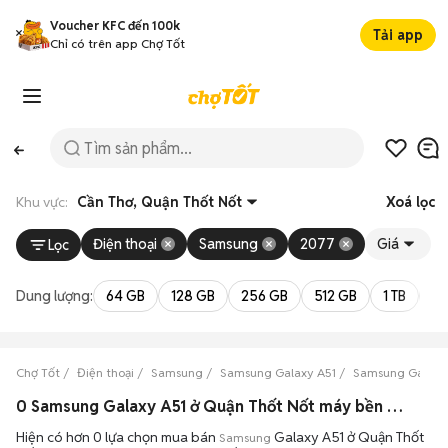
Voucher KFC đến 100k
Tải app
Chỉ có trên app Chợ Tốt
Khu vực:
Cần Thơ, Quận Thốt Nốt
Xoá lọc
Điện thoại
Samsung
2077
Giá
Lọc
Dung lượng:
64 GB
128 GB
256 GB
512 GB
1 TB
2 
Chợ Tốt
Điện thoại
Samsung
Samsung Galaxy A51
Samsung Galaxy 
0 Samsung Galaxy A51 ở Quận Thốt Nốt máy bền đẹp đang bán 08/2026
Hiện có hơn 0 lựa chọn mua bán
Galaxy A51 ở Quận Thốt
Samsung