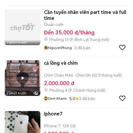
Cần tuyển nhân viên part time và full
time
Quán cafe
Đến 35.000 đ/tháng
Phường 13
(
P. Bình Lợi Trung
mới)
1 phút trước
N
3
đã bán
NguyenPhung
cả lồng và chim
Chim Chào Mào
Chim lớn (từ 3 tháng tuổi)
2.000.000 đ
Phường 4
(
P. Chánh Hưng
mới)
1 phút trước
1
D
5.0
3
đã bán
Dinh Khanh
Iphone7
iPhone 7
128 GB