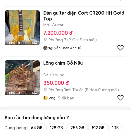
Đàn guitar điện Cort CR200 HH Gold
Top
Mới
Guitar
7.200.000 đ
Phường 7
(
P. Gia Định
mới)
1 phút trước
6
Nguyễn Phan Anh Tú
Lồng chim Gỗ Nâu
Đã sử dụng
350.000 đ
Phường Bình Thuận
(
P. Hòa Cường
mới)
1 phút trước
6
L
5
đã bán
Long
Bạn cần tìm
dung lượng
nào ?
Dung lượng:
64 GB
128 GB
256 GB
512 GB
1 TB
2 