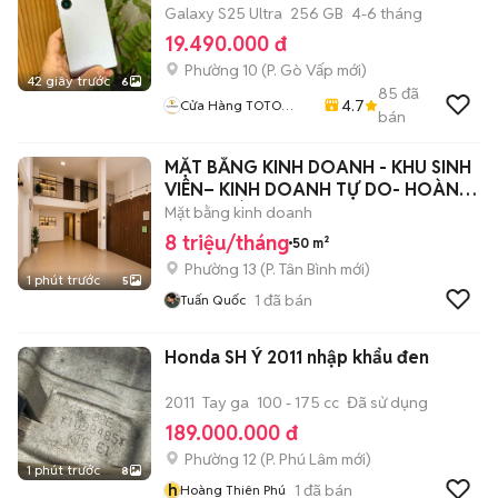
Galaxy S25 Ultra
256 GB
4-6 tháng
19.490.000 đ
Phường 10
(
P. Gò Vấp
mới)
42 giây trước
6
85
đã
4.7
Cửa Hàng TOTO
bán
MOBILE
MẶT BẰNG KINH DOANH - KHU SINH
VIÊN– KINH DOANH TỰ DO- HOÀNG
HOA THÁM
Mặt bằng kinh doanh
8 triệu/tháng
50 m²
Phường 13
(
P. Tân Bình
mới)
1 phút trước
5
1
đã bán
Tuấn Quốc
Honda SH Ý 2011 nhập khẩu đen
2011
Tay ga
100 - 175 cc
Đã sử dụng
189.000.000 đ
Phường 12
(
P. Phú Lâm
mới)
1 phút trước
8
h
1
đã bán
Hoàng Thiên Phú