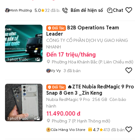
5.0
32
đã bán
Bấm để hiện số
Chat
Minh Phương
B2B Operations Team
Leader
CÔNG TY CỔ PHẦN DỊCH VỤ GIAO HÀNG
NHANH
Đến 17 triệu/tháng
1 phút trước
1
Phường Hòa Khánh Bắc
(
P. Liên Chiểu
mới)
3
đã bán
Vy Vy
🔥ZTE Nubia RedMagic 9 Pro
Snap 8 Gen 3 _Zin Keng
Nubia RedMagic 9 Pro
256 GB
Còn bảo
hành
11.490.000 đ
1 phút trước
6
Phường 7
(
P. Hạnh Thông
mới)
4.7
413
đã bán
Cửa Hàng Vio Store