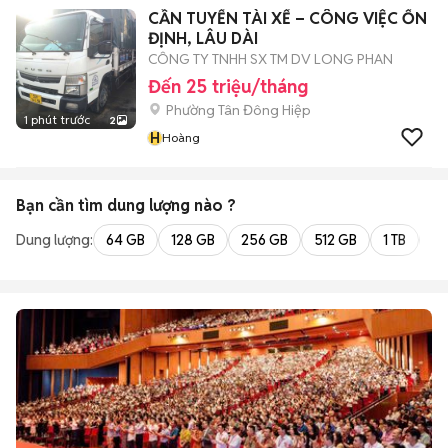
CẦN TUYỂN TÀI XẾ – CÔNG VIỆC ỔN
ĐỊNH, LÂU DÀI
CÔNG TY TNHH SX TM DV LONG PHAN
Đến 25 triệu/tháng
Phường Tân Đông Hiệp
1 phút trước
2
H
Hoàng
Bạn cần tìm
dung lượng
nào ?
Dung lượng:
64 GB
128 GB
256 GB
512 GB
1 TB
2 