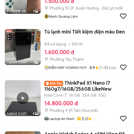
1.500.000 đ
Phường 10
(
P. Xuân Hương - Đà Lạt
mới)
1 phút trước
3
B
Bành Quang Lâm
Tủ lạnh mini Tiết kiệm điện màu Đen
Đã sử dụng
< 100 lít
1.600.000 đ
Phường Tây Thạnh
1 phút trước
3
4.9
21
đã bán
ĐIỆN MÁY HOÀNG HUY
ThinkPad X1 Nano i7
1160g7/16GB/256GB LikeNew
Intel Core i7
16 GB
256 GB
SSD
14.800.000 đ
Phường 9
(
P. Tân Hòa
mới)
1 phút trước
6
5.0
Laptop An Nam