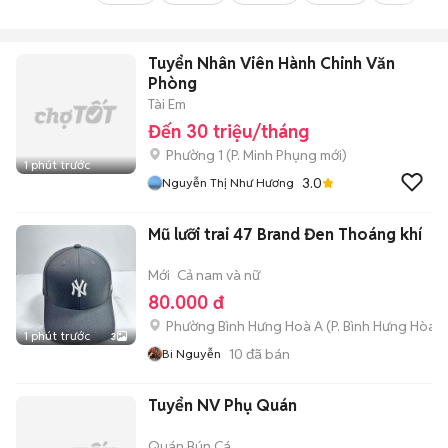
Tuyển Nhân Viên Hành Chinh Văn
Phòng
Tài Em
Đến 30 triệu/tháng
Phường 1
(
P. Minh Phụng
mới)
1 phút trước
3.0
Nguyễn Thị Như Hương
Mũ lưỡi trai 47 Brand Đen Thoáng khí
Mới
Cả nam và nữ
80.000 đ
Phường Bình Hưng Hoà A
(
P. Bình Hưng Hòa
m
1 phút trước
3
10
đã bán
Bi Nguyễn
Tuyển NV Phụ Quán
Quán Bún Cá