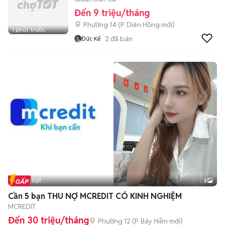
Đến 9 triệu/tháng
Phường 14
(
P. Diên Hồng
mới)
1 phút trước
2
đã bán
Đức Kế
Tin nổi bật
2
Cần 5 bạn THU NỢ MCREDIT CÓ KINH NGHIỆM
MCREDIT
Đến 30 triệu/tháng
Phường 12
(
P. Bảy Hiền
mới)