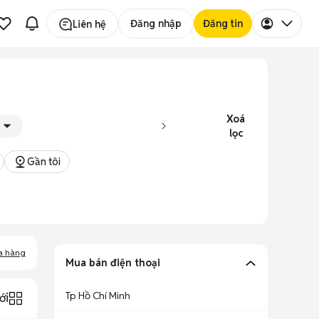
Đăng nhập
Đăng tin
Liên hệ
Xoá
lọc
Gần tôi
a hàng
Mua bán điện thoại
Tp Hồ Chí Minh
ới