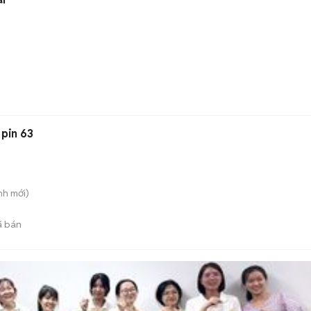
, pin 63
nh
mới)
 bán