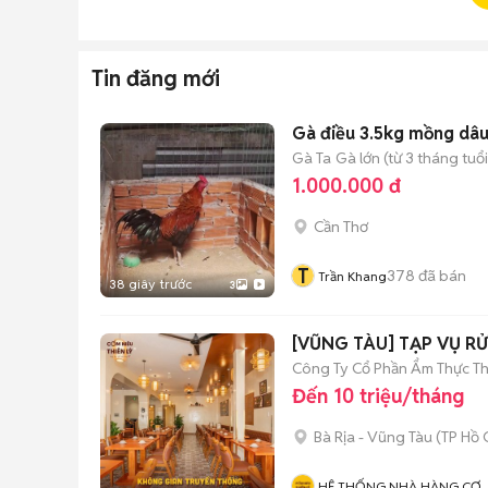
Tin đăng mới
Gà điều 3.5kg mồng dâ
Gà Ta
Gà lớn (từ 3 tháng tuổi
1.000.000 đ
Cần Thơ
T
378
đã bán
Trần Khang
38 giây trước
3
[VŨNG TÀU] TẠP VỤ R
Công Ty Cổ Phần Ẩm Thực Th
Đến 10 triệu/tháng
Bà Rịa - Vũng Tàu
(
TP Hồ 
HỆ THỐNG NHÀ HÀNG CƠ