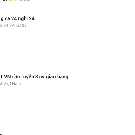
g ca 24 nghỉ 24
E 24 SÀI GÒN
 VN cần tuyển 3 nv giao hang
t Việt Nam
ai