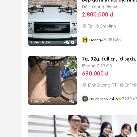
Đã sử dụng
Rinnai
2.800.000 đ
Tp Hồ Chí Minh
H
46
đã bán
Hoàng
1 phút trước
6
7g, 32g, full cn, icl sạch
iPhone 7
32 GB
690.000 đ
Bình Dương
(
TP Hồ Chí Mi
4.6
7239
đã
Phước Mobile
1 phút trước
5