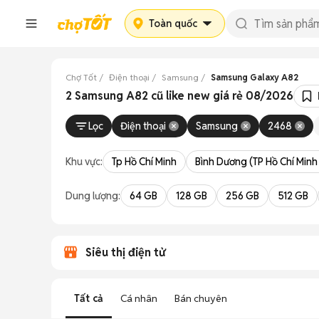
Toàn quốc
Chợ Tốt
Điện thoại
Samsung
Samsung Galaxy A82
2 Samsung A82 cũ like new giá rẻ 08/2026
Lọc
Điện thoại
Samsung
2468
Khu vực:
Tp Hồ Chí Minh
Bình Dương (TP Hồ Chí Minh
Dung lượng:
64 GB
128 GB
256 GB
512 GB
Siêu thị điện tử
Tất cả
Cá nhân
Bán chuyên