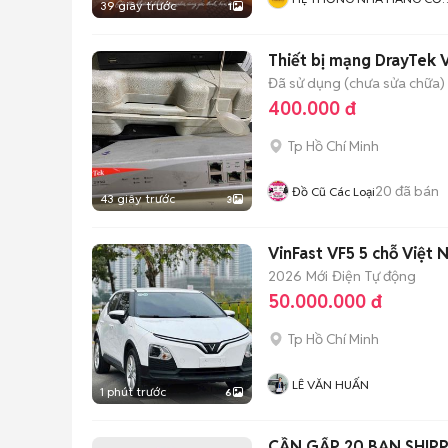
39 giây trước
1
NIÊU THIÊN LÝ
Thiết bị mạng DrayTek 
Đã sử dụng (chưa sửa chữa)
400.000 đ
Tp Hồ Chí Minh
20
đã bán
Đồ Cũ Các Loại
43 giây trước
3
VinFast VF5 5 chỗ Việt
2026
Mới
Điện
Tự động
50.000.000 đ
Tp Hồ Chí Minh
LÊ VĂN HUẤN
1 phút trước
6
CẦN GẤP 20 BẠN SHIPP