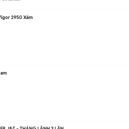
Vigor 2950 Xám
 Nam
ER J&T - THÁNG LÃNH 3 LẦN