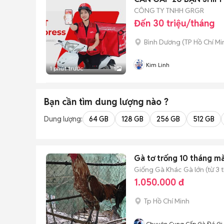
CÔNG TY TNHH GRGR
Đến 30 triệu/tháng
Bình Dương
(
TP Hồ Chí Mi
Kim Linh
1 phút trước
1
Bạn cần tìm
dung lượng
nào ?
Dung lượng:
64 GB
128 GB
256 GB
512 GB
Gà tơ trống 10 tháng m
Giống Gà Khác
Gà lớn (từ 3 
1.050.000 đ
Tp Hồ Chí Minh
Chuyên Cung Cấp Gà Đá Gi