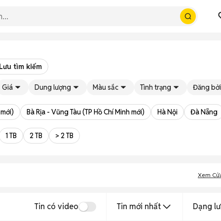
Lưu tìm kiếm
Giá
Dung lượng
Màu sắc
Tình trạng
Đăng bởi
 mới)
Bà Rịa - Vũng Tàu (TP Hồ Chí Minh mới)
Hà Nội
Đà Nẵng
1 TB
2 TB
> 2 TB
Xem Cử
Tin có video
Tin mới nhất
Dạng lư