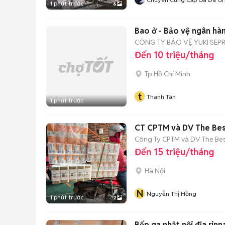
1 phút trước
6
Rẻ
Bao ở - Bảo vệ ngân hàn
CÔNG TY BẢO VỆ YUKI SEPR
Đến 10 triệu/tháng
Tp Hồ Chí Minh
t
Thanh Tân
1 phút trước
CT CPTM và DV The Best
Công Ty CPTM và DV The Bes
Đến 15 triệu/tháng
Hà Nội
N
Nguyễn Thị Hồng
1 phút trước
2
Bếp ga nhật nội địa rinn