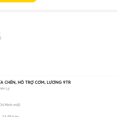
u
)
ỬA CHÉN, HỖ TRỢ CƠM, LƯƠNG 9TR
iên Lý
Chí Minh
mới)
24
đã bán
M