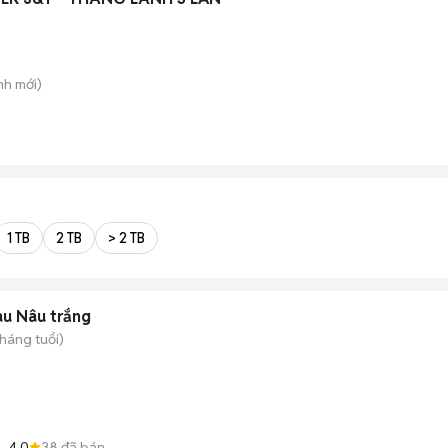
nh
mới)
1 TB
2 TB
> 2 TB
àu Nâu trắng
tháng tuổi)
4.0
38
đã bán
á