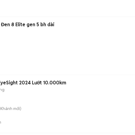
Đen 8 Elite gen 5 bh dài
 EyeSight 2024 Lướt 10.000km
ộng
n Khánh
mới)
n