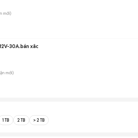
ên
mới)
 12V-30A.bán xâc
uận
mới)
1 TB
2 TB
> 2 TB