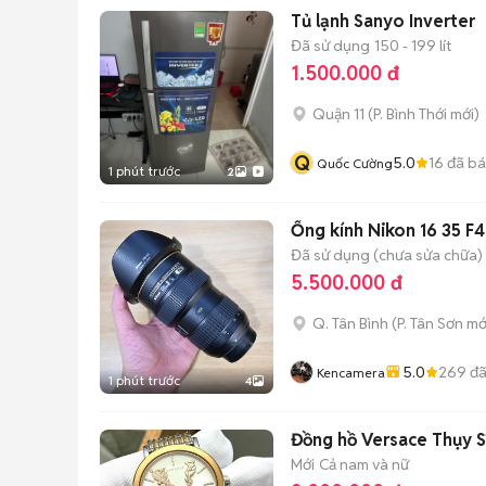
Tủ lạnh Sanyo Inverter
Đã sử dụng
150 - 199 lít
1.500.000 đ
Quận 11
(
P. Bình Thới
mới)
Q
5.0
16
đã b
Quốc Cường
1 phút trước
2
Ống kính Nikon 16 35 F
Đã sử dụng (chưa sửa chữa)
5.500.000 đ
Q. Tân Bình
(
P. Tân Sơn
mớ
5.0
269
đã
Kencamera
1 phút trước
4
Đồng hồ Versace Thụy 
Mới
Cả nam và nữ