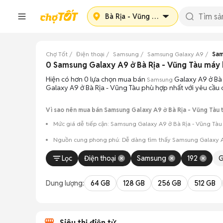
Bà Rịa - Vũng Tàu
Chợ Tốt
Điện thoại
Samsung
Samsung Galaxy A9
Sam
0 Samsung Galaxy A9 ở Bà Rịa - Vũng Tàu máy
Hiện có hơn 0 lựa chọn mua bán
Galaxy A9 ở Bà 
Samsung
Galaxy A9 ở Bà Rịa - Vũng Tàu phù hợp nhất với yêu cầu 
Vì sao nên mua bán Samsung Galaxy A9 ở Bà Rịa - Vũng Tàu t
Mức giá dễ tiếp cận: Samsung Galaxy A9 ở Bà Rịa - Vũng Tàu 
Nguồn cung phong phú: Dễ dàng tìm thấy
Samsung
Galaxy A
Giao dịch minh bạch: Việc gặp gỡ trực tiếp giúp người 
Lọc
Điện thoại
Samsung
192
G
Mua bán linh hoạt: Hai bên có thể chủ động thỏa thuận
Dung lượng:
64 GB
128 GB
256 GB
512 GB
Siêu thị điện tử