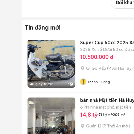
Đổi khu
Tin đăng mới
Super Cup 50cc 2025 X
2025
Xe số
Dưới 50 cc
Đã s
10.500.000 đ
Q. Gò Vấp
(
P. An Hội Tây
m
T
Thanh Hương
40 giây trước
1
bán nhà Mặt tiền Hà Hu
6 PN
Nhà mặt phố, mặt tiền
14,8 tỷ
71 tr/m²
209 m²
Quận 12
(
P. Thới An
mới)