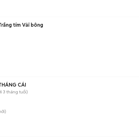
rắng tím Vải bông
THÁNG CÁI
i 3 tháng tuổi)
ới)