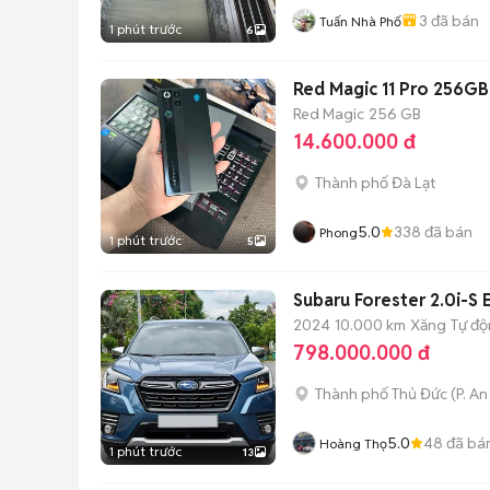
3
đã bán
Tuấn Nhà Phố
1 phút trước
6
Red Magic 11 Pro 256GB 
Red Magic
256 GB
14.600.000 đ
Thành phố Đà Lạt
5.0
338
đã bán
Phong
1 phút trước
5
Subaru Forester 2.0i-S
2024
10.000 km
Xăng
Tự đ
798.000.000 đ
Thành phố Thủ Đức
(
P. A
5.0
48
đã bá
Hoàng Thọ
1 phút trước
13