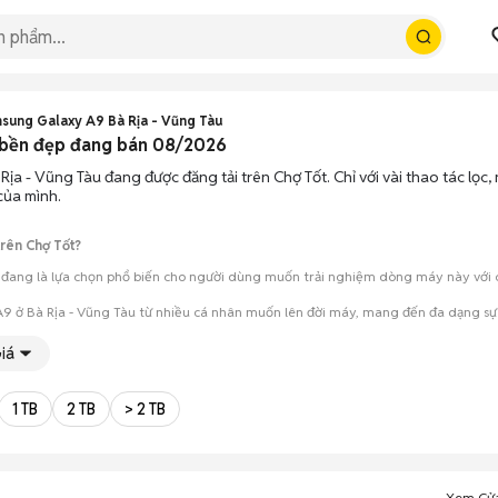
sung Galaxy A9 Bà Rịa - Vũng Tàu
 bền đẹp đang bán 08/2026
Rịa - Vũng Tàu đang được đăng tải trên Chợ Tốt. Chỉ với vài thao tác lọ
của mình.
rên Chợ Tốt?
đang là lựa chọn phổ biến cho người dùng muốn trải nghiệm dòng máy này với chi
9 ở Bà Rịa - Vũng Tàu từ nhiều cá nhân muốn lên đời máy, mang đến đa dạng sự 
mua đánh giá chính xác hiệu năng thực tế của máy so với mô tả trên tin 
iá
 giá cả và địa điểm giao nhận, chốt giao dịch nhanh chóng khi đạt được 
1 TB
2 TB
> 2 TB
Xem Cử