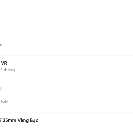
án
4 VR
3 tháng
i)
 bán
Sĩ 35mm Vàng Bạc