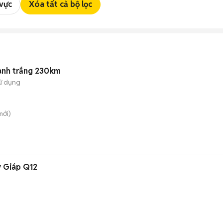
 vực
Xóa tất cả bộ lọc
anh trắng 230km
ử dụng
ới)
y Giáp Q12