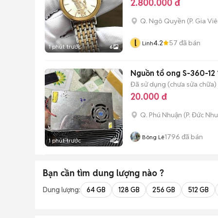
2.800.000 đ
Q. Ngô Quyền
(
P. Gia Vi
l
4.2
57
đã bán
Linh
1 phút trước
6
Nguồn tổ ong S-360-12
Đã sử dụng (chưa sửa chữa)
20.000 đ
Q. Phú Nhuận
(
P. Đức Nh
1796
đã bán
Bông Lê
1 phút trước
4
Bạn cần tìm
dung lượng
nào ?
Dung lượng:
64 GB
128 GB
256 GB
512 GB