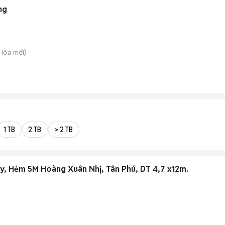
ng
 Hòa
mới)
1 TB
2 TB
> 2 TB
, Hẻm 5M Hoàng Xuân Nhị, Tân Phú, DT 4,7 x12m.