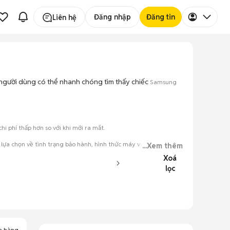
Đăng nhập
Đăng tin
Liên hệ
c, người dùng có thể nhanh chóng tìm thấy chiếc
Samsung
 phí thấp hơn so với khi mới ra mắt.
lựa chọn về tình trạng bảo hành, hình thức máy và màu sắc.
...Xem thêm
Xoá
đăng.
lọc
tiếng nói chung.
a hàng