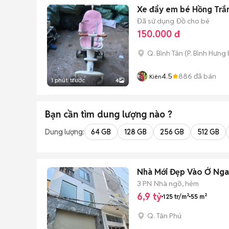
Xe đẩy em bé Hồng Trắ
Đã sử dụng
Đồ cho bé
150.000 đ
Q. Bình Tân
(
P. Bình Hưng
4.5
886
đã bán
Kiên
1 phút trước
4
Bạn cần tìm
dung lượng
nào ?
Dung lượng:
64 GB
128 GB
256 GB
512 GB
Nhà Mới Đẹp Vào Ở Ngay
3 PN
Nhà ngõ, hẻm
6,9 tỷ
125 tr/m²
55 m²
Q. Tân Phú