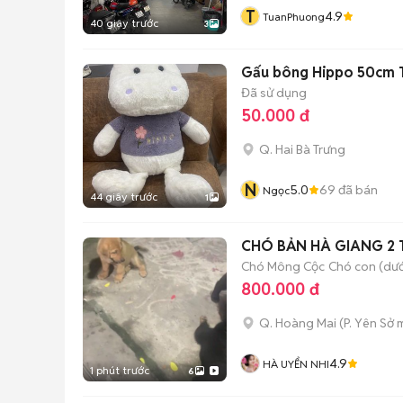
T
4.9
TuanPhuong
40 giây trước
3
Gấu bông Hippo 50cm T
Đã sử dụng
50.000 đ
Q. Hai Bà Trưng
N
5.0
69
đã bán
Ngọc
44 giây trước
1
CHÓ BẢN HÀ GIANG 2 
Chó Mông Cộc
Chó con (dướ
800.000 đ
Q. Hoàng Mai
(
P. Yên Sở
m
4.9
HÀ UYỂN NHI
1 phút trước
6