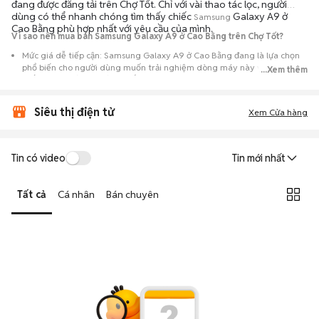
đang được đăng tải trên Chợ Tốt. Chỉ với vài thao tác lọc, người
dùng có thể nhanh chóng tìm thấy chiếc
Galaxy A9 ở
Samsung
Cao Bằng phù hợp nhất với yêu cầu của mình.
Vì sao nên mua bán Samsung Galaxy A9 ở Cao Bằng trên Chợ Tốt?
Mức giá dễ tiếp cận: Samsung Galaxy A9 ở Cao Bằng đang là lựa chọn
phổ biến cho người dùng muốn trải nghiệm dòng máy này với chi phí
...Xem thêm
thấp hơn so với khi mới ra mắt.
Nguồn cung phong phú: Dễ dàng tìm thấy
Samsung
Galaxy A9 ở Cao
Siêu thị điện tử
Bằng từ nhiều cá nhân muốn lên đời máy, mang đến đa dạng sự lựa
Xem Cửa hàng
chọn về tình trạng bảo hành, hình thức máy và màu sắc.
Giao dịch minh bạch: Việc gặp gỡ trực tiếp giúp người mua
Tin có video
Tin mới nhất
đánh giá chính xác hiệu năng thực tế của máy so với mô tả trên
tin đăng.
Tất cả
Cá nhân
Bán chuyên
Mua bán linh hoạt: Hai bên có thể chủ động thỏa thuận giá cả và
địa điểm giao nhận, chốt giao dịch nhanh chóng khi đạt được
tiếng nói chung.