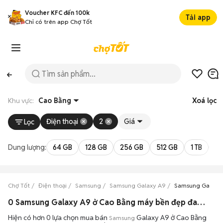
Voucher KFC đến 100k
Tải app
Chỉ có trên app Chợ Tốt
Khu vực:
Cao Bằng
Xoá lọc
Điện thoại
2
Giá
Lọc
Dung lượng:
64 GB
128 GB
256 GB
512 GB
1 TB
2 
Chợ Tốt
Điện thoại
Samsung
Samsung Galaxy A9
Samsung Galaxy
0 Samsung Galaxy A9 ở Cao Bằng máy bền đẹp đang bán 08/2026
Hiện có hơn 0 lựa chọn mua bán
Galaxy A9 ở Cao Bằng
Samsung