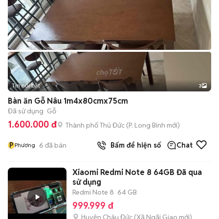
Tin nổi bật
3
Bàn ăn Gỗ Nâu 1m4x80cmx75cm
Đã sử dụng
Gỗ
1.600.000 đ
Thành phố Thủ Đức
(
P. Long Bình
mới)
P
6
đã bán
Bấm để hiện số
Chat
Phương
Xiaomi Redmi Note 8 64GB Đã qua
sử dụng
Redmi Note 8
64 GB
999.999 đ
Huyện Châu Đức
(
Xã Ngãi Giao
mới)