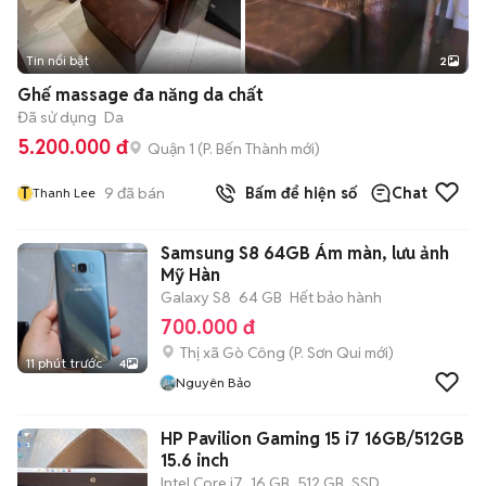
Tin nổi bật
2
Ghế massage đa năng da chất
Đã sử dụng
Da
5.200.000 đ
Quận 1
(
P. Bến Thành
mới)
T
9
đã bán
Bấm để hiện số
Chat
Thanh Lee
Samsung S8 64GB Ám màn, lưu ảnh
Mỹ Hàn
Galaxy S8
64 GB
Hết bảo hành
700.000 đ
Thị xã Gò Công
(
P. Sơn Qui
mới)
11 phút trước
4
Nguyên Bảo
HP Pavilion Gaming 15 i7 16GB/512GB
15.6 inch
Intel Core i7
16 GB
512 GB
SSD