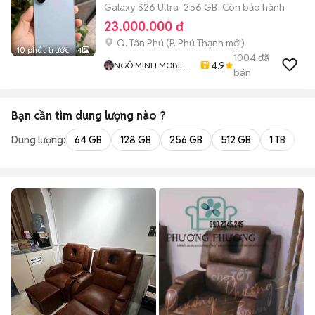
Galaxy S26 Ultra
256 GB
Còn bảo hành
23.000.000 đ
Q. Tân Phú
(
P. Phú Thạnh
mới)
10 phút trước
4
1004
đã
4.9
NGÔ MINH MOBILE
bán
SHOP
Bạn cần tìm
dung lượng
nào ?
Dung lượng:
64 GB
128 GB
256 GB
512 GB
1 TB
2 