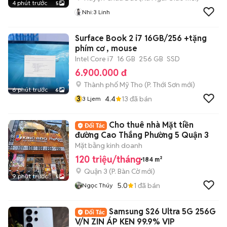
4 phút trước
5
Nhi:3 Linh
Surface Book 2 i7 16GB/256 +tặng
phím cơ , mouse
Intel Core i7
16 GB
256 GB
SSD
6.900.000 đ
Thành phố Mỹ Tho
(
P. Thới Sơn
mới)
6 phút trước
6
3
4.4
13
đã bán
3 Ljem
Cho thuê nhà Mặt tiền
đường Cao Thắng Phường 5 Quận 3
Mặt bằng kinh doanh
120 triệu/tháng
184 m²
Quận 3
(
P. Bàn Cờ
mới)
9 phút trước
5
5.0
1
đã bán
Ngọc Thúy
Samsung S26 Ultra 5G 256G
V/N ZIN ÁP KEN 99.9% VIP