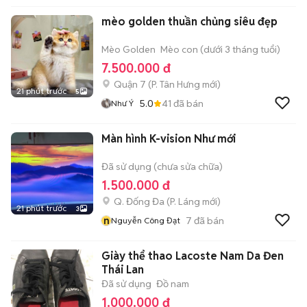
mèo golden thuần chủng siêu đẹp
Mèo Golden
Mèo con (dưới 3 tháng tuổi)
7.500.000 đ
Quận 7
(
P. Tân Hưng
mới)
21 phút trước
5
5.0
41
đã bán
Như Ý
Màn hình K-vision Như mới
Đã sử dụng (chưa sửa chữa)
1.500.000 đ
Q. Đống Đa
(
P. Láng
mới)
21 phút trước
3
n
7
đã bán
Nguyễn Công Đạt
Giày thể thao Lacoste Nam Da Đen
Thái Lan
Đã sử dụng
Đồ nam
1.000.000 đ