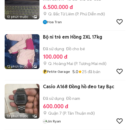
6.500.000 đ
Q. Bắc Từ Liêm
(
P. Phú Diễn
mới)
12 phút trước
1
Hoa Tran
Bộ nỉ trẻ em Hồng 2XL 17kg
Đã sử dụng
Đồ cho bé
100.000 đ
Q. Hoàng Mai
(
P. Tương Mai
mới)
12 phút trước
3
P
5.0
25
đã bán
Petite Garage
Casio A168 Đồng hồ đeo tay Bạc
Đã sử dụng
Đồ nam
600.000 đ
Quận 7
(
P. Tân Thuận
mới)
13 phút trước
1
Jin Ryan