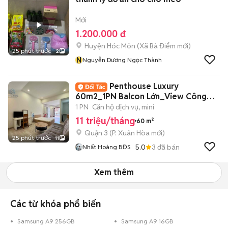
Mới
1.200.000 đ
Huyện Hóc Môn
(
Xã Bà Điểm
mới)
25 phút trước
2
N
Nguyễn Dương Ngọc Thành
Penthouse Luxury
60m2_1PN Balcon Lớn_View Công
Viên Ngay Võ Thị Sáu
1 PN
Căn hộ dịch vụ, mini
11 triệu/tháng
60 m²
Quận 3
(
P. Xuân Hòa
mới)
25 phút trước
11
5.0
3
đã bán
Nhất Hoàng BĐS
Xem thêm
Các từ khóa phổ biến
Samsung A9 256GB
Samsung A9 16GB