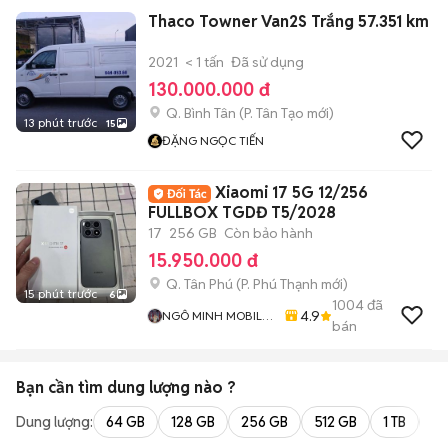
Thaco Towner Van2S Trắng 57.351 km
2021
< 1 tấn
Đã sử dụng
130.000.000 đ
Q. Bình Tân
(
P. Tân Tạo
mới)
13 phút trước
15
ĐẶNG NGỌC TIẾN
Xiaomi 17 5G 12/256
FULLBOX TGDĐ T5/2028
17
256 GB
Còn bảo hành
15.950.000 đ
Q. Tân Phú
(
P. Phú Thạnh
mới)
15 phút trước
6
1004
đã
4.9
NGÔ MINH MOBILE
bán
SHOP
Bạn cần tìm
dung lượng
nào ?
Dung lượng:
64 GB
128 GB
256 GB
512 GB
1 TB
2 