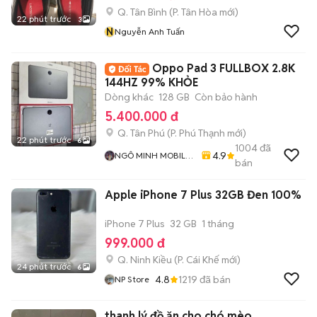
Q. Tân Bình
(
P. Tân Hòa
mới)
22 phút trước
3
N
Nguyễn Anh Tuấn
Oppo Pad 3 FULLBOX 2.8K
144HZ 99% KHỎE
Dòng khác
128 GB
Còn bảo hành
5.400.000 đ
Q. Tân Phú
(
P. Phú Thạnh
mới)
22 phút trước
6
1004
đã
4.9
NGÔ MINH MOBILE
bán
SHOP
Apple iPhone 7 Plus 32GB Đen 100%
iPhone 7 Plus
32 GB
1 tháng
999.000 đ
Q. Ninh Kiều
(
P. Cái Khế
mới)
24 phút trước
6
4.8
1219
đã bán
NP Store
thanh lý đồ ăn cho chó mèo