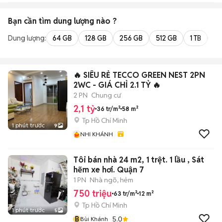
Bạn cần tìm
dung lượng
nào ?
Dung lượng:
64 GB
128 GB
256 GB
512 GB
1 TB
2 
🔥 SIÊU RẺ TECCO GREEN NEST 2PN
2WC - GIÁ CHỈ 2.1 TỶ 🔥
2 PN
Chung cư
2,1 tỷ
36 tr/m²
58 m²
Tp Hồ Chí Minh
1 phút trước
9
NHI KHÁNH
Tôi bán nhà 24 m2, 1 trệt. 1 lầu , Sát
hẽm xe hơi. Quận 7
1 PN
Nhà ngõ, hẻm
750 triệu
63 tr/m²
12 m²
Tp Hồ Chí Minh
1 phút trước
5
B
5.0
Bùi Khánh