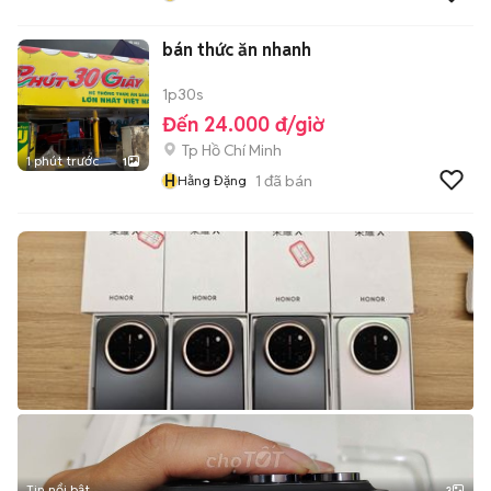
bán thức ăn nhanh
1p30s
Đến 24.000 đ/giờ
Tp Hồ Chí Minh
1 phút trước
1
H
1
đã bán
Hằng Đặng
Tin nổi bật
3