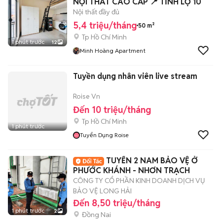
NỘI THẤT CAO CẤP 📍 TỈNH LỘ 10
Nội thất đầy đủ
5,4 triệu/tháng
50 m²
Tp Hồ Chí Minh
1 phút trước
12
Minh Hoàng Apartment
Tuyền dụng nhân viên live stream
Roise Vn
Đến 10 triệu/tháng
Tp Hồ Chí Minh
1 phút trước
Tuyển Dụng Roise
TUYỂN 2 NAM BẢO VỆ Ở
PHƯỚC KHÁNH - NHƠN TRẠCH
CÔNG TY CỔ PHẦN KINH DOANH DỊCH VỤ
BẢO VỆ LONG HẢI
Đến 8,50 triệu/tháng
1 phút trước
2
Đồng Nai