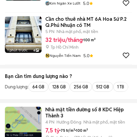
5.0
Kim Ngân Xe Lướt
Cần cho thuê nhà MT 6A Hoa Sứ P.2
Q.Phú Nhuận có TM
5 PN
Nhà mặt phố, mặt tiền
32 triệu/tháng
100 m²
Tp Hồ Chí Minh
1 phút trước
6
N
5.0
Nguyễn Tiến Nam
Bạn cần tìm
dung lượng
nào ?
Dung lượng:
64 GB
128 GB
256 GB
512 GB
1 TB
2 
Nhà mặt tiền đường số 8 KDC Hiệp
Thành 3
4 PN
Hướng Đông
Nhà mặt phố, mặt tiền
7,5 tỷ
75 tr/m²
100 m²