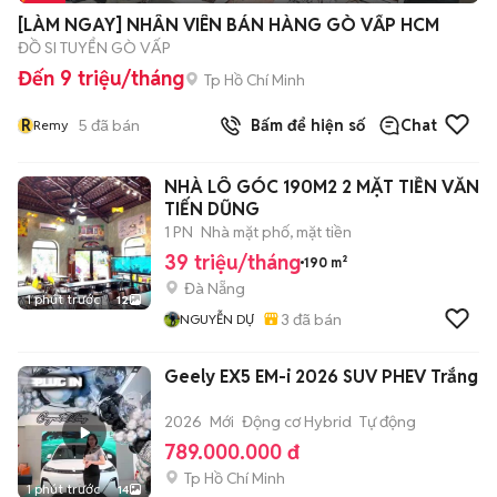
[LÀM NGAY] NHÂN VIÊN BÁN HÀNG GÒ VẤP HCM
ĐỒ SI TUYỂN GÒ VẤP
Đến 9 triệu/tháng
Tp Hồ Chí Minh
R
5
đã bán
Bấm để hiện số
Chat
Remy
NHÀ LÔ GÓC 190M2 2 MẶT TIỀN VĂN
TIẾN DŨNG
1 PN
Nhà mặt phố, mặt tiền
39 triệu/tháng
190 m²
Đà Nẵng
1 phút trước
12
3
đã bán
NGUYỄN DỰ
Geely EX5 EM-i 2026 SUV PHEV Trắng
2026
Mới
Động cơ Hybrid
Tự động
789.000.000 đ
Tp Hồ Chí Minh
1 phút trước
14