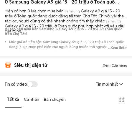
0 Samsung Galaxy A9 giá 15 - 20 triệu ở Toàn quốc máy bền đẹp đang bán 08/2026
Hiện có hơn 0 lựa chọn mua bán
Galaxy A9 giá 15 - 20
Samsung
triệu ở Toàn quốc đang được đăng tải trên Chợ Tốt. Chỉ với vài thao
tác lọc, người dùng có thể nhanh chóng tìm thấy chiếc
Samsung
Galaxy A9 giá 15 - 20 triệu ở Toàn quốc phù hợp nhất với yêu cầu
Vì sao nên mua bán Samsung Galaxy A9 giá 15 - 20 triệu ở Toàn quốc
của mình.
trên Chợ Tốt?
Mức giá dễ tiếp cận: Samsung Galaxy A9 giá 15 - 20 triệu ở Toàn quốc
đang là lựa chọn phổ biến cho người dùng muốn trải nghiệm dòng máy
...Xem thêm
này với chi phí thấp hơn so với khi mới ra mắt.
Nguồn cung phong phú: Dễ dàng tìm thấy
Samsung
Galaxy A9 giá 15 -
Siêu thị điện tử
20 triệu ở Toàn quốc từ nhiều cá nhân muốn lên đời máy, mang đến đa
Xem Cửa hàng
dạng sự lựa chọn về tình trạng bảo hành, hình thức máy và màu sắc.
Giao dịch minh bạch: Việc gặp gỡ trực tiếp giúp người mua
Tin có video
Tin mới nhất
đánh giá chính xác hiệu năng thực tế của máy so với mô tả trên
tin đăng.
Tất cả
Cá nhân
Bán chuyên
Mua bán linh hoạt: Hai bên có thể chủ động thỏa thuận giá cả và
địa điểm giao nhận, chốt giao dịch nhanh chóng khi đạt được
tiếng nói chung.