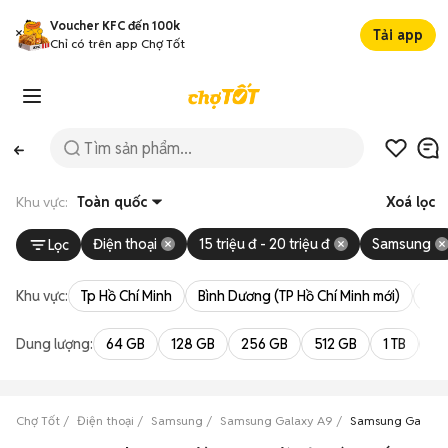
Voucher KFC đến 100k
Tải app
Chỉ có trên app Chợ Tốt
Khu vực:
Toàn quốc
Xoá lọc
Điện thoại
15 triệu đ - 20 triệu đ
Samsung
Lọc
Khu vực:
Tp Hồ Chí Minh
Bình Dương (TP Hồ Chí Minh mới)
Bà 
Dung lượng:
64 GB
128 GB
256 GB
512 GB
1 TB
2 
Chợ Tốt
Điện thoại
Samsung
Samsung Galaxy A9
Samsung Galaxy A9