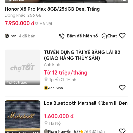
Honor X8 Pro Max 8GB/256GB Đen, Trắng
Dòng khác
256 GB
7.950.000 đ
Hà Nội
4
đã bán
Bấm để hiện số
Chat
Tran
TUYỂN DỤNG TÀI XẾ BẰNG LÁI B2
(GIAO HÀNG THỦY SẢN)
Anh Bình
Từ 12 triệu/tháng
Tp Hồ Chí Minh
1 phút trước
A
Anh Bình
Loa Bluetooth Marshall Kilburn III Đen
1.600.000 đ
Hà Nội
5.0
263
đã bán
Phạm Nguyễn