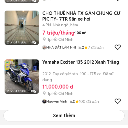
2 phút trước
5
CHO THUÊ NHÀ TX GẦN CHUNG CƯ
PICITY- 7TR Sân xe hơi
4 PN
Nhà ngõ, hẻm
7 triệu/tháng
100 m²
Tp Hồ Chí Minh
2 phút trước
4
5.0
7
đã bán
NHÀ ĐẤT LÂM NHI
Yamaha Exciter 135 2012 Xanh Trắng
2012
Tay côn/Moto
100 - 175 cc
Đã sử
dụng
11.000.000 đ
2 phút trước
11
Tp Hồ Chí Minh
5.0
100
đã bán
Nguyen Vinh
Xem thêm