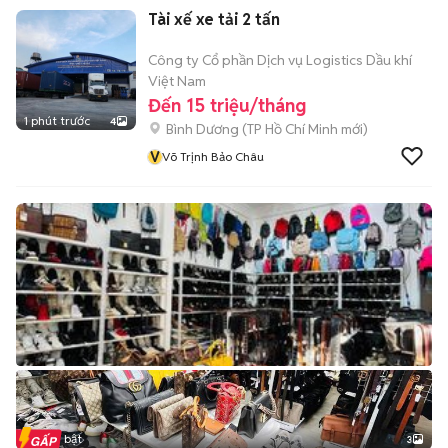
Tài xế xe tải 2 tấn
Công ty Cổ phần Dịch vụ Logistics Dầu khí
Việt Nam
Đến 15 triệu/tháng
1 phút trước
4
Bình Dương
(
TP Hồ Chí Minh
mới)
V
Võ Trịnh Bảo Châu
Tin nổi bật
3