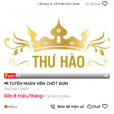
30
đã bán
Công Ty Cổ Phần Kinh Doanh
Dịch Vụ Bảo Vệ Long Hải
Tin nổi bật
1
📢 TUYỂN NHÂN VIÊN CHỐT ĐƠN
THƯ HÀO SHOP
Đến 8 triệu/tháng
Tp Hồ Chí Minh
H
Bấm để hiện số
Chat
Hứa Ly