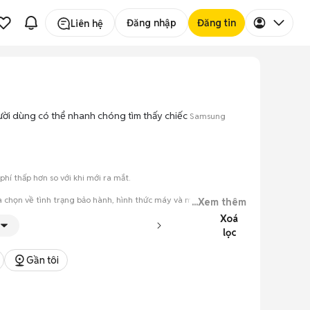
Đăng nhập
Đăng tin
Liên hệ
người dùng có thể nhanh chóng tìm thấy chiếc
Samsung
í thấp hơn so với khi mới ra mắt.
 chọn về tình trạng bảo hành, hình thức máy và màu sắc.
...Xem thêm
Xoá
đăng.
lọc
tiếng nói chung.
Gần tôi