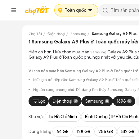
Toàn quốc
Chợ Tốt
Điện thoại
Samsung
Samsung Galaxy A9 Plus
1 Samsung Galaxy A9 Plus ở Toàn quốc máy bề
Hiện có hơn 1 lựa chọn mua bán
Galaxy A9 Plus ở
Samsung
Galaxy A9 Plus ở Toàn quốc phù hợp nhất với yêu cầu củ
Vì sao nên mua bán Samsung Galaxy A9 Plus ở Toàn quốc trê
Mức giá dễ tiếp cận: Samsung Galaxy A9 Plus ở Toàn quốc đan
Nguồn cung phong phú: Dễ dàng tìm thấy
Samsung
Galaxy A
Giao dịch minh bạch: Việc gặp gỡ trực tiếp giúp người 
Lọc
Điện thoại
Samsung
1698
Mua bán linh hoạt: Hai bên có thể chủ động thỏa thuận
Khu vực:
Tp Hồ Chí Minh
Bình Dương (TP Hồ Chí Minh
Dung lượng:
64 GB
128 GB
256 GB
512 GB