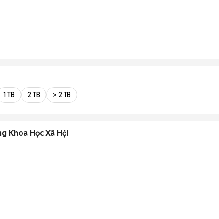
1 TB
2 TB
> 2 TB
ng Khoa Học Xã Hội