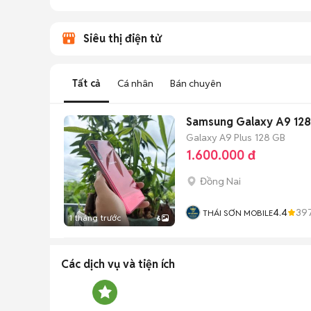
Siêu thị điện tử
Tất cả
Cá nhân
Bán chuyên
Samsung Galaxy A9 128
Galaxy A9 Plus
128 GB
1.600.000 đ
Đồng Nai
4.4
39
THÁI SƠN MOBILE
1 tháng trước
6
Các dịch vụ và tiện ích