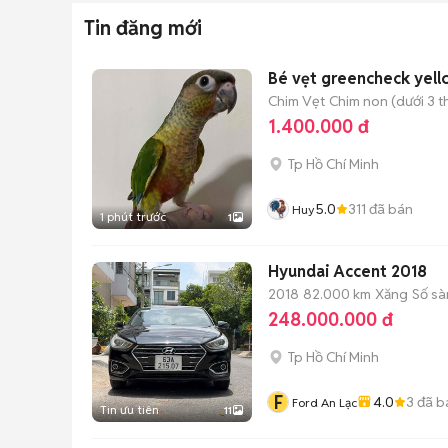
Tin đăng mới
Bé vẹt greencheck yell
Chim Vẹt
Chim non (dưới 3 t
1.400.000 đ
Tp Hồ Chí Minh
5.0
311
đã bán
Huy
1 phút trước
1
Hyundai Accent 2018
2018
82.000 km
Xăng
Số sà
248.000.000 đ
Tp Hồ Chí Minh
F
4.0
3
đã b
Ford An Lạc
Tin ưu tiên
11