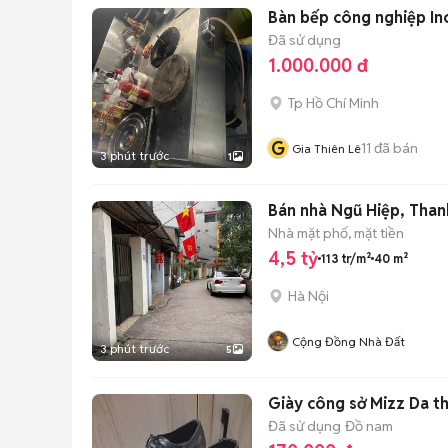
Bàn bếp công nghiệp In
Đã sử dụng
1.000.000 đ
Tp Hồ Chí Minh
G
11
đã bán
Gia Thiên Lê
3 phút trước
1
Bán nhà Ngũ Hiệp, Thanh
Nhà mặt phố, mặt tiền
4,5 tỷ
113 tr/m²
40 m²
Hà Nội
Cộng Đồng Nhà Đất
3 phút trước
5
Giày công sở Mizz Da t
Đã sử dụng
Đồ nam