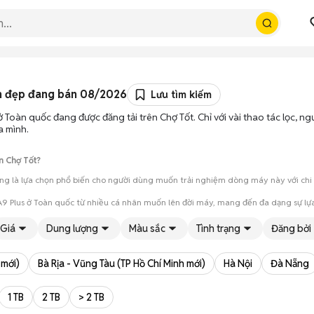
n đẹp đang bán 08/2026
Lưu tìm kiếm
 Toàn quốc đang được đăng tải trên Chợ Tốt. Chỉ với vài thao tác lọc, 
a mình.
n Chợ Tốt?
g là lựa chọn phổ biến cho người dùng muốn trải nghiệm dòng máy này với chi ph
9 Plus ở Toàn quốc từ nhiều cá nhân muốn lên đời máy, mang đến đa dạng sự lựa
mua đánh giá chính xác hiệu năng thực tế của máy so với mô tả trên tin 
Giá
Dung lượng
Màu sắc
Tình trạng
Đăng bởi
 giá cả và địa điểm giao nhận, chốt giao dịch nhanh chóng khi đạt được 
 mới)
Bà Rịa - Vũng Tàu (TP Hồ Chí Minh mới)
Hà Nội
Đà Nẵng
1 TB
2 TB
> 2 TB