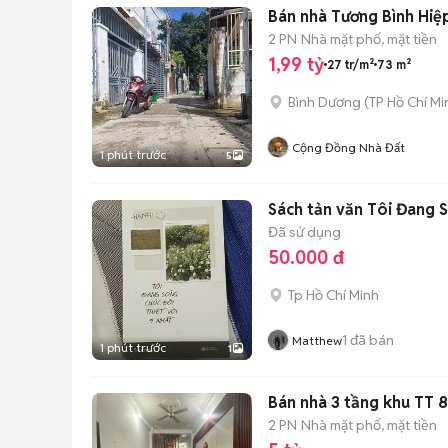
Bán nhà Tương Bình Hiệ
2 PN
Nhà mặt phố, mặt tiền
1,99 tỷ
27 tr/m²
73 m²
Bình Dương
(
TP Hồ Chí Mi
Cộng Đồng Nhà Đất
1 phút trước
5
Sách tản văn Tôi Đang 
Đã sử dụng
50.000 đ
Tp Hồ Chí Minh
1
đã bán
Matthew
1 phút trước
1
Bán nhà 3 tầng khu TT 81
2 PN
Nhà mặt phố, mặt tiền