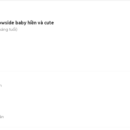
owside baby hiền và cute
háng tuổi)
n
án