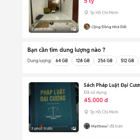
5 tỷ
Tp Hồ Chí Minh
Cộng Đồng Nhà Đất
2 phút trước
3
Bạn cần tìm
dung lượng
nào ?
Dung lượng:
64 GB
128 GB
256 GB
512 GB
Sách Pháp Luật Đại Cươ
Đã sử dụng
45.000 đ
Tp Hồ Chí Minh
1
đã bán
Matthew
3 phút trước
1