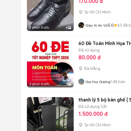
170.000 đ
Tp Hồ Chí Minh
5.0
63
đã 
Giày Xi An Vũ
3 phút trước
6
60 Đề Toán Minh Họa T
Đã sử dụng
80.000 đ
Đà Nẵng
1
đã bán
Gia Huy Dương
3 phút trước
1
thanh lý 5 bộ bàn ghế ( 
Đã sử dụng
Sắt
1.500.000 đ
Tp Hồ Chí Minh