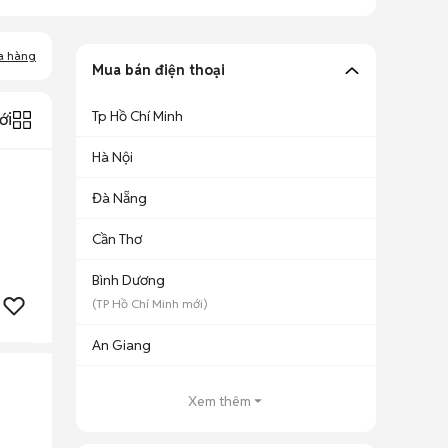
a hàng
Mua bán điện thoại
Tp Hồ Chí Minh
ới
Hà Nội
Đà Nẵng
Cần Thơ
Bình Dương
(
TP Hồ Chí Minh
mới)
An Giang
Xem thêm