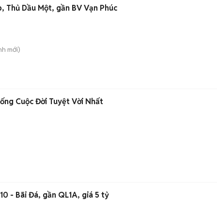
p, Thủ Dầu Một, gần BV Vạn Phúc
nh
mới)
Sống Cuộc Đời Tuyệt Vời Nhất
0 - Bãi Đá, gần QL1A, giá 5 tỷ