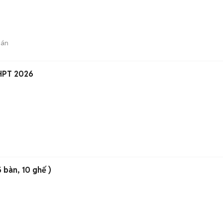
bán
HPT 2026
5 bàn, 10 ghế )