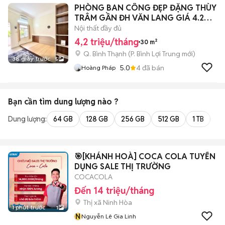
PHÒNG BAN CÔNG ĐẸP ĐẶNG THÙY
TRÂM GẦN ĐH VĂN LANG GIÁ 4.2
TRIỆU
Nội thất đầy đủ
4,2 triệu/tháng
30 m²
Q. Bình Thạnh
(
P. Bình Lợi Trung
mới)
38 giây trước
5
5.0
4
đã bán
Hoàng Pháp
Bạn cần tìm
dung lượng
nào ?
Dung lượng:
64 GB
128 GB
256 GB
512 GB
1 TB
2 
🎯[KHÁNH HOÀ] COCA COLA TUYỂN
DỤNG SALE THỊ TRƯỜNG
COCACOLA
Đến 14 triệu/tháng
Thị xã Ninh Hòa
1 phút trước
1
N
Nguyễn Lê Gia Linh