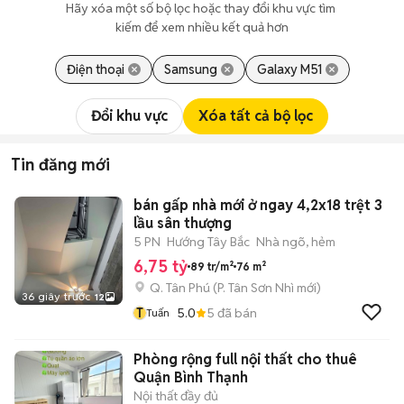
Hãy xóa một số bộ lọc hoặc thay đổi khu vực tìm 
kiếm để xem nhiều kết quả hơn
Điện thoại
Samsung
Galaxy M51
Đổi khu vực
Xóa tất cả bộ lọc
Tin đăng mới
bán gấp nhà mới ở ngay 4,2x18 trệt 3
lầu sân thượng
5 PN
Hướng Tây Bắc
Nhà ngõ, hẻm
6,75 tỷ
89 tr/m²
76 m²
Q. Tân Phú
(
P. Tân Sơn Nhì
mới)
36 giây trước
12
T
5.0
5
đã bán
Tuấn
Phòng rộng full nội thất cho thuê
Quận Bình Thạnh
Nội thất đầy đủ