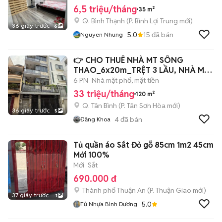
6,5 triệu/tháng
35 m²
Q. Bình Thạnh
(
P. Bình Lợi Trung
mới)
36 giây trước
6
5.0
15
đã bán
Nguyen Nhung
👉 CHO THUÊ NHÀ MT SÔNG
THAO_6x20m_TRỆT 3 LẦU, NHÀ MỚI
ĐẸP.
6 PN
Nhà mặt phố, mặt tiền
33 triệu/tháng
120 m²
Q. Tân Bình
(
P. Tân Sơn Hòa
mới)
36 giây trước
5
4
đã bán
Đăng Khoa
Tủ quần áo Sắt Đỏ gỗ 85cm 1m2 45cm
Mới 100%
Mới
Sắt
690.000 đ
Thành phố Thuận An
(
P. Thuận Giao
mới)
37 giây trước
1
5.0
Tủ Nhựa Bình Dương