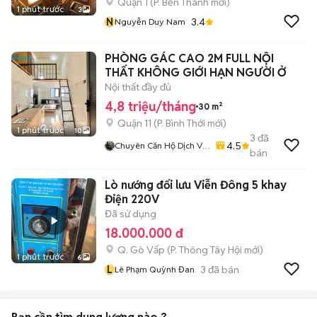
Quận 1
(
P. Bến Thành
mới)
1 phút trước
3
N
3.4
Nguyễn Duy Nam
PHÒNG GÁC CAO 2M FULL NỘI
THẤT KHÔNG GIỚI HẠN NGƯỜI Ở
Nội thất đầy đủ
4,8 triệu/tháng
30 m²
Quận 11
(
P. Bình Thới
mới)
1 phút trước
10
3
đã
4.5
Chuyên Căn Hộ Dịch Vụ
bán
- Phòng Trọ - Cam Kết
Giá Thật - Hình Thật
Lò nướng đối lưu Viễn Đông 5 khay
Điện 220V
Đã sử dụng
18.000.000 đ
Q. Gò Vấp
(
P. Thông Tây Hội
mới)
1 phút trước
6
L
3
đã bán
Lê Phạm Quỳnh Đan