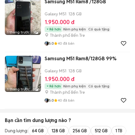
Samsung M51 Ram8 /128GB
Galaxy M51
128 GB
1.950.000 đ
Rẻ hơn
Kèm phụ kiện
Có quà tặng
1 tháng trước
3
Thành phố Bến Tre
5.0
40
đã bán
Samsung M51 Ram8/128GB 99%
Galaxy M51
128 GB
1.950.000 đ
Rẻ hơn
Kèm phụ kiện
Có quà tặng
1 tháng trước
2
Thành phố Bến Tre
5.0
40
đã bán
Bạn cần tìm
dung lượng
nào ?
Dung lượng:
64 GB
128 GB
256 GB
512 GB
1 TB
2 