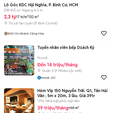
Lô Góc KDC Hội Nghĩa, P. Bình Cơ, HCM
Đất thổ cư
Ngang 6,5 m
2,3 tỷ
17 tr/m²
132 m²
Thị xã Tân Uyên
(
P. Bình Cơ
mới)
KOG Chi Nhánh Cộng Hòa
Tuyển nhân viên bếp Dzách Ký
Noodi
Đến 14 triệu/tháng
Quận 3
(
P. Nhiêu Lộc
mới)
1 phút trước
2
Noodi JSC
Hẻm Vip 150 Nguyễn Trãi. Q1, Tân Hải
Vân ; 5m x 20m, 3 lầu. Giá 39tr
1 PN
Nhà mặt phố, mặt tiền
39 triệu/tháng
100 m²