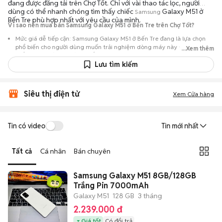
đang được đăng tải trên Chợ Tốt. Chỉ với vài thao tác lọc, người
dùng có thể nhanh chóng tìm thấy chiếc
Galaxy M51 ở
Samsung
Bến Tre phù hợp nhất với yêu cầu của mình.
Vì sao nên mua bán Samsung Galaxy M51 ở Bến Tre trên Chợ Tốt?
Mức giá dễ tiếp cận: Samsung Galaxy M51 ở Bến Tre đang là lựa chọn
phổ biến cho người dùng muốn trải nghiệm dòng máy này với chi phí
...Xem thêm
thấp hơn so với khi mới ra mắt.
Lưu tìm kiếm
Nguồn cung phong phú: Dễ dàng tìm thấy
Samsung
Galaxy M51 ở Bến
Tre từ nhiều cá nhân muốn lên đời máy, mang đến đa dạng sự lựa chọn
về tình trạng bảo hành, hình thức máy và màu sắc.
Siêu thị điện tử
Xem Cửa hàng
Giao dịch minh bạch: Việc gặp gỡ trực tiếp giúp người mua
đánh giá chính xác hiệu năng thực tế của máy so với mô tả trên
tin đăng.
Tin có video
Tin mới nhất
Mua bán linh hoạt: Hai bên có thể chủ động thỏa thuận giá cả và
địa điểm giao nhận, chốt giao dịch nhanh chóng khi đạt được
Tất cả
Cá nhân
Bán chuyên
tiếng nói chung.
Samsung Galaxy M51 8GB/128GB
Trắng Pin 7000mAh
Galaxy M51
128 GB
3 tháng
2.239.000 đ
Giá tốt
Có đổi trả