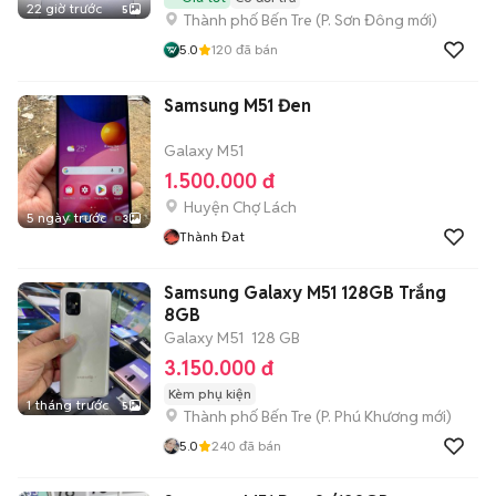
22 giờ trước
5
Thành phố Bến Tre
(
P. Sơn Đông
mới)
5.0
120
đã bán
Samsung M51 Đen
Galaxy M51
1.500.000 đ
Huyện Chợ Lách
5 ngày trước
3
Thành Đat
Samsung Galaxy M51 128GB Trắng
8GB
Galaxy M51
128 GB
3.150.000 đ
Kèm phụ kiện
1 tháng trước
5
Thành phố Bến Tre
(
P. Phú Khương
mới)
5.0
240
đã bán