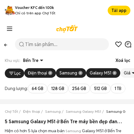
Voucher KFC đến 100k
Tải app
Chỉ có trên app Chợ Tốt
Khu vực:
Bến Tre
Xoá lọc
Điện thoại
Samsung
Galaxy M51
Giá
Lọc
Dung lượng:
64 GB
128 GB
256 GB
512 GB
1 TB
2 
Chợ Tốt
Điện thoại
Samsung
Samsung Galaxy M51
Samsung Galaxy
5 Samsung Galaxy M51 ở Bến Tre máy bền đẹp đang bán 08/2026
Hiện có hơn 5 lựa chọn mua bán
Galaxy M51 ở Bến Tre
Samsung