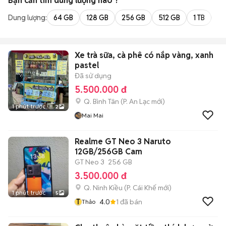
Bạn cần tìm
dung lượng
nào ?
Dung lượng:
64 GB
128 GB
256 GB
512 GB
1 TB
2 
Xe trà sữa, cà phê có nắp vàng, xanh
pastel
Đã sử dụng
5.500.000 đ
Q. Bình Tân
(
P. An Lạc
mới)
1 phút trước
2
Mai Mai
Realme GT Neo 3 Naruto
12GB/256GB Cam
GT Neo 3
256 GB
3.500.000 đ
Q. Ninh Kiều
(
P. Cái Khế
mới)
1 phút trước
5
T
4.0
1
đã bán
Thảo