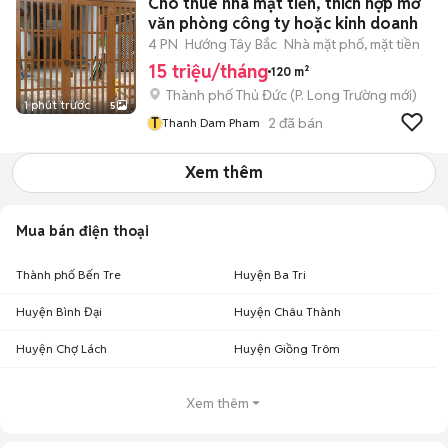
Cho thuê nhà mặt tiền, thích hợp mở
văn phòng công ty hoặc kinh doanh
4 PN
Hướng Tây Bắc
Nhà mặt phố, mặt tiền
15 triệu/tháng
120 m²
Thành phố Thủ Đức
(
P. Long Trường
mới)
1 phút trước
5
T
2
đã bán
Thanh Dam Pham
Xem thêm
Mua bán điện thoại
Thành phố Bến Tre
Huyện Ba Tri
Huyện Bình Đại
Huyện Châu Thành
Huyện Chợ Lách
Huyện Giồng Trôm
Xem thêm