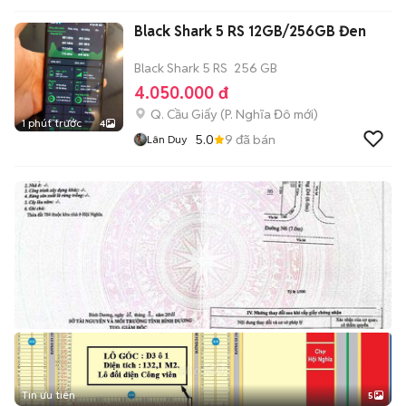
Black Shark 5 RS 12GB/256GB Đen
Black Shark 5 RS
256 GB
4.050.000 đ
Q. Cầu Giấy
(
P. Nghĩa Đô
mới)
1 phút trước
4
5.0
9
đã bán
Lân Duy
Tin ưu tiên
5