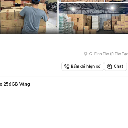
Q. Bình Tân
(
P. Tân Tạ
Bấm để hiện số
Chat
ax 256GB Vàng