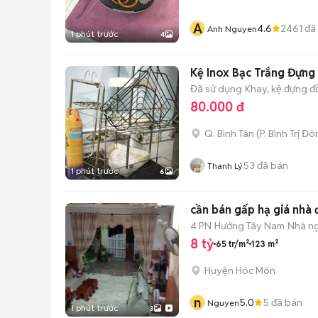
A
4.6
2461
đã
Anh Nguyen
1 phút trước
4
Kệ Inox Bạc Trắng Đựng
Đã sử dụng
Khay, kệ đựng đ
80.000 đ
Q. Bình Tân
(
P. Bình Trị Đ
53
đã bán
Thanh Lý
1 phút trước
6
cần bán gấp hạ giá nhà
4 PN
Hướng Tây Nam
Nhà n
8 tỷ
65 tr/m²
123 m²
Huyện Hóc Môn
n
5.0
5
đã bán
Nguyen
1 phút trước
3