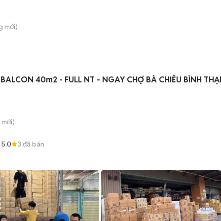
g
mới)
 BALCON 40m2 - FULL NT - NGAY CHỢ BÀ CHIỂU BÌNH TH
mới)
5.0
3
đã bán