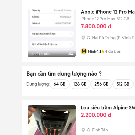
Apple iPhone 12 Pro M
iPhone 12 Pro Max
512 GB
7.800.000 đ
Q. Hai Bà Trưng
(
P. Vĩnh T
M
4.1
4
đã bán
Minh
1 phút trước
3
Bạn cần tìm
dung lượng
nào ?
Dung lượng:
64 GB
128 GB
256 GB
512 GB
Loa siêu trầm Alpine 
2.200.000 đ
Q. Bình Tân