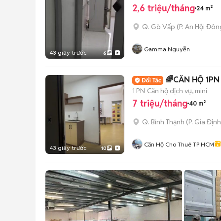
2,6 triệu/tháng
24 m²
Q. Gò Vấp
(
P. An Hội Đôn
Gamma Nguyễn
43 giây trước
6
🌈CĂN HỘ 1PN
1 PN
Căn hộ dịch vụ, mini
7 triệu/tháng
40 m²
Q. Bình Thạnh
(
P. Gia Định
Căn Hộ Cho Thuê TP HCM
43 giây trước
10