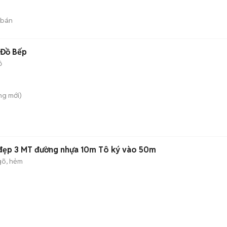
 bán
 Đồ Bếp
ồ
ông
mới)
 đẹp 3 MT đường nhựa 10m Tô ký vào 50m
gõ, hẻm