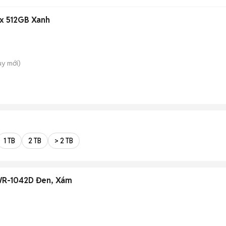
ax 512GB Xanh
uy
mới)
1 TB
2 TB
> 2 TB
SWR-1042D Đen, Xám