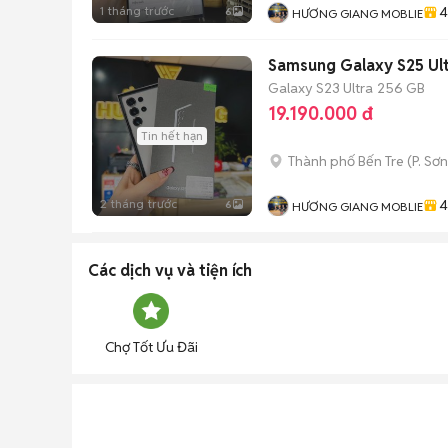
1 tháng trước
4
6
HƯƠNG GIANG MOBLIE
Samsung Galaxy S25 Ul
Galaxy S23 Ultra
256 GB
19.190.000 đ
Tin hết hạn
Thành phố Bến Tre
(
P. Sơ
2 tháng trước
4
6
HƯƠNG GIANG MOBLIE
Các dịch vụ và tiện ích
Chợ Tốt Ưu Đãi