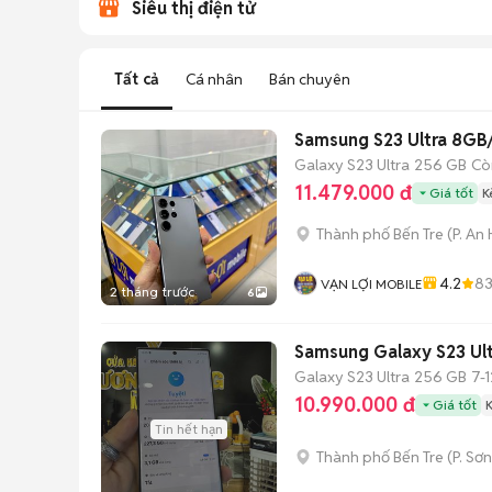
Siêu thị điện tử
Tất cả
Cá nhân
Bán chuyên
Samsung S23 Ultra 8G
Galaxy S23 Ultra
256 GB
Cò
11.479.000 đ
Giá tốt
K
Thành phố Bến Tre
(
P. An 
4.2
8
VẠN LỢI MOBILE
2 tháng trước
6
Samsung Galaxy S23 Ul
Galaxy S23 Ultra
256 GB
7-
10.990.000 đ
Giá tốt
Tin hết hạn
Thành phố Bến Tre
(
P. Sơ