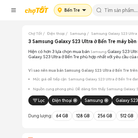
Bến Tre
Chợ Tốt
Điện thoại
Samsung
Samsung Galaxy S23 Ultra
3 Samsung Galaxy S23 Ultra ở Bến Tre máy bề
Hiện có hơn 3 lựa chọn mua bán
Galaxy S23 Ultr
Samsung
Galaxy S23 Ultra ở Bến Tre phù hợp nhất với yêu cầu của 
Vì sao nên mua bán Samsung Galaxy S23 Ultra ở Bến Tre trên
Mức giá dễ tiếp cận: Samsung Galaxy S23 Ultra ở Bến Tre đan
Nguồn cung phong phú: Dễ dàng tìm thấy
Samsung
Galaxy S
Giao dịch minh bạch: Việc gặp gỡ trực tiếp giúp người 
Lọc
Điện thoại
Samsung
Galaxy S23
Mua bán linh hoạt: Hai bên có thể chủ động thỏa thuận
Dung lượng:
64 GB
128 GB
256 GB
512 GB