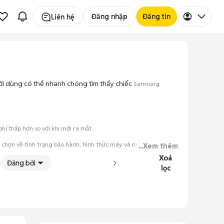
Đăng nhập
Đăng tin
Liên hệ
gười dùng có thể nhanh chóng tìm thấy chiếc
Samsung
í thấp hơn so với khi mới ra mắt.
 chọn về tình trạng bảo hành, hình thức máy và màu sắc.
...Xem thêm
Xoá
đăng.
Đăng bởi
lọc
tiếng nói chung.