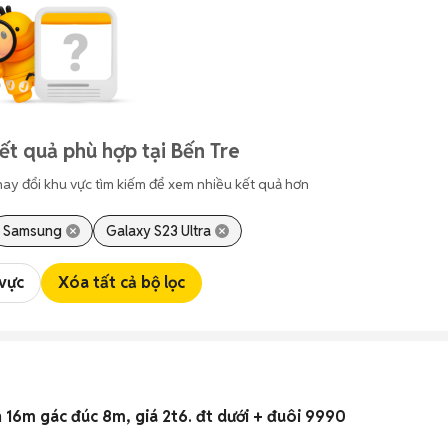
t quả phù hợp tại Bến Tre
hay đổi khu vực tìm kiếm để xem nhiều kết quả hơn
Samsung
Galaxy S23 Ultra
 vực
Xóa tất cả bộ lọc
 16m gác đúc 8m, giá 2t6. đt dưới + đuôi 9990