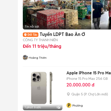
Tin nổi bật
Tuyển LDPT Bao Ăn Ở
CÔNG TY THANH NIÊN
Đến 11 triệu/tháng
Hoàng Thiên
Apple iPhone 15 Pro M
iPhone 15 Pro Max
256 GB
20.000.000 đ
Quận 5
(
P. Chợ Lớn
mới)
P
Phương
1 phút trước
1