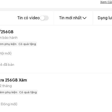
Xem Cử
Tin có video
Tin mới nhất
Dạng lư
B/256GB
n bảo hành
èm phụ kiện
Có quà tặng
Hội
mới)
36
đã bán
tra 256GB Xám
12 tháng
Kèm phụ kiện
Có quà tặng
n Đông
mới)