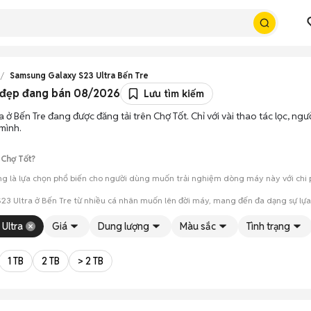
Samsung Galaxy S23 Ultra Bến Tre
n đẹp đang bán 08/2026
Lưu tìm kiếm
a ở Bến Tre đang được đăng tải trên Chợ Tốt. Chỉ với vài thao tác lọc, n
mình.
 Chợ Tốt?
g là lựa chọn phổ biến cho người dùng muốn trải nghiệm dòng máy này với chi ph
23 Ultra ở Bến Tre từ nhiều cá nhân muốn lên đời máy, mang đến đa dạng sự lựa
mua đánh giá chính xác hiệu năng thực tế của máy so với mô tả trên tin 
 Ultra
Giá
Dung lượng
Màu sắc
Tình trạng
 giá cả và địa điểm giao nhận, chốt giao dịch nhanh chóng khi đạt được 
1 TB
2 TB
> 2 TB