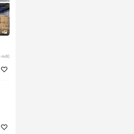
4
o
mới)