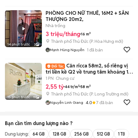
PHÒNG CHO NỮ THUÊ, 16M2 + SÂN
THƯỢNG 20m2,
Nhà trống
3 triệu/tháng
16 m²
Thành phố Thủ Đức
(
P. Hòa Hưng
mới)
14 phút trước
3
1
đã bán
Mạnh Hùng Nguyễn
Căn ricca 58m2, sổ riêng vị
trí liền kề Q2 về trung tâm khoảng 15
phút
1 PN
Chung cư
2,55 tỷ
44 tr/m²
58 m²
Thành phố Thủ Đức
(
P. Long Trường
mới)
15 phút trước
11
4.0
7
đã bán
Nguyễn Linh Giang
Bạn cần tìm
dung lượng
nào ?
Dung lượng:
64 GB
128 GB
256 GB
512 GB
1 TB
2 