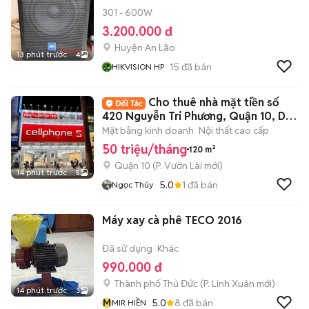
301 - 600W
3.200.000 đ
Huyện An Lão
13 phút trước
4
15
đã bán
HIKVISION HP
Cho thuê nhà mặt tiền số
420 Nguyễn Tri Phương, Quận 10, DT:
6x20m
Mặt bằng kinh doanh
Nội thất cao cấp
50 triệu/tháng
120 m²
Quận 10
(
P. Vườn Lài
mới)
14 phút trước
5
5.0
1
đã bán
Ngọc Thúy
Máy xay cà phê TECO 2016
Đã sử dụng
Khác
990.000 đ
Thành phố Thủ Đức
(
P. Linh Xuân
mới)
14 phút trước
3
M
5.0
8
đã bán
MIR HIỀN