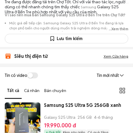
Tre đang được đăng tải trên Chợ Tốt. Chỉ với vài thao tác lọc, người
dùng có thể nhanh chóng tìm thấy chiếc
Galaxy S25
Samsung
Ultra ở Bến Tre phù hợp nhất với yêu cầu của mình.
Vì sao nên mua bán Samsung Galaxy S25 Ultra ở Bến Tre trên Chợ Tốt?
Mức giá dễ tiếp cận: Samsung Galaxy S25 Ultra ở Bến Tre đang là lựa
chọn phổ biến cho người dùng muốn trải nghiệm dòng máy này với chi
...Xem thêm
phí thấp hơn so với khi mới ra mắt.
Lưu tìm kiếm
Nguồn cung phong phú: Dễ dàng tìm thấy
Samsung
Galaxy S25 Ultra ở
Bến Tre từ nhiều cá nhân muốn lên đời máy, mang đến đa dạng sự lựa
chọn về tình trạng bảo hành, hình thức máy và màu sắc.
Siêu thị điện tử
Xem Cửa hàng
Giao dịch minh bạch: Việc gặp gỡ trực tiếp giúp người mua
đánh giá chính xác hiệu năng thực tế của máy so với mô tả trên
tin đăng.
Tin có video
Tin mới nhất
Mua bán linh hoạt: Hai bên có thể chủ động thỏa thuận giá cả và
địa điểm giao nhận, chốt giao dịch nhanh chóng khi đạt được
Tất cả
Cá nhân
Bán chuyên
tiếng nói chung.
Samsung S25 Ultra 5G 256GB xanh
Galaxy S25 Ultra
256 GB
4-6 tháng
19.990.000 đ
Giá tốt
Kèm phụ kiện
Có quà tặng