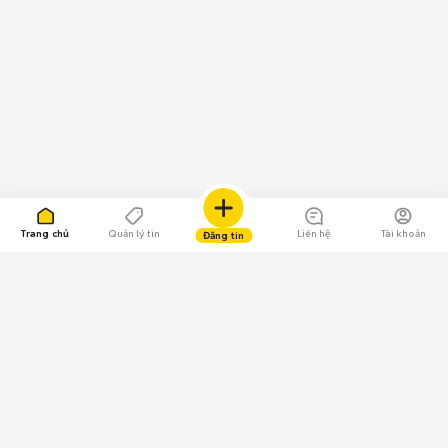
Trang chủ
Quản lý tin
Liên hệ
Tài khoản
Đăng tin
109.000 Bình chọn
Tải ứng dụng Chợ Tốt