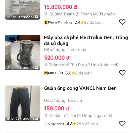
15.800.000 đ
Q. Bình Thạnh
(
P. Thạnh Mỹ Tây
mới)
20 phút trước
12
p
2.4
22
đã bán
Phạm Phi Bằng
Máy pha cà phê Electrolux Đen, Trắng
đã sử dụng
Đã sử dụng
Electrolux
520.000 đ
Thành phố Thủ Đức
(
P. Linh Xuân
mới)
21 phút trước
4
M
5.0
8
đã bán
MIR HIỀN
Quần ống cong VANCL Nam Đen
Đã sử dụng
Đồ nam
150.000 đ
Q. Bắc Từ Liêm
(
P. Đông Ngạc
mới)
21 phút trước
6
4.8
286
đã bán
Vivuthrift