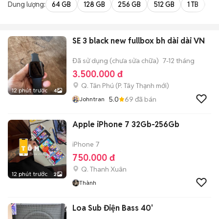
Dung lượng:
64 GB
128 GB
256 GB
512 GB
1 TB
2 
SE 3 black new fullbox bh dài dài VN
Đã sử dụng (chưa sửa chữa)
7-12 tháng
3.500.000 đ
Q. Tân Phú
(
P. Tây Thạnh
mới)
12 phút trước
4
5.0
69
đã bán
Johntran
Apple iPhone 7 32Gb-256Gb
iPhone 7
750.000 đ
Q. Thanh Xuân
12 phút trước
2
Thành
Loa Sub Điện Bass 40'