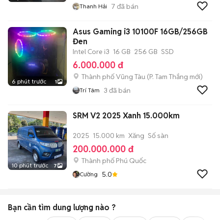
7
đã bán
Thanh Hải
Asus Gaming i3 10100F 16GB/256GB
Đen
Intel Core i3
16 GB
256 GB
SSD
6.000.000 đ
Thành phố Vũng Tàu
(
P. Tam Thắng
mới)
6 phút trước
1
3
đã bán
Trí Tâm
SRM V2 2025 Xanh 15.000km
2025
15.000 km
Xăng
Số sàn
200.000.000 đ
Thành phố Phú Quốc
10 phút trước
7
5.0
Cường
Bạn cần tìm
dung lượng
nào ?