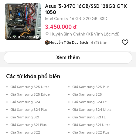
Asus i5-3470 16GB/SSD 128GB GTX
1050
Intel Core i5
16 GB
320 GB
SSD
3.450.000 đ
Huyện Bình Chánh
(
Xã Vĩnh Lộc
mới)
22 phút trước
4
4
đã bán
Nguyễn Trần Duy Bách
Xem thêm
Các từ khóa phổ biến
Giá Samsung S25 Ultra
Giá Samsung S25 Plus
Giá Samsung S25 Edge
Giá Samsung S25
Giá Samsung S24
Giá Samsung S24 Fe
Giá Samsung S24 Plus
Giá Samsung S24 Ultra
Giá Samsung S21
Giá Samsung S21 FE
Giá Samsung S21 Plus
Giá Samsung S21 Ultra
Giá Samsung S22
Giá Samsung S22 Plus