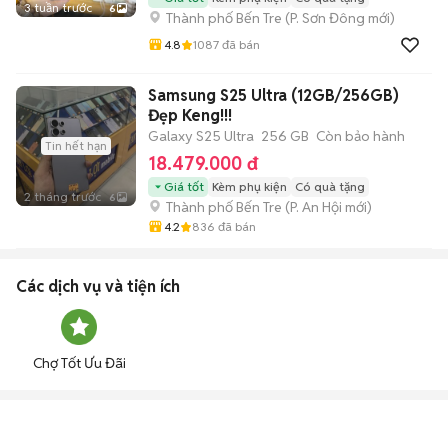
3 tuần trước
6
Thành phố Bến Tre
(
P. Sơn Đông
mới)
4.8
1087
đã bán
Samsung S25 Ultra (12GB/256GB)
Đẹp Keng!!!
Galaxy S25 Ultra
256 GB
Còn bảo hành
Tin hết hạn
18.479.000 đ
Giá tốt
Kèm phụ kiện
Có quà tặng
2 tháng trước
6
Thành phố Bến Tre
(
P. An Hội
mới)
4.2
836
đã bán
Các dịch vụ và tiện ích
Chợ Tốt Ưu Đãi