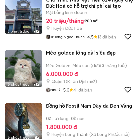
Đức Hoà có hỗ trợ chi phí cải tạo
Mặt bằng kinh doanh
20 triệu/tháng
200 m²
Huyện Đức Hòa
3 phút trước
6
4.5
13
đã bán
Truong Ngoc Thuan
Mèo golden lông dài siêu đẹp
Mèo Golden
Mèo con (dưới 3 tháng tuổi)
6.000.000 đ
Quận 1
(
P. Tân Định
mới)
6 phút trước
6
5.0
41
đã bán
Như Ý
Đồng hồ Fossil Nam Dây da Đen Vàng
Đã sử dụng
Đồ nam
1.800.000 đ
Huyện Long Thành
(
Xã Long Phước
mới)
6 phút trước
1