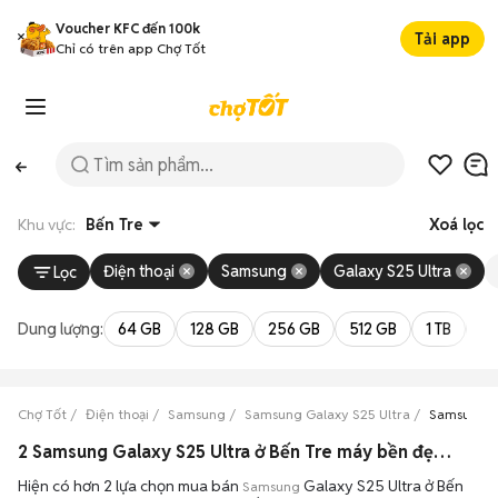
Voucher KFC đến 100k
Tải app
Chỉ có trên app Chợ Tốt
Khu vực:
Bến Tre
Xoá lọc
Điện thoại
Samsung
Galaxy S25 Ultra
Lọc
Dung lượng:
64 GB
128 GB
256 GB
512 GB
1 TB
2 
Chợ Tốt
Điện thoại
Samsung
Samsung Galaxy S25 Ultra
Samsung Ga
2 Samsung Galaxy S25 Ultra ở Bến Tre máy bền đẹp đang bán 08/2026
Hiện có hơn 2 lựa chọn mua bán
Galaxy S25 Ultra ở Bến
Samsung