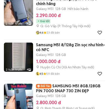
chính hãng
Galaxy M51
128 GB
Hết bảo hành
2.290.000 đ
Giá tốt
2 tuần trước
4
Q. Gò Vấp
(
P. Thông Tây Hội
mới)
4.6
23
đã bán
Samsung M51 8/128g Zin sọc như hình-
có NFC
Galaxy M51
128 GB
1.000.000 đ
Huyện Củ Chi
(
Xã An Nhơn Tây
mới)
2 tuần trước
4
L
4.5
511
đã bán
SAMSUNG M51 8GB.128GB
PIN 7000 SNAP 730 ZIN ĐẸP
Galaxy M51
128 GB
2.800.000 đ
Q. Bình Thạnh
(
P. Bình Lợi Trung
mới)