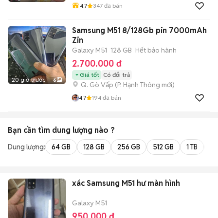
4.7
347
đã bán
Samsung M51 8/128Gb pin 7000mAh
Zin
Galaxy M51
128 GB
Hết bảo hành
2.700.000 đ
Giá tốt
Có đổi trả
20 giờ trước
6
Q. Gò Vấp
(
P. Hạnh Thông
mới)
4.7
194
đã bán
Bạn cần tìm
dung lượng
nào ?
Dung lượng:
64 GB
128 GB
256 GB
512 GB
1 TB
2 
xác Samsung M51 hư màn hình
Galaxy M51
950.000 đ