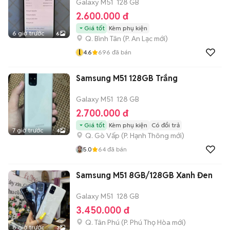
Galaxy M51
128 GB
2.600.000 đ
Giá tốt
Kèm phụ kiện
6 giờ trước
6
Q. Bình Tân
(
P. An Lạc
mới)
l
4.6
696
đã bán
Samsung M51 128GB Trắng
Galaxy M51
128 GB
2.700.000 đ
Giá tốt
Kèm phụ kiện
Có đổi trả
7 giờ trước
4
Q. Gò Vấp
(
P. Hạnh Thông
mới)
5.0
64
đã bán
Samsung M51 8GB/128GB Xanh Đen
Galaxy M51
128 GB
3.450.000 đ
Q. Tân Phú
(
P. Phú Thọ Hòa
mới)
8 giờ trước
3