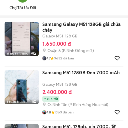
Chợ Tốt Ưu Đãi
Samsung Galaxy M51 128GB giá chữa
cháy
Galaxy M51
128 GB
1.650.000 đ
Quận 8
(
P. Bình Đông
mới)
6 ngày trước
6
4.7
3632
đã bán
Samsung M51 128GB Đen 7000 mAh
Galaxy M51
128 GB
2.400.000 đ
Giá tốt
1 tuần trước
5
Q. Bình Tân
(
P. Bình Hưng Hòa
mới)
4.8
1363
đã bán
Samsung M51, 128gb, pin 7000, 💯