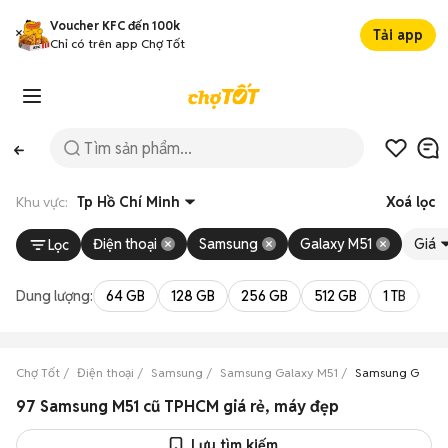
Voucher KFC đến 100k
Tải app
Chỉ có trên app Chợ Tốt
Khu vực:
Tp Hồ Chí Minh
Xoá lọc
Điện thoại
Samsung
Galaxy M51
Giá
Lọc
Dung lượng:
64 GB
128 GB
256 GB
512 GB
1 TB
2 
Chợ Tốt
Điện thoại
Samsung
Samsung Galaxy M51
Samsung Galaxy 
97 Samsung M51 cũ TPHCM giá rẻ, máy đẹp
Lưu tìm kiếm