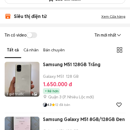
Siêu thị điện tử
Xem Cửa hàng
Tin có video
Tin mới nhất
Tất cả
Cá nhân
Bán chuyên
Samsung M51 128GB Trắng
Galaxy M51
128 GB
1.650.000 đ
Rẻ hơn
1 giờ trước
6
Quận 3
(
P. Nhiêu Lộc
mới)
4.3
12
đã bán
Samsung Galaxy M51 8GB/128GB Đen