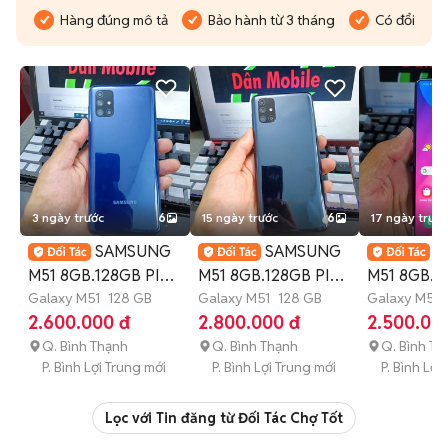
Hàng đúng mô tả
Bảo hành từ 3 tháng
Có đổi trả
3 ngày trước
6
15 ngày trước
6
17 ngày trước
SAMSUNG
SAMSUNG
S
M51 8GB.128GB PIN
M51 8GB.128GB PIN
M51 8GB.1
7000 SNAP 730
Galaxy M51
128 GB
7000 SNAP 730 ZIN
Galaxy M51
128 GB
7000 SNA
Galaxy M51
2.600.000 đ
2.800.000 đ
2.500.00
FULL CN
ĐẸP
FULL CN
Q. Bình Thạnh
Q. Bình Thạnh
Q. Bình Th
P. Bình Lợi Trung mới
P. Bình Lợi Trung mới
P. Bình Lợi
Lọc với Tin đăng từ Đối Tác Chợ Tốt