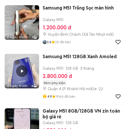
Samsung M51 Trắng Sọc màn hình
Galaxy M51
1.200.000 đ
Huyện Bình Chánh
(
Xã Tân Nhựt
mới)
2 ngày trước
3
3.6
25
đã bán
Samsung M51 128GB Xanh Amoled
Galaxy M51
128 GB
3 tháng
2.800.000 đ
Kèm phụ kiện
3 ngày trước
6
Quận 4
(
P. Khánh Hội
mới)
22
4.9
1966
đã bán
Galaxy M51 8GB/128GB VN zin toàn
bộ giá rẻ
Galaxy M51
128 GB