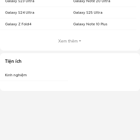
Galaxy S23 Ultra
Galaxy Note 20 Ultra
Chợ Tốt - Nơi mua bán Samsung M51 cũ TPHCM giá tốt nhất!
Galaxy S24 Ultra
Galaxy S25 Ultra
Galaxy Z Fold4
Galaxy Note 10 Plus
Xem thêm
Tiện ích
Kinh nghiệm