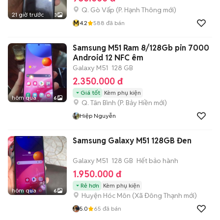
Q. Gò Vấp
(
P. Hạnh Thông
mới)
21 giờ trước
3
M
4.2
588
đã bán
Samsung M51 Ram 8/128Gb pin 7000
Android 12 NFC êm
Galaxy M51
128 GB
2.350.000 đ
Giá tốt
Kèm phụ kiện
hôm qua
6
Q. Tân Bình
(
P. Bảy Hiền
mới)
Hiệp Nguyễn
Samsung Galaxy M51 128GB Đen
Galaxy M51
128 GB
Hết bảo hành
1.950.000 đ
Rẻ hơn
Kèm phụ kiện
hôm qua
6
Huyện Hóc Môn
(
Xã Đông Thạnh
mới)
5.0
65
đã bán