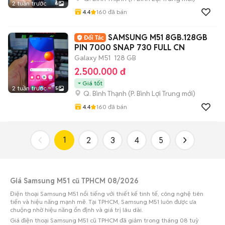
2 tuần trước
6
4.4
160
đã bán
SAMSUNG M51 8GB.128GB
PIN 7000 SNAP 730 FULL CN
Galaxy M51
128 GB
2.500.000 đ
Giá tốt
2 tuần trước
5
Q. Bình Thạnh
(
P. Bình Lợi Trung
mới)
4.4
160
đã bán
1
2
3
4
5
Giá Samsung M51 cũ TPHCM 08/2026
Điện thoại Samsung M51 nổi tiếng với thiết kế tinh tế, công nghệ tiên
tiến và hiệu năng mạnh mẽ. Tại TPHCM, Samsung M51 luôn được ưa
chuộng nhờ hiệu năng ổn định và giá trị lâu dài.
Giá điện thoại Samsung M51 cũ TPHCM đã giảm trong tháng 08 tuỳ