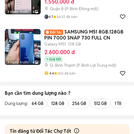
1.550.000 đ
Quận 8
(
P. Bình Đông
mới)
3 ngày trước
5
4.7
3632
đã bán
SAMSUNG M51 8GB.128GB
PIN 7000 SNAP 730 FULL CN
Galaxy M51
128 GB
2.600.000 đ
Giá tốt
3 ngày trước
6
Q. Bình Thạnh
(
P. Bình Lợi Trung
mới)
4.4
160
đã bán
Bạn cần tìm
dung lượng
nào ?
Dung lượng:
64 GB
128 GB
256 GB
512 GB
1 TB
2 
Tin đăng từ Đối Tác Chợ Tốt