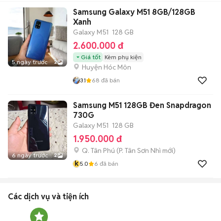
Samsung Galaxy M51 8GB/128GB
Xanh
Galaxy M51
128 GB
2.600.000 đ
Giá tốt
Kèm phụ kiện
5 ngày trước
2
Huyện Hóc Môn
3.1
68
đã bán
Samsung M51 128GB Đen Snapdragon
730G
Galaxy M51
128 GB
1.950.000 đ
Q. Tân Phú
(
P. Tân Sơn Nhì
mới)
6 ngày trước
2
k
5.0
6
đã bán
Các dịch vụ và tiện ích