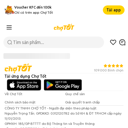
Voucher KFC đến 100k
Tải app
Chỉ có trên app Chợ Tốt
109.000 Bình chọn
Tải ứng dụng Chợ Tốt
Về Chợ Tốt
Quy chế sàn
Chính sách bảo mật
Giải quyết tranh chấp
CÔNG TY TNHH CHỢ TỐT - Người đại diện theo pháp luật:
Đã có lỗi xảy ra!
Nguyễn Trọng Tấn; GPDKKD: 0312120782 do Sở KH & ĐT TP.HCM cấp ngày
11/01/2013;
Vui lòng thử lại sau.
GPMXH: 185/GP-BTTTT do Bộ Thông tin và Truyền thông