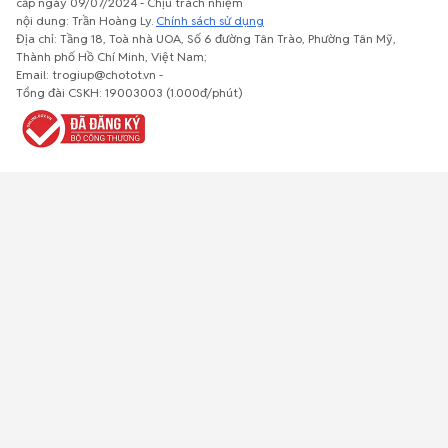
cấp ngày 09/07/2024 - Chịu trách nhiệm
nội dung: Trần Hoàng Ly.
Chính sách sử dụng
Địa chỉ: Tầng 18, Toà nhà UOA, Số 6 đường Tân Trào, Phường Tân Mỹ,
Thành phố Hồ Chí Minh, Việt Nam;
Email: trogiup@chotot.vn -
Bất động
Xe cộ
Thú cưng
Đồ gia
Giải trí, Thể
Tổng đài CSKH: 19003003 (1.000đ/phút)
sản
dụng, nội
thao, Sở
thất, cây
thích
cảnh
Việc làm
Đồ điện tử
Tủ lạnh, máy
Đồ dùng văn
Thời trang,
lạnh, máy
phòng,
Đồ dùng cá
giặt
công nông
nhân
nghiệp
Về trang chủ