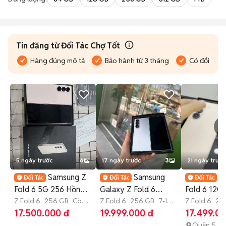
Tin đăng từ Đối Tác Chợ Tốt
Hàng đúng mô tả
Bảo hành từ 3 tháng
Có đổi trả
5 ngày trước
6
17 ngày trước
3
21 ngày trước
Samsung Z
Samsung
S
Fold 6 5G 256 Hồng
Galaxy Z Fold 6
Fold 6 12
V/N FULBOX BH
Z Fold 6
256 GB
Còn
256GB Titan
Z Fold 6
256 GB
7-12
99% Công 
Z Fold 6
25
bảo hành
tháng
tháng
17.500.000 đ
19.999.000 đ
17.499.00
T1/2027
NGUYÊN 
Quận 5