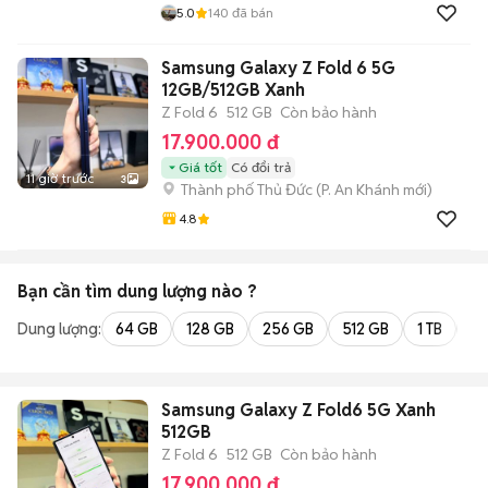
5.0
140
đã bán
Samsung Galaxy Z Fold 6 5G
12GB/512GB Xanh
Z Fold 6
512 GB
Còn bảo hành
17.900.000 đ
Giá tốt
Có đổi trả
11 giờ trước
3
Thành phố Thủ Đức
(
P. An Khánh
mới)
4.8
Bạn cần tìm
dung lượng
nào ?
Dung lượng:
64 GB
128 GB
256 GB
512 GB
1 TB
2 
Samsung Galaxy Z Fold6 5G Xanh
512GB
Z Fold 6
512 GB
Còn bảo hành
17.900.000 đ