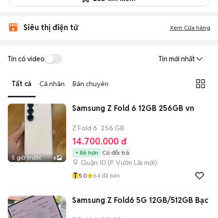
Siêu thị điện tử
Xem Cửa hàng
Tin có video
Tin mới nhất
Tất cả
Cá nhân
Bán chuyên
Samsung Z Fold 6 12GB 256GB vn
Z Fold 6
256 GB
14.700.000 đ
Rẻ hơn
Có đổi trả
5 giờ trước
6
Quận 10
(
P. Vườn Lài
mới)
T
5.0
64
đã bán
Samsung Z Fold6 5G 12GB/512GB Bạc