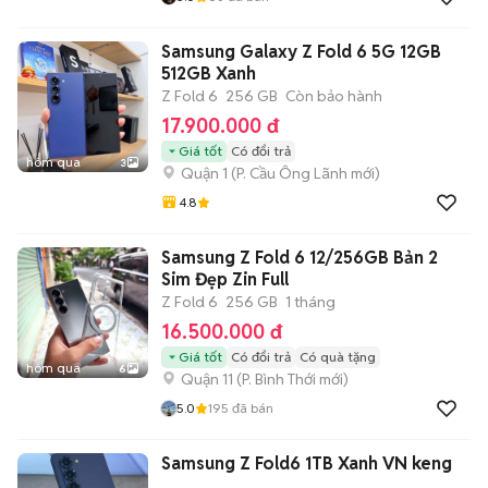
Samsung Galaxy Z Fold 6 5G 12GB
512GB Xanh
Z Fold 6
256 GB
Còn bảo hành
17.900.000 đ
Giá tốt
Có đổi trả
hôm qua
3
Quận 1
(
P. Cầu Ông Lãnh
mới)
4.8
Samsung Z Fold 6 12/256GB Bản 2
Sim Đẹp Zin Full
Z Fold 6
256 GB
1 tháng
16.500.000 đ
Giá tốt
Có đổi trả
Có quà tặng
hôm qua
6
Quận 11
(
P. Bình Thới
mới)
5.0
195
đã bán
Samsung Z Fold6 1TB Xanh VN keng