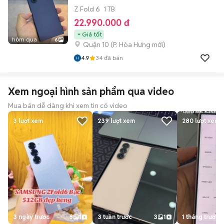
Z Fold 6
1 TB
22.990.000 đ
Giá tốt
hôm qua
6
Quận 10
(
P. Hòa Hưng
mới)
4.9
34
đã bán
Xem ngoại hình sản phẩm qua video
Mua bán dễ dàng khi xem tin có video
3
lượt xem
239
lượt xem
280
lượt xem
3 ngày trước
6
1
3 tuần trước
3
1
1 tháng trước