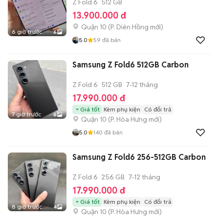
Z Fold 6
512 GB
13.900.000 đ
Quận 10
(
P. Diên Hồng
mới)
6 giờ trước
6
5.0
59
đã bán
Samsung Z Fold6 512GB Carbon
Z Fold 6
512 GB
7-12 tháng
17.990.000 đ
Giá tốt
Kèm phụ kiện
Có đổi trả
7 giờ trước
6
Quận 10
(
P. Hòa Hưng
mới)
5.0
140
đã bán
Samsung Z Fold6 256-512GB Carbon
Z Fold 6
256 GB
7-12 tháng
17.990.000 đ
Giá tốt
Kèm phụ kiện
Có đổi trả
8 giờ trước
4
Quận 10
(
P. Hòa Hưng
mới)