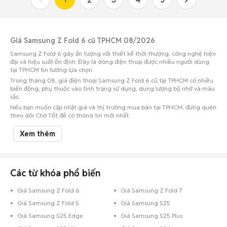
Giá Samsung Z Fold 6 cũ TPHCM 08/2026
Samsung Z Fold 6 gây ấn tượng với thiết kế thời thượng, công nghệ hiện
đại và hiệu suất ổn định. Đây là dòng điện thoại được nhiều người dùng
tại TPHCM tin tưởng lựa chọn.
Trong tháng 08, giá điện thoại Samsung Z Fold 6 cũ tại TPHCM có nhiều
biến động, phụ thuộc vào tình trạng sử dụng, dung lượng bộ nhớ và màu
sắc.
Nếu bạn muốn cập nhật giá và thị trường mua bán tại TPHCM, đừng quên
theo dõi Chợ Tốt để có thông tin mới nhất.
Xem thêm
Giá Samsung Z Fold 6 cũ ở các quận huyện phổ biến của Tp Hồ Chí
Minh
Samsung Z Fold 6 cũ Quận 3
: 16,8 triệu
Samsung Z Fold 6 cũ Quận 10
: 18,65 triệu
Các từ khóa phổ biến
Samsung Z Fold 6 cũ Quận Bình Thạnh
: 17,49 triệu
Giá Samsung Z Fold 6
Giá Samsung Z Fold 7
Samsung Z Fold 6 cũ Quận 8
: 19,89 triệu
Giá Samsung Z Fold 5
Giá Samsung S25
Samsung Z Fold 6 cũ Quận Gò Vấp
: 18 triệu
Giá Samsung S25 Edge
Giá Samsung S25 Plus
Khoảng giá Samsung Z Fold 6 cũ theo dung lượng ở Tp Hồ Chí Minh