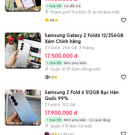
Giá tốt
Có đổi trả
12 giờ trước
3
Thành phố Thủ Đức
(
P. An Khánh
mới)
4.8
Samsung Galaxy Z Fold6 12/256GB
Xám Chính hãng
Z Fold 6
256 GB
3 tháng
17.500.000 đ
Giá tốt
Kèm phụ kiện
14 giờ trước
6
Quận 10
(
P. Diên Hồng
mới)
5.0
Samsung Z Fold 6 512GB Bạc Hàn
Quốc 99%
Z Fold 6
512 GB
17.900.000 đ
Giá tốt
Kèm phụ kiện
Có quà tặng
hôm qua
6
Quận 3
(
P. Bàn Cờ
mới)
5.0
63
đã bán