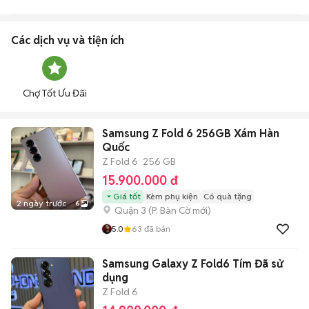
Các dịch vụ và tiện ích
Chợ Tốt Ưu Đãi
Samsung Z Fold 6 256GB Xám Hàn
Quốc
Z Fold 6
256 GB
15.900.000 đ
Giá tốt
Kèm phụ kiện
Có quà tặng
2 ngày trước
6
Quận 3
(
P. Bàn Cờ
mới)
5.0
63
đã bán
Samsung Galaxy Z Fold6 Tím Đã sử
dụng
Z Fold 6