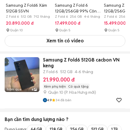
Samsung Z Fold6 Xám
Samsung Z Fold 6
Samsung Z Fo
512GB SSVN
12GB/256GB 99% Công
12GB/256GB 
Z Fold 6 512 GB 7-12 tháng
Ty NGUYÊN BẢN
Z Fold 6 256 GB 4-6 tháng
Hàn Quốc
Z Fold 6 256 G
20.890.000 đ
17.499.000 đ
15.499.000 đ
Quận 10
Quận 5
Quận 5
Xem tin có video
Samsung Z Fold6 512GB cacbon VN
keng
Z Fold 6
512 GB
4-6 tháng
21.990.000 đ
Kèm phụ kiện
Có quà tặng
hôm qua
6
Quận 10
(
P. Hòa Hưng
mới)
4.9
34
đã bán
Bạn cần tìm
dung lượng
nào ?
Dung lượng:
64 GB
128 GB
256 GB
512 GB
1 TB
2 