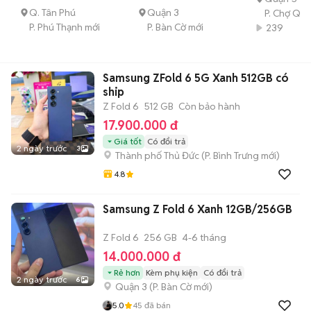
Q. Tân Phú
Quận 3
P. Chợ Qu
P. Phú Thạnh mới
P. Bàn Cờ mới
239
Samsung ZFold 6 5G Xanh 512GB có
ship
Z Fold 6
512 GB
Còn bảo hành
17.900.000 đ
Giá tốt
Có đổi trả
2 ngày trước
3
Thành phố Thủ Đức
(
P. Bình Trưng
mới)
4.8
Samsung Z Fold 6 Xanh 12GB/256GB
Z Fold 6
256 GB
4-6 tháng
14.000.000 đ
Rẻ hơn
Kèm phụ kiện
Có đổi trả
2 ngày trước
6
Quận 3
(
P. Bàn Cờ
mới)
5.0
45
đã bán