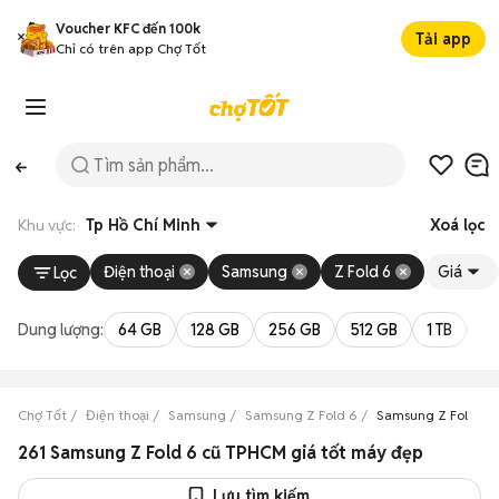
Voucher KFC đến 100k
Tải app
Chỉ có trên app Chợ Tốt
Khu vực:
Tp Hồ Chí Minh
Xoá lọc
Điện thoại
Samsung
Z Fold 6
Giá
Lọc
Dung lượng:
64 GB
128 GB
256 GB
512 GB
1 TB
2 
Chợ Tốt
Điện thoại
Samsung
Samsung Z Fold 6
Samsung Z Fold 6 T
261 Samsung Z Fold 6 cũ TPHCM giá tốt máy đẹp
Lưu tìm kiếm