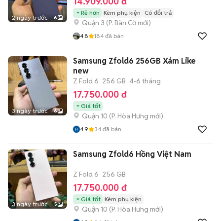
14.909.000 đ
Rẻ hơn
Kèm phụ kiện
Có đổi trả
2 ngày trước
6
Quận 3
(
P. Bàn Cờ
mới)
4.8
184
đã bán
Samsung Zfold6 256GB Xám Like
new
Z Fold 6
256 GB
4-6 tháng
17.750.000 đ
Giá tốt
3 ngày trước
6
Quận 10
(
P. Hòa Hưng
mới)
4.9
34
đã bán
Samsung Zfold6 Hồng Việt Nam
Z Fold 6
256 GB
17.750.000 đ
Giá tốt
Kèm phụ kiện
3 ngày trước
5
Quận 10
(
P. Hòa Hưng
mới)