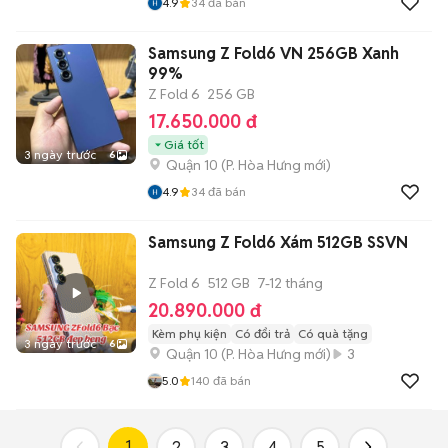
4.9
34
đã bán
Samsung Z Fold6 VN 256GB Xanh
99%
Z Fold 6
256 GB
17.650.000 đ
Giá tốt
3 ngày trước
6
Quận 10
(
P. Hòa Hưng
mới)
4.9
34
đã bán
Samsung Z Fold6 Xám 512GB SSVN
Z Fold 6
512 GB
7-12 tháng
20.890.000 đ
Kèm phụ kiện
Có đổi trả
Có quà tặng
3 ngày trước
6
Quận 10
(
P. Hòa Hưng
mới)
3
5.0
140
đã bán
1
2
3
4
5