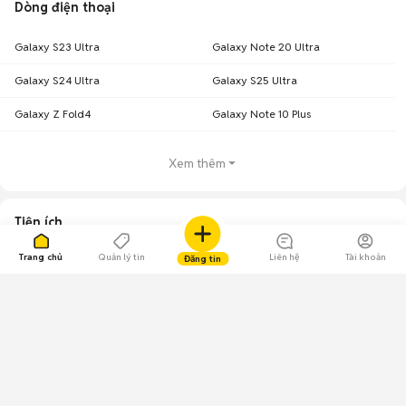
khảo.
Dòng điện thoại
Chợ Tốt – Nơi mua bán Samsung Z Fold 6 cũ tại TPHCM uy tín!
Galaxy S23 Ultra
Galaxy Note 20 Ultra
Galaxy S24 Ultra
Galaxy S25 Ultra
Galaxy Z Fold4
Galaxy Note 10 Plus
Xem thêm
Tiện ích
Trang chủ
Quản lý tin
Liên hệ
Tài khoản
Đăng tin
Kinh nghiệm
109.000 Bình chọn