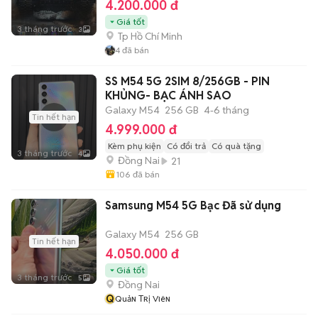
4.200.000 đ
Giá tốt
3 tháng trước
3
Tp Hồ Chí Minh
4
đã bán
SS M54 5G 2SIM 8/256GB - PIN
KHỦNG- BẠC ÁNH SAO
Galaxy M54
256 GB
4-6 tháng
Tin hết hạn
4.999.000 đ
Kèm phụ kiện
Có đổi trả
Có quà tặng
3 tháng trước
4
Đồng Nai
21
106
đã bán
Samsung M54 5G Bạc Đã sử dụng
Galaxy M54
256 GB
Tin hết hạn
4.050.000 đ
Giá tốt
3 tháng trước
5
Đồng Nai
Q
Quảɴ Тʀị Vιêɴ