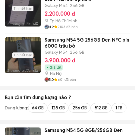
Galaxy M54
256 GB
Tin hết hạn
2.200.000 đ
Tp Hồ Chí Minh
2 tháng trước
6
4.9
2103
đã bán
Samsung M54 5G 256GB Đen NFC pin
6000 trâu bò
Galaxy M54
256 GB
Tin hết hạn
3.900.000 đ
Giá tốt
2 tháng trước
6
Hà Nội
5.0
601
đã bán
Bạn cần tìm
dung lượng
nào ?
Dung lượng:
64 GB
128 GB
256 GB
512 GB
1 TB
2 
Samsung M54 5G 8GB/256GB Đen