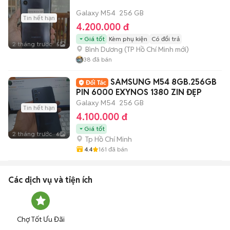
Galaxy M54
256 GB
Tin hết hạn
4.200.000 đ
Giá tốt
Kèm phụ kiện
Có đổi trả
2 tháng trước
5
Bình Dương
(
TP Hồ Chí Minh
mới)
38
đã bán
SAMSUNG M54 8GB.256GB
PIN 6000 EXYNOS 1380 ZIN ĐẸP
Galaxy M54
256 GB
Tin hết hạn
4.100.000 đ
Giá tốt
2 tháng trước
6
Tp Hồ Chí Minh
4.4
161
đã bán
Các dịch vụ và tiện ích
Chợ Tốt Ưu Đãi