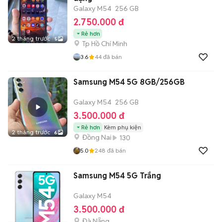
Galaxy M54
256 GB
2.750.000 đ
Rẻ hơn
2 tháng trước
5
Tp Hồ Chí Minh
3.6
44
đã bán
Samsung M54 5G 8GB/256GB
Galaxy M54
256 GB
3.500.000 đ
Rẻ hơn
Kèm phụ kiện
2 tháng trước
6
Đồng Nai
130
5.0
248
đã bán
Samsung M54 5G Trắng
Galaxy M54
3.500.000 đ
Đà Nẵng