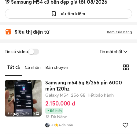
19 Samsung M54 cũ bền đẹp giá tốt 08/2026
Lưu tìm kiếm
Siêu thị điện tử
Xem Cửa hàng
Tin có video
Tin mới nhất
Tất cả
Cá nhân
Bán chuyên
Samsung m54 5g 8/256 pin 6000
màn 120hz
Galaxy M54
256 GB
Hết bảo hành
2.150.000 đ
Rẻ hơn
3 ngày trước
4
Đà Nẵng
5.0
4
đã bán