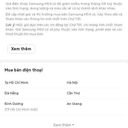
Giá điện thoại Samsung M54 cũ đã giảm nhiều trong tháng 08 tuỳ thuộc
vào tình trạng, dung lượng và màu sắc sẽ có sự chênh lệch khác nhau.
Để cập nhật giá và thị trường mua bán Samsung M54 cũ, hãy theo dõi và
tham khảo các thông tin mới nhất trên Chợ Tốt.
Lưu ý:
Mức giá dựa trên các tin đăng tại Chợ Tốt, chỉ mang tính chất tham
khảo. Giá Samsung M54 cũ sẽ phụ thuộc vào tình trạng, phiên bản và các
thoả thuận khi mua bán.
Mua bán Samsung M54 cũ
Xem thêm
Chợ Tốt có 19 tin đăng bán, mua Samsung M54 cũ với nhiều khoảng giá
giúp người dùng dễ dàng tìm kiếm và so sánh giá cả.
Top 2 khoảng giá có nhiều tin mua bán Samsung Galaxy M54 nhất
Mua bán điện thoại
Samsung Galaxy M54 giá 3 - 5 triệu
: 13 điện thoại
Samsung Galaxy M54 giá 2 - 3 triệu
: 5 điện thoại
Tp Hồ Chí Minh
Hà Nội
Chợ Tốt - Nơi mua bán Samsung M54 cũ giá tốt nhất!
Đà Nẵng
Cần Thơ
Bình Dương
An Giang
(
TP Hồ Chí Minh
mới)
Xem thêm