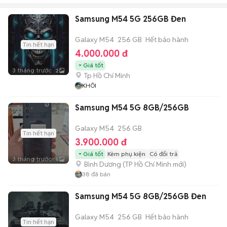
Samsung M54 5G 256GB Đen
Galaxy M54
256 GB
Hết bảo hành
Tin hết hạn
4.000.000 đ
Giá tốt
3 tháng trước
2
Tp Hồ Chí Minh
KHÔI
Samsung M54 5G 8GB/256GB
Galaxy M54
256 GB
Tin hết hạn
3.900.000 đ
Giá tốt
Kèm phụ kiện
Có đổi trả
3 tháng trước
5
Bình Dương
(
TP Hồ Chí Minh
mới)
38
đã bán
Samsung M54 5G 8GB/256GB Đen
Galaxy M54
256 GB
Hết bảo hành
Tin hết hạn