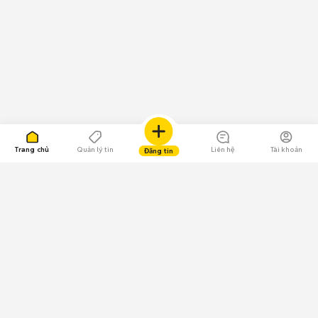
Trang chủ
Quản lý tin
Liên hệ
Tài khoản
Đăng tin
109.000 Bình chọn
Tải ứng dụng Chợ Tốt