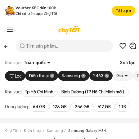
Voucher KFC đến 100k
Tải app
Chỉ có trên app Chợ Tốt
Khu vực:
Toàn quốc
Xoá lọc
Điện thoại
Samsung
2463
Giá
Lọc
Khu vực:
Tp Hồ Chí Minh
Bình Dương (TP Hồ Chí Minh mới)
Bà 
Dung lượng:
64 GB
128 GB
256 GB
512 GB
1 TB
2 
Chợ Tốt
Điện thoại
Samsung
Samsung Galaxy M54