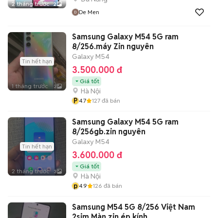
2 tháng trước
2
De Men
Samsung Galaxy M54 5G ram
8/256.máy Zin nguyên
Galaxy M54
Tin hết hạn
3.500.000 đ
Giá tốt
1 tháng trước
3
Hà Nội
P
4.7
127
đã bán
Samsung Galaxy M54 5G ram
8/256gb.zin nguyên
Galaxy M54
Tin hết hạn
3.600.000 đ
Giá tốt
2 tháng trước
3
Hà Nội
p
4.9
126
đã bán
Samsung M54 5G 8/256 Việt Nam
2sim Màn zin ép kính