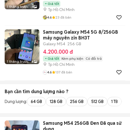
Giá tốt
1 tháng trước
4
Tp Hồ Chí Minh
4.6
23
đã bán
Samsung Galaxy M54 5G 8/256GB
máy nguyên zin BH3T
Galaxy M54
256 GB
4.200.000 đ
Giá tốt
Kèm phụ kiện
Có đổi trả
1 tháng trước
6
Tp Hồ Chí Minh
4.6
137
đã bán
Bạn cần tìm
dung lượng
nào ?
Dung lượng:
64 GB
128 GB
256 GB
512 GB
1 TB
2 
Samsung M54 256GB Đen Đã qua sử
dụng