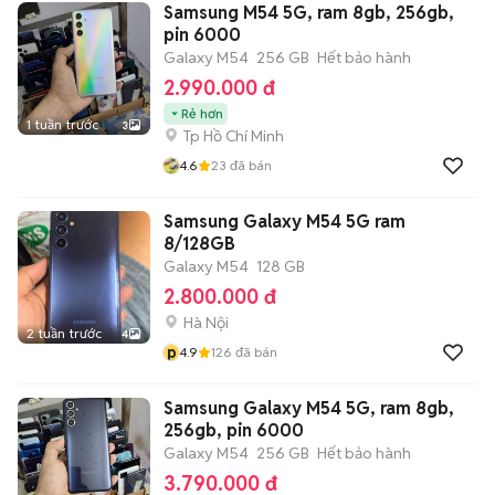
Samsung M54 5G, ram 8gb, 256gb,
pin 6000
Galaxy M54
256 GB
Hết bảo hành
2.990.000 đ
Rẻ hơn
1 tuần trước
3
Tp Hồ Chí Minh
4.6
23
đã bán
Samsung Galaxy M54 5G ram
8/128GB
Galaxy M54
128 GB
2.800.000 đ
Hà Nội
2 tuần trước
4
p
4.9
126
đã bán
Samsung Galaxy M54 5G, ram 8gb,
256gb, pin 6000
Galaxy M54
256 GB
Hết bảo hành
3.790.000 đ