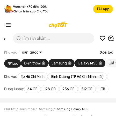
Voucher KFC đến 100k
Tải app
Chỉ có trên app Chợ Tốt
Khu vực:
Toàn quốc
Xoá lọc
Điện thoại
Samsung
Galaxy M55
Giá
Lọc
Khu vực:
Tp Hồ Chí Minh
Bình Dương (TP Hồ Chí Minh mới)
Bà 
Dung lượng:
64 GB
128 GB
256 GB
512 GB
1 TB
2 
Chợ Tốt
Điện thoại
Samsung
Samsung Galaxy M55