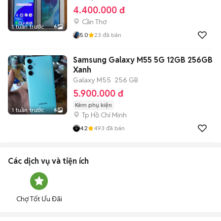
4.400.000 đ
Cần Thơ
1 tuần trước
6
5.0
23
đã bán
Samsung Galaxy M55 5G 12GB 256GB
Xanh
Galaxy M55
256 GB
5.900.000 đ
Kèm phụ kiện
1 tuần trước
6
Tp Hồ Chí Minh
4.2
493
đã bán
Các dịch vụ và tiện ích
Chợ Tốt Ưu Đãi