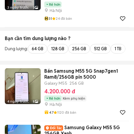
Rẻ hơn
3 ngày trước
3
Hà Nội
H
3.1
24
đã bán
Bạn cần tìm
dung lượng
nào ?
Dung lượng:
64 GB
128 GB
256 GB
512 GB
1 TB
2 
Bán Samsung M55 5G Snap7gen1
Ram8/256GB pin 5000
Galaxy M55
256 GB
4.200.000 đ
Rẻ hơn
Kèm phụ kiện
4 ngày trước
5
Hà Nội
4.7
1120
đã bán
Samsung Galaxy M55 5G
256GB Xanh