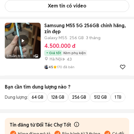
Xem tin có video
Samsung M55 5G 256GB chính hãng,
zin đẹp
Galaxy M55
256 GB
3 tháng
4.500.000 đ
Giá tốt
Kèm phụ kiện
1 tuần trước
3
Hà Nội
43
4.5
170
đã bán
Bạn cần tìm
dung lượng
nào ?
Dung lượng:
64 GB
128 GB
256 GB
512 GB
1 TB
2 
Tin đăng từ Đối Tác Chợ Tốt
Hàng đúng mô tả
Bảo hành từ 3 tháng
Có đổi trả