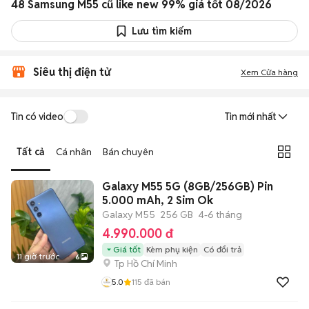
48 Samsung M55 cũ like new 99% giá tốt 08/2026
Lưu tìm kiếm
Siêu thị điện tử
Xem Cửa hàng
Tin có video
Tin mới nhất
Tất cả
Cá nhân
Bán chuyên
Galaxy M55 5G (8GB/256GB) Pin
5.000 mAh, 2 Sim Ok
Galaxy M55
256 GB
4-6 tháng
4.990.000 đ
Giá tốt
Kèm phụ kiện
Có đổi trả
11 giờ trước
6
Tp Hồ Chí Minh
5.0
115
đã bán