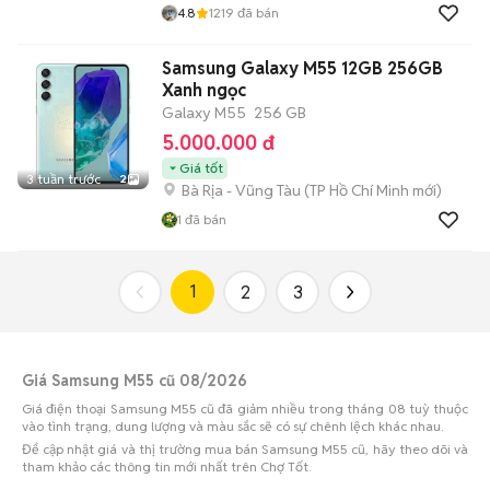
4.8
1219
đã bán
Samsung Galaxy M55 12GB 256GB
Xanh ngọc
Galaxy M55
256 GB
5.000.000 đ
Giá tốt
3 tuần trước
2
Bà Rịa - Vũng Tàu
(
TP Hồ Chí Minh
mới)
1
đã bán
1
2
3
Giá Samsung M55 cũ 08/2026
Giá điện thoại Samsung M55 cũ đã giảm nhiều trong tháng 08 tuỳ thuộc
vào tình trạng, dung lượng và màu sắc sẽ có sự chênh lệch khác nhau.
Để cập nhật giá và thị trường mua bán Samsung M55 cũ, hãy theo dõi và
tham khảo các thông tin mới nhất trên Chợ Tốt.