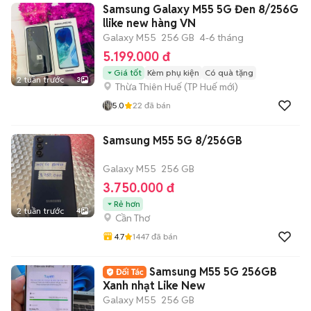
Samsung Galaxy M55 5G Đen 8/256G
llike new hàng VN
Galaxy M55
256 GB
4-6 tháng
5.199.000 đ
Giá tốt
Kèm phụ kiện
Có quà tặng
2 tuần trước
3
Thừa Thiên Huế
(
TP Huế
mới)
5.0
22
đã bán
Samsung M55 5G 8/256GB
Galaxy M55
256 GB
3.750.000 đ
Rẻ hơn
2 tuần trước
4
Cần Thơ
4.7
1447
đã bán
Samsung M55 5G 256GB
Xanh nhạt Like New
Galaxy M55
256 GB