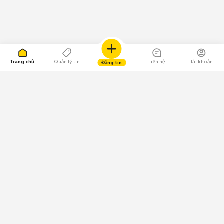
Trang chủ
Quản lý tin
Liên hệ
Tài khoản
Đăng tin
109.000 Bình chọn
Tải ứng dụng Chợ Tốt
Về Chợ Tốt
Quy chế sàn
Chính sách bảo mật
Giải quyết tranh chấp