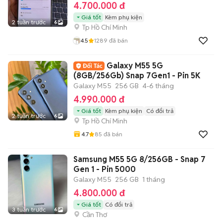
4.700.000 đ
Giá tốt
Kèm phụ kiện
2 tuần trước
6
Tp Hồ Chí Minh
4.5
1289
đã bán
Galaxy M55 5G
(8GB/256Gb) Snap 7Gen1 - Pin 5K
Galaxy M55
256 GB
4-6 tháng
4.990.000 đ
Giá tốt
Kèm phụ kiện
Có đổi trả
2 tuần trước
6
Tp Hồ Chí Minh
4.7
85
đã bán
Samsung M55 5G 8/256GB - Snap 7
Gen 1 - Pin 5000
Galaxy M55
256 GB
1 tháng
4.800.000 đ
Giá tốt
Có đổi trả
3 tuần trước
6
Cần Thơ