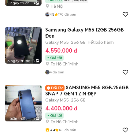
5 ngày trước
4
Hà Nội
4.5
170
đã bán
Samsung Galaxy M55 12GB 256GB
Đen
Galaxy M55
256 GB
Hết bảo hành
4.550.000 đ
Giá tốt
6 ngày trước
5
Tp Hồ Chí Minh
4
đã bán
SAMSUNG M55 8GB.256GB
SNAP 7 GEN 1 ZIN ĐẸP
Galaxy M55
256 GB
4.400.000 đ
Giá tốt
1 tuần trước
6
Tp Hồ Chí Minh
4.4
161
đã bán