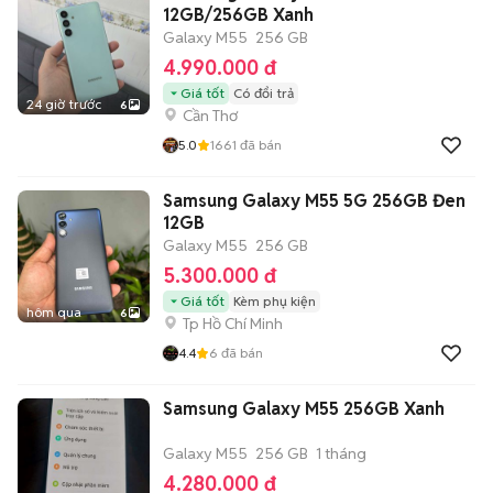
12GB/256GB Xanh
Galaxy M55
256 GB
4.990.000 đ
Giá tốt
Có đổi trả
24 giờ trước
6
Cần Thơ
5.0
1661
đã bán
Samsung Galaxy M55 5G 256GB Đen
12GB
Galaxy M55
256 GB
5.300.000 đ
Giá tốt
Kèm phụ kiện
hôm qua
6
Tp Hồ Chí Minh
4.4
6
đã bán
Samsung Galaxy M55 256GB Xanh
Galaxy M55
256 GB
1 tháng
4.280.000 đ