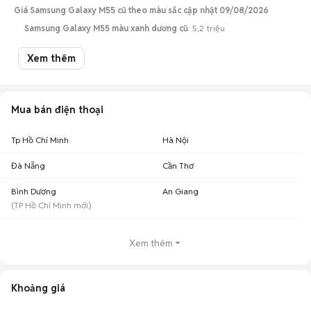
Giá Samsung Galaxy M55 cũ theo màu sắc cập nhật 09/08/2026
Samsung Galaxy M55 màu xanh dương cũ
: 5,2 triệu
Samsung Galaxy M55 màu đen cũ
: 5 triệu
Xem thêm
Lưu ý:
Mức giá dựa trên các tin đăng tại Chợ Tốt, chỉ mang tính chất tham
khảo. Giá Samsung M55 cũ sẽ phụ thuộc vào tình trạng, phiên bản và các
thoả thuận khi mua bán.
Mua bán điện thoại
Mua bán Samsung M55 cũ
Chợ Tốt có 48 tin đăng bán, mua Samsung M55 cũ với nhiều khoảng giá
giúp người dùng dễ dàng tìm kiếm và so sánh giá cả.
Tp Hồ Chí Minh
Hà Nội
Top 2 khoảng giá có nhiều tin mua bán Samsung Galaxy M55 nhất
Đà Nẵng
Cần Thơ
Samsung Galaxy M55 giá 3 - 5 triệu
: 33 điện thoại
Bình Dương
An Giang
Samsung Galaxy M55 giá 5 - 7 triệu
: 12 điện thoại
(
TP Hồ Chí Minh
mới)
Chợ Tốt - Nơi mua bán Samsung M55 cũ giá tốt nhất!
Xem thêm
Khoảng giá