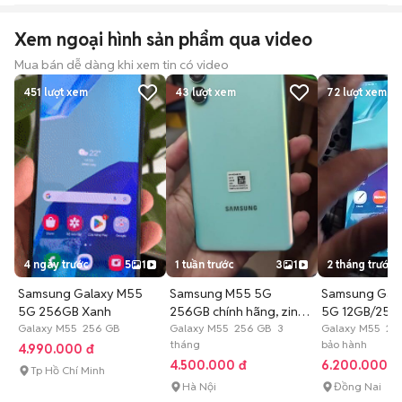
Xem ngoại hình sản phẩm qua video
Mua bán dễ dàng khi xem tin có video
451
lượt xem
43
lượt xem
72
lượt xem
4 ngày trước
5
1
1 tuần trước
3
1
2 tháng trước
Samsung Galaxy M55
Samsung M55 5G
Samsung Gal
5G 256GB Xanh
256GB chính hãng, zin
5G 12GB/256
Galaxy M55 256 GB
đẹp
Galaxy M55 256 GB 3
đậm
Galaxy M55 25
tháng
bảo hành
4.990.000 đ
4.500.000 đ
6.200.000 đ
Tp Hồ Chí Minh
Hà Nội
Đồng Nai