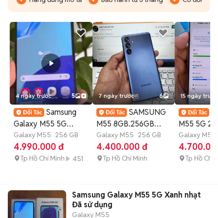
4 ngày trước
5
7 ngày trước
6
15 ngày trước
Samsung
SAMSUNG
S
Galaxy M55 5G
M55 8GB.256GB
M55 5G 25
256GB Xanh
Galaxy M55
256 GB
SNAP 7 GEN 1 ZIN
Galaxy M55
256 GB
nhạt Like 
Galaxy M55
4.990.000 đ
4.400.000 đ
4.700.00
ĐẸP
Tp Hồ Chí Minh
Tp Hồ Chí Minh
Tp Hồ Chí 
451
Samsung Galaxy M55 5G Xanh nhạt
Đã sử dụng
Galaxy M55