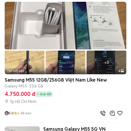
+
3
Tin nổi bật
6
Samsung M55 12GB/256GB Việt Nam Like New
Galaxy M55
256 GB
4.750.000 đ
Giá tốt
Tp Hồ Chí Minh
5.0
6
đã bán
Samsung Galaxy M55 5G VN