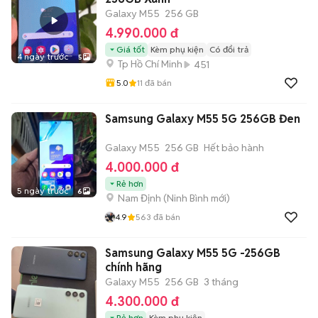
Galaxy M55
256 GB
4.990.000 đ
Giá tốt
Kèm phụ kiện
Có đổi trả
4 ngày trước
5
Tp Hồ Chí Minh
451
5.0
11
đã bán
Samsung Galaxy M55 5G 256GB Đen
Galaxy M55
256 GB
Hết bảo hành
4.000.000 đ
Rẻ hơn
5 ngày trước
6
Nam Định
(
Ninh Bình
mới)
4.9
563
đã bán
Samsung Galaxy M55 5G -256GB
chính hãng
Galaxy M55
256 GB
3 tháng
4.300.000 đ
Rẻ hơn
Kèm phụ kiện