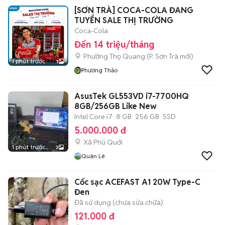
[SƠN TRÀ] COCA-COLA ĐANG
TUYỂN SALE THỊ TRƯỜNG
Coca-Cola
Đến 14 triệu/tháng
Phường Thọ Quang
(
P. Sơn Trà
mới)
1 phút trước
1
Phương Thảo
AsusTek GL553VD i7-7700HQ
8GB/256GB Like New
Intel Core i7
8 GB
256 GB
SSD
5.000.000 đ
Xã Phú Quới
1 phút trước
3
Quân Lê
Cốc sạc ACEFAST A1 20W Type-C
Đen
Đã sử dụng (chưa sửa chữa)
121.000 đ