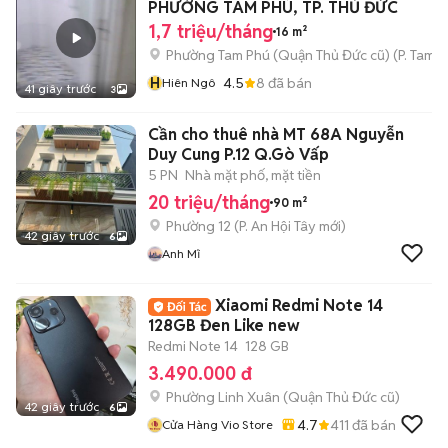
PHƯỜNG TAM PHÚ, TP. THỦ ĐỨC
1,7 triệu/tháng
16 m²
Phường Tam Phú (Quận Thủ Đức cũ)
(
P. Tam B
H
4.5
8
đã bán
Hiên Ngô
41 giây trước
3
Cần cho thuê nhà MT 68A Nguyễn
Duy Cung P.12 Q.Gò Vấp
5 PN
Nhà mặt phố, mặt tiền
20 triệu/tháng
90 m²
Phường 12
(
P. An Hội Tây
mới)
42 giây trước
6
Anh Mĩ
Xiaomi Redmi Note 14
128GB Đen Like new
Redmi Note 14
128 GB
3.490.000 đ
Phường Linh Xuân (Quận Thủ Đức cũ)
42 giây trước
6
4.7
411
đã bán
Cửa Hàng Vio Store