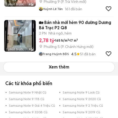
Phường 9
(
P. Trà Vinh
mới)
1 phút trước
6
161
đã bán
Huỳnh Lê Tân
🏡 Bán nhà mới hẻm 90 đường Dương
Bá Trạc P2 Q8
2 PN
Nhà ngõ, hẻm
2,78 tỷ
165 tr/m²
17 m²
Phường 5
(
P. Chánh Hưng
mới)
1 phút trước
9
4.5
51
đã bán
Trang Huỳnh BĐS
Xem thêm
Các từ khóa phổ biến
Samsung Note 9 Nhật Cũ
Samsung Note 9 Lock Cũ
Samsung Note 9 1TB Cũ
Samsung Note 9 2020 Cũ
Samsung Note 9 Giá 4 Triệu Cũ
Samsung Note 9 2 Triệu Cũ
Samsung Note 9 32GB Cũ
Samsung Note 9 2019 Cũ