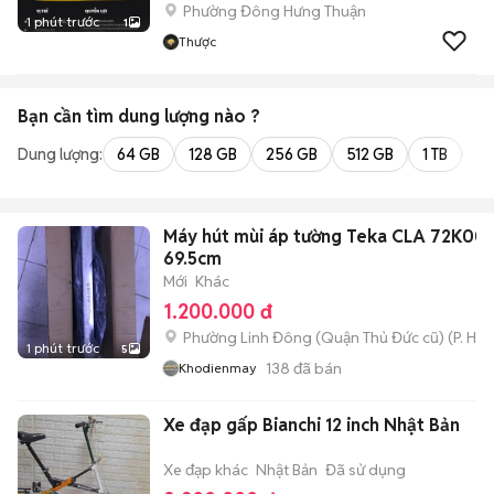
Phường Đông Hưng Thuận
1 phút trước
1
Thược
Bạn cần tìm
dung lượng
nào ?
Dung lượng:
64 GB
128 GB
256 GB
512 GB
1 TB
2 
Máy hút mùi áp tường Teka CLA 72K00
69.5cm
Mới
Khác
1.200.000 đ
Phường Linh Đông (Quận Thủ Đức cũ)
(
P. Hiệ
1 phút trước
5
138
đã bán
Khodienmay
Xe đạp gấp Bianchi 12 inch Nhật Bản
Xe đạp khác
Nhật Bản
Đã sử dụng