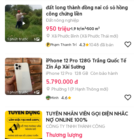
đất long thành đồng nai có sỏ hồng
công chứng liền
Đất nông nghiệp
950 triệu
1,9 tr/m²
500 m²
Xã Phước Bình
(
Xã Phước Thái
mới)
1 phút trước
5
P
4.3
1048
đã bán
Phạm Thanh Trí
iPhone 12 Pro 128G Trắng Quốc Tế
Zin Áp Xài Sướng
iPhone 12 Pro
128 GB
Còn bảo hành
5.790.000 đ
Phường 1
(
P. Hạnh Thông
mới)
1 phút trước
6
4.6
Minh
TUYỂN NHÂN VIÊN GỌI ĐIỆN NHẮC
NỢ ONLINE 100%
CÔNG TY TNHH THÀNH CÔNG
Thương lượng