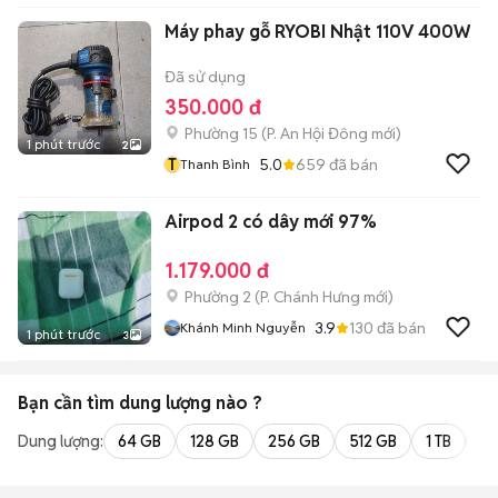
Máy phay gỗ RYOBI Nhật 110V 400W
Đã sử dụng
350.000 đ
Phường 15
(
P. An Hội Đông
mới)
1 phút trước
2
T
5.0
659
đã bán
Thanh Bình
Airpod 2 có dây mới 97%
1.179.000 đ
Phường 2
(
P. Chánh Hưng
mới)
3.9
130
đã bán
Khánh Minh Nguyễn
1 phút trước
3
Bạn cần tìm
dung lượng
nào ?
Dung lượng:
64 GB
128 GB
256 GB
512 GB
1 TB
2 