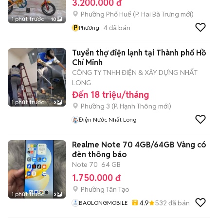
3.200.000 đ
Phường Phố Huế
(
P. Hai Bà Trưng
mới)
1 phút trước
10
P
4
đã bán
Phương
Tuyển thợ điện lạnh tại Thành phố Hồ
Chí Minh
CÔNG TY TNHH ĐIỆN & XÂY DỰNG NHẤT
LONG
Đến 18 triệu/tháng
1 phút trước
3
Phường 3
(
P. Hạnh Thông
mới)
Điện Nước Nhất Long
Realme Note 70 4GB/64GB Vàng có
đèn thông báo
Note 70
64 GB
1.750.000 đ
Phường Tân Tạo
1 phút trước
3
4.9
532
đã bán
BAOLONGMOBILE