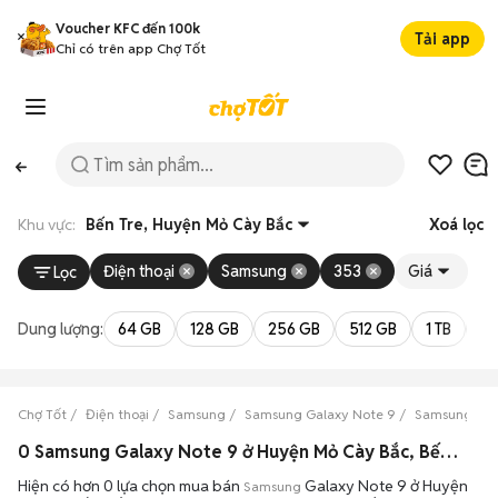
Voucher KFC đến 100k
Tải app
Chỉ có trên app Chợ Tốt
Khu vực:
Bến Tre, Huyện Mỏ Cày Bắc
Xoá lọc
Điện thoại
Samsung
353
Giá
Lọc
Dung lượng:
64 GB
128 GB
256 GB
512 GB
1 TB
2 
Chợ Tốt
Điện thoại
Samsung
Samsung Galaxy Note 9
Samsung Gal
0 Samsung Galaxy Note 9 ở Huyện Mỏ Cày Bắc, Bến Tre máy bền đẹp đang bán 08/2026
Hiện có hơn 0 lựa chọn mua bán
Galaxy Note 9 ở Huyện
Samsung