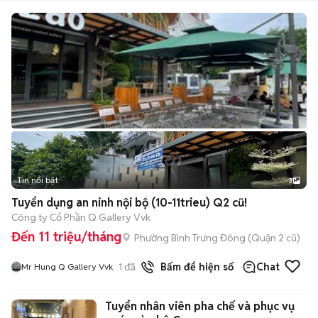
Tin nổi bật
3
Tuyển dụng an ninh nội bộ (10-11trieu) Q2 cũ!
Công ty Cổ Phần Q Gallery Vvk
Đến 11 triệu/tháng
Phường Bình Trưng Đông (Quận 2 cũ)
1
đã bán
Bấm để hiện số
Chat
Mr Hung Q Gallery Vvk
Tuyển nhân viên pha chế và phục vụ