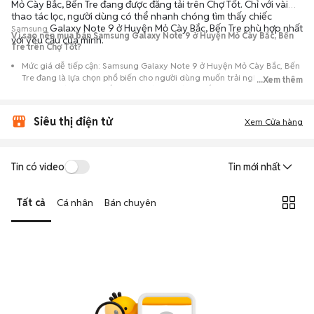
Mỏ Cày Bắc, Bến Tre đang được đăng tải trên Chợ Tốt. Chỉ với vài
thao tác lọc, người dùng có thể nhanh chóng tìm thấy chiếc
Galaxy Note 9 ở Huyện Mỏ Cày Bắc, Bến Tre phù hợp nhất
Samsung
Vì sao nên mua bán Samsung Galaxy Note 9 ở Huyện Mỏ Cày Bắc, Bến
với yêu cầu của mình.
Tre trên Chợ Tốt?
Mức giá dễ tiếp cận: Samsung Galaxy Note 9 ở Huyện Mỏ Cày Bắc, Bến
Tre đang là lựa chọn phổ biến cho người dùng muốn trải nghiệm dòng
...Xem thêm
máy này với chi phí thấp hơn so với khi mới ra mắt.
Nguồn cung phong phú: Dễ dàng tìm thấy
Samsung
Galaxy Note 9 ở
Siêu thị điện tử
Huyện Mỏ Cày Bắc, Bến Tre từ nhiều cá nhân muốn lên đời máy, mang
Xem Cửa hàng
đến đa dạng sự lựa chọn về tình trạng bảo hành, hình thức máy và màu
sắc.
Giao dịch minh bạch: Việc gặp gỡ trực tiếp giúp người mua
Tin có video
Tin mới nhất
đánh giá chính xác hiệu năng thực tế của máy so với mô tả trên
tin đăng.
Tất cả
Cá nhân
Bán chuyên
Mua bán linh hoạt: Hai bên có thể chủ động thỏa thuận giá cả và
địa điểm giao nhận, chốt giao dịch nhanh chóng khi đạt được
tiếng nói chung.