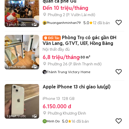
quán cà phê Gu
Đến 10 triệu/tháng
Phường 2
(
P. Vườn Lài
mới)
p
5.0
12
đã bán
Phuonganhminhan79
1 phút trước
5
Phòng Trọ có gác gần ĐH
Văn Lang, GTVT, UEF, Hồng Bàng
Nội thất đầy đủ
6,8 triệu/tháng
30 m²
Phường 26
(
P. Bình Thạnh
mới)
1 phút trước
8
Thành Trung Victory Home
Apple iPhone 13 chỉ giao lưu(gl)
iPhone 13
128 GB
6.150.000 đ
Phường Khương Đình
1 phút trước
3
5.0
16
đã bán
Minh Do