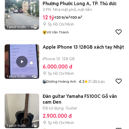
Phường Phước Long A, TP. Thủ đức
3 PN
Nhà mặt phố, mặt tiền
12 tỷ
120 tr/m²
100 m²
Tp Hồ Chí Minh
1 phút trước
11
v
Võ Văn Thành
Apple iPhone 13 128GB xách tay Nhật
iPhone 13
128 GB
6.000.000 đ
Tp Hồ Chí Minh
1 phút trước
4
4.3
31
đã bán
Dương Hoàng Anh
Đàn guitar Yamaha FS100C Gỗ vân
sam Đen
Đã sử dụng
Guitar
2.900.000 đ
Tp Hồ Chí Minh
1 phút trước
2