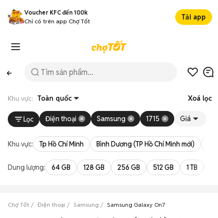
Voucher KFC đến 100k
Tải app
Chỉ có trên app Chợ Tốt
Khu vực:
Toàn quốc
Xoá lọc
Điện thoại
Samsung
1715
Giá
Lọc
Khu vực:
Tp Hồ Chí Minh
Bình Dương (TP Hồ Chí Minh mới)
Bà 
Dung lượng:
64 GB
128 GB
256 GB
512 GB
1 TB
2 
Chợ Tốt
Điện thoại
Samsung
Samsung Galaxy On7