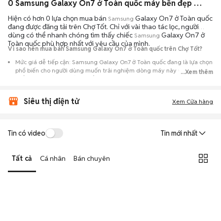
0 Samsung Galaxy On7 ở Toàn quốc máy bền đẹp đang bán 08/2026
Hiện có hơn 0 lựa chọn mua bán
Galaxy On7 ở Toàn quốc
Samsung
đang được đăng tải trên Chợ Tốt. Chỉ với vài thao tác lọc, người
dùng có thể nhanh chóng tìm thấy chiếc
Galaxy On7 ở
Samsung
Toàn quốc phù hợp nhất với yêu cầu của mình.
Vì sao nên mua bán Samsung Galaxy On7 ở Toàn quốc trên Chợ Tốt?
Mức giá dễ tiếp cận: Samsung Galaxy On7 ở Toàn quốc đang là lựa chọn
phổ biến cho người dùng muốn trải nghiệm dòng máy này với chi phí
...Xem thêm
thấp hơn so với khi mới ra mắt.
Nguồn cung phong phú: Dễ dàng tìm thấy
Samsung
Galaxy On7 ở Toàn
Siêu thị điện tử
quốc từ nhiều cá nhân muốn lên đời máy, mang đến đa dạng sự lựa
Xem Cửa hàng
chọn về tình trạng bảo hành, hình thức máy và màu sắc.
Giao dịch minh bạch: Việc gặp gỡ trực tiếp giúp người mua
Tin có video
Tin mới nhất
đánh giá chính xác hiệu năng thực tế của máy so với mô tả trên
tin đăng.
Tất cả
Cá nhân
Bán chuyên
Mua bán linh hoạt: Hai bên có thể chủ động thỏa thuận giá cả và
địa điểm giao nhận, chốt giao dịch nhanh chóng khi đạt được
tiếng nói chung.