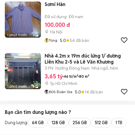
Sơmi Hàn
Đã sử dụng
Đồ nam
100.000 đ
Hà Nội
1 phút trước
2
T
5.0
56
đã bán
Tùng
Nhà 4.2m x 19m đúc lửng 1/ đường
Liên Khu 2-5 và Lê Văn Khương
3 PN
Hướng Đông Nam
Nhà ngõ, hẻm
3,65 tỷ
46 tr/m²
80 m²
Tp Hồ Chí Minh
1 phút trước
8
5.0
14
đã bán
BDS Đoàn Gia
Bạn cần tìm
dung lượng
nào ?
Dung lượng:
64 GB
128 GB
256 GB
512 GB
1 TB
2 