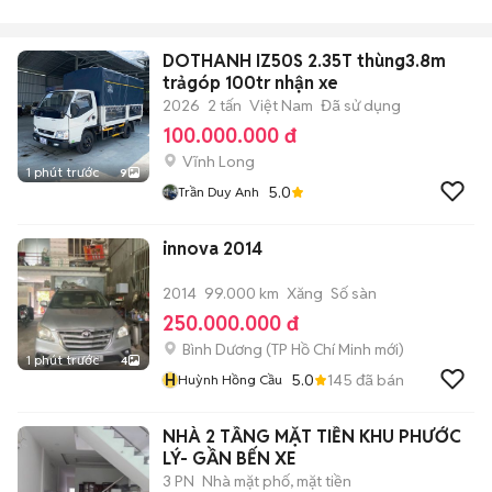
DOTHANH IZ50S 2.35T thùng3.8m
trảgóp 100tr nhận xe
2026
2 tấn
Việt Nam
Đã sử dụng
100.000.000 đ
Vĩnh Long
1 phút trước
9
5.0
Trần Duy Anh
innova 2014
2014
99.000 km
Xăng
Số sàn
250.000.000 đ
Bình Dương
(
TP Hồ Chí Minh
mới)
1 phút trước
4
H
5.0
145
đã bán
Huỳnh Hồng Cầu
NHÀ 2 TẦNG MẶT TIỀN KHU PHƯỚC
LÝ- GẦN BẾN XE
3 PN
Nhà mặt phố, mặt tiền