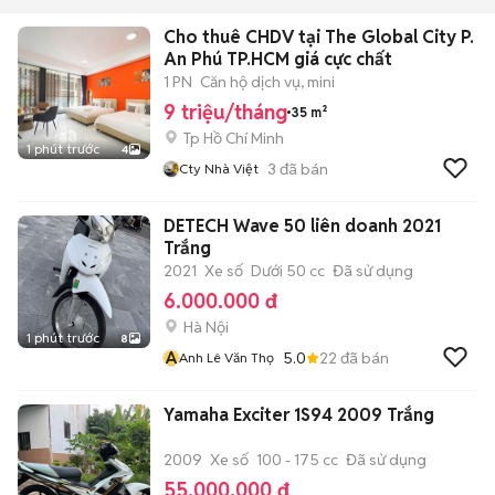
Cho thuê CHDV tại The Global City P.
An Phú TP.HCM giá cực chất
1 PN
Căn hộ dịch vụ, mini
9 triệu/tháng
35 m²
Tp Hồ Chí Minh
1 phút trước
4
3
đã bán
Cty Nhà Việt
DETECH Wave 50 liên doanh 2021
Trắng
2021
Xe số
Dưới 50 cc
Đã sử dụng
6.000.000 đ
Hà Nội
1 phút trước
8
A
5.0
22
đã bán
Anh Lê Văn Thọ
Yamaha Exciter 1S94 2009 Trắng
2009
Xe số
100 - 175 cc
Đã sử dụng
55.000.000 đ