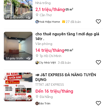
Nhà trống
2,1 triệu/tháng
25 m²
Cần Thơ
34 giây trước
5
27
đã bán
Hoà Hiệp Home
cho thuê nguyên tầng 1 mới đẹp giá
14tr .
Văn phòng
14 triệu/tháng
90 m²
Tp Hồ Chí Minh
37 giây trước
4
3
đã bán
Cty Nhà Việt
📣 J&T EXPRESS ĐÀ NẴNG TUYỂN
DỤNG
TTTKT J&T EXPRESS
Đến 16 triệu/tháng
Đà Nẵng
1 phút trước
2
Bảo Trân