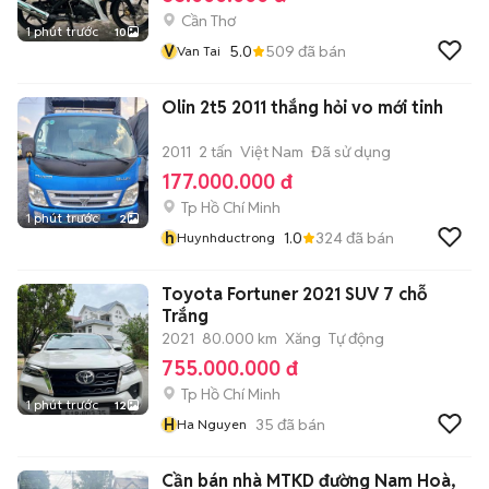
Cần Thơ
1 phút trước
10
V
5.0
509
đã bán
Van Tai
Olin 2t5 2011 thắng hỏi vo mới tinh
2011
2 tấn
Việt Nam
Đã sử dụng
177.000.000 đ
Tp Hồ Chí Minh
1 phút trước
2
h
1.0
324
đã bán
Huynhductrong
Toyota Fortuner 2021 SUV 7 chỗ
Trắng
2021
80.000 km
Xăng
Tự động
755.000.000 đ
Tp Hồ Chí Minh
1 phút trước
12
H
35
đã bán
Ha Nguyen
Cần bán nhà MTKD đường Nam Hoà,