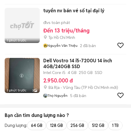
tuyển nv bán vé số tại đại lý
đlvs toàn phát
Đến 13 triệu/tháng
Tp Hồ Chí Minh
1 phút trước
n
2
đã bán
Nguyễn Văn Thiệu
Dell Vostro 14 i5-7200U 14 inch
4GB/240GB SSD
Intel Core i5
4 GB
250 GB
SSD
2.950.000 đ
Bà Rịa - Vũng Tàu
(
TP Hồ Chí Minh
mới)
1 phút trước
3
5
đã bán
Thọ Nguyễn
Bạn cần tìm
dung lượng
nào ?
Dung lượng:
64 GB
128 GB
256 GB
512 GB
1 TB
2 