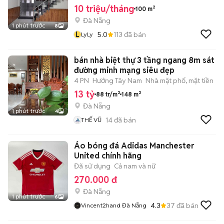
10 triệu/tháng
100 m²
Đà Nẵng
1 phút trước
8
L
5.0
113
đã bán
LyLy
bán nhà biệt thự 3 tầng ngang 8m sát
đường minh mạng siêu đẹp
4 PN
Hướng Tây Nam
Nhà mặt phố, mặt tiền
13 tỷ
88 tr/m²
148 m²
Đà Nẵng
1 phút trước
4
14
đã bán
THẾ VŨ
Áo bóng đá Adidas Manchester
United chính hãng
Đã sử dụng
Cả nam và nữ
270.000 đ
Đà Nẵng
1 phút trước
6
4.3
37
đã bán
Vincent2hand Đà Nẵng