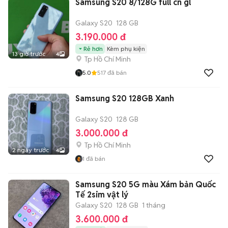
Samsung S20 8/128G full cn gl
Galaxy S20
128 GB
3.190.000 đ
Rẻ hơn
Kèm phụ kiện
13 giờ trước
4
Tp Hồ Chí Minh
5.0
517
đã bán
Samsung S20 128GB Xanh
Galaxy S20
128 GB
3.000.000 đ
Tp Hồ Chí Minh
2 ngày trước
4
1
đã bán
Samsung S20 5G màu Xám bản Quốc
Tế 2sim vật lý
Galaxy S20
128 GB
1 tháng
3.600.000 đ