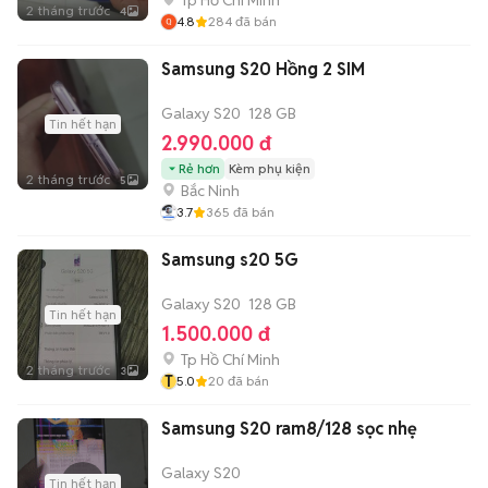
Tp Hồ Chí Minh
2 tháng trước
4
4.8
284
đã bán
Samsung S20 Hồng 2 SIM
Galaxy S20
128 GB
Tin hết hạn
2.990.000 đ
Rẻ hơn
Kèm phụ kiện
2 tháng trước
5
Bắc Ninh
3.7
365
đã bán
Samsung s20 5G
Galaxy S20
128 GB
Tin hết hạn
1.500.000 đ
Tp Hồ Chí Minh
2 tháng trước
3
T
5.0
20
đã bán
Samsung S20 ram8/128 sọc nhẹ
Galaxy S20
Tin hết hạn