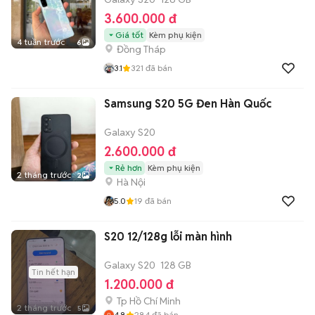
3.600.000 đ
Giá tốt
Kèm phụ kiện
4 tuần trước
6
Đồng Tháp
3.1
321
đã bán
Samsung S20 5G Đen Hàn Quốc
Galaxy S20
2.600.000 đ
Rẻ hơn
Kèm phụ kiện
2 tháng trước
2
Hà Nội
5.0
19
đã bán
S20 12/128g lỗi màn hình
Galaxy S20
128 GB
Tin hết hạn
1.200.000 đ
Tp Hồ Chí Minh
2 tháng trước
5
4.8
284
đã bán