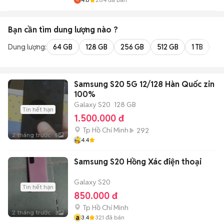
Bạn cần tìm
dung lượng
nào ?
Dung lượng:
64 GB
128 GB
256 GB
512 GB
1 TB
2 
Samsung S20 5G 12/128 Hàn Quốc zin
100%
Galaxy S20
128 GB
Tin hết hạn
1.500.000 đ
Tp Hồ Chí Minh
292
2 tháng trước
5
4.4
Samsung S20 Hồng Xác điện thoại
Galaxy S20
Tin hết hạn
850.000 đ
Tp Hồ Chí Minh
2 tháng trước
3
a
3.4
321
đã bán