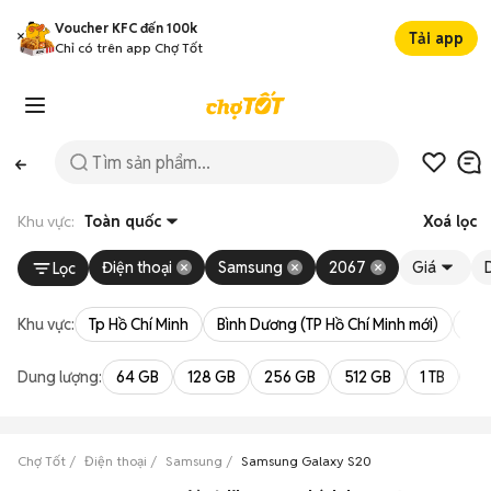
Voucher KFC đến 100k
Tải app
Chỉ có trên app Chợ Tốt
Khu vực:
Toàn quốc
Xoá lọc
Điện thoại
Samsung
2067
Giá
Lọc
Khu vực:
Tp Hồ Chí Minh
Bình Dương (TP Hồ Chí Minh mới)
Bà 
Dung lượng:
64 GB
128 GB
256 GB
512 GB
1 TB
2 
Chợ Tốt
Điện thoại
Samsung
Samsung Galaxy S20