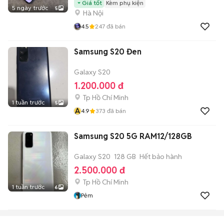
Giá tốt
Kèm phụ kiện
5 ngày trước
5
Hà Nội
4.5
247
đã bán
Samsung S20 Đen
Galaxy S20
1.200.000 đ
Tp Hồ Chí Minh
1 tuần trước
5
A
4.9
373
đã bán
Samsung S20 5G RAM12/128GB
Galaxy S20
128 GB
Hết bảo hành
2.500.000 đ
Tp Hồ Chí Minh
1 tuần trước
6
Pẻm