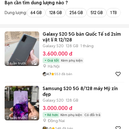
Bạn cần tìm
dung lượng
nào ?
Dung lượng:
64 GB
128 GB
256 GB
512 GB
1 TB
2 
Galaxy S20 5G bản Quốc Tế sd 2sim
vật lí R 12/128
Galaxy S20
128 GB
1 tháng
3.600.000 đ
Giá tốt
Kèm phụ kiện
2 tuần trước
5
Hà Nội
4.7
553
đã bán
Samsung S20 5G 8/128 máy Mỹ zin
đẹp
Galaxy S20
128 GB
3.000.000 đ
Rẻ hơn
Kèm phụ kiện
Có đổi trả
2 tuần trước
6
Đồng Nai
5.0
248
đã bán