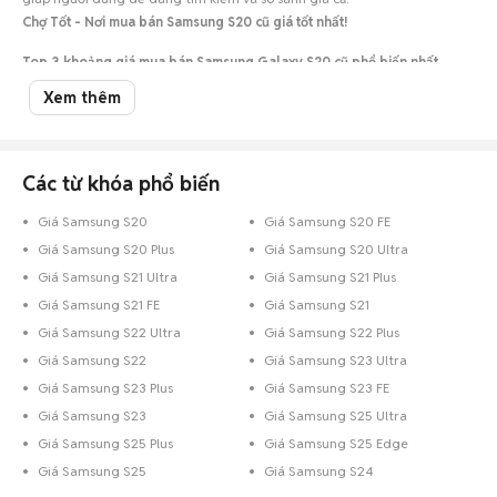
Chợ Tốt - Nơi mua bán Samsung S20 cũ giá tốt nhất!
Top 3 khoảng giá mua bán Samsung Galaxy S20 cũ phổ biến nhất
Samsung Galaxy S20 giá dưới 2 triệu
: 17 điện thoại
Xem thêm
Samsung Galaxy S20 giá 2 - 3 triệu
: 9 điện thoại
Samsung Galaxy S20 giá 3 - 5 triệu
: 6 điện thoại
Các từ khóa phổ biến
Nên mua Samsung S20 cũ bao nhiêu GB?
Giá Samsung S20
Giá Samsung S20 FE
Mỗi phiên bản bộ nhớ của Samsung S20 cũ sẽ phục vụ tốt cho những
nhóm đối tượng khách hàng khác nhau.
Giá Samsung S20 Plus
Giá Samsung S20 Ultra
Samsung S20 128GB cũ
:
Dành cho những ai không có thói quen quay
Giá Samsung S21 Ultra
Giá Samsung S21 Plus
video quá nhiều và thường xuyên dọn dẹp bộ nhớ.
Giá Samsung S21 FE
Giá Samsung S21
Samsung S20 256GB cũ
:
Mức dung lượng lý tưởng để sử dụng ổn định
trong 2-3 năm mà không cần quá lo lắng về việc dọn dẹp ảnh.
Giá Samsung S22 Ultra
Giá Samsung S22 Plus
Samsung S20 512GB cũ
:
Không gian lưu trữ cực lớn cho phép bạn
Giá Samsung S22
Giá Samsung S23 Ultra
quay video 4K/8K và chụp ảnh chất lượng cao thoải mái.
Giá Samsung S23 Plus
Giá Samsung S23 FE
Giá Samsung S23
Giá Samsung S25 Ultra
Giá Samsung S25 Plus
Giá Samsung S25 Edge
Giá Samsung S25
Giá Samsung S24