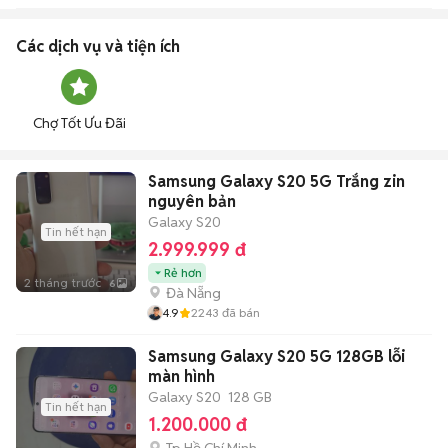
Các dịch vụ và tiện ích
Chợ Tốt Ưu Đãi
Samsung Galaxy S20 5G Trắng zin
nguyên bản
Galaxy S20
Tin hết hạn
2.999.999 đ
Rẻ hơn
2 tháng trước
6
Đà Nẵng
4.9
2243
đã bán
Samsung Galaxy S20 5G 128GB lỗi
màn hình
Galaxy S20
128 GB
Tin hết hạn
1.200.000 đ