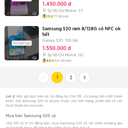
1.450.000 đ
Tp Hồ Chí Minh
77
3 tháng trước
3
T
1.0
77
đã bán
Samsung S20 ram 8/128G có NFC ok
hết
Galaxy S20
128 GB
Tin hết hạn
1.550.000 đ
Tp Hồ Chí Minh
191
3 tháng trước
4
T
4.0
561
đã bán
1
2
Lưu ý:
Mức giá dựa trên các tin đăng tại Chợ Tốt, chỉ mang tính chất tham
khảo. Giá Samsung S20 cũ sẽ phụ thuộc vào tình trạng, phiên bản và các
thoả thuận khi mua bán.
Mua bán Samsung S20 cũ
Chợ Tốt có 31 tin đăng bán, mua Samsung S20 cũ với nhiều khoảng giá
giúp người dùng dễ dàng tìm kiếm và so sánh giá cả.