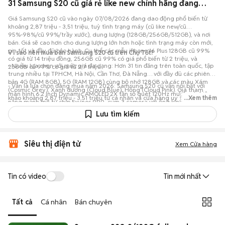
31 Samsung S20 cũ giá rẻ like new chính hãng đang bán 08/2026
Giá Samsung S20 cũ vào ngày 07/08/2026 đang dao động phổ biến từ
khoảng 2,87 triệu - 3,51 triệu, tuỳ tình trạng máy (cũ like new/cũ
95%-98%/cũ 99%/trầy xước), dung lượng (128GB/256GB/512GB), và nơi
bán. Giá sẽ cao hơn cho dung lượng lớn hơn hoặc tình trạng máy còn mới,
pin tốt và đầy đủ bảo hành. Cụ thể các mẫu iPhone 16 Plus 128GB cũ 99%
Vì sao nên mua bán Samsung S20 cũ trên Chợ Tốt?
có giá từ 14 triệu đồng, 256GB cũ 99% có giá phổ biến từ 2 triệu, và
- Nhiều lựa chọn với mức giá đa dạng: Hơn 31 tin đăng trên toàn quốc, tập
256GB cũ 99% có giá từ 2,7 triệu.
trung nhiều tại TP.HCM, Hà Nội, Cần Thơ, Đà Nẵng… với đầy đủ các phiên
bản 4G (RAM 8GB), 5G (RAM 12GB) cùng bộ nhớ 128GB và các màu Xám
- Vẫn là lựa chọn đáng mua năm 2026: Samsung S20 cũ vẫn nổi bật với
(Cosmic Grey), Xanh dương (Cloud Blue), Hồng (Cloud Pink). Giá tham
màn hình 6.2 inch Dynamic AMOLED 2X tần số quét 120Hz mượt mà, hiệu
khảo khoảng 2,87 triệu - 3,51 triệu từ cá nhân và cửa hàng uy tín; người
...Xem thêm
năng mạnh mẽ từ chip Exynos 990, cụm 3 camera với ống kính tele 64MP
mua Samsung S20 cũ có thể trao đổi trực tiếp để chốt mức giá phù hợp
hỗ trợ zoom quang học và quay video 8K ấn tượng, cùng viên pin
Lưu tìm kiếm
ngân sách.
4000mAh hỗ trợ sạc nhanh, mang lại trải nghiệm chuẩn cao cấp với mức
giá vô cùng hợp lý.
Siêu thị điện tử
Xem Cửa hàng
Tin có video
Tin mới nhất
Tất cả
Cá nhân
Bán chuyên