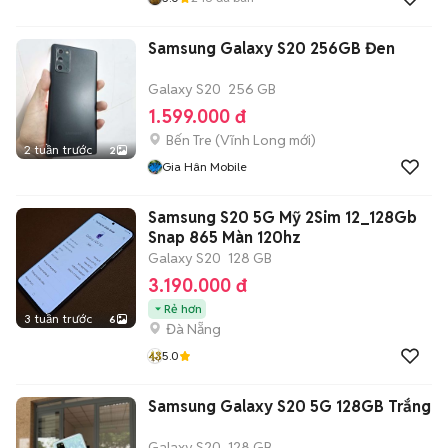
Samsung Galaxy S20 256GB Đen
Galaxy S20
256 GB
1.599.000 đ
Bến Tre
(
Vĩnh Long
mới)
2 tuần trước
2
Gia Hân Mobile
Samsung S20 5G Mỹ 2Sim 12_128Gb
Snap 865 Màn 120hz
Galaxy S20
128 GB
3.190.000 đ
Rẻ hơn
3 tuần trước
6
Đà Nẵng
5.0
Samsung Galaxy S20 5G 128GB Trắng
Galaxy S20
128 GB