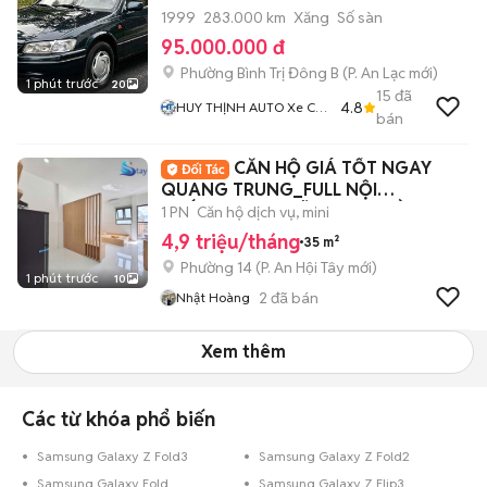
1999
283.000 km
Xăng
Số sàn
95.000.000 đ
Phường Bình Trị Đông B
(
P. An Lạc
mới)
1 phút trước
20
15
đã
4.8
HUY THỊNH AUTO Xe Cũ
bán
Giá Tốt Bình Tân
CĂN HỘ GIÁ TỐT NGAY
QUANG TRUNG_FULL NỘI
THẤT_NGAY NGÃ TƯ CHỢ CẦU
1 PN
Căn hộ dịch vụ, mini
4,9 triệu/tháng
35 m²
Phường 14
(
P. An Hội Tây
mới)
1 phút trước
10
2
đã bán
Nhật Hoàng
Xem thêm
Các từ khóa phổ biến
Samsung Galaxy Z Fold3
Samsung Galaxy Z Fold2
Samsung Galaxy Fold
Samsung Galaxy Z Flip3