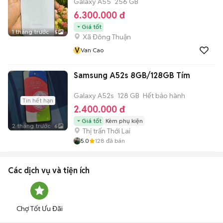
Galaxy A55
256 GB
6.300.000 đ
Giá tốt
1 tháng trước
5
Xã Đông Thuận
V
Van Cao
Samsung A52s 8GB/128GB Tím
Galaxy A52s
128 GB
Hết bảo hành
Tin hết hạn
2.400.000 đ
Giá tốt
Kèm phụ kiện
2 tháng trước
6
Thị trấn Thới Lai
5.0
128
đã bán
Các dịch vụ và tiện ích
Chợ Tốt Ưu Đãi