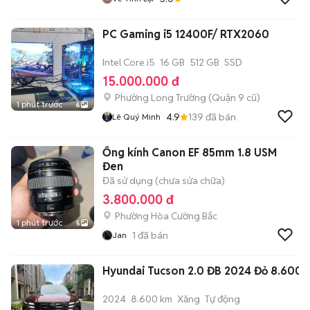
PC Gaming i5 12400F/ RTX2060
Intel Core i5
16 GB
512 GB
SSD
15.000.000 đ
Phường Long Trường (Quận 9 cũ)
1 phút trước
6
4.9
139
đã bán
Lê Quý Minh
Ống kính Canon EF 85mm 1.8 USM
Đen
Đã sử dụng (chưa sửa chữa)
3.800.000 đ
Phường Hòa Cường Bắc
1 phút trước
5
1
đã bán
Jan
Hyundai Tucson 2.0 ĐB 2024 Đỏ 8.600 
2024
8.600 km
Xăng
Tự động