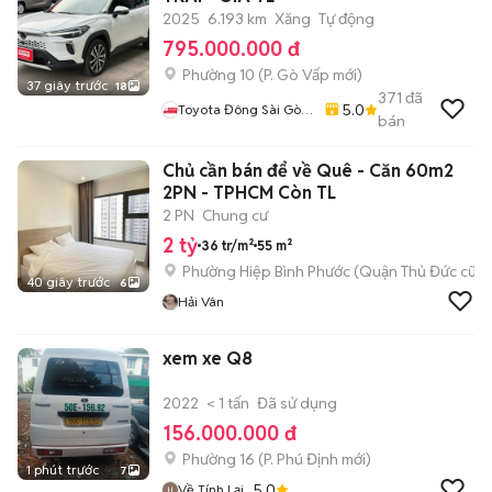
2025
6.193 km
Xăng
Tự động
795.000.000 đ
Phường 10
(
P. Gò Vấp
mới)
37 giây trước
18
371
đã
5.0
Toyota Đông Sài Gòn|
bán
Xe Đã Qua Sử Dụng
Chủ cần bán để về Quê - Căn 60m2
2PN - TPHCM Còn TL
2 PN
Chung cư
2 tỷ
36 tr/m²
55 m²
Phường Hiệp Bình Phước (Quận Thủ Đức cũ)
40 giây trước
6
Hải Vân
xem xe Q8
2022
< 1 tấn
Đã sử dụng
156.000.000 đ
Phường 16
(
P. Phú Định
mới)
1 phút trước
7
5.0
Về Tính Lại