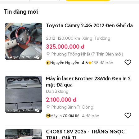
Tin đăng mới
Toyota Camry 2.4G 2012 Đen Ghế da
2012
120.000 km
Xăng
Tự động
325.000.000 đ
Phường Thống Nhất
(
P. Trấn Biên
mới)
24 giây trước
6
n
4.6
138
đã bán
Nguyễn Nguyễn
Máy in laser Brother 2361dn Đen In 2
mặt Đã qua
Đã sử dụng
2.100.000 đ
Phường Bình Trị Đông
25 giây trước
1
M
4
đã bán
Máy In Cũ Giá Rẻ
CROSS 1.8V 2025 - TRẮNG NGỌC
TRAI - GIÁ TL