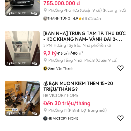
755.000.000 đ
Phường Phú Hữu (Quận 9 cũ)
(
P. Long Trường
1 phút trước
16
4.9
68
đã bán
THANH TÙNG
[BÁN NHÀ] TRUNG TÂM TP. THỦ ĐỨC
- KDC KHANG NAM- VÀNH ĐAI 2-
CHÍNH CHỦ
3 PN
Hướng Tây Bắc
Nhà phố liền kề
9,2 tỷ
115 tr/m²
80 m²
Phường Tăng Nhơn Phú B (Quận 9 cũ)
1 phút trước
8
Đ
Đàm Văn Thanh
💰 BẠN MUỐN KIẾM THÊM 15–20
TRIỆU/THÁNG?
HR VICTORY HOME
Đến 30 triệu/tháng
Phường 11
(
P. Bình Lợi Trung
mới)
1 phút trước
5
HR VICTORY HOME