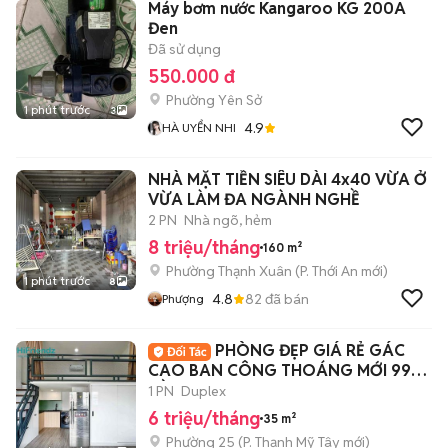
Máy bơm nước Kangaroo KG 200A
Đen
Đã sử dụng
550.000 đ
Phường Yên Sở
1 phút trước
3
4.9
HÀ UYỂN NHI
NHÀ MẶT TIỀN SIÊU DÀI 4x40 VỪA Ở
VỪA LÀM ĐA NGÀNH NGHỀ
2 PN
Nhà ngõ, hẻm
8 triệu/tháng
160 m²
Phường Thạnh Xuân
(
P. Thới An
mới)
1 phút trước
8
4.8
82
đã bán
Phượng
PHÒNG ĐẸP GIÁ RẺ GÁC
CAO BAN CÔNG THOÁNG MỚI 99%
GẦN UEF, HIU, Q1
1 PN
Duplex
6 triệu/tháng
35 m²
Phường 25
(
P. Thạnh Mỹ Tây
mới)