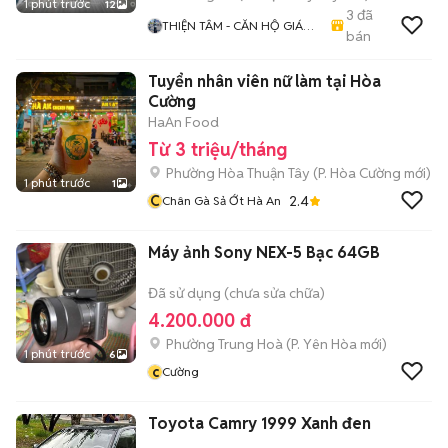
1 phút trước
12
3
đã
THIỆN TÂM - CĂN HỘ GIÁ
bán
TỐT
Tuyển nhân viên nữ làm tại Hòa
Cường
HaAn Food
Từ 3 triệu/tháng
Phường Hòa Thuận Tây
(
P. Hòa Cường
mới)
1 phút trước
1
C
2.4
Chân Gà Sả Ớt Hà An
Máy ảnh Sony NEX-5 Bạc 64GB
Đã sử dụng (chưa sửa chữa)
4.200.000 đ
Phường Trung Hoà
(
P. Yên Hòa
mới)
1 phút trước
6
c
Cường
Toyota Camry 1999 Xanh đen