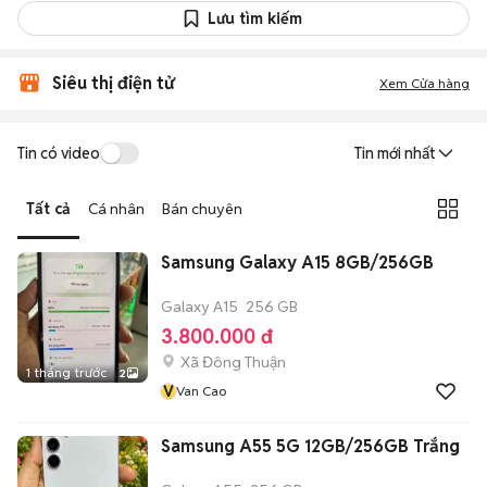
Lưu tìm kiếm
Siêu thị điện tử
Xem Cửa hàng
Tin có video
Tin mới nhất
Tất cả
Cá nhân
Bán chuyên
Samsung Galaxy A15 8GB/256GB
Galaxy A15
256 GB
3.800.000 đ
Xã Đông Thuận
1 tháng trước
2
V
Van Cao
Samsung A55 5G 12GB/256GB Trắng