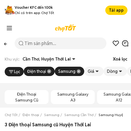
Voucher KFC đến 100k
Tải app
Chỉ có trên app Chợ Tốt
Khu vực:
Cần Thơ, Huyện Thới Lai
Xoá lọc
Điện thoại
Samsung
Giá
Dòng
Lọc
Điện Thoại
Samsung Galaxy
Samsung Gala
Samsung Cũ
A3
A12
Chợ Tốt
Điện thoại
Samsung
Samsung Cần Thơ
Samsung Huyện Thớ
3 Điện thoại Samsung cũ Huyện Thới Lai