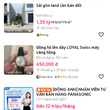
Sài gòn land cần bán đất
Đất thổ cư
1,35 tỷ
19 tr/m²
70 m²
Xã Vĩnh Tân
1 phút trước
3
p
Phong
Đồng hồ lên dây LOYAL Swiss máy
vàng hồng
Đã sử dụng
Đồ nam
650.000 đ
Phường 5
(
P. Bàn Cờ
mới)
1 phút trước
5
4.9
96
đã bán
Tuan Anh
[ĐÔNG ANH] NHÂN VIÊN TƯ
VẤN BÁN HÀNG PANASONIC
CTY TNHH SỨC BẬT
Đến 12 triệu/tháng