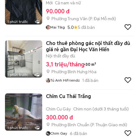
Mới
Cả nam và nữ
90.000 đ
Phường Trung Văn
(
P. Đại Mỗ
mới)
1 phút trước
1
5.0
5
đã bán
Mai Tlkg
Cho thuê phòng gác nội thất đầy đủ
giá rẻ gần Đại Học Văn Hiến
Nội thất đầy đủ
3,1 triệu/tháng
30 m²
Phường Bình Hưng Hòa
1 phút trước
4
1
đã bán
Tú Anh HiFriendz
Chim Cu Thái Trắng
Chim Cu Gáy
Chim non (dưới 3 tháng tuổi)
300.000 đ
Phường Bình Chuẩn
(
P. Thuận Giao
mới)
1 phút trước
1
6
đã bán
Chim Gay