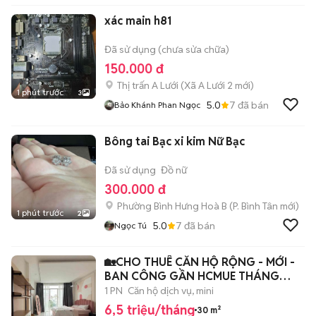
xác main h81
Đã sử dụng (chưa sửa chữa)
150.000 đ
Thị trấn A Lưới
(
Xã A Lưới 2
mới)
1 phút trước
3
5.0
7
đã bán
Bảo Khánh Phan Ngọc
Bông tai Bạc xi kim Nữ Bạc
Đã sử dụng
Đồ nữ
300.000 đ
Phường Bình Hưng Hoà B
(
P. Bình Tân
mới)
1 phút trước
2
5.0
7
đã bán
Ngọc Tú
🏡CHO THUÊ CĂN HỘ RỘNG - MỚI -
BAN CÔNG GẦN HCMUE THÁNG
8/2026
1 PN
Căn hộ dịch vụ, mini
6,5 triệu/tháng
30 m²