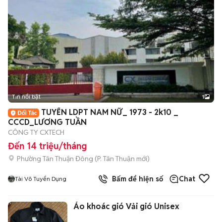
Tin nổi bật
1
TUYỂN LDPT NAM NỮ_ 1973 - 2k10 _
CCCD_LƯƠNG TUẦN
CÔNG TY CXTECH
Đến 14 triệu/tháng
Phường Tân Thuận Đông
(
P. Tân Thuận
mới)
Bấm để hiện số
Chat
Tài Võ Tuyển Dụng
Áo khoác gió Vải gió Unisex