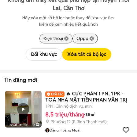
Lai, Cần Thơ
Hãy xóa một số bộ lọc hoặc thay đổi khu vực tìm 
kiếm để xem nhiều kết quả hơn
Điện thoại
Oppo
Đổi khu vực
Xóa tất cả bộ lọc
Tin đăng mới
🔥 CỰC PHẨM 1 PN, 1 PK -
TOÀ NHÀ MẶT TIỀN PHAN VĂN TRỊ
1 PN
Căn hộ dịch vụ, mini
8,5 triệu/tháng
35 m²
Phường 12
(
P. Bình Thạnh
mới)
1 phút trước
6
Đặng Hoàng Ngân