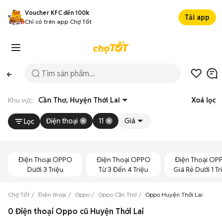
Voucher KFC đến 100k
Tải app
Chỉ có trên app Chợ Tốt
Khu vực:
Cần Thơ, Huyện Thới Lai
Xoá lọc
Điện thoại
11
Giá
Lọc
Điện Thoại OPPO
Điện Thoại OPPO
Điện Thoại OP
Dưới 3 Triệu
Từ 3 Đến 4 Triệu
Giá Rẻ Dưới 1 Tr
Chợ Tốt
Điện thoại
Oppo
Oppo Cần Thơ
Oppo Huyện Thới Lai
0 Điện thoại Oppo cũ Huyện Thới Lai