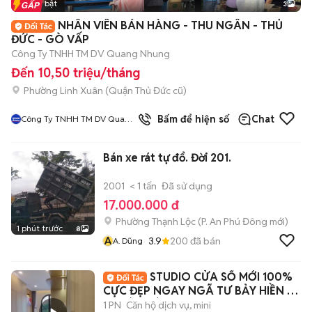
Tin nổi bật
3
NHÂN VIÊN BÁN HÀNG - THU NGÂN - THỦ
ĐỨC - GÒ VẤP
Công Ty TNHH TM DV Quang Nhung
Đến 10,50 triệu/tháng
Phường Linh Xuân (Quận Thủ Đức cũ)
Bấm để hiện số
Chat
Công Ty TNHH TM DV Quang
Nhung
Bán xe rát tự đổ. Đời 201.
2001
< 1 tấn
Đã sử dụng
17.000.000 đ
Phường Thạnh Lộc
(
P. An Phú Đông
mới)
1 phút trước
8
A
3.9
200
đã bán
A. Dũng
STUDIO CỬA SỔ MỚI 100%
CỰC ĐẸP NGAY NGÃ TƯ BẢY HIỀN -
BỜ KÈ HOÀNG SA
1 PN
Căn hộ dịch vụ, mini