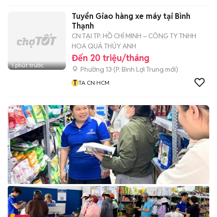
Tuyển Giao hàng xe máy tại Bình
Thạnh
CN TẠI TP. HỒ CHÍ MINH – CÔNG TY TNHH
HOA QUẢ THỦY ANH
Đến 20 triệu/tháng
1 phút trước
Phường 13
(
P. Bình Lợi Trung
mới)
T
TA CN HCM