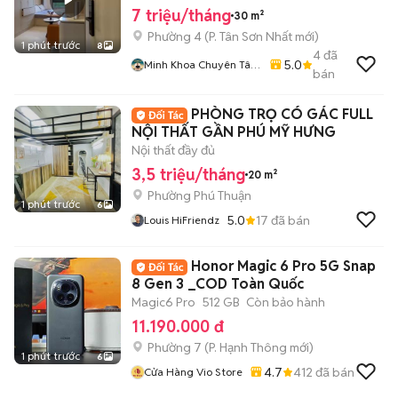
7 triệu/tháng
30 m²
Phường 4
(
P. Tân Sơn Nhất
mới)
1 phút trước
8
4
đã
5.0
Minh Khoa Chuyên Tân
bán
Bình - Tân Phú
PHÒNG TRỌ CÓ GÁC FULL
NỘI THẤT GẦN PHÚ MỸ HƯNG
Nội thất đầy đủ
3,5 triệu/tháng
20 m²
Phường Phú Thuận
1 phút trước
6
5.0
17
đã bán
Louis HiFriendz
Honor Magic 6 Pro 5G Snap
8 Gen 3 _COD Toàn Quốc
Magic6 Pro
512 GB
Còn bảo hành
11.190.000 đ
Phường 7
(
P. Hạnh Thông
mới)
1 phút trước
6
4.7
412
đã bán
Cửa Hàng Vio Store