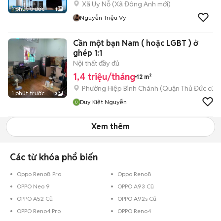
Xã Uy Nỗ
(
Xã Đông Anh
mới)
1 phút trước
1
Nguyễn Triệu Vy
Cần một bạn Nam ( hoặc LGBT ) ở
ghép 1:1
Nội thất đầy đủ
1,4 triệu/tháng
12 m²
Phường Hiệp Bình Chánh (Quận Thủ Đức cũ)
1 phút trước
3
Duy Kiệt Nguyễn
Xem thêm
Các từ khóa phổ biến
Oppo Reno8 Pro
Oppo Reno8
OPPO Neo 9
OPPO A93 Cũ
OPPO A52 Cũ
OPPO A92s Cũ
OPPO Reno4 Pro
OPPO Reno4