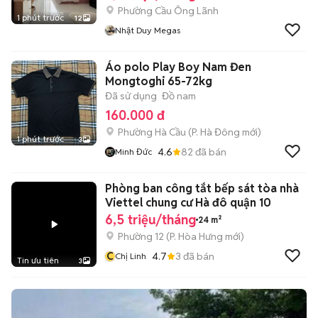
Phường Cầu Ông Lãnh
1 phút trước
12
Nhật Duy Megas
Áo polo Play Boy Nam Đen
Mongtoghi 65-72kg
Đã sử dụng
Đồ nam
160.000 đ
Phường Hà Cầu
(
P. Hà Đông
mới)
1 phút trước
3
4.6
82
đã bán
Minh Đức
Phòng ban công tắt bếp sát tòa nhà
Viettel chung cư Hà đô quận 10
6,5 triệu/tháng
24 m²
Phường 12
(
P. Hòa Hưng
mới)
C
4.7
3
đã bán
Chị Linh
Tin ưu tiên
3