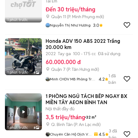
Tài Em
Đến 30 triệu/tháng
Quận 11
(
P. Minh Phụng
mới)
1 phút trước
3.0
Nguyễn Thị Như Hương
Honda ADV 150 ABS 2022 Trắng
20.000 km
2022
Tay ga
100 - 175 cc
Đã sử dụng
60.000.000 đ
Quận 7
(
P. Tân Hưng
mới)
1 phút trước
6
1
đã
4.2
Minh CHDV MB Phòng Trọ
bán
Q7
1 PHÒNG NGỦ TÁCH BẾP NGAY BX
MIỀN TÂY AEON BÌNH TAN
Nội thất đầy đủ
3,5 triệu/tháng
32 m²
Q. Bình Tân
(
P. An Lạc
mới)
1 phút trước
8
3
đã
4.5
Chuyên Căn Hộ Dịch Vụ
bán