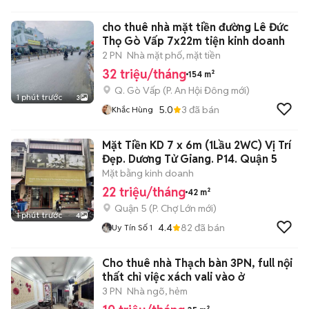
cho thuê nhà mặt tiền đường Lê Đức
Thọ Gò Vấp 7x22m tiện kinh doanh
2 PN
Nhà mặt phố, mặt tiền
32 triệu/tháng
154 m²
Q. Gò Vấp
(
P. An Hội Đông
mới)
1 phút trước
3
5.0
3
đã bán
Khắc Hùng
Mặt Tiền KD 7 x 6m (1Lầu 2WC) Vị Trí
Đẹp. Dương Tử Giang. P14. Quận 5
Mặt bằng kinh doanh
22 triệu/tháng
42 m²
Quận 5
(
P. Chợ Lớn
mới)
1 phút trước
4
4.4
82
đã bán
Uy Tín Số 1
Cho thuê nhà Thạch bàn 3PN, full nội
thất chỉ việc xách vali vào ở
3 PN
Nhà ngõ, hẻm