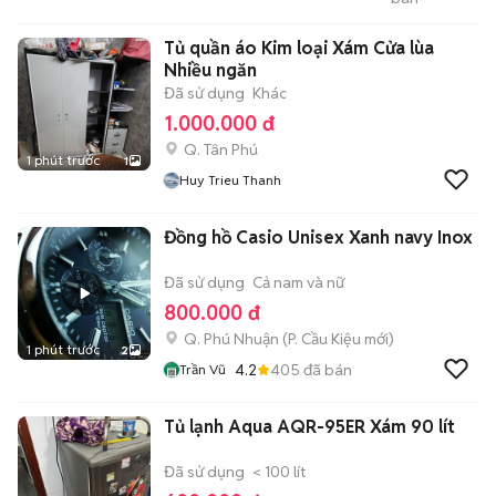
- Phòng Trọ - Cam Kết
Giá Thật - Hình Thật
Tủ quần áo Kim loại Xám Cửa lùa
Nhiều ngăn
Đã sử dụng
Khác
1.000.000 đ
Q. Tân Phú
1 phút trước
1
Huy Trieu Thanh
Đồng hồ Casio Unisex Xanh navy Inox
Đã sử dụng
Cả nam và nữ
800.000 đ
Q. Phú Nhuận
(
P. Cầu Kiệu
mới)
1 phút trước
2
4.2
405
đã bán
Trần Vũ
Tủ lạnh Aqua AQR-95ER Xám 90 lít
Đã sử dụng
< 100 lít