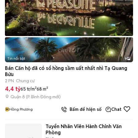
Tin nổi bật
9
+
2
Bán Căn hộ đã có sổ hồng sầm uất nhất nhì Tạ Quang
Bửu
2 PN
Chung cư
4,4 tỷ
65 tr/m²
68 m²
Quận 8
(
P. Bình Đông
mới)
H
Bấm để hiện số
Chat
Hồng Phương
Tuyển Nhân Viên Hành Chinh Văn
Phòng