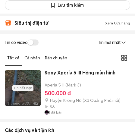
Lưu tìm kiếm
Siêu thị điện tử
Xem Cửa hàng
Tin có video
Tin mới nhất
Tất cả
Cá nhân
Bán chuyên
Sony Xperia 5 III Hỏng màn hình
Xperia 5 III (Mark 3)
Tin hết hạn
500.000 đ
Huyện Krông Nô
(
Xã Quảng Phú
mới)
3 tháng trước
4
58
1
đã bán
Các dịch vụ và tiện ích