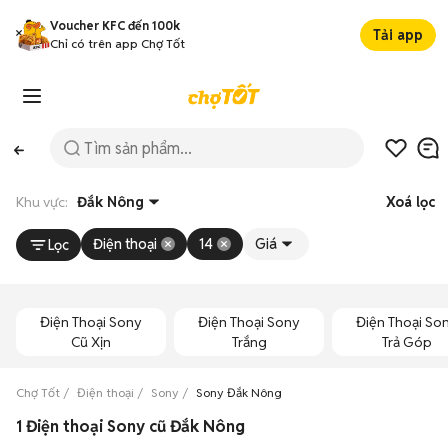
Voucher KFC đến 100k
Tải app
Chỉ có trên app Chợ Tốt
Khu vực:
Đắk Nông
Xoá lọc
Điện thoại
14
Giá
Lọc
Điện Thoại Sony
Điện Thoại Sony
Điện Thoại So
Cũ Xịn
Trắng
Trả Góp
Chợ Tốt
Điện thoại
Sony
Sony Đắk Nông
1 Điện thoại Sony cũ Đắk Nông