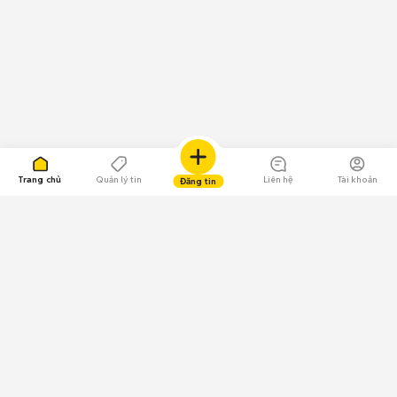
Trang chủ
Quản lý tin
Liên hệ
Tài khoản
Đăng tin
109.000 Bình chọn
Tải ứng dụng Chợ Tốt
Về Chợ Tốt
Quy chế sàn
Chính sách bảo mật
Giải quyết tranh chấp