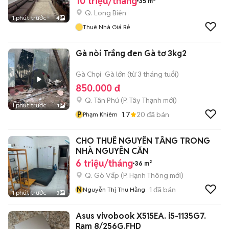
10 triệu/tháng
35 m²
Q. Long Biên
1 phút trước
4
Thuê Nhà Giá Rẻ
Gà nòi Trắng đen Gà tơ 3kg2
Gà Chọi
Gà lớn (từ 3 tháng tuổi)
850.000 đ
Q. Tân Phú
(
P. Tây Thạnh
mới)
1 phút trước
1
P
1.7
20
đã bán
Phạm Khiêm
CHO THUÊ NGUYÊN TẦNG TRONG
NHÀ NGUYÊN CĂN
6 triệu/tháng
36 m²
Q. Gò Vấp
(
P. Hạnh Thông
mới)
N
1
đã bán
Nguyễn Thị Thu Hằng
1 phút trước
3
Asus vivobook X515EA. i5-1135G7.
Ram 8/256G.FHD