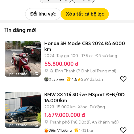
Đổi khu vực
Xóa tất cả bộ lọc
Tin đăng mới
Honda SH Mode CBS 2024 Đỏ 6000
km
2024
Tay ga
100 - 175 cc
Đã sử dụng
55.800.000 đ
Q. Bình Thạnh
(
P. Bình Lợi Trung
mới)
1 phút trước
8
4.5
259
đã bán
Quyphan
BMW X3 20i SDrive MSport ĐEN/ĐỎ
16.000km
2023
15.000 km
Xăng
Tự động
1.679.000.000 đ
Thành phố Thủ Đức
(
P. An Khánh
mới)
1 phút trước
10
1
đã bán
Điền Vĩ Lương