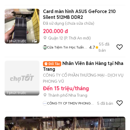
Residence
Card màn hình ASUS GeForce 210
Silent 512MB DDR2
Đã sử dụng (chưa sửa chữa)
200.000 đ
Quận 12
(
P. Thới An
mới)
1 phút trước
2
55
đã
4.7
Cửa Tiệm Tin Học Tuấn
bán
Anh
Nhân Viên Bán Hàng tại Nha
Trang
CÔNG TY CỔ PHẦN THƯƠNG MẠI - DỊCH VỤ
PHONG VŨ
Đến 15 triệu/tháng
1 phút trước
Thành phố Nha Trang
5
đã bán
CÔNG TY CP TMDV PHONG
VŨ