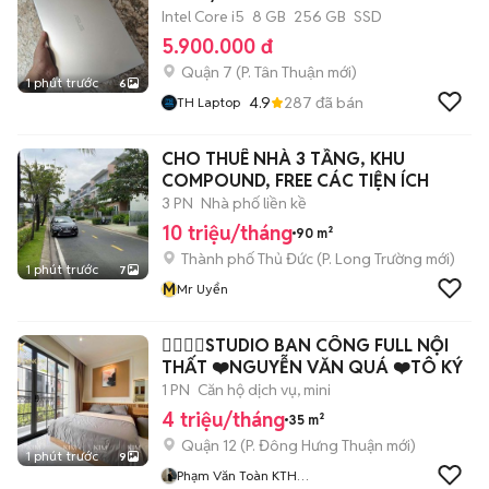
Intel Core i5
8 GB
256 GB
SSD
5.900.000 đ
Quận 7
(
P. Tân Thuận
mới)
1 phút trước
6
4.9
287
đã bán
TH Laptop
CHO THUÊ NHÀ 3 TẦNG, KHU
COMPOUND, FREE CÁC TIỆN ÍCH
3 PN
Nhà phố liền kề
10 triệu/tháng
90 m²
Thành phố Thủ Đức
(
P. Long Trường
mới)
1 phút trước
7
M
Mr Uyển
👉🏽👈🏽STUDIO BAN CÔNG FULL NỘI
THẤT ❤️NGUYỄN VĂN QUÁ ❤️TÔ KÝ
1 PN
Căn hộ dịch vụ, mini
4 triệu/tháng
35 m²
Quận 12
(
P. Đông Hưng Thuận
mới)
1 phút trước
9
Phạm Văn Toàn KTH