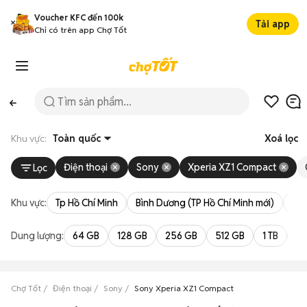
Voucher KFC đến 100k
Tải app
Chỉ có trên app Chợ Tốt
Khu vực:
Toàn quốc
Xoá lọc
Điện thoại
Sony
Xperia XZ1 Compact
Lọc
Khu vực:
Tp Hồ Chí Minh
Bình Dương (TP Hồ Chí Minh mới)
Bà 
Dung lượng:
64 GB
128 GB
256 GB
512 GB
1 TB
2 
Chợ Tốt
Điện thoại
Sony
Sony Xperia XZ1 Compact