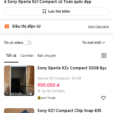
6 Sony Xperia Xz1 Compact cũ Toàn quốc đẹp
Lưu tìm kiếm
Siêu thị điện tử
Xem Cửa hàng
Tin có video
Tin mới nhất
Tất cả
Cá nhân
Bán chuyên
Sony Xperia XZs Compact 32GB Bạc
Xperia XZ1 Compact
32 GB
900.000 đ
Tp Hồ Chí Minh
17 giờ trước
5
A
Anh Thuận
Sony XZ1 Compact Chip Snap 835