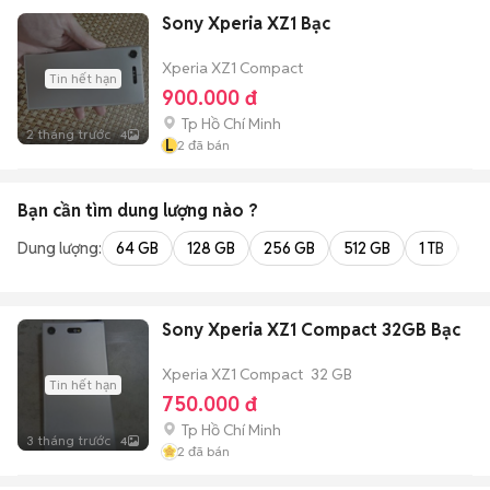
Sony Xperia XZ1 Bạc
Xperia XZ1 Compact
Tin hết hạn
900.000 đ
Tp Hồ Chí Minh
2 tháng trước
4
L
2
đã bán
Bạn cần tìm
dung lượng
nào ?
Dung lượng:
64 GB
128 GB
256 GB
512 GB
1 TB
2 
Sony Xperia XZ1 Compact 32GB Bạc
Xperia XZ1 Compact
32 GB
Tin hết hạn
750.000 đ
Tp Hồ Chí Minh
3 tháng trước
4
2
đã bán