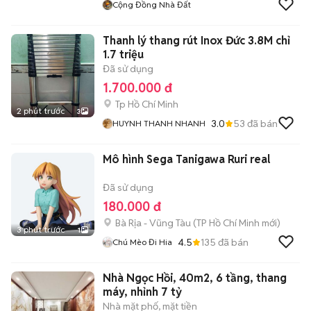
Cộng Đồng Nhà Đất
Thanh lý thang rút Inox Đức 3.8M chỉ
1.7 triệu
Đã sử dụng
1.700.000 đ
Tp Hồ Chí Minh
2 phút trước
3
3.0
53
đã bán
HUYNH THANH NHANH
Mô hình Sega Tanigawa Ruri real
Đã sử dụng
180.000 đ
Bà Rịa - Vũng Tàu
(
TP Hồ Chí Minh
mới)
3 phút trước
1
4.5
135
đã bán
Chú Mèo Đi Hia
Nhà Ngọc Hồi, 40m2, 6 tầng, thang
máy, nhỉnh 7 tỷ
Nhà mặt phố, mặt tiền