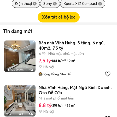
Điện thoại
Sony
Xperia XZ1 Compact
Xóa tất cả bộ lọc
Tin đăng mới
Bán nhà Vĩnh Hưng, 5 tầng, 6 ngủ,
40m2, 7.5 tỷ
6 PN
Nhà mặt phố, mặt tiền
7,5 tỷ
188 tr/m²
40 m²
Hà Nội
1 phút trước
4
Cộng Đồng Nhà Đất
Nhà Vĩnh Hưng, Mặt Ngõ Kinh Doanh,
Oto Đỗ Cửa
Nhà mặt phố, mặt tiền
8,8 tỷ
251 tr/m²
35 m²
Hà Nội
2 phút trước
5