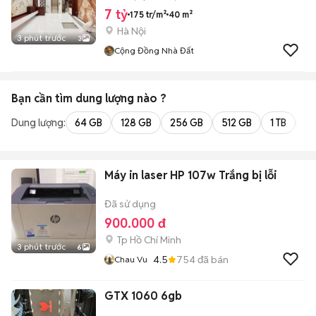
7 tỷ
175 tr/m²
40 m²
Hà Nội
3 phút trước
3
Cộng Đồng Nhà Đất
Bạn cần tìm
dung lượng
nào ?
Dung lượng:
64 GB
128 GB
256 GB
512 GB
1 TB
2 
Máy in laser HP 107w Trắng bị lỗi
Đã sử dụng
900.000 đ
Tp Hồ Chí Minh
3 phút trước
6
4.5
754
đã bán
Chau Vu
GTX 1060 6gb