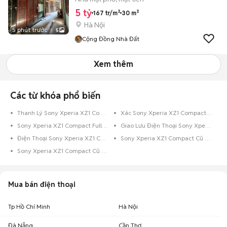
5 tỷ
167 tr/m²
30 m²
Hà Nội
5 phút trước
5
Cộng Đồng Nhà Đất
Xem thêm
Các từ khóa phổ biến
Thanh Lý Sony Xperia XZ1 Compact Cũ
Xác Sony Xperia XZ1 Compact Cũ
Sony Xperia XZ1 Compact Full Box
Giao Lưu Điện Thoại Sony Xperia XZ1 Compact
Điện Thoại Sony Xperia XZ1 Compact Trả Góp
Sony Xperia XZ1 Compact Cũ Còn Bảo Hành
Sony Xperia XZ1 Compact Cũ Nguyên Zin
Mua bán điện thoại
Tp Hồ Chí Minh
Hà Nội
Đà Nẵng
Cần Thơ