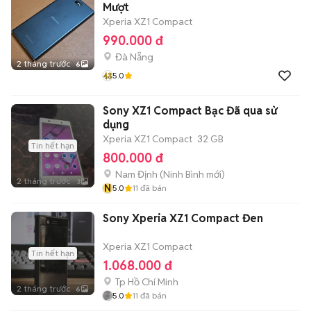
Mượt
Xperia XZ1 Compact
990.000 đ
Đà Nẵng
2 tháng trước
6
5.0
Sony XZ1 Compact Bạc Đã qua sử
dụng
Xperia XZ1 Compact
32 GB
Tin hết hạn
800.000 đ
Nam Định
(
Ninh Bình
mới)
2 tháng trước
3
N
5.0
11
đã bán
Sony Xperia XZ1 Compact Đen
Xperia XZ1 Compact
Tin hết hạn
1.068.000 đ
Tp Hồ Chí Minh
2 tháng trước
6
5.0
11
đã bán