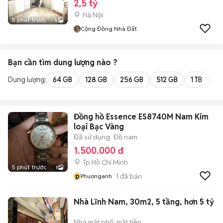
2,5 tỷ
Hà Nội
5 phút trước
5
Cộng Đồng Nhà Đất
Bạn cần tìm
dung lượng
nào ?
Dung lượng:
64 GB
128 GB
256 GB
512 GB
1 TB
2 
Đồng hồ Essence ES8740M Nam Kim
loại Bạc Vàng
Đã sử dụng
Đồ nam
1.500.000 đ
Tp Hồ Chí Minh
5 phút trước
1
p
1
đã bán
Phuonganh
Nhà Lĩnh Nam, 30m2, 5 tầng, hơn 5 tỷ
Nhà mặt phố, mặt tiền