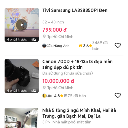
Tivi Samsung LA32B350F1 Đen
32 – 43 inch
799.000 đ
Tp Hồ Chí Minh
4 phút trước
5
3489
đã
3.6
Cửa Hàng Anh
bán
Manh
Canon 700D + 18-135 IS đẹp màn
sáng đẹp đủ pk zin
Đã sử dụng (chưa sửa chữa)
10.000.000 đ
Tp Hồ Chí Minh
4 phút trước
6
L
4.8
1575
đã bán
Lộc
Nhà 5 tầng 3 ngủ Minh Khai, Hai Bà
Trưng, gần Bạch Mai, Đại La
3 PN
Nhà mặt phố, mặt tiền