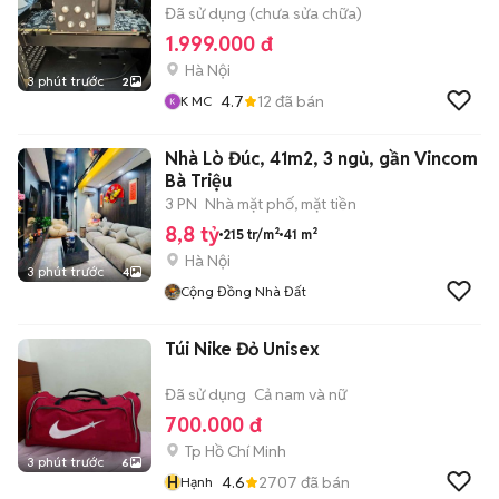
Đã sử dụng (chưa sửa chữa)
1.999.000 đ
Hà Nội
3 phút trước
2
4.7
12
đã bán
K MC
Nhà Lò Đúc, 41m2, 3 ngủ, gần Vincom
Bà Triệu
3 PN
Nhà mặt phố, mặt tiền
8,8 tỷ
215 tr/m²
41 m²
Hà Nội
3 phút trước
4
Cộng Đồng Nhà Đất
Túi Nike Đỏ Unisex
Đã sử dụng
Cả nam và nữ
700.000 đ
Tp Hồ Chí Minh
3 phút trước
6
H
4.6
2707
đã bán
Hạnh