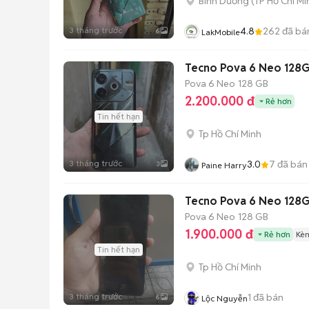
Bình Dương
(
TP Hồ Chí Mi
3 tháng trước
4.8
262
đã bá
6
LakMobile
Tecno Pova 6 Neo 128
Pova 6 Neo
128 GB
2.200.000 đ
Rẻ hơn
Tin hết hạn
Tp Hồ Chí Minh
3 tháng trước
3.0
7
đã bán
3
Paine Harry
Tecno Pova 6 Neo 128G
Pova 6 Neo
128 GB
1.900.000 đ
Rẻ hơn
Kèm
Tin hết hạn
Tp Hồ Chí Minh
3 tháng trước
1
đã bán
6
Lộc Nguyễn