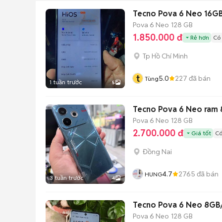
Tecno Pova 6 Neo 16GB
Pova 6 Neo
128 GB
1.850.000 đ
Rẻ hơn
Có 
Tp Hồ Chí Minh
t
5.0
227
đã bán
Tùng
1 tuần trước
5
Tecno Pova 6 Neo ram 8
Pova 6 Neo
128 GB
2.700.000 đ
Giá tốt
Có
Đồng Nai
4.7
2765
đã bán
HUNG
3 tuần trước
4
Tecno Pova 6 Neo 8GB/
Pova 6 Neo
128 GB