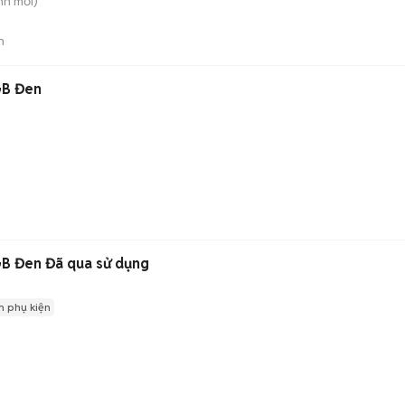
nh
mới)
n
GB Đen
B Đen Đã qua sử dụng
 phụ kiện