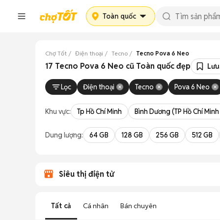
Toàn quốc
Chợ Tốt
Điện thoại
Tecno
Tecno Pova 6 Neo
17 Tecno Pova 6 Neo cũ Toàn quốc đẹp
Lưu
Lọc
Điện thoại
Tecno
Pova 6 Neo
Khu vực:
Tp Hồ Chí Minh
Bình Dương (TP Hồ Chí Minh
Dung lượng:
64 GB
128 GB
256 GB
512 GB
Siêu thị điện tử
Tất cả
Cá nhân
Bán chuyên