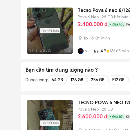
Tecno Pova 6 neo 8/12
Pova 6 Neo
128 GB
Hết bảo
2.400.000 đ
Giá tốt
Kè
Tin hết hạn
Tp Hồ Chí Minh
3 tháng trước
4.9
181
đã bán
6
Minh Trần
Bạn cần tìm
dung lượng
nào ?
Dung lượng:
64 GB
128 GB
256 GB
512 GB
TECNO POVA 6 NEO 128
Pova 6 Neo
128 GB
2.600.000 đ
Giá tốt
Kè
Tin hết hạn