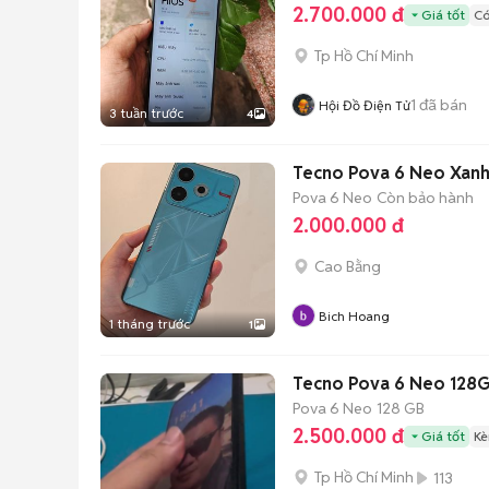
2.700.000 đ
Giá tốt
Có
Tp Hồ Chí Minh
1
đã bán
Hội Đồ Điện Tử
3 tuần trước
4
Tecno Pova 6 Neo Xan
Pova 6 Neo
Còn bảo hành
2.000.000 đ
Cao Bằng
Bich Hoang
1 tháng trước
1
Tecno Pova 6 Neo 128
Pova 6 Neo
128 GB
2.500.000 đ
Giá tốt
Kè
Tp Hồ Chí Minh
113