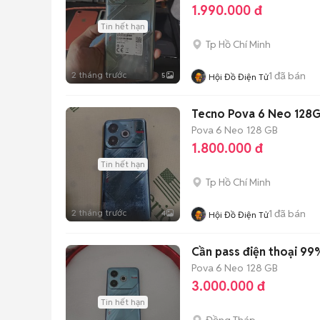
1.990.000 đ
Tin hết hạn
Tp Hồ Chí Minh
2 tháng trước
1
đã bán
5
Hội Đồ Điện Tử
Tecno Pova 6 Neo 128
Pova 6 Neo
128 GB
1.800.000 đ
Tin hết hạn
Tp Hồ Chí Minh
2 tháng trước
1
đã bán
4
Hội Đồ Điện Tử
Cần pass điện thoại 99
Pova 6 Neo
128 GB
3.000.000 đ
Tin hết hạn
Đồng Tháp