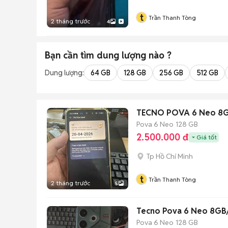
t
Trần Thanh Tòng
2 tháng trước
4
Bạn cần tìm
dung lượng
nào ?
Dung lượng:
64 GB
128 GB
256 GB
512 GB
TECNO POVA 6 Neo 8
Pova 6 Neo
128 GB
2.500.000 đ
Giá tốt
Tp Hồ Chí Minh
t
Trần Thanh Tòng
2 tháng trước
5
Tecno Pova 6 Neo 8GB
Pova 6 Neo
128 GB