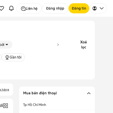
Đăng nhập
Đăng tin
Liên hệ
Xoá
bởi
lọc
Gần tôi
a hàng
Mua bán điện thoại
Tp Hồ Chí Minh
ới