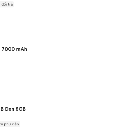
 đổi trả
h 7000 mAh
GB Đen 8GB
m phụ kiện