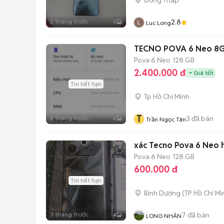
2 tháng trước
2.8
5
Luc Long
TECNO POVA 6 Neo 8
Pova 6 Neo
128 GB
2.400.000 đ
Giá tốt
Tin hết hạn
Tp Hồ Chí Minh
T
2 tháng trước
3
đã bán
2
Trần Ngọc Tân
xác Tecno Pova 6 Neo 
Pova 6 Neo
128 GB
600.000 đ
Tin hết hạn
Bình Dương
(
TP Hồ Chí Mi
3 tháng trước
7
đã bán
4
LONG NHÂN