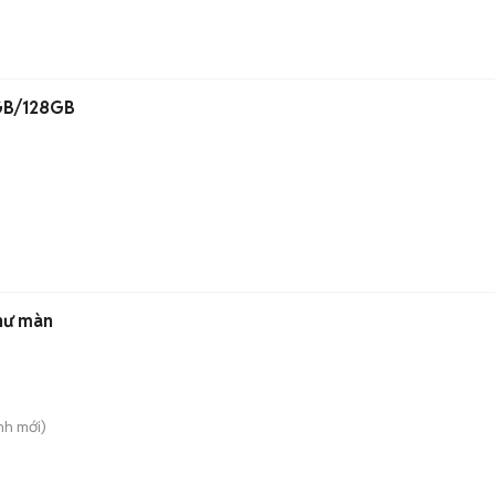
GB/128GB
hư màn
nh
mới)