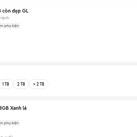
8 còn đẹp GL
 hành
m phụ kiện
1 TB
2 TB
> 2 TB
GB Xanh lá
m phụ kiện