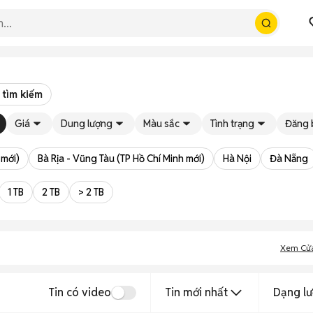
 tìm kiếm
Giá
Dung lượng
Màu sắc
Tình trạng
Đăng 
 mới)
Bà Rịa - Vũng Tàu (TP Hồ Chí Minh mới)
Hà Nội
Đà Nẵng
1 TB
2 TB
> 2 TB
Xem Cử
Tin có video
Tin mới nhất
Dạng lư